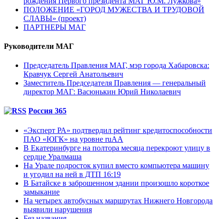
рождения Первого президента МАГ Ю.М. Лужкова»
ПОЛОЖЕНИЕ «ГОРОД МУЖЕСТВА И ТРУДОВОЙ
СЛАВЫ» (проект)
ПАРТНЕРЫ МАГ
Руководители МАГ
Председатель Правления МАГ, мэр города Хабаровска:
Кравчук Сергей Анатольевич
Заместитель Председателя Правления — генеральный
директор МАГ: Васюнькин Юрий Николаевич
Россия 365
«Эксперт РА» подтвердил рейтинг кредитоспособности
ПАО «ЮГК» на уровне ruAА
В Екатеринбурге на полтора месяца перекроют улицу в
сердце Уралмаша
На Урале подросток купил вместо компьютера машину
и угодил на ней в ДТП 16:19
В Батайске в заброшенном здании произошло короткое
замыкание
На четырех автобусных маршрутах Нижнего Новгорода
выявили нарушения
Без названия