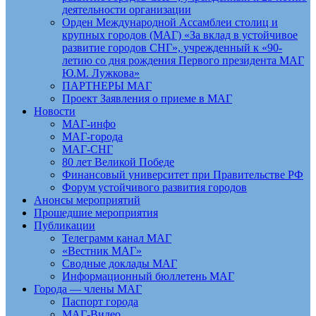
деятельности организации
Орден Международной Ассамблеи столиц и
крупных городов (МАГ) «За вклад в устойчивое
развитие городов СНГ», учрежденный к «90-
летию со дня рождения Первого президента МАГ
Ю.М. Лужкова»
ПАРТНЕРЫ МАГ
Проект Заявления о приеме в МАГ
Новости
МАГ-инфо
МАГ-города
МАГ-СНГ
80 лет Великой Победе
Финансовый университет при Правительстве РФ
Форум устойчивого развития городов
Анонсы мероприятий
Прошедшие мероприятия
Публикации
Телеграмм канал МАГ
«Вестник МАГ»
Сводные доклады МАГ
Информационный бюллетень МАГ
Города — члены МАГ
Паспорт города
МАГ-Видео