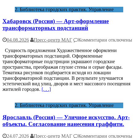
2. Библиотека городских практик. Управление
Хабаровск (Россия) — Арт-оформление
трансформаторных подстанций
к
04.08.2026
Пресс-центр МАГ
Комментарии
отключены
записи
Сущность предложения Художественное оформлени
Хабаровск
трансформаторных подстанций. Оформленные
(Россия)
трансформаторные подстрнции украшают городские
—
пространства, преображая глухие стены и серые фасады.
Арт-
Тематика рисунков подбирается исходя из локации
оформление
трансформаторной подстанции. В результате улучшается
трансформато
эстетический вид улиц, дворов и мест массового посещения
подстанций
житилей городов.
[. . .]
2. Библиотека городских практик. Управление
Ярославль (Россия) — Уличное искусство. Арт-
объекты. Согласование нанесения граффити.
к
24.07.2026
Пресс-центр МАГ
Комментарии
отключены