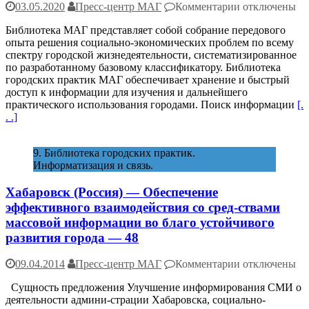
к
03.05.2020
Пресс-центр МАГ
Комментарии
отключены
записи
Библиотека МАГ представляет собой собрание передового
Библиотека
опыта решения социально-экономических проблем по всему
городских
спектру городской жизнедеятельности, систематизированное
практик
по разработанному базовому классификатору. Библиотека
МАГ
городских практик МАГ обеспечивает хранение и быстрый
доступ к информации для изучения и дальнейшего
практического использования городами. Поиск информации
[.
. .]
9. Библиотека городских практик.
Информатизация и связь.
Хабаровск (Россия) — Обеспечение
эффективного взаимодействия со сред-ствами
массовой информации во благо устойчивого
развития города — 48
к
09.04.2014
Пресс-центр МАГ
Комментарии
отключены
записи
Сущность предложения Улучшение информирования СМИ о
Хабаровск
деятельности админи-страции Хабаровска, социально-
(Россия)