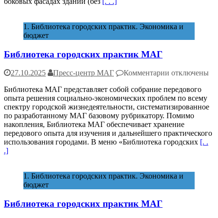
боковых фасадах зданий (без
[. . .]
брандмауэров
и
фасадов
1. Библиотека городских практик. Экономика и
зданий
бюджет
Библиотека городских практик МАГ
к
27.10.2025
Пресс-центр МАГ
Комментарии
отключены
записи
Библиотека МАГ представляет собой собрание передового
Библиотека
опыта решения социально-экономических проблем по всему
городских
спектру городской жизнедеятельности, систематизированное
практик
по разработанному МАГ базовому рубрикатору. Помимо
МАГ
накопления, Библиотека МАГ обеспечивает хранение
передового опыта для изучения и дальнейшего практического
использования городами. В меню «Библиотека городских
[. .
.]
1. Библиотека городских практик. Экономика и
бюджет
Библиотека городских практик МАГ