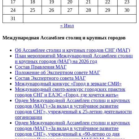
17
18
19
20
21
22
23
24
25
26
27
28
29
30
31
« Июл
Международная Ассамблея столиц и крупных городов
Об Ассамблее столиц и крупных городов СНГ (МАГ)
План мероприятий Международной Ассамблеи столиц
и крупных городов (МАГ) на 2026 год
Состав Правления МАГ
Положение об Экспертном совете МАГ
Состав Экспертного совета МАГ
Международный конкурс «Город в зеркале СМИ»
Международный смотр-конкурс городских практик
городов СНГ и ЕАЭС «Город, где хочется жить»
Орден Международной Ассамблеи столиц и крупных
городов (МАГ) «За вклад в устойчивое развитие
городов СНГ», учрежденный к 25-летию деятельности
организации
Орден Международной Ассамблеи столиц и крупных
городов (МАГ) «За вклад в устойчивое развитие
городов СНГ», учрежденный к «90-летию со дня