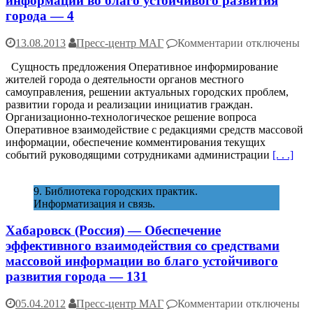
информации во благо устойчивого развития
города — 4
к
13.08.2013
Пресс-центр МАГ
Комментарии
отключены
записи
Сущность предложения Оперативное информирование
Тверь
жителей города о деятельности органов местного
(Россия)
самоуправления, решении актуальных городских проблем,
—
развитии города и реализации инициатив граждан.
Обеспечение
Организационно-технологическое решение вопроса
эффективного
Оперативное взаимодействие с редакциями средств массовой
взаимодейств
информации, обеспечение комментирования текущих
со
событий руководящими сотрудниками администрации
[. . .]
средствами
массовой
информации
9. Библиотека городских практик.
во
Информатизация и связь.
благо
устойчивого
Хабаровск (Россия) — Обеспечение
развития
города
эффективного взаимодействия со средствами
—
массовой информации во благо устойчивого
4
развития города — 131
к
05.04.2012
Пресс-центр МАГ
Комментарии
отключены