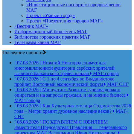
«Инвестиционные паспорта» городов-членов
МАГ
Проект «Умный город»
Проект «Презентация городов МАГ»
«Вестник МАГ»
Информационный бюллетень МАГ
Библиотека городских практик МАГ
Телеграмм канал МАГ
Последние новости
[ 07.08.2026 ]
Нижний Новгород снимут для
многомиллионной аудитории сербских зрителей
главного балканского тревел-канала
МАГ-города
[ 07.08.2026 ]
С 1 по 4 сентября во Владивостоке
пройдет Восточный экономический форум
МАГ-СНГ
[ 06.08.2026 ]
Мишустин: Развитие туризма должно
опираться и на запросы граждан, и на мнение бизнеса
МАГ-города
[ 06.08.2026 ]
Как Культурная столица Содружества 2026
года – Мегри хранит духовное наследие веков?
МАГ-
СНГ
[ 06.08.2026 ]
ПОЗДРАВЛЯЕМ С ЮБИЛЕЕМ
Заместителя Председателя Правления — генерального
директора МАГ Васюнькина Юрия Николаевича!