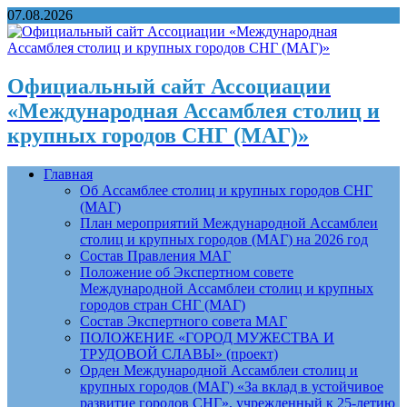
07.08.2026
Официальный сайт Ассоциации
«Международная Ассамблея столиц и
крупных городов СНГ (МАГ)»
Главная
Об Ассамблее столиц и крупных городов СНГ
(МАГ)
План мероприятий Международной Ассамблеи
столиц и крупных городов (МАГ) на 2026 год
Состав Правления МАГ
Положение об Экспертном совете
Международной Ассамблеи столиц и крупных
городов стран СНГ (МАГ)
Состав Экспертного совета МАГ
ПОЛОЖЕНИЕ «ГОРОД МУЖЕСТВА И
ТРУДОВОЙ СЛАВЫ» (проект)
Орден Международной Ассамблеи столиц и
крупных городов (МАГ) «За вклад в устойчивое
развитие городов СНГ», учрежденный к 25-летию