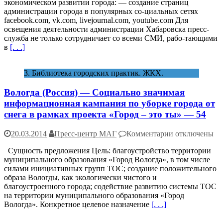
экономическом развитии города: — создание страниц
—
администрации города в популярных со-циальных сетях
Обеспечение
facebook.com, vk.com, livejournal.com, youtube.com Для
эффективного
освещения деятельности администрации Хабаровска пресс-
взаимодейств
служба не только сотрудничает со всеми СМИ, рабо-тающими
со
в
[. . .]
сред-
ствами
массовой
3. Библиотека городских практик. ЖКХ.
информации
во
Вологда (Россия) — Социально значимая
благо
устойчивого
информационная кампания по уборке города от
развития
снега в рамках проекта «Город – это ты» — 54
города
—
к
20.03.2014
Пресс-центр МАГ
Комментарии
отключены
48
записи
Сущность предложения Цель: благоустройство территории
Вологда
муниципального образования «Город Вологда», в том числе
(Россия)
силами инициативных групп ТОС; создание положительного
—
образа Вологды, как экологически чистого и
Социально
благоустроенного города; содействие развитию системы ТОС
значимая
на территории муниципального образования «Город
информацион
Вологда». Конкретное целевое назначение
[. . .]
кампания
по
уборке