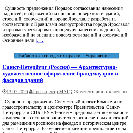
записи
Сущность предложения Порядок согласования нанесения
Ярославль
надписей, изображений на внешние поверхности зданий,
(Россия)
строений, сооружений в городе Ярославле разработан в
—
соответствии с Правилами благоустройства города Ярославля
Уличное
и призван урегулировать процедуру нанесения надписей,
искусство.
изображений на внешние поверхности зданий и сооружений.
Арт-
Основные цели
[. . .]
объекты.
Согласование
нанесения
2. Библиотека городских практик. Управление
граффити.
Санкт-Петербург (Россия) — Архитектурно-
художественное оформление брандмауэров и
фасадов зданий
к
13.07.2026
Пресс-центр МАГ
Комментарии
отключены
записи
Сущность предложения Совместный проект Комитета по
Санкт-
градостроительству и архитектуре Правительства Санкт-
Петербург (Ро
Петербурга и СПБ ГБУ «Ленсвет» предполагает возможность
—
комплексного использования технологии световых проекций
Архитектурно
для размещения росписей на фасадах в историческом центре
художественн
Санкт-Петербурга. Размещение проекций предполагается на
оформление