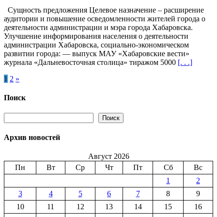
записи
Сущность предложения Целевое назначение – расширение
Хабаровск
аудитории и повышение осведомленности жителей города о
(Россия)
деятельности администрации и мэра города Хабаровска.
—
Улучшение информирования населения о деятельности
Обеспечение
администрации Хабаровска, социально-экономическом
эффективного
развитии города: — выпуск МАУ «Хабаровские вести»
взаимодейств
журнала «Дальневосточная столица» тиражом 5000
[. . .]
со
средствами
Пагинация
1
2
»
массовой
информации
записей
во
Поиск
благо
устойчивого
Поиск
Поиск
развития
города
Архив новостей
—
131
Август 2026
Пн
Вт
Ср
Чт
Пт
Сб
Вс
1
2
3
4
5
6
7
8
9
10
11
12
13
14
15
16