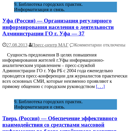
9. Библиотека городских практик.
города
Информатизация и связь.
от
снега
Уфа (Россия) — Организация регулярного
в
рамках
информирования населения о деятельности
проекта
Администрации ГО г. Уфа — 37
«Город
–
к
27.08.2013
Пресс-центр МАГ
Комментарии
отключены
это
записи
ты»
Сущность предложения В целях повышения
Уфа
—
информирования жителей г.Уфы информационно-
(Россия)
54
аналитическим управлением – пресс-службой
—
Администрации ГО г. Уфа РБ с 2004 года еженедельно
Организация
проводятся пресс-конференции для журналистов практически
регулярного
всех основных СМИ, которые неизменно проявляют к
информирова
прямому общению с городским руководством
[. . .]
населения
о
деятельности
9. Библиотека городских практик.
Администрац
Информатизация и связь.
ГО
г.
Тверь (Россия) — Обеспечение эффективного
Уфа
—
взаимодействия со средствами массовой
37