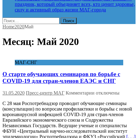
праздник, который объединяет всех, кто ценит здоровье,
силу и активный образ жизни
МАГ-города
Найти:
Home
2020
Май
Месяц:
Май 2020
МАГ-СНГ
О старте обучающих семинаров по борьбе с
COVID-19 для стран-членов ЕАЭС и СНГ
к
31.05.2020
Пресс-центр МАГ
Комментарии
отключены
записи
С 28 мая Роспотребнадзор проводит обучающие семинары
О
(консультации) по вопросам профилактики и борьбы с новой
старте
коронавирусной инфекцией COVID-19 для стран-членов
обучающих
Евразийского экономического союза и Содружества
семинаров
Независимых Государств. Ведущие ученые и специалисты
по
ФБУН «Центральный научно-исследовательский институт
борьбе
эпидемиологии» Роспотребнадзора и ФКУЗ «Российский
[. . .]
с