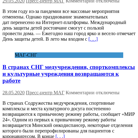
к
29.05.2020
Пресс-центр МАГ
Комментарии
отключены
записи
В этом году из-за пандемии все массовые мероприятия
Ростовские
отменены. Однако празднование знаменательных
мероприятия,
дат перенесено на Интернет-платформы. Международный
посвященные
день защиты детей ростовчане смогут с пользой
Дню
провести дома. — Ежегодно наш город ярко и весело отмечает
защиты
День защиты детей. В лето мы входим с
[. . .]
детей,
пройдут
в
МАГ-СНГ
онлайн-
формате
В странах СНГ медучреждения, спорткомплексы
и культурные учреждения возвращаются к
работе
к
28.05.2020
Пресс-центр МАГ
Комментарии
отключены
записи
В странах Содружества медучреждения, спортивные
В
комплексы и места культурного досуга постепенно
странах
возвращаются к привычному режиму работы, сообщает «МИР
СНГ
24». Одним из первых к привычному режиму работы
медучреждения,
возвращается Минский онкодиспансер, некоторые отделения
спорткомплексы
которого были перепрофилированы для пациентов с
и
коронавирусом. В конце
[. . .]
культурные