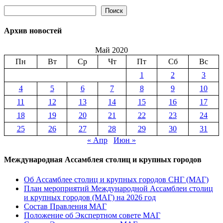
Поиск
Поиск
Архив новостей
Май 2020
Пн
Вт
Ср
Чт
Пт
Сб
Вс
1
2
3
4
5
6
7
8
9
10
11
12
13
14
15
16
17
18
19
20
21
22
23
24
25
26
27
28
29
30
31
« Апр
Июн »
Международная Ассамблея столиц и крупных городов
Об Ассамблее столиц и крупных городов СНГ (МАГ)
План мероприятий Международной Ассамблеи столиц
и крупных городов (МАГ) на 2026 год
Состав Правления МАГ
Положение об Экспертном совете МАГ