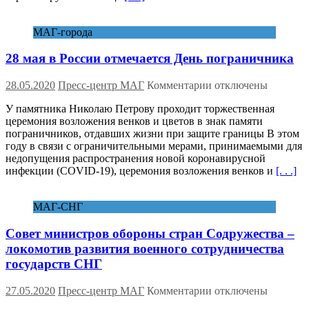
учреждения
возвращаются
МАГ-города
к
работе
28 мая в России отмечается День пограничника
к
28.05.2020
Пресс-центр МАГ
Комментарии
отключены
записи
У памятника Николаю Петрову проходит торжественная
28
церемония возложения венков и цветов в знак памяти
мая
пограничников, отдавших жизни при защите границы В этом
в
году в связи с ограничительными мерами, принимаемыми для
России
недопущения распространения новой коронавирусной
отмечается
инфекции (COVID-19), церемония возложения венков и
[. . .]
День
пограничника
МАГ-СНГ
Совет министров обороны стран Содружества –
локомотив развития военного сотрудничества
государств СНГ
к
27.05.2020
Пресс-центр МАГ
Комментарии
отключены
записи