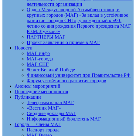
деятельности организации
Орден Международной Ассамблеи столиц и
крупных городов (МАГ) «За вклад в устойчивое
развитие городов СНГ», учрежденный к «90-
летию со дня рождения Первого президента МАГ
Ю.М. Лужкова»
ПАРТНЕРЫ МАГ
Проект Заявления о приеме в МАГ
Новости
МАГ-инфо
МАГ-города
МАГ-СНГ
80 лет Великой Победе
Финансовый университет при Правительстве РФ
Форум устойчивого развития городов
Анонсы мероприятий
Прошедшие мероприятия
Публикации
Телеграмм канал МАГ
«Вестник МАГ»
Сводные доклады МАГ
Информационный бюллетень МАГ
Города — члены МАГ
Паспорт города
МАГ-Видео