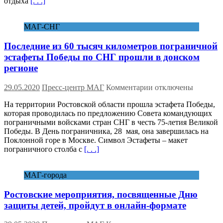
отдыха
[. . .]
мы
вышли
на
МАГ-СНГ
новый
уровень
Последние из 60 тысяч километров пограничной
комфорта
и
эстафеты Победы по СНГ прошли в донском
отдыха
регионе
для
наших
к
29.05.2020
Пресс-центр МАГ
Комментарии
отключены
детей»
записи
На территории Ростовской области прошла эстафета Победы,
Последние
которая проводилась по предложению Совета командующих
из
пограничными войсками стран СНГ в честь 75-летия Великой
60
Победы. В День пограничника, 28 мая, она завершилась на
тысяч
Поклонной горе в Москве. Символ Эстафеты – макет
километров
пограничного столба с
[. . .]
пограничной
эстафеты
Победы
МАГ-города
по
СНГ
Ростовские мероприятия, посвященные Дню
прошли
в
защиты детей, пройдут в онлайн-формате
донском
регионе