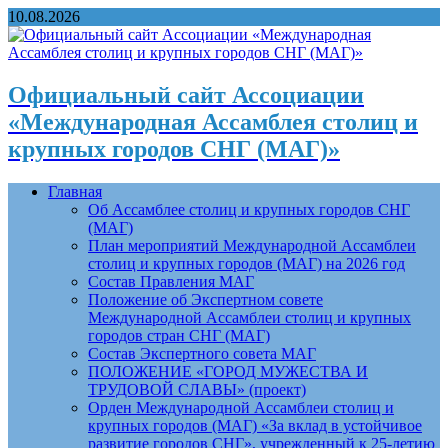
10.08.2026
Официальный сайт Ассоциации
«Международная Ассамблея столиц и
крупных городов СНГ (МАГ)»
Главная
Об Ассамблее столиц и крупных городов СНГ
(МАГ)
План мероприятий Международной Ассамблеи
столиц и крупных городов (МАГ) на 2026 год
Состав Правления МАГ
Положение об Экспертном совете
Международной Ассамблеи столиц и крупных
городов стран СНГ (МАГ)
Состав Экспертного совета МАГ
ПОЛОЖЕНИЕ «ГОРОД МУЖЕСТВА И
ТРУДОВОЙ СЛАВЫ» (проект)
Орден Международной Ассамблеи столиц и
крупных городов (МАГ) «За вклад в устойчивое
развитие городов СНГ», учрежденный к 25-летию