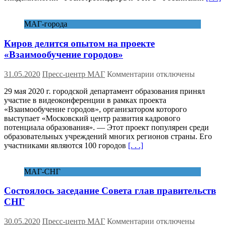
COVID-
19
МАГ-города
для
стран-
Киров делится опытом на проекте
членов
ЕАЭС
«Взаимообучение городов»
и
СНГ
к
31.05.2020
Пресс-центр МАГ
Комментарии
отключены
записи
29 мая 2020 г. городской департамент образования принял
Киров
участие в видеоконференции в рамках проекта
делится
«Взаимообучение городов», организатором которого
опытом
выступает «Московский центр развития кадрового
на
потенциала образования». — Этот проект популярен среди
проекте
образовательных учреждений многих регионов страны. Его
«Взаимообучение
участниками являются 100 городов
[. . .]
городов»
МАГ-СНГ
Состоялось заседание Совета глав правительств
СНГ
к
30.05.2020
Пресс-центр МАГ
Комментарии
отключены