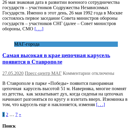
26 мая знаковая дата в развитии военного сотрудничества
Совет
государств – участников Содружества Независимых
министров
Государств. Именно в этот день, 26 мая 1992 года в Москве
обороны
состоялось первое заседание Совета министров обороны
стран
государств – участников СНГ (далее – Совет министров
Содружества
обороны, СМО
[. . .]
–
локомотив
развития
МАГ-города
военного
сотрудничества
Самая высокая в крае цепочная карусель
государств
СНГ
появится в Ставрополе
к
27.05.2020
Пресс-центр МАГ
Комментарии
отключены
записи
В Ставрополе в парке «Победы» появится панорамная
Самая
цепочная карусель высотой 51 м. Наверняка, многие помнят
высокая
из детства, как захватывает дух, когда сиденья на цепочках
в
начинают разгоняться по кругу и взлетать вверх. Изюминка в
крае
том, что карусель еще и наклоняется, изменяя
[. . .]
цепочная
карусель
Пагинация
1
2
…
7
»
появится
в
записей
Ставрополе
Поиск