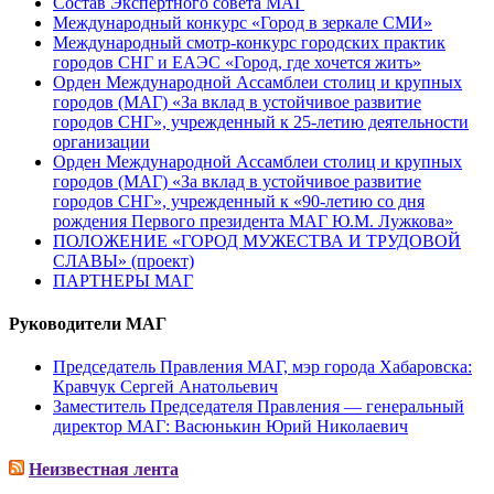
Состав Экспертного совета МАГ
Международный конкурс «Город в зеркале СМИ»
Международный смотр-конкурс городских практик
городов СНГ и ЕАЭС «Город, где хочется жить»
Орден Международной Ассамблеи столиц и крупных
городов (МАГ) «За вклад в устойчивое развитие
городов СНГ», учрежденный к 25-летию деятельности
организации
Орден Международной Ассамблеи столиц и крупных
городов (МАГ) «За вклад в устойчивое развитие
городов СНГ», учрежденный к «90-летию со дня
рождения Первого президента МАГ Ю.М. Лужкова»
ПОЛОЖЕНИЕ «ГОРОД МУЖЕСТВА И ТРУДОВОЙ
СЛАВЫ» (проект)
ПАРТНЕРЫ МАГ
Руководители МАГ
Председатель Правления МАГ, мэр города Хабаровска:
Кравчук Сергей Анатольевич
Заместитель Председателя Правления — генеральный
директор МАГ: Васюнькин Юрий Николаевич
Неизвестная лента