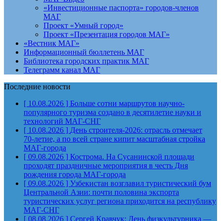
«Инвестиционные паспорта» городов-членов
МАГ
Проект «Умный город»
Проект «Презентация городов МАГ»
«Вестник МАГ»
Информационный бюллетень МАГ
Библиотека городских практик МАГ
Телеграмм канал МАГ
Последние новости
[ 10.08.2026 ]
Больше сотни маршрутов научно-
популярного туризма создано в десятилетие науки и
технологий
МАГ-СНГ
[ 10.08.2026 ]
День строителя‑2026: отрасль отмечает
70‑летие, а по всей стране кипит масштабная стройка
МАГ-города
[ 09.08.2026 ]
Кострома. На Сусанинской площади
проходят праздничные мероприятия в честь Дня
рождения города
МАГ-города
[ 09.08.2026 ]
Узбекистан возглавил туристический бум
Центральной Азии: почти половина экспорта
туристических услуг региона приходится на республику
МАГ-СНГ
[ 08.08.2026 ]
Сергей Кравчук: День физкультурника —