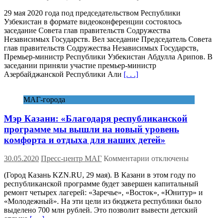
записи
29 мая 2020 года под председательством Республики
Состоялось
Узбекистан в формате видеоконференции состоялось
заседание
заседание Совета глав правительств Содружества
Совета
Независимых Государств. Вел заседание Председатель Совета
глав
глав правительств Содружества Независимых Государств,
правительств
Премьер-министр Республики Узбекистан Абдулла Арипов. В
СНГ
заседании приняли участие премьер-министр
Азербайджанской Республики Али
[. . .]
МАГ-города
Мэр Казани: «Благодаря республиканской
программе мы вышли на новый уровень
комфорта и отдыха для наших детей»
к
30.05.2020
Пресс-центр МАГ
Комментарии
отключены
записи
(Город Казань KZN.RU, 29 мая). В Казани в этом году по
Мэр
республиканской программе будет завершен капитальный
Казани:
ремонт четырех лагерей: «Заречье», «Восток», «Юнитур» и
«Благодаря
«Молодежный». На эти цели из бюджета республики было
республиканской
выделено 700 млн рублей. Это позволит вывести детский
программе