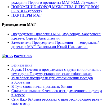
рождения Первого президента МАГ Ю.М. Лужкова»
ПОЛОЖЕНИЕ «ГОРОД МУЖЕСТВА И ТРУДОВОЙ
СЛАВЫ» (проект)
ПАРТНЕРЫ МАГ
Руководители МАГ
Председатель Правления МАГ, мэр города Хабаровска:
Кравчук Сергей Анатольевич
Заместитель Председателя Правления — генеральный
директор МАГ: Васюнькин Юрий Николаевич
Россия 365
Без названия
Jaguar, 11 счетов и программист с двумя миллионами: с
чем идут в Госдуму ставропольские «яблочники»
19 человек пострадали при столкновении поездов
в Хорватии
В Туле снова начал пропадать бензин
Спасатели вывели 9 человек из задымленного подъезда
в Торезе
Сын Джо Байдена рассказал о прогрессирующем раке у
своего отца