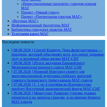
«Инвестиционные паспорта» городов-членов
МАГ
Проект «Умный город»
Проект «Презентация городов МАГ»
«Вестник МАГ»
Информационный бюллетень МАГ
Библиотека городских практик МАГ
Телеграмм канал МАГ
Последние новости
[ 08.08.2026 ]
Сергей Кравчук: День физкультурника —
праздник, который объединяет всех, кто ценит здоровье,
силу и активный образ жизни
МАГ-СНГ
[ 08.08.2026 ]
Итоги заседания Евразийского
Межправительственного совета
МАГ-СНГ
[ 07.08.2026 ]
Нижний Новгород снимут для
многомиллионной аудитории сербских зрителей
главного балканского тревел-канала
МАГ-города
[ 07.08.2026 ]
С 1 по 4 сентября во Владивостоке
пройдет Восточный экономический форум
МАГ-СНГ
[ 06.08.2026 ]
Мишустин: Развитие туризма должно
опираться и на запросы граждан, и на мнение бизнеса
МАГ-города