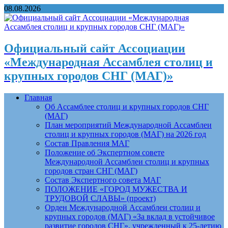
08.08.2026
Официальный сайт Ассоциации
«Международная Ассамблея столиц и
крупных городов СНГ (МАГ)»
Главная
Об Ассамблее столиц и крупных городов СНГ
(МАГ)
План мероприятий Международной Ассамблеи
столиц и крупных городов (МАГ) на 2026 год
Состав Правления МАГ
Положение об Экспертном совете
Международной Ассамблеи столиц и крупных
городов стран СНГ (МАГ)
Состав Экспертного совета МАГ
ПОЛОЖЕНИЕ «ГОРОД МУЖЕСТВА И
ТРУДОВОЙ СЛАВЫ» (проект)
Орден Международной Ассамблеи столиц и
крупных городов (МАГ) «За вклад в устойчивое
развитие городов СНГ», учрежденный к 25-летию