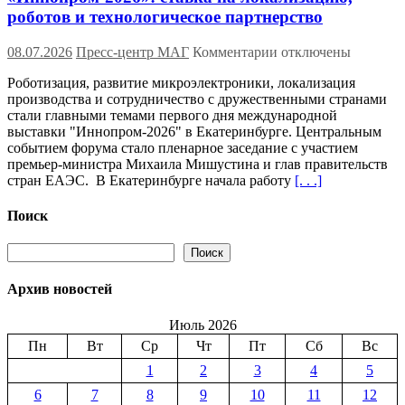
роботов и технологическое партнерство
к
08.07.2026
Пресс-центр МАГ
Комментарии
отключены
записи
Роботизация, развитие микроэлектроники, локализация
«Иннопром-2026»:
производства и сотрудничество с дружественными странами
ставка
стали главными темами первого дня международной
на
выставки "Иннопром-2026" в Екатеринбурге. Центральным
локализацию,
событием форума стало пленарное заседание с участием
роботов
премьер-министра Михаила Мишустина и глав правительств
и
стран ЕАЭС. В Екатеринбурге начала работу
[. . .]
технологическое
партнерство
Поиск
Поиск
Поиск
Архив новостей
Июль 2026
Пн
Вт
Ср
Чт
Пт
Сб
Вс
1
2
3
4
5
6
7
8
9
10
11
12