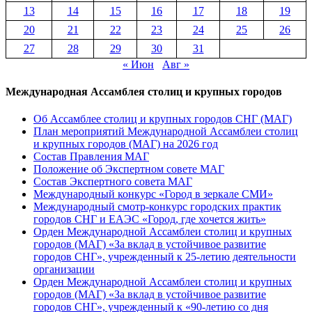
13
14
15
16
17
18
19
20
21
22
23
24
25
26
27
28
29
30
31
« Июн
Авг »
Международная Ассамблея столиц и крупных городов
Об Ассамблее столиц и крупных городов СНГ (МАГ)
План мероприятий Международной Ассамблеи столиц
и крупных городов (МАГ) на 2026 год
Состав Правления МАГ
Положение об Экспертном совете МАГ
Состав Экспертного совета МАГ
Международный конкурс «Город в зеркале СМИ»
Международный смотр-конкурс городских практик
городов СНГ и ЕАЭС «Город, где хочется жить»
Орден Международной Ассамблеи столиц и крупных
городов (МАГ) «За вклад в устойчивое развитие
городов СНГ», учрежденный к 25-летию деятельности
организации
Орден Международной Ассамблеи столиц и крупных
городов (МАГ) «За вклад в устойчивое развитие
городов СНГ», учрежденный к «90-летию со дня