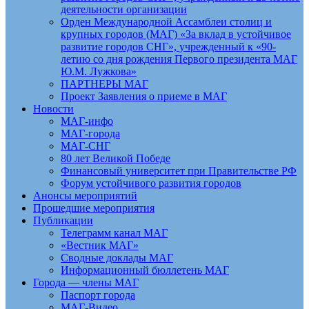
деятельности организации
Орден Международной Ассамблеи столиц и
крупных городов (МАГ) «За вклад в устойчивое
развитие городов СНГ», учрежденный к «90-
летию со дня рождения Первого президента МАГ
Ю.М. Лужкова»
ПАРТНЕРЫ МАГ
Проект Заявления о приеме в МАГ
Новости
МАГ-инфо
МАГ-города
МАГ-СНГ
80 лет Великой Победе
Финансовый университет при Правительстве РФ
Форум устойчивого развития городов
Анонсы мероприятий
Прошедшие мероприятия
Публикации
Телеграмм канал МАГ
«Вестник МАГ»
Сводные доклады МАГ
Информационный бюллетень МАГ
Города — члены МАГ
Паспорт города
МАГ-Видео