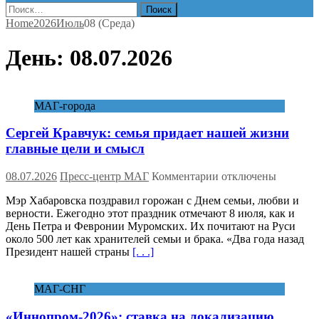
Найти:
Home
2026
Июль
08 (Среда)
День:
08.07.2026
МАГ-города
Сергей Кравчук: семья придает нашей жизни
главные цели и смысл
к
08.07.2026
Пресс-центр МАГ
Комментарии
отключены
записи
Мэр Хабаровска поздравил горожан с Днем семьи, любви и
Сергей
верности. Ежегодно этот праздник отмечают 8 июля, как и
Кравчук:
День Петра и Февронии Муромских. Их почитают на Руси
семья
около 500 лет как хранителей семьи и брака. «Два года назад
придает
Президент нашей страны
[. . .]
нашей
жизни
главные
МАГ-СНГ
цели
и
«Иннопром-2026»: ставка на локализацию,
смысл