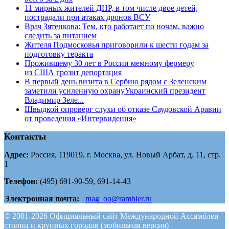
11 мирных жителей ДНР, в том числе двое детей,
пострадали при атаках дронов ВСУ
Врач Зятенкова: Тем, кто работает по ночам, важно
следить за питанием
Жителя Подмосковья приговорили к шести годам за
подготовку теракта
Прожившему 30 лет в России мемному фермеру
из США грозит депортация
В первый день визита в Сербию рядом с Зеленским
заметили усиленную охрануУкраинский президент
Владимир Зеле...
Швыдкой опроверг слухи об отказе Саудовской Аравии
от проведения «Интервидения»
Контакты
Адрес:
Россия, 119019, г. Москва, ул. Новый Арбат, д. 11, стр.
1
Телефон:
(495) 691-90-59, 691-14-43
Электронная почта:
mag_oo@rambler.ru
© 2001-2026 Официальный сайт Международной Ассамблеи
столиц и крупных городов (мобильная версия)