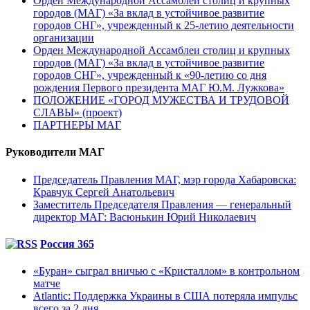
Орден Международной Ассамблеи столиц и крупных
городов (МАГ) «За вклад в устойчивое развитие
городов СНГ», учрежденный к 25-летию деятельности
организации
Орден Международной Ассамблеи столиц и крупных
городов (МАГ) «За вклад в устойчивое развитие
городов СНГ», учрежденный к «90-летию со дня
рождения Первого президента МАГ Ю.М. Лужкова»
ПОЛОЖЕНИЕ «ГОРОД МУЖЕСТВА И ТРУДОВОЙ
СЛАВЫ» (проект)
ПАРТНЕРЫ МАГ
Руководители МАГ
Председатель Правления МАГ, мэр города Хабаровска:
Кравчук Сергей Анатольевич
Заместитель Председателя Правления — генеральный
директор МАГ: Васюнькин Юрий Николаевич
Россия 365
«Буран» сыграл вничью с «Кристаллом» в контрольном
матче
Atlantic: Поддержка Украины в США потеряла импульс
всего за 2 дня