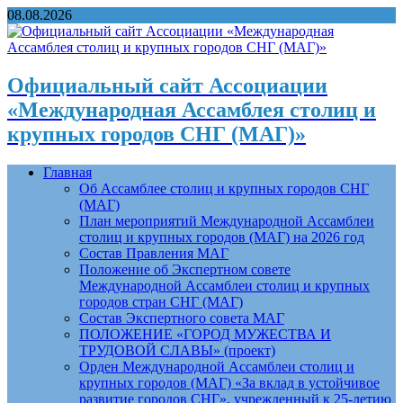
08.08.2026
Официальный сайт Ассоциации
«Международная Ассамблея столиц и
крупных городов СНГ (МАГ)»
Главная
Об Ассамблее столиц и крупных городов СНГ
(МАГ)
План мероприятий Международной Ассамблеи
столиц и крупных городов (МАГ) на 2026 год
Состав Правления МАГ
Положение об Экспертном совете
Международной Ассамблеи столиц и крупных
городов стран СНГ (МАГ)
Состав Экспертного совета МАГ
ПОЛОЖЕНИЕ «ГОРОД МУЖЕСТВА И
ТРУДОВОЙ СЛАВЫ» (проект)
Орден Международной Ассамблеи столиц и
крупных городов (МАГ) «За вклад в устойчивое
развитие городов СНГ», учрежденный к 25-летию