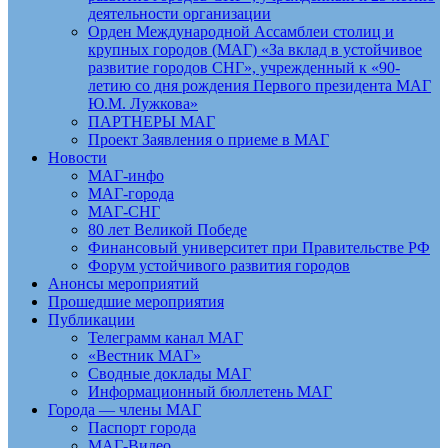
деятельности организации
Орден Международной Ассамблеи столиц и
крупных городов (МАГ) «За вклад в устойчивое
развитие городов СНГ», учрежденный к «90-
летию со дня рождения Первого президента МАГ
Ю.М. Лужкова»
ПАРТНЕРЫ МАГ
Проект Заявления о приеме в МАГ
Новости
МАГ-инфо
МАГ-города
МАГ-СНГ
80 лет Великой Победе
Финансовый университет при Правительстве РФ
Форум устойчивого развития городов
Анонсы мероприятий
Прошедшие мероприятия
Публикации
Телеграмм канал МАГ
«Вестник МАГ»
Сводные доклады МАГ
Информационный бюллетень МАГ
Города — члены МАГ
Паспорт города
МАГ-Видео