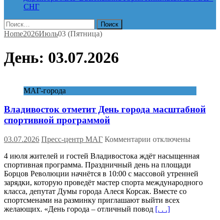
СНГ
Найти:
Home
2026
Июль
03 (Пятница)
День:
03.07.2026
МАГ-города
Владивосток отметит День города масштабной
спортивной программой
к
03.07.2026
Пресс-центр МАГ
Комментарии
отключены
записи
4 июля жителей и гостей Владивостока ждёт насыщенная
Владивосток
спортивная программа. Праздничный день на площади
отметит
Борцов Революции начнётся в 10:00 с массовой утренней
День
зарядки, которую проведёт мастер спорта международного
города
класса, депутат Думы города Алеся Корсак. Вместе со
масштабной
спортсменами на разминку приглашают выйти всех
спортивной
желающих. «День города – отличный повод
[. . .]
программой