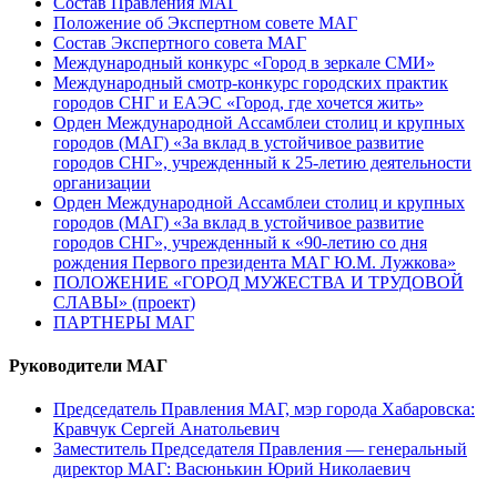
Состав Правления МАГ
Положение об Экспертном совете МАГ
Состав Экспертного совета МАГ
Международный конкурс «Город в зеркале СМИ»
Международный смотр-конкурс городских практик
городов СНГ и ЕАЭС «Город, где хочется жить»
Орден Международной Ассамблеи столиц и крупных
городов (МАГ) «За вклад в устойчивое развитие
городов СНГ», учрежденный к 25-летию деятельности
организации
Орден Международной Ассамблеи столиц и крупных
городов (МАГ) «За вклад в устойчивое развитие
городов СНГ», учрежденный к «90-летию со дня
рождения Первого президента МАГ Ю.М. Лужкова»
ПОЛОЖЕНИЕ «ГОРОД МУЖЕСТВА И ТРУДОВОЙ
СЛАВЫ» (проект)
ПАРТНЕРЫ МАГ
Руководители МАГ
Председатель Правления МАГ, мэр города Хабаровска:
Кравчук Сергей Анатольевич
Заместитель Председателя Правления — генеральный
директор МАГ: Васюнькин Юрий Николаевич