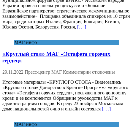
муниципальном форуме стран БРИКС+ Ассамблея народов
дискуссия
Евразии провела панельную дискуссию «Большое
Ассамблеи
Евразийское партнерство: стратегическое межмуниципальное
народов
взаимодействие». Площадка объединила спикеров из 10 стран
Евразии
мира, среди которых Италия, Франция, Болгария, Египет,
на
Южная Осетия, Белоруссия, Россия,
[. . .]
площадке
БРИКС+
объединила
МАГ-инфо
участников
из
«Круглый стол» МАГ «Эстафета горячих
10
стран
сердец»
мира
к
29.11.2022
Пресс-центр МАГ
Комментарии
отключены
записи
Итоговые материалы «КРУГЛОГО СТОЛА» Видеозапись
«Круглый
«Круглого стола» Донорство в Брянске Программа «круглого
стол»
стола» «Эстафета горячих сердец», посвященного донорству
МАГ
крови и ее компонентов Обращение руководства МАГ к
«Эстафета
администрациям городов. В среду 23 ноября в Московском
горячих
доме национальностей очно и онлайн состоялся
[. . .]
сердец»
МАГ-инфо