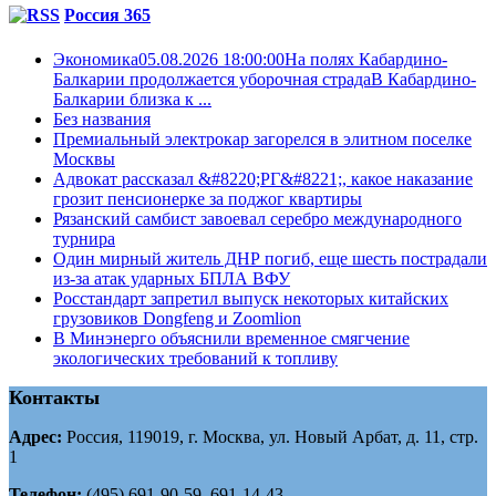
Россия 365
Экономика05.08.2026 18:00:00На полях Кабардино-
Балкарии продолжается уборочная страдаВ Кабардино-
Балкарии близка к ...
Без названия
Премиальный электрокар загорелся в элитном поселке
Москвы
Адвокат рассказал &#8220;РГ&#8221;, какое наказание
грозит пенсионерке за поджог квартиры
Рязанский самбист завоевал серебро международного
турнира
Один мирный житель ДНР погиб, еще шесть пострадали
из-за атак ударных БПЛА ВФУ
Росстандарт запретил выпуск некоторых китайских
грузовиков Dongfeng и Zoomlion
В Минэнерго объяснили временное смягчение
экологических требований к топливу
Контакты
Адрес:
Россия, 119019, г. Москва, ул. Новый Арбат, д. 11, стр.
1
Телефон:
(495) 691-90-59, 691-14-43