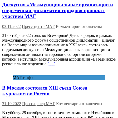
Дискуссия «Межмуниципальные организации и
современная дипломатия городов» прошла с
участием МАГ
к
03.11.2022
Пресс-центр МАГ
Комментарии
отключены
записи
31 октября 2022 года, во Всемирный День городов, в рамках
Дискуссия
Международного форума общественной дипломатии «Диалог
«Межмуниципальн
на Волге: мир и взаимопонимание в XXI веке» состоялась
организации
подиумная дискуссия «Межмуниципальные организации и
и
современная дипломатия городов», со-организаторами
современная
которой выступили Международная ассоциация «Евразийское
дипломатия
региональное отделение
[. . .]
городов»
прошла
с
МАГ-инфо
участием
МАГ
В Москве состоялся XIII съезд Союза
журналистов России
к
31.10.2022
Пресс-центр МАГ
Комментарии
отключены
записи
В субботу, 29 октября, в гостиничном комплексе Измайлово в
В
Москве прошел XIII съезд Союза журналистов РФ, в котором
Москве