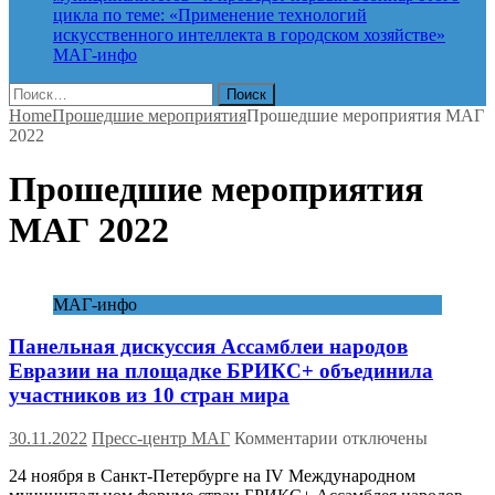
цикла по теме: «Применение технологий
искусственного интеллекта в городском хозяйстве»
МАГ-инфо
Найти:
Home
Прошедшие мероприятия
Прошедшие мероприятия МАГ
2022
Прошедшие мероприятия
МАГ 2022
МАГ-инфо
Панельная дискуссия Ассамблеи народов
Евразии на площадке БРИКС+ объединила
участников из 10 стран мира
к
30.11.2022
Пресс-центр МАГ
Комментарии
отключены
записи
24 ноября в Санкт-Петербурге на IV Международном
Панельная