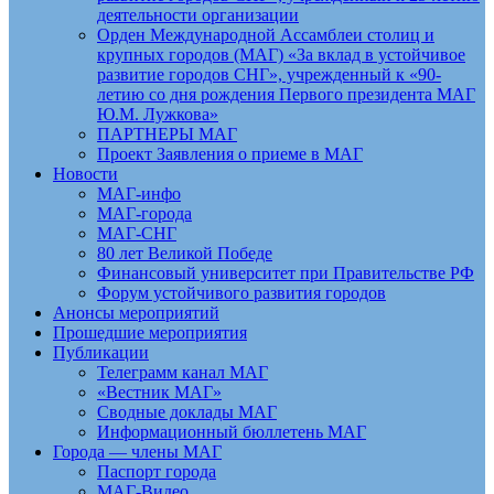
деятельности организации
Орден Международной Ассамблеи столиц и
крупных городов (МАГ) «За вклад в устойчивое
развитие городов СНГ», учрежденный к «90-
летию со дня рождения Первого президента МАГ
Ю.М. Лужкова»
ПАРТНЕРЫ МАГ
Проект Заявления о приеме в МАГ
Новости
МАГ-инфо
МАГ-города
МАГ-СНГ
80 лет Великой Победе
Финансовый университет при Правительстве РФ
Форум устойчивого развития городов
Анонсы мероприятий
Прошедшие мероприятия
Публикации
Телеграмм канал МАГ
«Вестник МАГ»
Сводные доклады МАГ
Информационный бюллетень МАГ
Города — члены МАГ
Паспорт города
МАГ-Видео