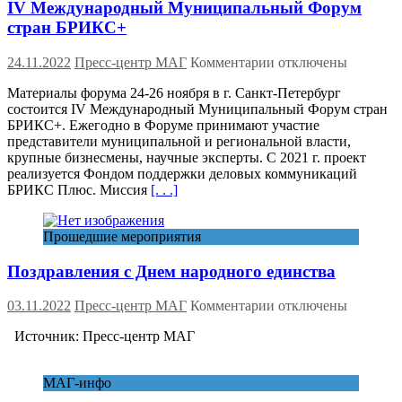
IV Международный Муниципальный Форум
стран БРИКС+
к
24.11.2022
Пресс-центр МАГ
Комментарии
отключены
записи
Материалы форума 24-26 ноября в г. Санкт-Петербург
IV
состоится IV Международный Муниципальный Форум стран
Международный
БРИКС+. Ежегодно в Форуме принимают участие
Муниципальный
представители муниципальной и региональной власти,
Форум
крупные бизнесмены, научные эксперты. С 2021 г. проект
стран
реализуется Фондом поддержки деловых коммуникаций
БРИКС+
БРИКС Плюс. Миссия
[. . .]
Прошедшие мероприятия
Поздравления с Днем народного единства
к
03.11.2022
Пресс-центр МАГ
Комментарии
отключены
записи
Источник: Пресс-центр МАГ
Поздравления
с
Днем
МАГ-инфо
народного
единства