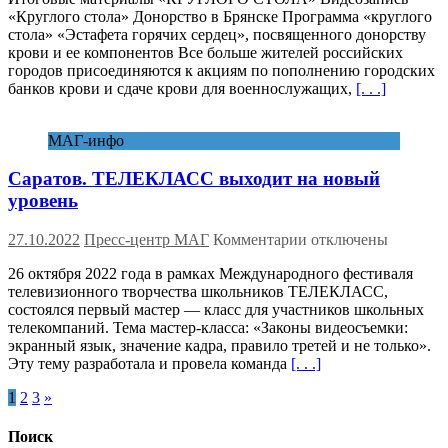
«Круглого стола» Донорство в Брянске Программа «круглого
стол»
стола» «Эстафета горячих сердец», посвященного донорству
МАГ
крови и ее компонентов Все больше жителей российских
«Эстафета
городов присоединяются к акциям по пополнению городских
горячих
банков крови и сдаче крови для военнослужащих,
[. . .]
сердец»
МАГ-инфо
Саратов. ТЕЛЕКЛАСС выходит на новый
уровень
к
27.10.2022
Пресс-центр МАГ
Комментарии
отключены
записи
26 октября 2022 года в рамках Международного фестиваля
Саратов.
телевизионного творчества школьников ТЕЛЕКЛАСС,
ТЕЛЕКЛАСС
состоялся первый мастер — класс для участников школьных
выходит
телекомпаний. Тема мастер-класса: «Законы видеосъемки:
на
экранный язык, значение кадра, правило третей и не только».
новый
Эту тему разработала и провела команда
[. . .]
уровень
Пагинация
1
2
3
»
записей
Поиск