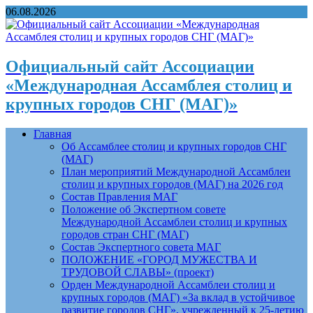
06.08.2026
Официальный сайт Ассоциации
«Международная Ассамблея столиц и
крупных городов СНГ (МАГ)»
Главная
Об Ассамблее столиц и крупных городов СНГ
(МАГ)
План мероприятий Международной Ассамблеи
столиц и крупных городов (МАГ) на 2026 год
Состав Правления МАГ
Положение об Экспертном совете
Международной Ассамблеи столиц и крупных
городов стран СНГ (МАГ)
Состав Экспертного совета МАГ
ПОЛОЖЕНИЕ «ГОРОД МУЖЕСТВА И
ТРУДОВОЙ СЛАВЫ» (проект)
Орден Международной Ассамблеи столиц и
крупных городов (МАГ) «За вклад в устойчивое
развитие городов СНГ», учрежденный к 25-летию