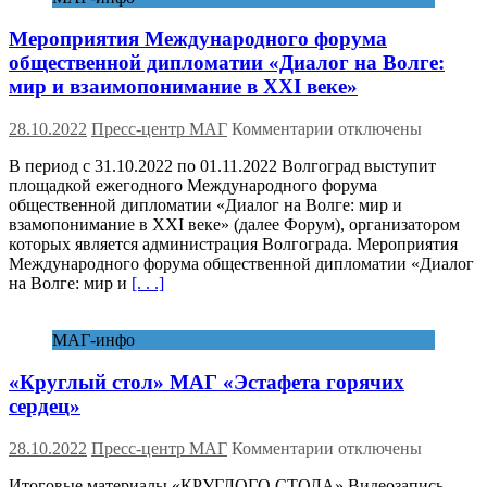
КОНФЕРЕНЦИИ
«КИБЕРБЕЗОПАС
Мероприятия Международного форума
ГОРОДОВ:
ВЫЗОВЫ,
общественной дипломатии «Диалог на Волге:
ПРОБЛЕМЫ,
мир и взаимопонимание в XXI веке»
РЕШЕНИЯ»
к
28.10.2022
Пресс-центр МАГ
Комментарии
отключены
записи
В период с 31.10.2022 по 01.11.2022 Волгоград выступит
Мероприятия
площадкой ежегодного Международного форума
Международного
общественной дипломатии «Диалог на Волге: мир и
форума
взамопонимание в XXI веке» (далее Форум), организатором
общественной
которых является администрация Волгограда. Мероприятия
дипломатии
Международного форума общественной дипломатии «Диалог
«Диалог
на Волге: мир и
[. . .]
на
Волге:
мир
МАГ-инфо
и
взаимопонимание
«Круглый стол» МАГ «Эстафета горячих
в XXI веке»
сердец»
к
28.10.2022
Пресс-центр МАГ
Комментарии
отключены
записи
Итоговые материалы «КРУГЛОГО СТОЛА» Видеозапись
«Круглый