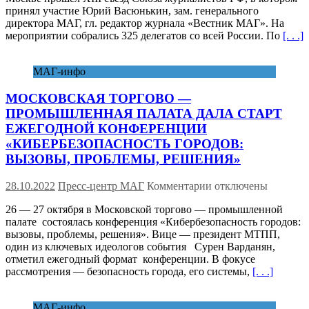
принял участие Юрий Васюнькин, зам. генерального
состоялся
директора МАГ, гл. редактор журнала «Вестник МАГ». На
XIII
мероприятии собрались 325 делегатов со всей России. По
[. . .]
съезд
Союза
журналистов
МАГ-инфо
России
МОСКОВСКАЯ ТОРГОВО —
ПРОМЫШЛЕННАЯ ПАЛАТА ДАЛА СТАРТ
ЕЖЕГОДНОЙ КОНФЕРЕНЦИИ
«КИБЕРБЕЗОПАСНОСТЬ ГОРОДОВ:
ВЫЗОВЫ, ПРОБЛЕМЫ, РЕШЕНИЯ»
к
28.10.2022
Пресс-центр МАГ
Комментарии
отключены
записи
26 — 27 октября в Московской торгово — промышленной
МОСКОВСКАЯ
палате состоялась конференция «Кибербезопасность городов:
ТОРГОВО
вызовы, проблемы, решения». Вице — президент МТПП,
—
один из ключевых идеологов события Сурен Варданян,
ПРОМЫШЛЕННА
отметил ежегодный формат конференции. В фокусе
ПАЛАТА
рассмотрения — безопасность города, его системы,
[. . .]
ДАЛА
СТАРТ
ЕЖЕГОДНОЙ
МАГ-инфо