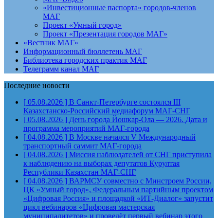
«Инвестиционные паспорта» городов-членов
МАГ
Проект «Умный город»
Проект «Презентация городов МАГ»
«Вестник МАГ»
Информационный бюллетень МАГ
Библиотека городских практик МАГ
Телеграмм канал МАГ
Последние новости
[ 05.08.2026 ]
В Санкт-Петербурге состоялся III
Казахстанско-Российский медиафорум
МАГ-СНГ
[ 05.08.2026 ]
День города Йошкар-Ола — 2026. Дата и
программа мероприятий
МАГ-города
[ 04.08.2026 ]
В Москве начался V Международный
транспортный саммит
МАГ-города
[ 04.08.2026 ]
Миссия наблюдателей от СНГ приступила
к наблюдению на выборах депутатов Курултая
Республики Казахстан
МАГ-СНГ
[ 04.08.2026 ]
ВАРМСУ совместно с Минстроем России,
ЦК «Умный город», Федеральным партийным проектом
«Цифровая Россия» и площадкой «ИТ-Диалог» запустит
цикл вебинаров «Цифровая мастерская
муниципалитетов» и проведёт первый вебинар этого