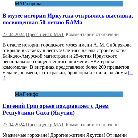
МАГ-города
В музее истории Иркутска открылась выставка,
посвященная 50-летию БАМа
к
27.04.2024
Пресс-центр МАГ
Комментарии
отключены
записи
В отделе истории городского музея имени А. М. Сибирякова
В
открыли выставку в честь 50-летия с начала строительства
музее
Байкало-Амурской магистрали и 25-летия Иркутского
истории
регионального общественного движения «Ветераны
Иркутска
комсомола». В витринах представлено более 200 предметов:
открылась
медали, знамена, фотографии, брошюры и книги, альбомы
[. .
выставка,
.]
посвященная
50-
летию
МАГ-инфо
БАМа
Евгений Григорьев поздравляет с Днём
Республики Саха (Якутия)
к
27.04.2024
Пресс-центр МАГ
Комментарии
отключены
записи
Уважаемые горожане! Дорогие жители Якутска! От имени
Евгений