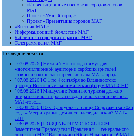
«Инвестиционные паспорта» городов-членов
МАГ
Проект «Умный город»
Проект «Презентация городов МАГ»
«Вестник МАГ»
Информационный бюллетень МАГ
Библиотека городских практик МАГ
Телеграмм канал МАГ
Последние новости
[ 07.08.2026 ]
Нижний Новгород снимут для
многомиллионной аудитории сербских зрителей
главного балканского тревел-канала
МАГ-города
[ 07.08.2026 ]
С 1 по 4 сентября во Владивостоке
пройдет Восточный экономический форум
МАГ-СНГ
[ 06.08.2026 ]
Мишустин: Развитие туризма должно
опираться и на запросы граждан, и на мнение бизнеса
МАГ-города
[ 06.08.2026 ]
Как Культурная столица Содружества 2026
года – Мегри хранит духовное наследие веков?
МАГ-
СНГ
[ 06.08.2026 ]
ПОЗДРАВЛЯЕМ С ЮБИЛЕЕМ
Заместителя Председателя Правления — генерального
директора МАГ Васюнькина Юрия Николаевича!
МАГ-