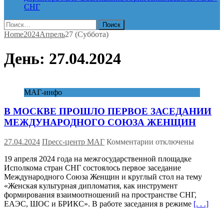
СНГ
Найти:
Home
2024
Апрель
27 (Суббота)
День:
27.04.2024
МАГ-инфо
В МОСКВЕ ПРОШЛО ПЕРВОЕ ЗАСЕДАНИИ
МЕЖДУНАРОДНОГО СОЮЗА ЖЕНЩИН
к
27.04.2024
Пресс-центр МАГ
Комментарии
отключены
записи
19 апреля 2024 года на межгосударственной площадке
В
Исполкома стран СНГ состоялось первое заседание
МОСКВЕ
Международного Союза Женщин и круглый стол на тему
ПРОШЛО
«Женская культурная дипломатия, как инструмент
ПЕРВОЕ
формирования взаимоотношений на пространстве СНГ,
ЗАСЕДАНИИ
ЕАЭС, ШОС и БРИКС». В работе заседания в режиме
[. . .]
МЕЖДУНАРОДНО
СОЮЗА
ЖЕНЩИН