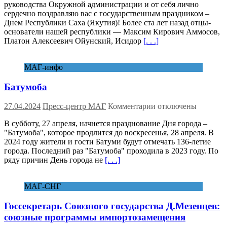
руководства Окружной администрации и от себя лично
Григорьев
сердечно поздравляю вас с государственным праздником –
поздравляет
Днем Республики Саха (Якутия)! Более ста лет назад отцы-
с
основатели нашей республики — Максим Кирович Аммосов,
Днём
Платон Алексеевич Ойунский, Исидор
[. . .]
Республики
Саха
(Якутия)
МАГ-инфо
Батумоба
к
27.04.2024
Пресс-центр МАГ
Комментарии
отключены
записи
В субботу, 27 апреля, начнется празднование Дня города –
Батумоба
"Батумоба", которое продлится до воскресенья, 28 апреля. В
2024 году жители и гости Батуми будут отмечать 136-летие
города. Последний раз "Батумоба" проходила в 2023 году. По
ряду причин День города не
[. . .]
МАГ-СНГ
Госсекретарь Союзного государства Д.Мезенцев:
союзные программы импортозамещения