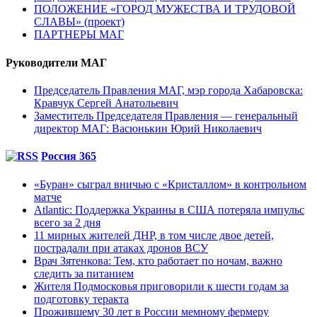
ПОЛОЖЕНИЕ «ГОРОД МУЖЕСТВА И ТРУДОВОЙ
СЛАВЫ» (проект)
ПАРТНЕРЫ МАГ
Руководители МАГ
Председатель Правления МАГ, мэр города Хабаровска:
Кравчук Сергей Анатольевич
Заместитель Председателя Правления — генеральный
директор МАГ: Васюнькин Юрий Николаевич
Россия 365
«Буран» сыграл вничью с «Кристаллом» в контрольном
матче
Atlantic: Поддержка Украины в США потеряла импульс
всего за 2 дня
11 мирных жителей ДНР, в том числе двое детей,
пострадали при атаках дронов ВСУ
Врач Зятенкова: Тем, кто работает по ночам, важно
следить за питанием
Жителя Подмосковья приговорили к шести годам за
подготовку теракта
Прожившему 30 лет в России мемному фермеру