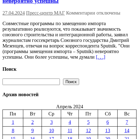
невероятно успешны
к
27.04.2024
Пресс-центр МАГ
Комментарии
отключены
записи
Совместные программы по замещению импорта
Госсекретарь
результативно реализуются, что показывает значимость
Союзного
союзного строительства и интеграционной работы, заявил
государства
журналистам госсекретарь Союзного государства Дмитрий
Д.Мезенцев:
Мезенцев, отвечая на вопрос корреспондента Sputnik. "Они
союзные
(программы замещения импорта – Sputnik) невероятно
программы
успешны. Они более успешны, чем думали
[. . .]
импортозамещения
невероятно
успешны
Поиск
Поиск
Поиск
Архив новостей
Апрель 2024
Пн
Вт
Ср
Чт
Пт
Сб
Вс
1
2
3
4
5
6
7
8
9
10
11
12
13
14
15
16
17
18
19
20
21