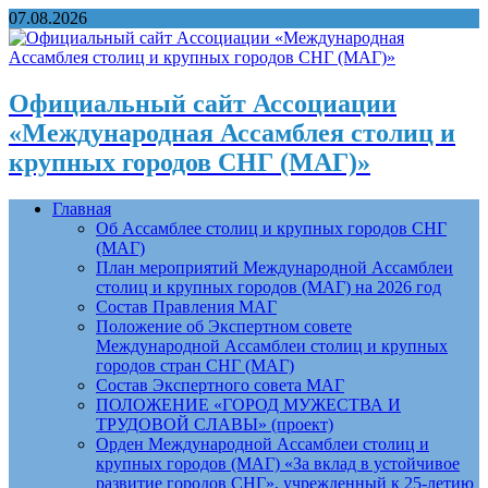
07.08.2026
Официальный сайт Ассоциации
«Международная Ассамблея столиц и
крупных городов СНГ (МАГ)»
Главная
Об Ассамблее столиц и крупных городов СНГ
(МАГ)
План мероприятий Международной Ассамблеи
столиц и крупных городов (МАГ) на 2026 год
Состав Правления МАГ
Положение об Экспертном совете
Международной Ассамблеи столиц и крупных
городов стран СНГ (МАГ)
Состав Экспертного совета МАГ
ПОЛОЖЕНИЕ «ГОРОД МУЖЕСТВА И
ТРУДОВОЙ СЛАВЫ» (проект)
Орден Международной Ассамблеи столиц и
крупных городов (МАГ) «За вклад в устойчивое
развитие городов СНГ», учрежденный к 25-летию