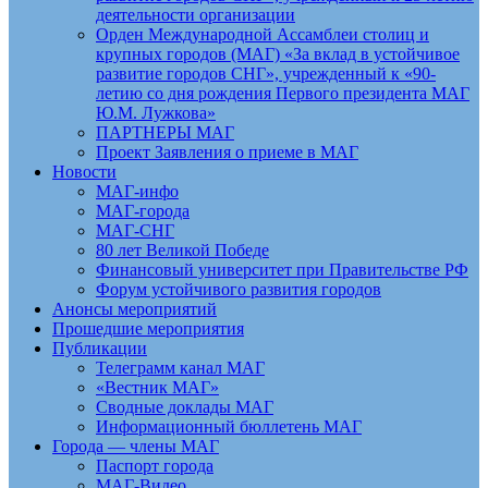
деятельности организации
Орден Международной Ассамблеи столиц и
крупных городов (МАГ) «За вклад в устойчивое
развитие городов СНГ», учрежденный к «90-
летию со дня рождения Первого президента МАГ
Ю.М. Лужкова»
ПАРТНЕРЫ МАГ
Проект Заявления о приеме в МАГ
Новости
МАГ-инфо
МАГ-города
МАГ-СНГ
80 лет Великой Победе
Финансовый университет при Правительстве РФ
Форум устойчивого развития городов
Анонсы мероприятий
Прошедшие мероприятия
Публикации
Телеграмм канал МАГ
«Вестник МАГ»
Сводные доклады МАГ
Информационный бюллетень МАГ
Города — члены МАГ
Паспорт города
МАГ-Видео