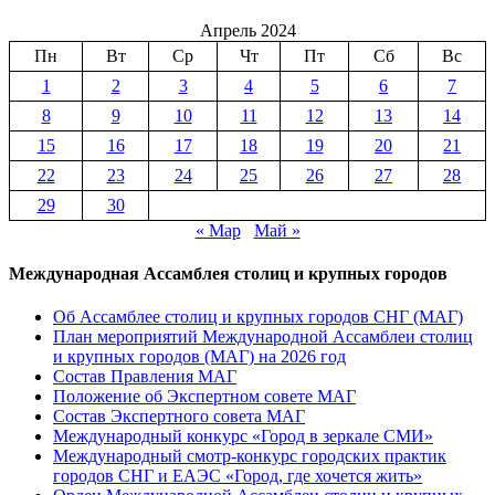
–
Апрель 2024
Культурная
столица
Пн
Вт
Ср
Чт
Пт
Сб
Вс
Содружества»
1
2
3
4
5
6
7
8
9
10
11
12
13
14
15
16
17
18
19
20
21
22
23
24
25
26
27
28
29
30
« Мар
Май »
Международная Ассамблея столиц и крупных городов
Об Ассамблее столиц и крупных городов СНГ (МАГ)
План мероприятий Международной Ассамблеи столиц
и крупных городов (МАГ) на 2026 год
Состав Правления МАГ
Положение об Экспертном совете МАГ
Состав Экспертного совета МАГ
Международный конкурс «Город в зеркале СМИ»
Международный смотр-конкурс городских практик
городов СНГ и ЕАЭС «Город, где хочется жить»