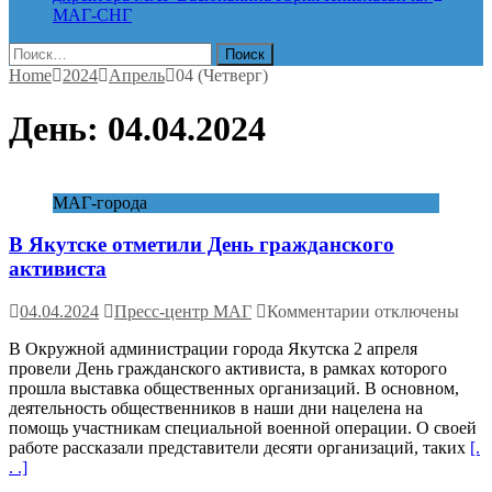
МАГ-СНГ
Найти:
Home
2024
Апрель
04 (Четверг)
День:
04.04.2024
МАГ-города
В Якутске отметили День гражданского
активиста
к
04.04.2024
Пресс-центр МАГ
Комментарии
отключены
записи
В Окружной администрации города Якутска 2 апреля
В
провели День гражданского активиста, в рамках которого
Якутске
прошла выставка общественных организаций. В основном,
отметили
деятельность общественников в наши дни нацелена на
День
помощь участникам специальной военной операции. О своей
гражданского
работе рассказали представители десяти организаций, таких
[.
активиста
. .]