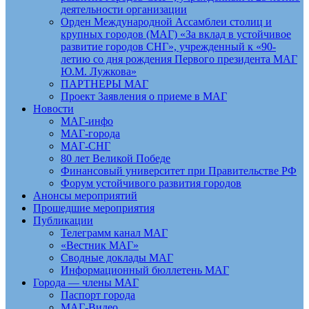
деятельности организации
Орден Международной Ассамблеи столиц и
крупных городов (МАГ) «За вклад в устойчивое
развитие городов СНГ», учрежденный к «90-
летию со дня рождения Первого президента МАГ
Ю.М. Лужкова»
ПАРТНЕРЫ МАГ
Проект Заявления о приеме в МАГ
Новости
МАГ-инфо
МАГ-города
МАГ-СНГ
80 лет Великой Победе
Финансовый университет при Правительстве РФ
Форум устойчивого развития городов
Анонсы мероприятий
Прошедшие мероприятия
Публикации
Телеграмм канал МАГ
«Вестник МАГ»
Сводные доклады МАГ
Информационный бюллетень МАГ
Города — члены МАГ
Паспорт города
МАГ-Видео