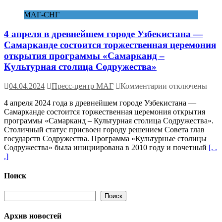
МАГ-СНГ
4 апреля в древнейшем городе Узбекистана —
Самарканде состоится торжественная церемония
открытия программы «Самарканд –
Культурная столица Содружества»
к
04.04.2024
Пресс-центр МАГ
Комментарии
отключены
записи
4 апреля 2024 года в древнейшем городе Узбекистана —
4
Самарканде состоится торжественная церемония открытия
апреля
программы «Самарканд – Культурная столица Содружества».
в
Столичный статус присвоен городу решением Совета глав
древнейшем
государств Содружества. Программа «Культурные столицы
городе
Содружества» была инициирована в 2010 году и почетный
[. .
Узбекистана
.]
—
Самарканде
состоится
Поиск
торжественная
церемония
Поиск
Поиск
открытия
программы
Архив новостей
«Самарканд