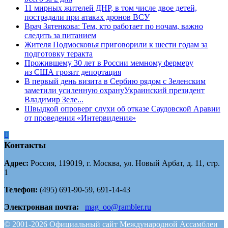
11 мирных жителей ДНР, в том числе двое детей,
пострадали при атаках дронов ВСУ
Врач Зятенкова: Тем, кто работает по ночам, важно
следить за питанием
Жителя Подмосковья приговорили к шести годам за
подготовку теракта
Прожившему 30 лет в России мемному фермеру
из США грозит депортация
В первый день визита в Сербию рядом с Зеленским
заметили усиленную охрануУкраинский президент
Владимир Зеле...
Швыдкой опроверг слухи об отказе Саудовской Аравии
от проведения «Интервидения»
Контакты
Адрес:
Россия, 119019, г. Москва, ул. Новый Арбат, д. 11, стр.
1
Телефон:
(495) 691-90-59, 691-14-43
Электронная почта:
mag_oo@rambler.ru
© 2001-2026 Официальный сайт Международной Ассамблеи