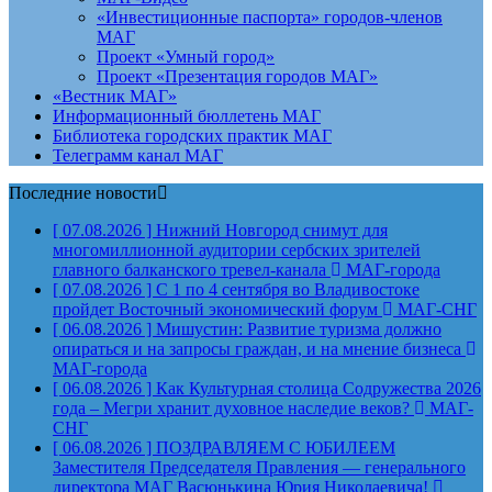
«Инвестиционные паспорта» городов-членов
МАГ
Проект «Умный город»
Проект «Презентация городов МАГ»
«Вестник МАГ»
Информационный бюллетень МАГ
Библиотека городских практик МАГ
Телеграмм канал МАГ
Последние новости
[ 07.08.2026 ]
Нижний Новгород снимут для
многомиллионной аудитории сербских зрителей
главного балканского тревел-канала
МАГ-города
[ 07.08.2026 ]
С 1 по 4 сентября во Владивостоке
пройдет Восточный экономический форум
МАГ-СНГ
[ 06.08.2026 ]
Мишустин: Развитие туризма должно
опираться и на запросы граждан, и на мнение бизнеса
МАГ-города
[ 06.08.2026 ]
Как Культурная столица Содружества 2026
года – Мегри хранит духовное наследие веков?
МАГ-
СНГ
[ 06.08.2026 ]
ПОЗДРАВЛЯЕМ С ЮБИЛЕЕМ
Заместителя Председателя Правления — генерального
директора МАГ Васюнькина Юрия Николаевича!