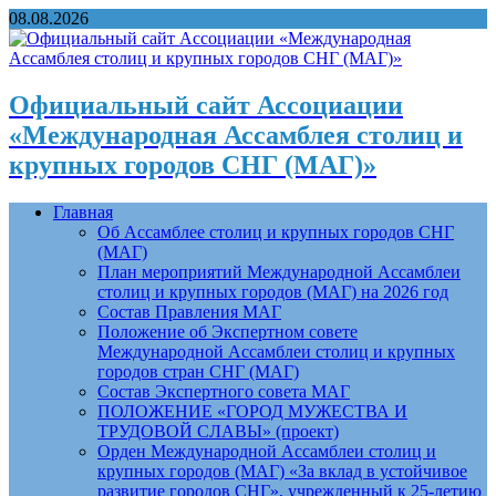
08.08.2026
Официальный сайт Ассоциации
«Международная Ассамблея столиц и
крупных городов СНГ (МАГ)»
Главная
Об Ассамблее столиц и крупных городов СНГ
(МАГ)
План мероприятий Международной Ассамблеи
столиц и крупных городов (МАГ) на 2026 год
Состав Правления МАГ
Положение об Экспертном совете
Международной Ассамблеи столиц и крупных
городов стран СНГ (МАГ)
Состав Экспертного совета МАГ
ПОЛОЖЕНИЕ «ГОРОД МУЖЕСТВА И
ТРУДОВОЙ СЛАВЫ» (проект)
Орден Международной Ассамблеи столиц и
крупных городов (МАГ) «За вклад в устойчивое
развитие городов СНГ», учрежденный к 25-летию