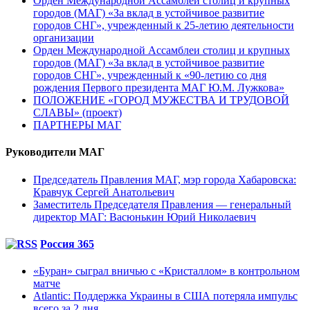
Орден Международной Ассамблеи столиц и крупных
городов (МАГ) «За вклад в устойчивое развитие
городов СНГ», учрежденный к 25-летию деятельности
организации
Орден Международной Ассамблеи столиц и крупных
городов (МАГ) «За вклад в устойчивое развитие
городов СНГ», учрежденный к «90-летию со дня
рождения Первого президента МАГ Ю.М. Лужкова»
ПОЛОЖЕНИЕ «ГОРОД МУЖЕСТВА И ТРУДОВОЙ
СЛАВЫ» (проект)
ПАРТНЕРЫ МАГ
Руководители МАГ
Председатель Правления МАГ, мэр города Хабаровска:
Кравчук Сергей Анатольевич
Заместитель Председателя Правления — генеральный
директор МАГ: Васюнькин Юрий Николаевич
Россия 365
«Буран» сыграл вничью с «Кристаллом» в контрольном
матче
Atlantic: Поддержка Украины в США потеряла импульс
всего за 2 дня