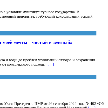
 в условиях мультикультурного государства. В
арственный приоритет, требующий консолидации усилий
 моей мечты – чистый и зеленый»
ха и воды до проблем утилизации отходов и сохранения
буют комплексного подхода,
[. . .]
о Указа Президента ПМР от 26 сентября 2024 года № 402 «Об
истерства просвещения Приднестровской Молдавской
[. . .]