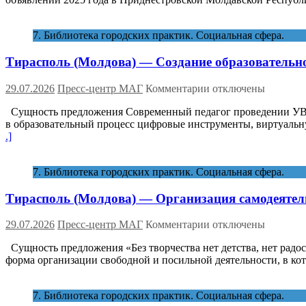
(Молдова)
чистый
—
и
Сохранение
7. Библиотека городских практик. Социальная сфера.
зеленый»
самобытности
Приднестровья
Тирасполь (Молдова) — Создание образовательно
через
диалог
культур
к
29.07.2026
Пресс-центр МАГ
Комментарии
отключены
записи
Сущность предложения Современный педагог проведении УВП 
Тирасполь
в образовательный процесс цифровые инструменты, виртуаль
(Молдова)
.]
—
Создание
образовательной
7. Библиотека городских практик. Социальная сфера.
метавселенной:
образование
Тирасполь (Молдова) — Организация самодеятель
и
цифровая
реальность
к
29.07.2026
Пресс-центр МАГ
Комментарии
отключены
записи
Сущность предложения «Без творчества нет детства, нет радо
Тирасполь
форма организации свободной и посильной деятельности, в кот
(Молдова)
—
Организация
7. Библиотека городских практик. Социальная сфера.
самодеятельного