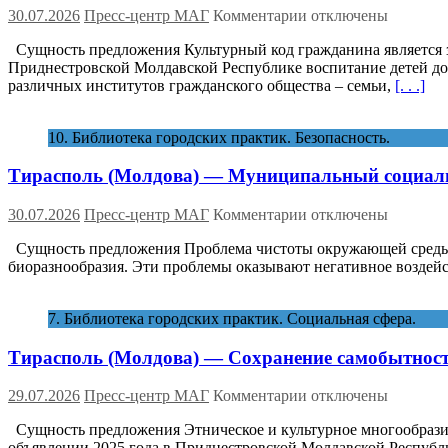
к
30.07.2026
Пресс-центр МАГ
Комментарии
отключены
записи
Сущность предложения Культурный код гражданина является з
Тирасполь
Приднестровской Молдавской Республике воспитание детей до
(Молдова)
различных институтов гражданского общества – семьи,
[. . .]
—
Муниципальный
проект
10. Библиотека городских практик. Безопасность.
«Опыт
сетевого
Тирасполь (Молдова) — Муниципальный социальн
взаимодействия
в
формировании
к
30.07.2026
Пресс-центр МАГ
Комментарии
отключены
культурного
записи
кода
Сущность предложения Проблема чистоты окружающей среды вк
Тирасполь
дошкольника
биоразнообразия. Эти проблемы оказывают негативное воздейс
(Молдова)
через
—
реализацию
Муниципальный
7. Библиотека городских практик. Социальная сфера.
проекта
социально-
«Маленький
экологический
Тирасполь (Молдова) — Сохранение самобытност
гражданин»
образовательный
проект
«Город
к
29.07.2026
Пресс-центр МАГ
Комментарии
отключены
моей
записи
мечты
Сущность предложения Этническое и культурное многообразие
Тирасполь
–
объявлении 2025 года в Приднестровской Молдавской Респуб