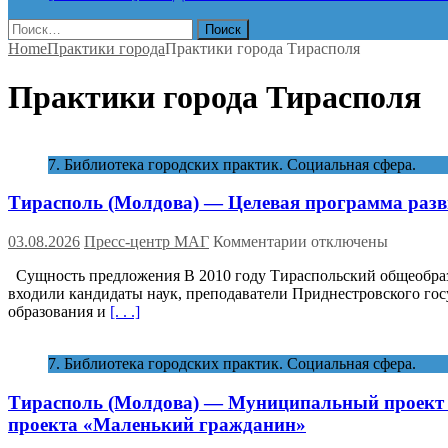
Найти:
Home
Практики города
Практики города Тирасполя
Практики города Тирасполя
7. Библиотека городских практик. Социальная сфера.
Тирасполь (Молдова) — Целевая программа разв
к
03.08.2026
Пресс-центр МАГ
Комментарии
отключены
записи
Сущность предложения В 2010 году Тираспольский общеобраз
Тирасполь
входили кандидаты наук, преподаватели Приднестровского гос
(Молдова)
образования и
[. . .]
—
Целевая
программа
7. Библиотека городских практик. Социальная сфера.
развития
кадрового
Тирасполь (Молдова) — Муниципальный проект «
потенциала
«Педагогические
проекта «Маленький гражданин»
кадры»