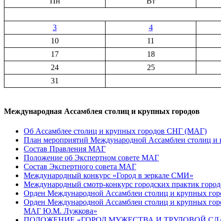
шаги
Пн
Вт
в
мир
профессий
3
4
юных
10
11
тираспольчан»
17
18
24
25
31
Международная Ассамблея столиц и крупных городов
Об Ассамблее столиц и крупных городов СНГ (МАГ)
План мероприятий Международной Ассамблеи столиц и к
Состав Правления МАГ
Положение об Экспертном совете МАГ
Состав Экспертного совета МАГ
Международный конкурс «Город в зеркале СМИ»
Международный смотр-конкурс городских практик город
Орден Международной Ассамблеи столиц и крупных город
Орден Международной Ассамблеи столиц и крупных город
МАГ Ю.М. Лужкова»
ПОЛОЖЕНИЕ «ГОРОД МУЖЕСТВА И ТРУДОВОЙ СЛАВ