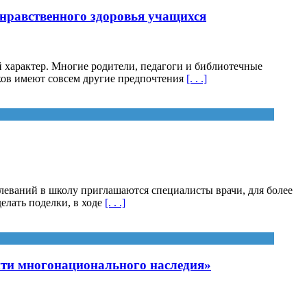
нравственного здоровья учащихся
 характер. Многие родители, педагоги и библиотечные
ков имеют совсем другие предпочтения
[. . .]
еваний в школу приглашаются специалисты врачи, для более
елать поделки, в ходе
[. . .]
ити многонационального наследия»