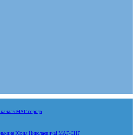
-канала
МАГ-города
нькина Юрия Николаевича!
МАГ-СНГ