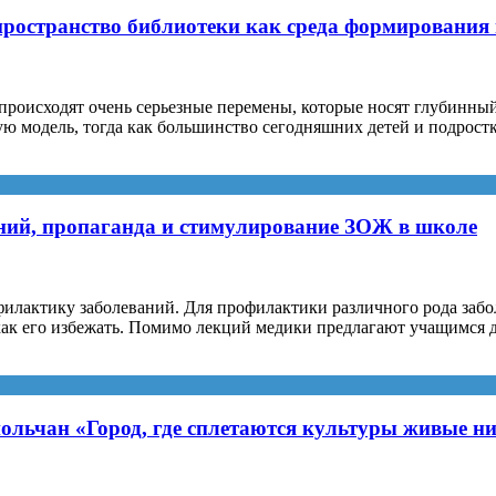
ространство библиотеки как среда формирования 
роисходят очень серьезные перемены, которые носят глубинный
ю модель, тогда как большинство сегодняшних детей и подрост
ний, пропаганда и стимулирование ЗОЖ в школе
лактику заболеваний. Для профилактики различного рода забол
как его избежать. Помимо лекций медики предлагают учащимся д
ольчан «Город, где сплетаются культуры живые н