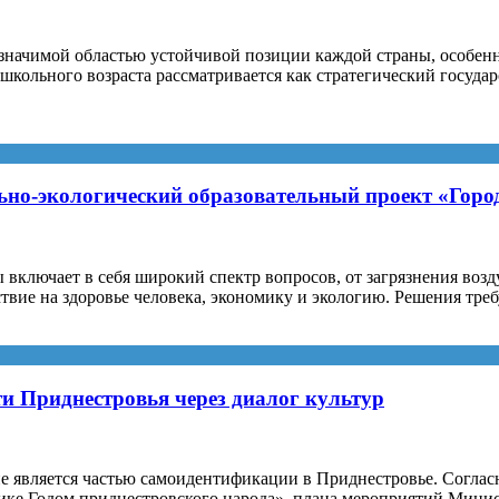
начимой областью устойчивой позиции каждой страны, особенно
школьного возраста рассматривается как стратегический госуд
о-экологический образовательный проект «Город
лючает в себя широкий спектр вопросов, от загрязнения возду
твие на здоровье человека, экономику и экологию. Решения тре
и Приднестровья через диалог культур
 является частью самоидентификации в Приднестровье. Согласн
лике Годом приднестровского народа», плана мероприятий Мин