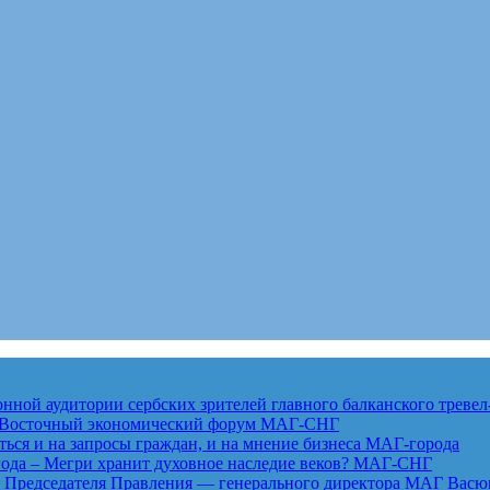
ной аудитории сербских зрителей главного балканского тревел
ет Восточный экономический форум
МАГ-СНГ
ься и на запросы граждан, и на мнение бизнеса
МАГ-города
года – Мегри хранит духовное наследие веков?
МАГ-СНГ
едседателя Правления — генерального директора МАГ Васю