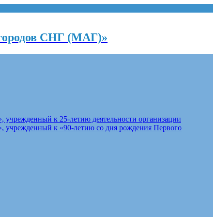
городов СНГ (МАГ)»
, учрежденный к 25-летию деятельности организации
, учрежденный к «90-летию со дня рождения Первого