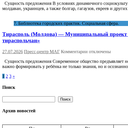
школе
Сущность предложения В условиях динамичного социокультурн
Тирасполь
молдаван, украинцев, а также болгар, гагаузов, евреев и дру
(Молдова)
—
Проект
7. Библиотека городских практик. Социальная сфера.
для
юных
Тирасполь (Молдова) — Муниципальный проект «
тираспольчан
«Город,
тираспольчан»
где
сплетаются
к
27.07.2026
Пресс-центр МАГ
Комментарии
отключены
культуры
записи
живые
Сущность предложения Современное общество предъявляет но
Тирасполь
нити
важно формировать у ребёнка не только знания, но и осознанн
(Молдова)
многонациональног
—
наследия»
Пагинация
1
2
3
»
Муниципальный
проект
записей
«Познаем
Поиск
прошлое,
выбираем
Поиск
Поиск
сегодня,
создаем
Архив новостей
будущее
–
первые