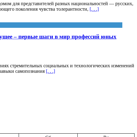
домом для представителей разных национальностей — русских,
тающего поколения чувства толерантности,
[. . .]
ущее – первые шаги в мир профессий юных
виях стремительных социальных и технологических изменений
, навыки самопознания
[. . .]