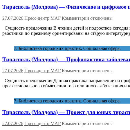
творчества,
Тирасполь (Молдова) — Физическое и цифровое п
в
том
числе
к
27.07.2026
Пресс-центр МАГ
Комментарии
отключены
детского
записи
и
Сущность предложения В чтении детей и подростков сегодня п
Тирасполь
людей
работники по-прежнему ориентированы на старую литературну
(Молдова)
с
—
ограниченными
Физическое
7. Библиотека городских практик. Социальная сфера.
возможностями
и
цифровое
Тирасполь (Молдова) — Профилактика заболева
пространство
библиотеки
как
к
27.07.2026
Пресс-центр МАГ
Комментарии
отключены
среда
записи
формирования
Сущность предложения Данная практика направление на профи
Тирасполь
нравственного
профессионального объяснения того или иного заболевания и 
(Молдова)
здоровья
—
учащихся
Профилактика
7. Библиотека городских практик. Социальная сфера.
заболеваний,
пропаганда
Тирасполь (Молдова) — Проект для юных тирасп
и
стимулирование
ЗОЖ
к
27.07.2026
Пресс-центр МАГ
Комментарии
отключены
в
записи