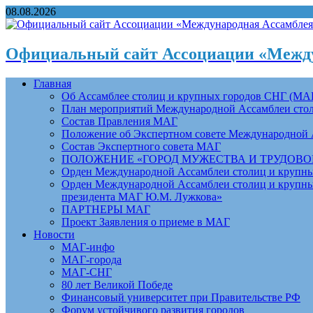
08.08.2026
Официальный сайт Ассоциации «Между
Главная
Об Ассамблее столиц и крупных городов СНГ (МА
План мероприятий Международной Ассамблеи столи
Состав Правления МАГ
Положение об Экспертном совете Международной 
Состав Экспертного совета МАГ
ПОЛОЖЕНИЕ «ГОРОД МУЖЕСТВА И ТРУДОВОЙ 
Орден Международной Ассамблеи столиц и крупных
Орден Международной Ассамблеи столиц и крупных
президента МАГ Ю.М. Лужкова»
ПАРТНЕРЫ МАГ
Проект Заявления о приеме в МАГ
Новости
МАГ-инфо
МАГ-города
МАГ-СНГ
80 лет Великой Победе
Финансовый университет при Правительстве РФ
Форум устойчивого развития городов