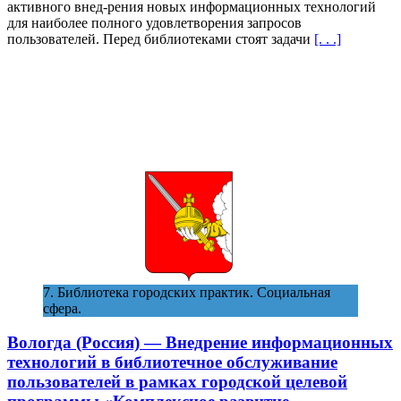
активного внед-рения новых информационных технологий
технологий
для наиболее полного удовлетворения запросов
сбора,
пользователей. Перед библиотеками стоят задачи
[. . .]
передачи
и
предоставления
информации
населению:
компьютеризац
библиотек-
филиалов,
создание
единой
муниципальной
информационно
библиотечной
сети
—
39
7. Библиотека городских практик. Социальная
сфера.
Вологда (Россия) — Внедрение информационных
технологий в библиотечное обслуживание
пользователей в рамках городской целевой