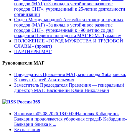
городов (МАГ) «За вклад в устойчивое развитие
городов СНГ», учрежденный к 25-летию деятельности
организации
Орден Международной Ассамблеи столиц и крупных
городов (МАГ) «За вклад в устойчивое развитие
городов СНГ», учрежденный к «90-летию со дня
рождения Первого президента МАГ Ю.М. Лужкова»
ПОЛОЖЕНИЕ «ГОРОД МУЖЕСТВА И ТРУДОВОЙ
СЛАВЫ» (проект)
ПАРТНЕРЫ МАГ
Руководители МАГ
Председатель Правления МАГ, мэр города Хабаровска:
Кравчук Сергей Анатольевич
Заместитель Председателя Правления — генеральный
директор МАГ: Васюнькин Юрий Николаевич
Россия 365
Экономика05.08.2026 18:00:00На полях Кабардино-
Балкарии продолжается уборочная страдаВ Кабардино-
Балкарии близка к ...
Без названия