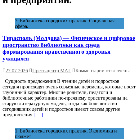
7. Библиотека городских практик. Социальная
сфера.
Тирасполь (Молдова) — Физическое и цифровое
пространство библиотеки как среда
формирования нравственного здоровья
учащихся
к
27.07.2026
Пресс-центр МАГ
Комментарии
отключены
записи
Сущность предложения В чтении детей и подростков
Тирасполь
сегодня происходят очень серьезные перемены, которые носят
(Молдова)
глубинный характер. Многие родители, педагоги и
—
библиотечные работники по-прежнему ориентированы на
Физическое
старую литературную модель, тогда как большинство
и
сегодняшних детей и подростков имеют совсем другие
цифровое
предпочтения
[. . .]
пространство
библиотеки
как
1. Библиотека городских практик. Экономика и
среда
бюджет
формирования