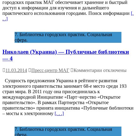
пожилых
городских практик МАГ обеспечивает хранение и быстрый
людей,
доступ к информации для изучения и дальнейшего
профилактику
практического использования городами. Поиск информации
[.
проявлений
. .]
стресса,
умственную
7. Библиотека городских практик. Социальная
активность,
сфера.
замедляющую
процесс
Николаев (Украина) — Публичные библиотеки
старения.
— 4
к
11.03.2014
Пресс-центр МАГ
Комментарии
отключены
записи
Сущность предложения Украина в рейтинге развития
Николаев (Укра
электронного правительства занимает 68-е место среди 193
—
стран мира. В 2011 году она присоединилась к
Публичные
международной Инициативе «Парт¬нерство «Открытое
библиотеки
правительство». В рамках Партнерства «Открытое
—
правительство» принята инициатива «Публичные библиотеки
4
– мосты к электронному
[. . .]
7. Библиотека городских практик. Социальная
сфера.