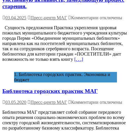
старения.
к
03.04.2025
Пресс-центр МАГ
Комментарии
отключены
записи
Сущность предложения Практика укрепления здоровья
Пермь (Россия)
пожилых муниципального бюджетного учреждения культуры
—
города Перми «Объединение муниципальных библиотек»
«Город
направлена как на посетителей муниципальных библиотек,
для
так и на сотрудников серебряного возраста. Посещение
нашей
библиотеки для категории граждан «ПОСЕТИТЕЛИ» дает
жизни».
возможность не только взять книгу
[. . .]
Клубные
формирования
в
1. Библиотека городских практик. Экономика и
муниципальны
бюджет
библиотеках
города
Библиотека городских практик МАГ
Перми,
направленные
на
к
03.05.2020
Пресс-центр МАГ
Комментарии
отключены
адаптацию
записи
к
Библиотека МАГ представляет собой собрание передового
Библиотека
новой
опыта решения социально-экономических проблем по всему
городских
социальной
спектру городской жизнедеятельности, систематизированное
практик
роли
по разработанному базовому классификатору. Библиотека
МАГ