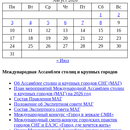
Август 2026
Пн
Вт
Ср
Чт
Пт
Сб
Вс
1
2
3
4
5
6
7
8
9
10
11
12
13
14
15
16
17
18
19
20
21
22
23
24
25
26
27
28
29
30
31
« Июл
Международная Ассамблея столиц и крупных городов
Об Ассамблее столиц и крупных городов СНГ (МАГ)
План мероприятий Международной Ассамблеи столиц
и крупных городов (МАГ) на 2026 год
Состав Правления МАГ
Положение об Экспертном совете МАГ
Состав Экспертного совета МАГ
Международный конкурс «Город в зеркале СМИ»
Международный смотр-конкурс городских практик
городов СНГ и ЕАЭС «Город, где хочется жить»