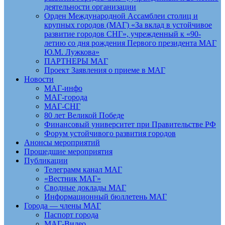
деятельности организации
Орден Международной Ассамблеи столиц и
крупных городов (МАГ) «За вклад в устойчивое
развитие городов СНГ», учрежденный к «90-
летию со дня рождения Первого президента МАГ
Ю.М. Лужкова»
ПАРТНЕРЫ МАГ
Проект Заявления о приеме в МАГ
Новости
МАГ-инфо
МАГ-города
МАГ-СНГ
80 лет Великой Победе
Финансовый университет при Правительстве РФ
Форум устойчивого развития городов
Анонсы мероприятий
Прошедшие мероприятия
Публикации
Телеграмм канал МАГ
«Вестник МАГ»
Сводные доклады МАГ
Информационный бюллетень МАГ
Города — члены МАГ
Паспорт города
МАГ-Видео