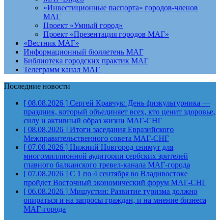
«Инвестиционные паспорта» городов-членов
МАГ
Проект «Умный город»
Проект «Презентация городов МАГ»
«Вестник МАГ»
Информационный бюллетень МАГ
Библиотека городских практик МАГ
Телеграмм канал МАГ
Последние новости
[ 08.08.2026 ]
Сергей Кравчук: День физкультурника —
праздник, который объединяет всех, кто ценит здоровье,
силу и активный образ жизни
МАГ-СНГ
[ 08.08.2026 ]
Итоги заседания Евразийского
Межправительственного совета
МАГ-СНГ
[ 07.08.2026 ]
Нижний Новгород снимут для
многомиллионной аудитории сербских зрителей
главного балканского тревел-канала
МАГ-города
[ 07.08.2026 ]
С 1 по 4 сентября во Владивостоке
пройдет Восточный экономический форум
МАГ-СНГ
[ 06.08.2026 ]
Мишустин: Развитие туризма должно
опираться и на запросы граждан, и на мнение бизнеса
МАГ-города