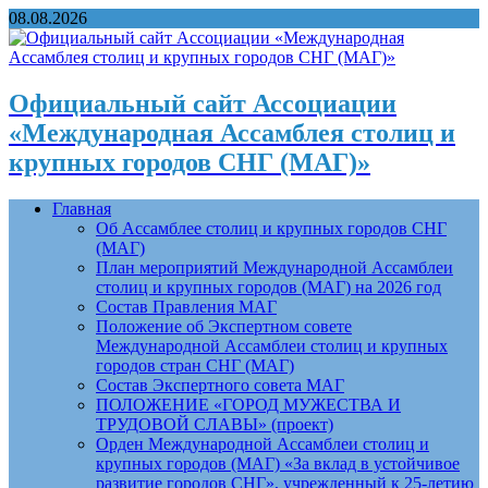
08.08.2026
Официальный сайт Ассоциации
«Международная Ассамблея столиц и
крупных городов СНГ (МАГ)»
Главная
Об Ассамблее столиц и крупных городов СНГ
(МАГ)
План мероприятий Международной Ассамблеи
столиц и крупных городов (МАГ) на 2026 год
Состав Правления МАГ
Положение об Экспертном совете
Международной Ассамблеи столиц и крупных
городов стран СНГ (МАГ)
Состав Экспертного совета МАГ
ПОЛОЖЕНИЕ «ГОРОД МУЖЕСТВА И
ТРУДОВОЙ СЛАВЫ» (проект)
Орден Международной Ассамблеи столиц и
крупных городов (МАГ) «За вклад в устойчивое
развитие городов СНГ», учрежденный к 25-летию