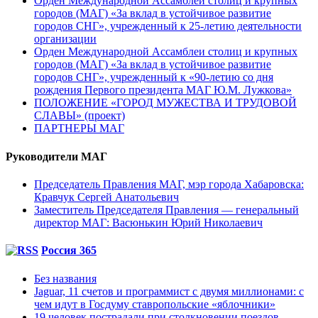
Орден Международной Ассамблеи столиц и крупных
городов (МАГ) «За вклад в устойчивое развитие
городов СНГ», учрежденный к 25-летию деятельности
организации
Орден Международной Ассамблеи столиц и крупных
городов (МАГ) «За вклад в устойчивое развитие
городов СНГ», учрежденный к «90-летию со дня
рождения Первого президента МАГ Ю.М. Лужкова»
ПОЛОЖЕНИЕ «ГОРОД МУЖЕСТВА И ТРУДОВОЙ
СЛАВЫ» (проект)
ПАРТНЕРЫ МАГ
Руководители МАГ
Председатель Правления МАГ, мэр города Хабаровска:
Кравчук Сергей Анатольевич
Заместитель Председателя Правления — генеральный
директор МАГ: Васюнькин Юрий Николаевич
Россия 365
Без названия
Jaguar, 11 счетов и программист с двумя миллионами: с
чем идут в Госдуму ставропольские «яблочники»
19 человек пострадали при столкновении поездов