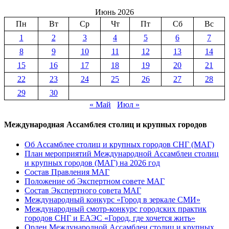
Июнь 2026
Пн
Вт
Ср
Чт
Пт
Сб
Вс
1
2
3
4
5
6
7
8
9
10
11
12
13
14
15
16
17
18
19
20
21
22
23
24
25
26
27
28
29
30
« Май
Июл »
Международная Ассамблея столиц и крупных городов
Об Ассамблее столиц и крупных городов СНГ (МАГ)
План мероприятий Международной Ассамблеи столиц
и крупных городов (МАГ) на 2026 год
Состав Правления МАГ
Положение об Экспертном совете МАГ
Состав Экспертного совета МАГ
Международный конкурс «Город в зеркале СМИ»
Международный смотр-конкурс городских практик
городов СНГ и ЕАЭС «Город, где хочется жить»
Орден Международной Ассамблеи столиц и крупных