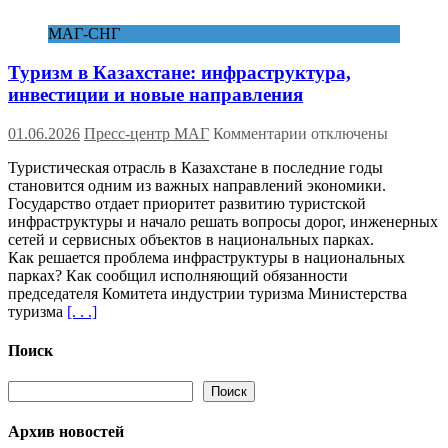
организации
досуга
МАГ-СНГ
и
занятости
Туризм в Казахстане: инфраструктура,
несовершеннолетни
инвестиции и новые направления
к
01.06.2026
Пресс-центр МАГ
Комментарии
отключены
записи
Туристическая отрасль в Казахстане в последние годы
Туризм
становится одним из важных направлений экономики.
в
Государство отдает приоритет развитию туристской
Казахстане:
инфраструктуры и начало решать вопросы дорог, инженерных
инфраструктура,
сетей и сервисных объектов в национальных парках.
инвестиции
Как решается проблема инфраструктуры в национальных
и
парках? Как сообщил исполняющий обязанности
новые
председателя Комитета индустрии туризма Министерства
направления
туризма
[. . .]
Поиск
Поиск
Поиск
Архив новостей