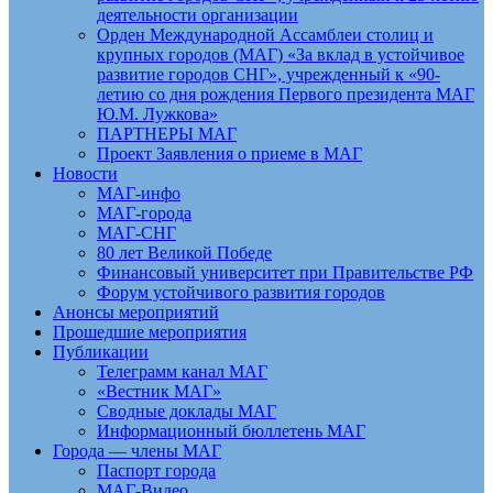
деятельности организации
Орден Международной Ассамблеи столиц и
крупных городов (МАГ) «За вклад в устойчивое
развитие городов СНГ», учрежденный к «90-
летию со дня рождения Первого президента МАГ
Ю.М. Лужкова»
ПАРТНЕРЫ МАГ
Проект Заявления о приеме в МАГ
Новости
МАГ-инфо
МАГ-города
МАГ-СНГ
80 лет Великой Победе
Финансовый университет при Правительстве РФ
Форум устойчивого развития городов
Анонсы мероприятий
Прошедшие мероприятия
Публикации
Телеграмм канал МАГ
«Вестник МАГ»
Сводные доклады МАГ
Информационный бюллетень МАГ
Города — члены МАГ
Паспорт города
МАГ-Видео