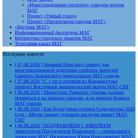
«Инвестиционные паспорта» городов-членов
МАГ
Проект «Умный город»
Проект «Презентация городов МАГ»
«Вестник МАГ»
Информационный бюллетень МАГ
Библиотека городских практик МАГ
Телеграмм канал МАГ
Последние новости
[ 07.08.2026 ]
Нижний Новгород снимут для
многомиллионной аудитории сербских зрителей
главного балканского тревел-канала
МАГ-города
[ 07.08.2026 ]
С 1 по 4 сентября во Владивостоке
пройдет Восточный экономический форум
МАГ-СНГ
[ 06.08.2026 ]
Мишустин: Развитие туризма должно
опираться и на запросы граждан, и на мнение бизнеса
МАГ-города
[ 06.08.2026 ]
Как Культурная столица Содружества 2026
года – Мегри хранит духовное наследие веков?
МАГ-
СНГ
[ 06.08.2026 ]
ПОЗДРАВЛЯЕМ С ЮБИЛЕЕМ
Заместителя Председателя Правления — генерального
директора МАГ Васюнькина Юрия Николаевича!
МАГ-