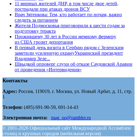
11 мирных жителей ДНР, в том числе двое детей,
пострадали при атаках дронов ВСУ
Врач Зятенкова: Тем, кто работает по ночам, важно
следить за питанием
Жителя Подмосковья приговорили к шести годам за
подготовку теракта
Прожившему 30 лет в России мемному фермеру
из США грозит депортация
В первый день визита в Сербию рядом с Зеленским
заметили усиленную охрануУкраинский президент
Владимир Зеле...
Швыдкой опроверг слухи об отказе Саудовской Аравии
от проведения «Интервидения»
Контакты
Адрес:
Россия, 119019, г. Москва, ул. Новый Арбат, д. 11, стр.
1
Телефон:
(495) 691-90-59, 691-14-43
Электронная почта:
mag_oo@rambler.ru
© 2001-2026 Официальный сайт Международной Ассамблеи
столиц и крупных городов (мобильная версия)