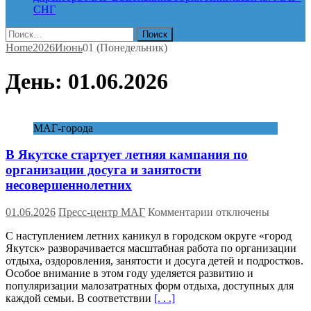
СНГ
Найти:
Home
2026
Июнь
01 (Понедельник)
День:
01.06.2026
МАГ-города
В Якутске стартует летняя кампания по
организации досуга и занятости
несовершеннолетних
к
01.06.2026
Пресс-центр МАГ
Комментарии
отключены
записи
С наступлением летних каникул в городском округе «город
В
Якутск» разворачивается масштабная работа по организации
Якутске
отдыха, оздоровления, занятости и досуга детей и подростков.
стартует
Особое внимание в этом году уделяется развитию и
летняя
популяризации малозатратных форм отдыха, доступных для
кампания
каждой семьи. В соответствии
[. . .]
по