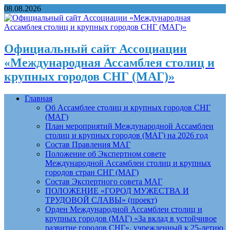
08.08.2026
Официальный сайт Ассоциации
«Международная Ассамблея столиц и
крупных городов СНГ (МАГ)»
Главная
Об Ассамблее столиц и крупных городов СНГ
(МАГ)
План мероприятий Международной Ассамблеи
столиц и крупных городов (МАГ) на 2026 год
Состав Правления МАГ
Положение об Экспертном совете
Международной Ассамблеи столиц и крупных
городов стран СНГ (МАГ)
Состав Экспертного совета МАГ
ПОЛОЖЕНИЕ «ГОРОД МУЖЕСТВА И
ТРУДОВОЙ СЛАВЫ» (проект)
Орден Международной Ассамблеи столиц и
крупных городов (МАГ) «За вклад в устойчивое
развитие городов СНГ», учрежденный к 25-летию