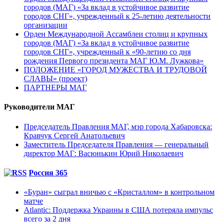
городов (МАГ) «За вклад в устойчивое развитие
городов СНГ», учрежденный к 25-летию деятельности
организации
Орден Международной Ассамблеи столиц и крупных
городов (МАГ) «За вклад в устойчивое развитие
городов СНГ», учрежденный к «90-летию со дня
рождения Первого президента МАГ Ю.М. Лужкова»
ПОЛОЖЕНИЕ «ГОРОД МУЖЕСТВА И ТРУДОВОЙ
СЛАВЫ» (проект)
ПАРТНЕРЫ МАГ
Руководители МАГ
Председатель Правления МАГ, мэр города Хабаровска:
Кравчук Сергей Анатольевич
Заместитель Председателя Правления — генеральный
директор МАГ: Васюнькин Юрий Николаевич
Россия 365
«Буран» сыграл вничью с «Кристаллом» в контрольном
матче
Atlantic: Поддержка Украины в США потеряла импульс
всего за 2 дня