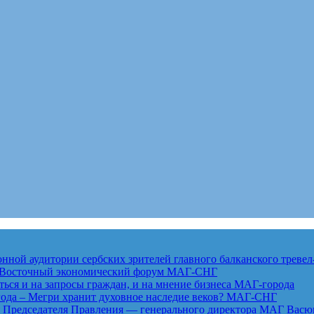
ной аудитории сербских зрителей главного балканского тревел
ет Восточный экономический форум
МАГ-СНГ
ься и на запросы граждан, и на мнение бизнеса
МАГ-города
года – Мегри хранит духовное наследие веков?
МАГ-СНГ
едседателя Правления — генерального директора МАГ Васю