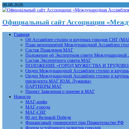
08.08.2026
Официальный сайт Ассоциации «Между
Главная
Об Ассамблее столиц и крупных городов СНГ (МА
План мероприятий Международной Ассамблеи столи
Состав Правления МАГ
Положение об Экспертном совете Международной 
Состав Экспертного совета МАГ
ПОЛОЖЕНИЕ «ГОРОД МУЖЕСТВА И ТРУДОВОЙ 
Орден Международной Ассамблеи столиц и крупных
Орден Международной Ассамблеи столиц и крупных
президента МАГ Ю.М. Лужкова»
ПАРТНЕРЫ МАГ
Проект Заявления о приеме в МАГ
Новости
МАГ-инфо
МАГ-города
МАГ-СНГ
80 лет Великой Победе
Финансовый университет при Правительстве РФ
Форум устойчивого развития городов