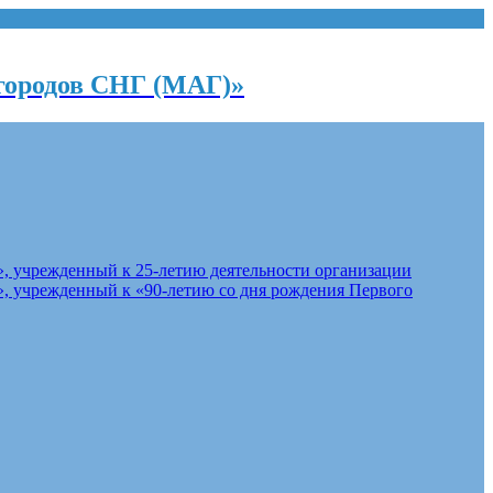
городов СНГ (МАГ)»
, учрежденный к 25-летию деятельности организации
, учрежденный к «90-летию со дня рождения Первого