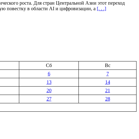
ческого роста. Для стран Центральной Азии этот переход
ую повестку в области AI и цифровизации, а
[. . .]
Сб
Вс
6
7
13
14
20
21
27
28