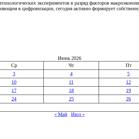
технологических экспериментов в разряд факторов макроэкономи
гоняющим в цифровизации, сегодня активно формирует собственн
Июнь 2026
Ср
Чт
Пт
3
4
5
10
11
12
17
18
19
24
25
26
« Май
Июл »