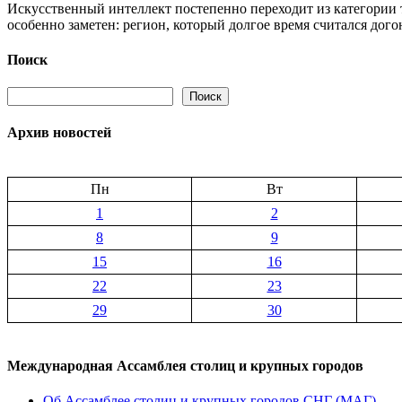
Искусственный интеллект постепенно переходит из категории 
Не
особенно заметен: регион, который долгое время считался до
только
золото
и
Поиск
ресурсы:
как
Поиск
Поиск
ИИ
меняет
Архив новостей
экономики
стран
Центральной
Азии
Пн
Вт
1
2
8
9
15
16
22
23
29
30
Международная Ассамблея столиц и крупных городов
Об Ассамблее столиц и крупных городов СНГ (МАГ)