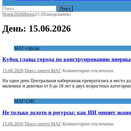
Найти:
Home
2026
Июнь
15 (Понедельник)
День:
15.06.2026
МАГ-города
Кубок главы города по конструированию впервы
к
15.06.2026
Пресс-центр МАГ
Комментарии
отключены
записи
На один день Центральная набережная превратилась в место дл
Кубок
мальчики и девочки от 6 до 18 лет в двух возрастных категори
главы
города
по
МАГ-СНГ
конструированию
впервые
Не только золото и ресурсы: как ИИ меняет эко
прошёл
в
Красноярске
к
15.06.2026
Пресс-центр МАГ
Комментарии
отключены
записи