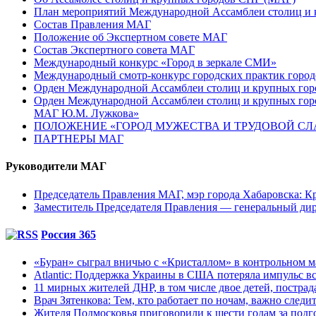
План мероприятий Международной Ассамблеи столиц и к
Состав Правления МАГ
Положение об Экспертном совете МАГ
Состав Экспертного совета МАГ
Международный конкурс «Город в зеркале СМИ»
Международный смотр-конкурс городских практик город
Орден Международной Ассамблеи столиц и крупных город
Орден Международной Ассамблеи столиц и крупных город
МАГ Ю.М. Лужкова»
ПОЛОЖЕНИЕ «ГОРОД МУЖЕСТВА И ТРУДОВОЙ СЛАВ
ПАРТНЕРЫ МАГ
Руководители МАГ
Председатель Правления МАГ, мэр города Хабаровска: К
Заместитель Председателя Правления — генеральный д
Россия 365
«Буран» сыграл вничью с «Кристаллом» в контрольном м
Atlantic: Поддержка Украины в США потеряла импульс все
11 мирных жителей ДНР, в том числе двое детей, постра
Врач Зятенкова: Тем, кто работает по ночам, важно следи
Жителя Подмосковья приговорили к шести годам за подго