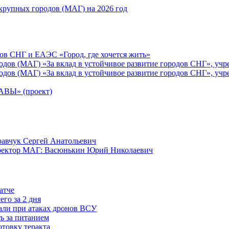
рупных городов (МАГ) на 2026 год
ов СНГ и ЕАЭС «Город, где хочется жить»
ов (МАГ) «За вклад в устойчивое развитие городов СНГ», учр
ов (МАГ) «За вклад в устойчивое развитие городов СНГ», учр
Ы» (проект)
равчук Сергей Анатольевич
иректор МАГ: Васюнькин Юрий Николаевич
атче
го за 2 дня
дали при атаках дронов ВСУ
ть за питанием
товку теракта