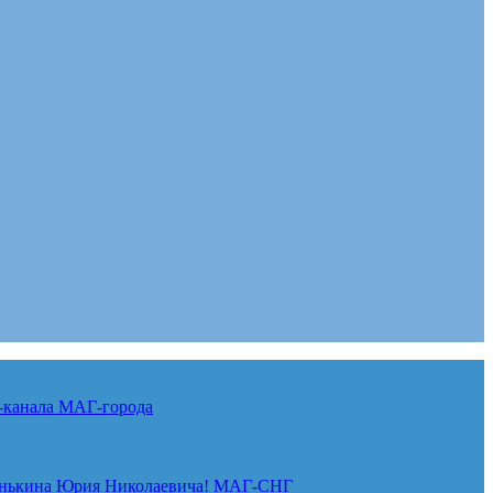
-канала
МАГ-города
нькина Юрия Николаевича!
МАГ-СНГ