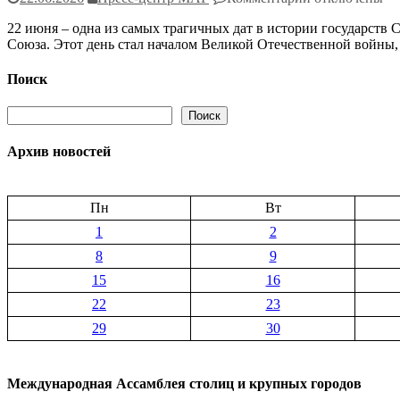
традиции
записи
22 июня – одна из самых трагичных дат в истории государств 
Память
Союза. Этот день стал началом Великой Отечественной войны
жертв
войны:
в
Поиск
Минске
постпреды
Поиск
Поиск
государств
Содружества
Архив новостей
и
руководство
Исполнительн
комитета
Пн
Вт
СНГ
1
2
посетили
памятные
8
9
места
15
16
захоронений
погибших
22
23
в
29
30
годы
Великой
Отечественно
войны
Международная Ассамблея столиц и крупных городов