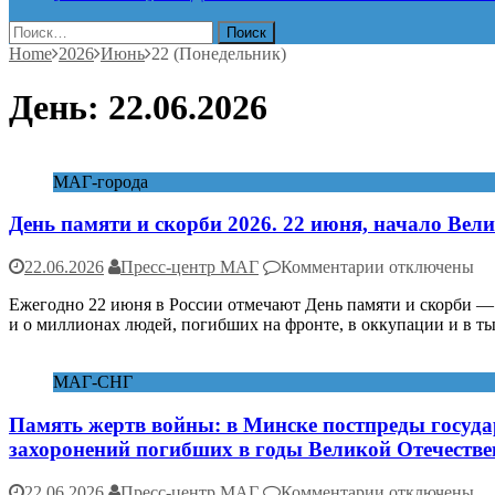
Найти:
Home
2026
Июнь
22 (Понедельник)
День:
22.06.2026
МАГ-города
День памяти и скорби 2026. 22 июня, начало Вел
к
22.06.2026
Пресс-центр МАГ
Комментарии
отключены
записи
Ежегодно 22 июня в России отмечают День памяти и скорби — 
День
и о миллионах людей, погибших на фронте, в оккупации и в т
памяти
и
скорби
МАГ-СНГ
2026.
22
Память жертв войны: в Минске постпреды госуда
июня,
начало
захоронений погибших в годы Великой Отечеств
Великой
Отечественно
к
22.06.2026
Пресс-центр МАГ
Комментарии
отключены