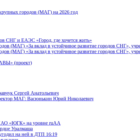
рупных городов (МАГ) на 2026 год
ов СНГ и ЕАЭС «Город, где хочется жить»
ов (МАГ) «За вклад в устойчивое развитие городов СНГ», учр
ов (МАГ) «За вклад в устойчивое развитие городов СНГ», учр
Ы» (проект)
равчук Сергей Анатольевич
иректор МАГ: Васюнькин Юрий Николаевич
 ПАО «ЮГК» на уровне ruAА
ердце Уралмаша
угодил на ней в ДТП 16:19
амыкание