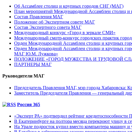
Об Ассамблее столиц и крупных городов СНГ (МАГ)
План мероприятий Международной Ассамблеи столиц и к
Состав Правления МАГ
Положение об Экспертном совете МАГ
Состав Экспертного совета МАГ
Международный конкурс «Город в зеркале СМИ»
Международный смотр-конкурс городских практик город
Орден Международной Ассамблеи столиц и крупных город
Орден Международной Ассамблеи столиц и крупных город
МАГ Ю.М. Лужкова»
ПОЛОЖЕНИЕ «ГОРОД МУЖЕСТВА И ТРУДОВОЙ СЛАВ
ПАРТНЕРЫ МАГ
Руководители МАГ
Председатель Правления МАГ, мэр города Хабаровска: К
Заместитель Председателя Правления — генеральный д
Россия 365
«Эксперт РА» подтвердил рейтинг кредитоспособности
В Екатеринбурге на полтора месяца перекроют улицу в с
На Урале подросток купил вместо компьютера машину и 
В Батайске в заброшенном здании произошло короткое з