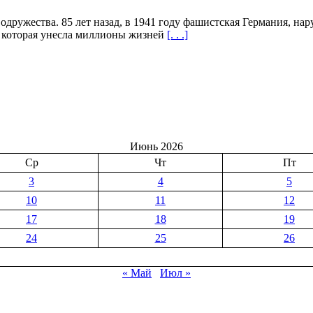
Содружества. 85 лет назад, в 1941 году фашистская Германия, н
, которая унесла миллионы жизней
[. . .]
Июнь 2026
ого
Ср
Чт
Пт
3
4
5
10
11
12
17
18
19
24
25
26
« Май
Июл »
й