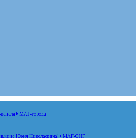
-канала
МАГ-города
нькина Юрия Николаевича!
МАГ-СНГ