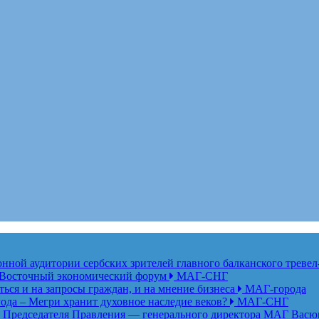
ной аудитории сербских зрителей главного балканского тревел
ет Восточный экономический форум
МАГ-СНГ
ься и на запросы граждан, и на мнение бизнеса
МАГ-города
года – Мегри хранит духовное наследие веков?
МАГ-СНГ
едседателя Правления — генерального директора МАГ Васю