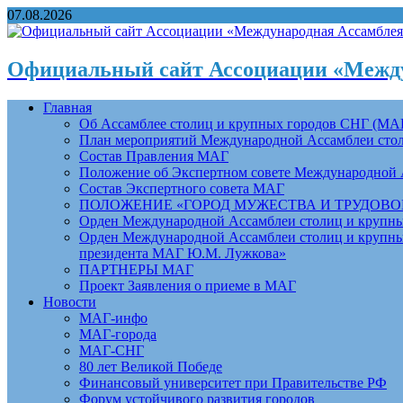
07.08.2026
Официальный сайт Ассоциации «Между
Главная
Об Ассамблее столиц и крупных городов СНГ (МА
План мероприятий Международной Ассамблеи столи
Состав Правления МАГ
Положение об Экспертном совете Международной 
Состав Экспертного совета МАГ
ПОЛОЖЕНИЕ «ГОРОД МУЖЕСТВА И ТРУДОВОЙ 
Орден Международной Ассамблеи столиц и крупных
Орден Международной Ассамблеи столиц и крупных
президента МАГ Ю.М. Лужкова»
ПАРТНЕРЫ МАГ
Проект Заявления о приеме в МАГ
Новости
МАГ-инфо
МАГ-города
МАГ-СНГ
80 лет Великой Победе
Финансовый университет при Правительстве РФ
Форум устойчивого развития городов