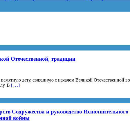
икой Отечественной, традиции
памятную дату, связанную с началом Великой Отечественной во
ылу. В
[. . .]
рств Содружества и руководство Исполнительного
енной войны
й,