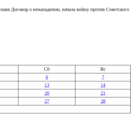
арушив Договор о ненападении, начала войну против Советского
Сб
Вс
6
7
13
14
20
21
27
28