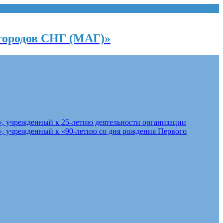
городов СНГ (МАГ)»
, учрежденный к 25-летию деятельности организации
, учрежденный к «90-летию со дня рождения Первого