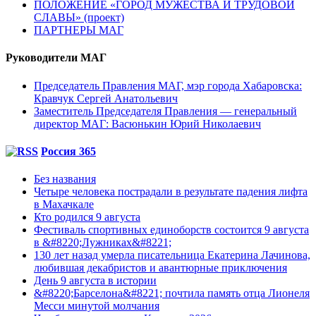
ПОЛОЖЕНИЕ «ГОРОД МУЖЕСТВА И ТРУДОВОЙ
СЛАВЫ» (проект)
ПАРТНЕРЫ МАГ
Руководители МАГ
Председатель Правления МАГ, мэр города Хабаровска:
Кравчук Сергей Анатольевич
Заместитель Председателя Правления — генеральный
директор МАГ: Васюнькин Юрий Николаевич
Россия 365
Без названия
Четыре человека пострадали в результате падения лифта
в Махачкале
Кто родился 9 августа
Фестиваль спортивных единоборств состоится 9 августа
в &#8220;Лужниках&#8221;
130 лет назад умерла писательница Екатерина Лачинова,
любившая декабристов и авантюрные приключения
День 9 августа в истории
&#8220;Барселона&#8221; почтила память отца Лионеля
Месси минутой молчания