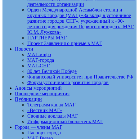
деятельности организации
Орден Международной Ассамблеи столиц и
крупных городов (МАГ) «За вклад в устойчивое
развитие городов СНГ», учрежденный к «90-
летию со дня рождения Первого президента МАГ
Ю.М. Лужкова»
ПАРТНЕРЫ МАГ
Проект Заявления о приеме в МАГ
Новости
МАГ-инфо
МАГ-города
МАГ-СНГ
80 лет Великой Победе
Финансовый университет при Правительстве РФ
Форум устойчивого развития городов
Анонсы мероприятий
Прошедшие мероприятия
Публикации
Телеграмм канал МАГ
«Вестник МАГ»
Сводные доклады МАГ
Информационный бюллетень МАГ
Города — члены МАГ
Паспорт города
МАГ-Видео