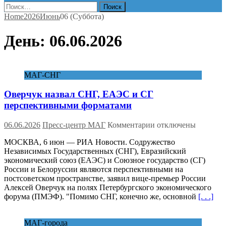
Найти:
Home
2026
Июнь
06 (Суббота)
День:
06.06.2026
МАГ-СНГ
Оверчук назвал СНГ, ЕАЭС и СГ
перспективными форматами
к
06.06.2026
Пресс-центр МАГ
Комментарии
отключены
записи
МОСКВА, 6 июн — РИА Новости. Содружество
Оверчук
Независимых Государственных (СНГ), Евразийский
назвал
экономический союз (ЕАЭС) и Союзное государство (СГ)
СНГ,
России и Белоруссии являются перспективными на
ЕАЭС
постсоветском пространстве, заявил вице-премьер России
и
Алексей Оверчук на полях Петербургского экономического
СГ
форума (ПМЭФ). "Помимо СНГ, конечно же, основной
[. . .]
перспективными
форматами
МАГ-города