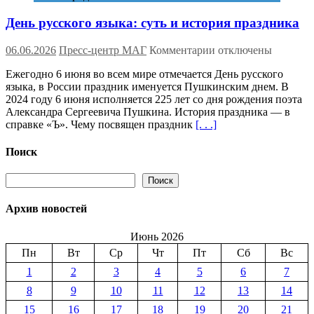
День русского языка: суть и история праздника
к
06.06.2026
Пресс-центр МАГ
Комментарии
отключены
записи
Ежегодно 6 июня во всем мире отмечается День русского
День
языка, в России праздник именуется Пушкинским днем. В
русского
2024 году 6 июня исполняется 225 лет со дня рождения поэта
языка:
Александра Сергеевича Пушкина. История праздника — в
суть
справке «Ъ». Чему посвящен праздник
[. . .]
и
история
праздника
Поиск
Поиск
Поиск
Архив новостей
Июнь 2026
Пн
Вт
Ср
Чт
Пт
Сб
Вс
1
2
3
4
5
6
7
8
9
10
11
12
13
14
15
16
17
18
19
20
21