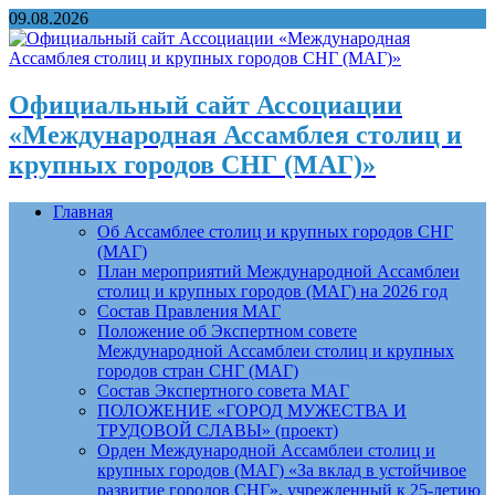
09.08.2026
Официальный сайт Ассоциации
«Международная Ассамблея столиц и
крупных городов СНГ (МАГ)»
Главная
Об Ассамблее столиц и крупных городов СНГ
(МАГ)
План мероприятий Международной Ассамблеи
столиц и крупных городов (МАГ) на 2026 год
Состав Правления МАГ
Положение об Экспертном совете
Международной Ассамблеи столиц и крупных
городов стран СНГ (МАГ)
Состав Экспертного совета МАГ
ПОЛОЖЕНИЕ «ГОРОД МУЖЕСТВА И
ТРУДОВОЙ СЛАВЫ» (проект)
Орден Международной Ассамблеи столиц и
крупных городов (МАГ) «За вклад в устойчивое
развитие городов СНГ», учрежденный к 25-летию