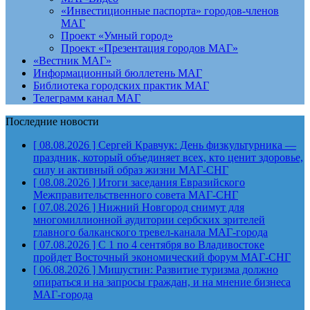
«Инвестиционные паспорта» городов-членов
МАГ
Проект «Умный город»
Проект «Презентация городов МАГ»
«Вестник МАГ»
Информационный бюллетень МАГ
Библиотека городских практик МАГ
Телеграмм канал МАГ
Последние новости
[ 08.08.2026 ]
Сергей Кравчук: День физкультурника —
праздник, который объединяет всех, кто ценит здоровье,
силу и активный образ жизни
МАГ-СНГ
[ 08.08.2026 ]
Итоги заседания Евразийского
Межправительственного совета
МАГ-СНГ
[ 07.08.2026 ]
Нижний Новгород снимут для
многомиллионной аудитории сербских зрителей
главного балканского тревел-канала
МАГ-города
[ 07.08.2026 ]
С 1 по 4 сентября во Владивостоке
пройдет Восточный экономический форум
МАГ-СНГ
[ 06.08.2026 ]
Мишустин: Развитие туризма должно
опираться и на запросы граждан, и на мнение бизнеса
МАГ-города