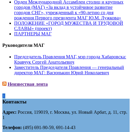
Орден Международной Ассамблеи столиц и крупных
городов (МАГ) «За вклад в устойчивое развитие
городов СНГ», учрежденный к «90-летию со дня
рождения Первого президента МАГ Ю.М. Лужкова»
ПОЛОЖЕНИЕ «ГОРОД МУЖЕСТВА И ТРУДОВОЙ
СЛАВЫ» (проект)
ПАРТНЕРЫ МАГ
Руководители МАГ
Председатель Правления МАГ, мэр города Хабаровска:
Кравчук Сергей Анатольевич
Заместитель Председателя Правления — генеральный
директор МАГ: Васюнькин Юрий Николаевич
Неизвестная лента
Контакты
Адрес:
Россия, 119019, г. Москва, ул. Новый Арбат, д. 11, стр.
1
Телефон:
(495) 691-90-59, 691-14-43