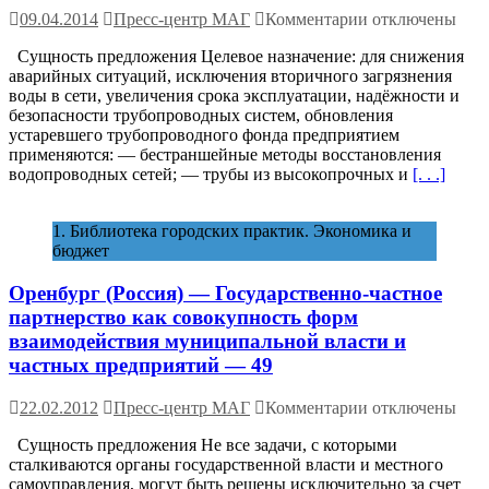
на-
к
09.04.2014
Пресс-центр МАГ
Комментарии
отключены
Дону
записи
и
Сущность предложения Целевое назначение: для снижения
Хабаровск
юго-
аварийных ситуаций, исключения вторичного загрязнения
(Россия)
запада
воды в сети, увеличения срока эксплуатации, надёжности и
—
Ростовской
безопасности трубопроводных систем, обновления
Организация
области
устаревшего трубопроводного фонда предприятием
прокладки
—
применяются: — бестраншейные методы восстановления
и
6
водопроводных сетей; — трубы из высокопрочных и
[. . .]
ремонта
водопровода
—
1. Библиотека городских практик. Экономика и
76
бюджет
Оренбург (Россия) — Государственно-частное
партнерство как совокупность форм
взаимодействия муниципальной власти и
частных предприятий — 49
к
22.02.2012
Пресс-центр МАГ
Комментарии
отключены
записи
Сущность предложения Не все задачи, с которыми
Оренбург (Росс
сталкиваются органы государственной власти и местного
—
самоуправления, могут быть решены исключительно за счет
Государственно