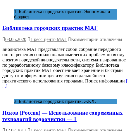
1. Библиотека городских практик. Экономика и
бюджет
Библиотека городских практик МАГ
к
03.05.2020
Пресс-центр МАГ
Комментарии
отключены
записи
Библиотека МАГ представляет собой собрание передового
Библиотека
опыта решения социально-экономических проблем по всему
городских
спектру городской жизнедеятельности, систематизированное
практик
по разработанному базовому классификатору. Библиотека
МАГ
городских практик МАГ обеспечивает хранение и быстрый
доступ к информации для изучения и дальнейшего
практического использования городами. Поиск информации
[.
. .]
3. Библиотека городских практик. ЖКХ.
Псков (Россия) — Использование современных
технологий водоочистки — 1
к
12.07.2017
Пресс-центр МАГ
Комментарии
отключены