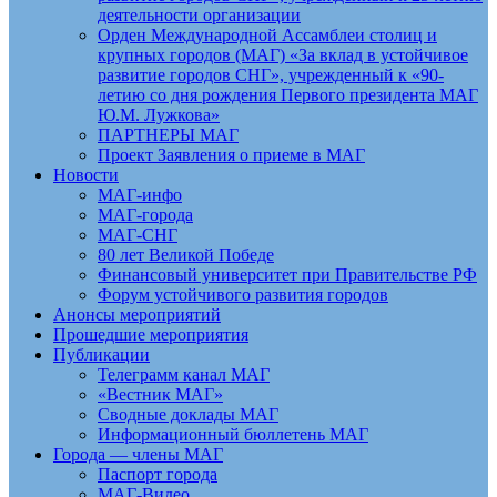
деятельности организации
Орден Международной Ассамблеи столиц и
крупных городов (МАГ) «За вклад в устойчивое
развитие городов СНГ», учрежденный к «90-
летию со дня рождения Первого президента МАГ
Ю.М. Лужкова»
ПАРТНЕРЫ МАГ
Проект Заявления о приеме в МАГ
Новости
МАГ-инфо
МАГ-города
МАГ-СНГ
80 лет Великой Победе
Финансовый университет при Правительстве РФ
Форум устойчивого развития городов
Анонсы мероприятий
Прошедшие мероприятия
Публикации
Телеграмм канал МАГ
«Вестник МАГ»
Сводные доклады МАГ
Информационный бюллетень МАГ
Города — члены МАГ
Паспорт города
МАГ-Видео