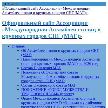
10.08.2026
Официальный сайт Ассоциации
«Международная Ассамблея столиц и
крупных городов СНГ (МАГ)»
Главная
Об Ассамблее столиц и крупных городов СНГ
(МАГ)
План мероприятий Международной Ассамблеи
столиц и крупных городов (МАГ) на 2026 год
Состав Правления МАГ
Положение об Экспертном совете
Международной Ассамблеи столиц и крупных
городов стран СНГ (МАГ)
Состав Экспертного совета МАГ
ПОЛОЖЕНИЕ «ГОРОД МУЖЕСТВА И
ТРУДОВОЙ СЛАВЫ» (проект)
Орден Международной Ассамблеи столиц и
крупных городов (МАГ) «За вклад в устойчивое
развитие городов СНГ», учрежденный к 25-летию