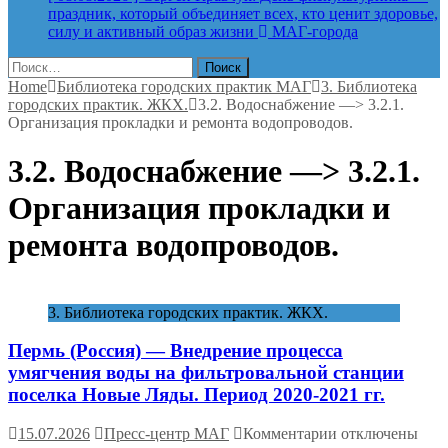
праздник, который объединяет всех, кто ценит здоровье,
силу и активный образ жизни
МАГ-города
Найти:
Home
Библиотека городских практик МАГ
3. Библиотека
городских практик. ЖКХ.
3.2. Водоснабжение —> 3.2.1.
Организация прокладки и ремонта водопроводов.
3.2. Водоснабжение —> 3.2.1.
Организация прокладки и
ремонта водопроводов.
3. Библиотека городских практик. ЖКХ.
Пермь (Россия) — Внедрение процесса
умягчения воды на фильтровальной станции
поселка Новые Ляды. Период 2020-2021 гг.
к
15.07.2026
Пресс-центр МАГ
Комментарии
отключены