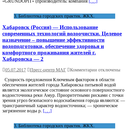
«GRUNDOPIT» (производитель: компания
[. . .]
водопровода»
—
39
3. Библиотека городских практик. ЖКХ.
Хабаровск (Россия) — Использование
современных технологий водоочистки. Целевое
назначение – повышение эффективности
водоподготовки, обеспечение здоровья и
комфортного проживания жителей г.
Хабаровска — 2
к
05.07.2017
Пресс-центр МАГ
Комментарии
отключены
записи
Сущность предложения Ключевым фактором в области
Хабаровск
обеспечения жителей города Хабаровска питьевой водой
(Россия)
является экологическое состояние основного поверхностного
—
водоисточника реки Амур. Приоритетными рисками с точки
Использование
зрения угроз безопасного водоснабжения города являются: —
современных
трансграничный характер водоисточника; — хроническое
технологий
загрязнение воды р.
[. . .]
водоочистки.
Целевое
назначение
3. Библиотека городских практик. ЖКХ.
–