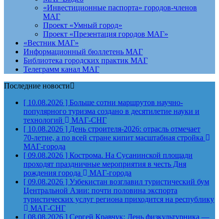
«Инвестиционные паспорта» городов-членов
МАГ
Проект «Умный город»
Проект «Презентация городов МАГ»
«Вестник МАГ»
Информационный бюллетень МАГ
Библиотека городских практик МАГ
Телеграмм канал МАГ
Последние новости
[ 10.08.2026 ]
Больше сотни маршрутов научно-
популярного туризма создано в десятилетие науки и
технологий
МАГ-СНГ
[ 10.08.2026 ]
День строителя‑2026: отрасль отмечает
70‑летие, а по всей стране кипит масштабная стройка
МАГ-города
[ 09.08.2026 ]
Кострома. На Сусанинской площади
проходят праздничные мероприятия в честь Дня
рождения города
МАГ-города
[ 09.08.2026 ]
Узбекистан возглавил туристический бум
Центральной Азии: почти половина экспорта
туристических услуг региона приходится на республику
МАГ-СНГ
[ 08.08.2026 ]
Сергей Кравчук: День физкультурника —