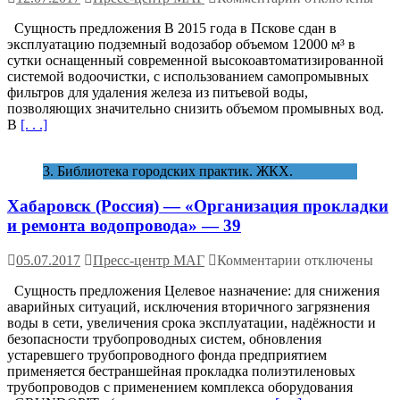
записи
Сущность предложения В 2015 года в Пскове сдан в
Псков (Россия)
эксплуатацию подземный водозабор объемом 12000 м³ в
—
сутки оснащенный современной высокоавтоматизированной
Использование
системой водоочистки, с использованием самопромывных
современных
фильтров для удаления железа из питьевой воды,
технологий
позволяющих значительно снизить объемом промывных вод.
водоочистки
В
[. . .]
—
1
3. Библиотека городских практик. ЖКХ.
Хабаровск (Россия) — «Организация прокладки
и ремонта водопровода» — 39
к
05.07.2017
Пресс-центр МАГ
Комментарии
отключены
записи
Сущность предложения Целевое назначение: для снижения
Хабаровск
аварийных ситуаций, исключения вторичного загрязнения
(Россия)
воды в сети, увеличения срока эксплуатации, надёжности и
—
безопасности трубопроводных систем, обновления
«Организация
устаревшего трубопроводного фонда предприятием
прокладки
применяется бестраншейная прокладка полиэтиленовых
и
трубопроводов с применением комплекса оборудования
ремонта