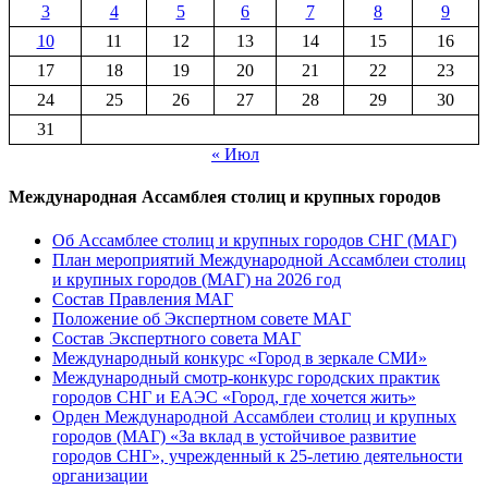
3
4
5
6
7
8
9
10
11
12
13
14
15
16
17
18
19
20
21
22
23
24
25
26
27
28
29
30
31
« Июл
Международная Ассамблея столиц и крупных городов
Об Ассамблее столиц и крупных городов СНГ (МАГ)
План мероприятий Международной Ассамблеи столиц
и крупных городов (МАГ) на 2026 год
Состав Правления МАГ
Положение об Экспертном совете МАГ
Состав Экспертного совета МАГ
Международный конкурс «Город в зеркале СМИ»
Международный смотр-конкурс городских практик
городов СНГ и ЕАЭС «Город, где хочется жить»
Орден Международной Ассамблеи столиц и крупных
городов (МАГ) «За вклад в устойчивое развитие
городов СНГ», учрежденный к 25-летию деятельности
организации