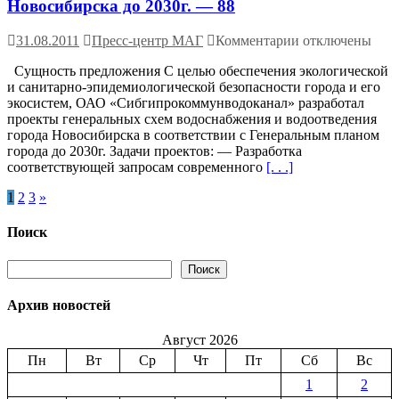
Новосибирска до 2030г. — 88
к
31.08.2011
Пресс-центр МАГ
Комментарии
отключены
записи
Сущность предложения С целью обеспечения экологической
Новосибирск (Р
и санитарно-эпидемиологической безопасности города и его
—
экосистем, ОАО «Сибгипрокоммунводоканал» разработал
Схемы
проекты генеральных схем водоснабжения и водоотведения
водоснабжения
города Новосибирска в соответствии с Генеральным планом
и
города до 2030г. Задачи проектов: — Разработка
водоотведения
соответствующей запросам современного
[. . .]
города
Новосибирска
Пагинация
1
2
3
»
в
соответствии
записей
с
Поиск
Генеральным
планом
Поиск
Поиск
развития
г.
Архив новостей
Новосибирска
до
Август 2026
2030г.
—
Пн
Вт
Ср
Чт
Пт
Сб
Вс
88
1
2