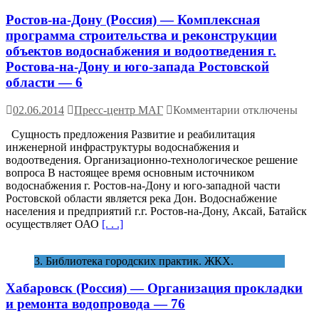
повышение
Ростов-на-Дону (Россия) — Комплексная
эффективности
водоподготовки
программа строительства и реконструкции
обеспечение
объектов водоснабжения и водоотведения г.
здоровья
Ростова-на-Дону и юго-запада Ростовской
и
области — 6
комфортного
проживания
к
жителей
02.06.2014
Пресс-центр МАГ
Комментарии
отключены
записи
г.
Сущность предложения Развитие и реабилитация
Ростов-
Хабаровска
инженерной инфраструктуры водоснабжения и
на-
—
водоотведения. Организационно-технологическое решение
Дону (Россия)
2
вопроса В настоящее время основным источником
—
водоснабжения г. Ростов-на-Дону и юго-западной части
Комплексная
Ростовской области является река Дон. Водоснабжение
программа
населения и предприятий г.г. Ростов-на-Дону, Аксай, Батайск
строительства
осуществляет ОАО
[. . .]
и
реконструкции
объектов
3. Библиотека городских практик. ЖКХ.
водоснабжения
и
Хабаровск (Россия) — Организация прокладки
водоотведения
г.
и ремонта водопровода — 76
Ростова-