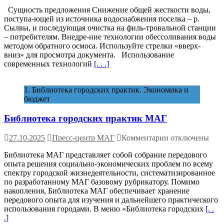
записи
Сущность предложения Снижение общей жесткости воды,
Пермь (Россия)
поступа-ющей из источника водоснабжения поселка – р.
—
Сылвы, и последующая очистка на филь-тровальной станции
Внедрение
– потребителям. Внедре-ние технологии обессоливания воды
процесса
методом обратного осмоса. Используйте стрелки «вверх-
умягчения
вниз» для просмотра документа. Использование
воды
современных технологий
[. . .]
на
фильтровальной
станции
1. Библиотека городских практик. Экономика и
поселка
бюджет
Новые
Ляды.
Библиотека городских практик МАГ
Период
2020-
2021
к
27.10.2025
Пресс-центр МАГ
Комментарии
отключены
гг.
записи
Библиотека МАГ представляет собой собрание передового
Библиотека
опыта решения социально-экономических проблем по всему
городских
спектру городской жизнедеятельности, систематизированное
практик
по разработанному МАГ базовому рубрикатору. Помимо
МАГ
накопления, Библиотека МАГ обеспечивает хранение
передового опыта для изучения и дальнейшего практического
использования городами. В меню «Библиотека городских
[. .
.]