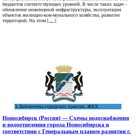
бюджетов соответствующих уровней. В числе таких задач –
частное
обновление инженерной инфраструктуры, эксплуатация
партнерство
объектов жилищно-ком-мунального хозяйства, развитие
как
территорий. На этом
[. . .]
совокупность
форм
взаимодействия
муниципальной
власти
и
частных
предприятий
—
49
3. Библиотека городских практик. ЖКХ.
Новосибирск (Россия) — Схемы водоснабжения
и водоотведения города Новосибирска в
соответствии с Генеральным планом развития г.