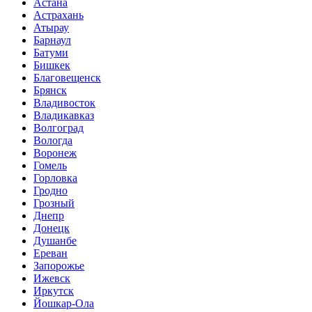
Астана
Астрахань
Атырау
Барнаул
Батуми
Бишкек
Благовещенск
Брянск
Владивосток
Владикавказ
Волгоград
Вологда
Воронеж
Гомель
Горловка
Гродно
Грозный
Днепр
Донецк
Душанбе
Ереван
Запорожье
Ижевск
Иркутск
Йошкар-Ола