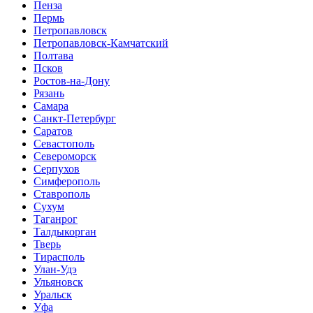
Пенза
Пермь
Петропавловск
Петропавловск-Камчатский
Полтава
Псков
Ростов-на-Дону
Рязань
Самара
Санкт-Петербург
Саратов
Севастополь
Североморск
Серпухов
Симферополь
Ставрополь
Сухум
Таганрог
Tалдыкорган
Тверь
Тирасполь
Улан-Удэ
Ульяновск
Уральск
Уфа