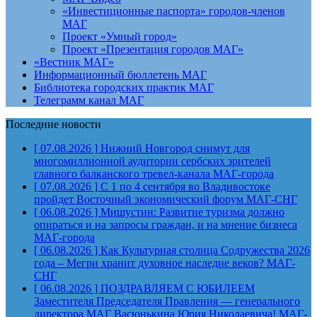
«Инвестиционные паспорта» городов-членов
МАГ
Проект «Умный город»
Проект «Презентация городов МАГ»
«Вестник МАГ»
Информационный бюллетень МАГ
Библиотека городских практик МАГ
Телеграмм канал МАГ
Последние новости
[ 07.08.2026 ]
Нижний Новгород снимут для
многомиллионной аудитории сербских зрителей
главного балканского тревел-канала
МАГ-города
[ 07.08.2026 ]
С 1 по 4 сентября во Владивостоке
пройдет Восточный экономический форум
МАГ-СНГ
[ 06.08.2026 ]
Мишустин: Развитие туризма должно
опираться и на запросы граждан, и на мнение бизнеса
МАГ-города
[ 06.08.2026 ]
Как Культурная столица Содружества 2026
года – Мегри хранит духовное наследие веков?
МАГ-
СНГ
[ 06.08.2026 ]
ПОЗДРАВЛЯЕМ С ЮБИЛЕЕМ
Заместителя Председателя Правления — генерального
директора МАГ Васюнькина Юрия Николаевича!
МАГ-