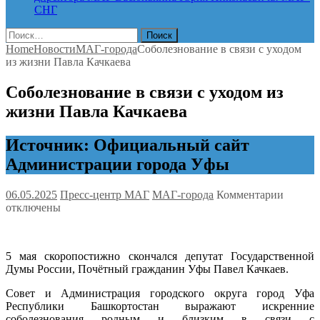
СНГ
Найти:
Home
Новости
МАГ-города
Соболезнование в связи с уходом
из жизни Павла Качкаева
Соболезнование в связи с уходом из
жизни Павла Качкаева
Источник: Официальный сайт
Администрации города Уфы
к
06.05.2025
Пресс-центр МАГ
МАГ-города
Комментарии
записи
отключены
Соболе
в
связи
5 мая скоропостижно скончался депутат Государственной
с
Думы России, Почётный гражданин Уфы Павел Качкаев.
уходом
из
Совет и Администрация городского округа город Уфа
жизни
Республики Башкортостан выражают искренние
Павла
соболезнования родным и близким в связи с