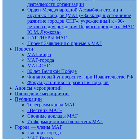
деятельности организации
Орден Международной Ассамблеи столиц и
крупных городов (МАГ) «За вклад в устойчивое
развитие городов СНГ», учрежденный к «90-
летию со дня рождения Первого президента МАГ
Ю.М. Лужкова»
ПАРТНЕРЫ МАГ
Проект Заявления о приеме в МАГ
Новости
МАГ-инфо
МАГ-города
МАГ-СНГ
80 лет Великой Победе
Финансовый университет при Правительстве РФ
Форум устойчивого развития городов
Анонсы мероприятий
Прошедшие мероприятия
Публикации
Телеграмм канал МАГ
«Вестник МАГ»
Сводные доклады МАГ
Информационный бюллетень МАГ
Города — члены МАГ
Паспорт города
МАГ-Видео