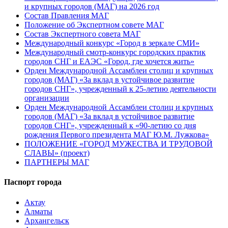
и крупных городов (МАГ) на 2026 год
Состав Правления МАГ
Положение об Экспертном совете МАГ
Состав Экспертного совета МАГ
Международный конкурс «Город в зеркале СМИ»
Международный смотр-конкурс городских практик
городов СНГ и ЕАЭС «Город, где хочется жить»
Орден Международной Ассамблеи столиц и крупных
городов (МАГ) «За вклад в устойчивое развитие
городов СНГ», учрежденный к 25-летию деятельности
организации
Орден Международной Ассамблеи столиц и крупных
городов (МАГ) «За вклад в устойчивое развитие
городов СНГ», учрежденный к «90-летию со дня
рождения Первого президента МАГ Ю.М. Лужкова»
ПОЛОЖЕНИЕ «ГОРОД МУЖЕСТВА И ТРУДОВОЙ
СЛАВЫ» (проект)
ПАРТНЕРЫ МАГ
Паспорт города
Актау
Алматы
Архангельск