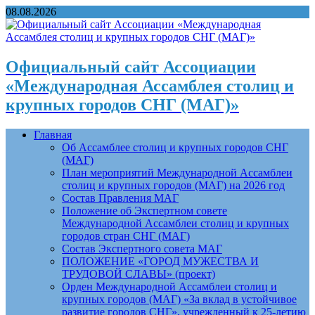
08.08.2026
Официальный сайт Ассоциации
«Международная Ассамблея столиц и
крупных городов СНГ (МАГ)»
Главная
Об Ассамблее столиц и крупных городов СНГ
(МАГ)
План мероприятий Международной Ассамблеи
столиц и крупных городов (МАГ) на 2026 год
Состав Правления МАГ
Положение об Экспертном совете
Международной Ассамблеи столиц и крупных
городов стран СНГ (МАГ)
Состав Экспертного совета МАГ
ПОЛОЖЕНИЕ «ГОРОД МУЖЕСТВА И
ТРУДОВОЙ СЛАВЫ» (проект)
Орден Международной Ассамблеи столиц и
крупных городов (МАГ) «За вклад в устойчивое
развитие городов СНГ», учрежденный к 25-летию