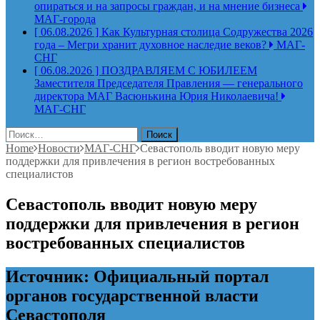
опираться и на запросы граждан, и на мнение бизнеса
МАГ-города
[ 06.08.2026 ]
Как Культурная столица Содружества 2026
года – Мегри хранит духовное наследие веков?
МАГ-
СНГ
[ 06.08.2026 ]
ПОЗДРАВЛЯЕМ С ЮБИЛЕЕМ
Заместителя Председателя Правления — генерального
директора МАГ Васюнькина Юрия Николаевича!
МАГ-СНГ
Найти:
Home
Новости
МАГ-СНГ
Севастополь вводит новую меру
поддержки для привлечения в регион востребованных
специалистов
Севастополь вводит новую меру
поддержки для привлечения в регион
востребованных специалистов
Источник: Официальный портал
органов государственной власти
Севастополя