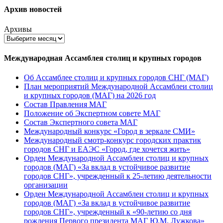
Архив новостей
Архивы
Международная Ассамблея столиц и крупных городов
Об Ассамблее столиц и крупных городов СНГ (МАГ)
План мероприятий Международной Ассамблеи столиц
и крупных городов (МАГ) на 2026 год
Состав Правления МАГ
Положение об Экспертном совете МАГ
Состав Экспертного совета МАГ
Международный конкурс «Город в зеркале СМИ»
Международный смотр-конкурс городских практик
городов СНГ и ЕАЭС «Город, где хочется жить»
Орден Международной Ассамблеи столиц и крупных
городов (МАГ) «За вклад в устойчивое развитие
городов СНГ», учрежденный к 25-летию деятельности
организации
Орден Международной Ассамблеи столиц и крупных
городов (МАГ) «За вклад в устойчивое развитие
городов СНГ», учрежденный к «90-летию со дня
рождения Первого президента МАГ Ю.М. Лужкова»