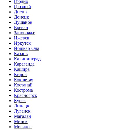
Гродно
Грозный
Днепр
Донецк
Душанбе
Ереван
Запорожье
Ижевск
Иркутск
Йошкар-Ола
Казань
Калининград
Караганда
Кашира
Киров
Кокшетау
Костанай
Кострома
Красноярск
Курск
Липецк
Луганск
Магадан
Минск
Могилев