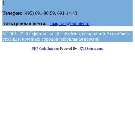
1
Телефон:
(495) 691-90-59, 691-14-43
Электронная почта:
mag_oo@rambler.ru
© 2001-2026 Официальный сайт Международной Ассамблеи
столиц и крупных городов (мобильная версия)
PHP Code Snippets
Powered By :
XYZScripts.com