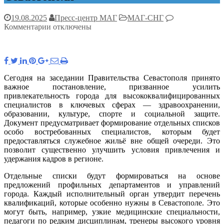
19.08.2025
Пресс-центр МАГ
МАГ-СНГ
к
Комментарии
отключены
записи
Севастополь
вводит
новую
меру
Сегодня на заседании Правительства Севастополя принято
поддержки
важное постановление, призванное усилить
для
привлекательность города для высококвалифицированных
привлечения
специалистов в ключевых сферах — здравоохранении,
в
образовании, культуре, спорте и социальной защите.
регион
Документ предусматривает формирование отдельных списков
востребованных
особо востребованных специалистов, которым будет
специалистов
предоставляться служебное жильё вне общей очереди. Это
позволит существенно улучшить условия привлечения и
удержания кадров в регионе.
Отдельные списки будут формироваться на основе
предложений профильных департаментов и управлений
города. Каждый исполнительный орган утвердит перечень
квалификаций, которые особенно нужны в Севастополе. Это
могут быть, например, узкие медицинские специальности,
педагоги по редким дисциплинам, тренеры высокого уровня