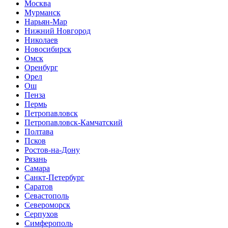
Москва
Мурманск
Нарьян-Мар
Нижний Новгород
Николаев
Новосибирск
Омск
Оренбург
Орел
Ош
Пенза
Пермь
Петропавловск
Петропавловск-Камчатский
Полтава
Псков
Ростов-на-Дону
Рязань
Самара
Санкт-Петербург
Саратов
Севастополь
Североморск
Серпухов
Симферополь