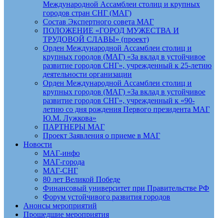
Международной Ассамблеи столиц и крупных
городов стран СНГ (МАГ)
Состав Экспертного совета МАГ
ПОЛОЖЕНИЕ «ГОРОД МУЖЕСТВА И
ТРУДОВОЙ СЛАВЫ» (проект)
Орден Международной Ассамблеи столиц и
крупных городов (МАГ) «За вклад в устойчивое
развитие городов СНГ», учрежденный к 25-летию
деятельности организации
Орден Международной Ассамблеи столиц и
крупных городов (МАГ) «За вклад в устойчивое
развитие городов СНГ», учрежденный к «90-
летию со дня рождения Первого президента МАГ
Ю.М. Лужкова»
ПАРТНЕРЫ МАГ
Проект Заявления о приеме в МАГ
Новости
МАГ-инфо
МАГ-города
МАГ-СНГ
80 лет Великой Победе
Финансовый университет при Правительстве РФ
Форум устойчивого развития городов
Анонсы мероприятий
Прошедшие мероприятия