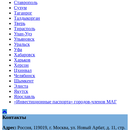
Ставрополь
Сухум
Таганрог
Tалдыкорган
Тверь
Тирасполь
Улан-Удэ
Ульяновск
Уральск
Уфа
Хабаровск
Харьков
Херсон
Цхинвал
Челябинск
Шымкент
Элиста
Якутск
Ярославль
«Инвестиционные паспорта» городов-членов МАГ
Контакты
Адрес:
Россия, 119019, г. Москва, ул. Новый Арбат, д. 11, стр.