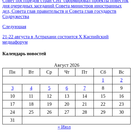
Совет постпредов стран СНГ сформировал проекты повесток
дня очередных заседаний Совета министров иностранных
дел, Совета глав правительств и Совета глав государств
Содружества
Следующая
21-22 августа в Астрахани состоится Х Каспийский
медиафорум
Календарь новостей
Август 2026
Пн
Вт
Ср
Чт
Пт
Сб
Вс
1
2
3
4
5
6
7
8
9
10
11
12
13
14
15
16
17
18
19
20
21
22
23
24
25
26
27
28
29
30
31
« Июл