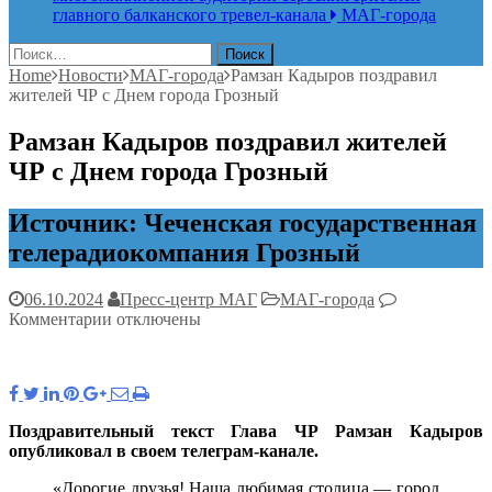
главного балканского тревел-канала
МАГ-города
Найти:
Home
Новости
МАГ-города
Рамзан Кадыров поздравил
жителей ЧР с Днем города Грозный
Рамзан Кадыров поздравил жителей
ЧР с Днем города Грозный
Источник: Чеченская государственная
телерадиокомпания Грозный
06.10.2024
Пресс-центр МАГ
МАГ-города
к
Комментарии
отключены
записи
Рамзан
Кадыров
поздравил
жителей
Поздравительный текст Глава ЧР Рамзан Кадыров
ЧР
опубликовал в своем телеграм-канале.
с
Днем
«Дорогие друзья! Наша любимая столица — город