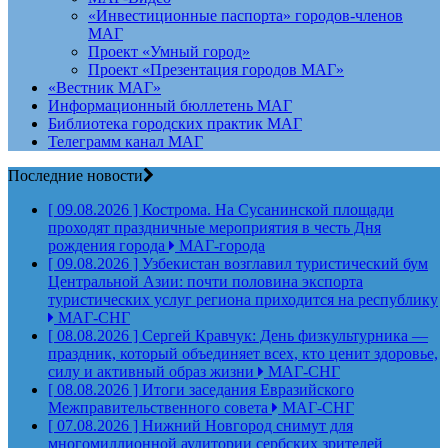
«Инвестиционные паспорта» городов-членов
МАГ
Проект «Умный город»
Проект «Презентация городов МАГ»
«Вестник МАГ»
Информационный бюллетень МАГ
Библиотека городских практик МАГ
Телеграмм канал МАГ
Последние новости
[ 09.08.2026 ]
Кострома. На Сусанинской площади
проходят праздничные мероприятия в честь Дня
рождения города
МАГ-города
[ 09.08.2026 ]
Узбекистан возглавил туристический бум
Центральной Азии: почти половина экспорта
туристических услуг региона приходится на республику
МАГ-СНГ
[ 08.08.2026 ]
Сергей Кравчук: День физкультурника —
праздник, который объединяет всех, кто ценит здоровье,
силу и активный образ жизни
МАГ-СНГ
[ 08.08.2026 ]
Итоги заседания Евразийского
Межправительственного совета
МАГ-СНГ
[ 07.08.2026 ]
Нижний Новгород снимут для
многомиллионной аудитории сербских зрителей