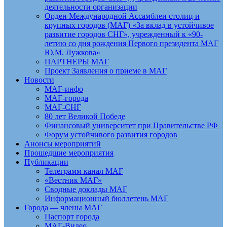
деятельности организации
Орден Международной Ассамблеи столиц и
крупных городов (МАГ) «За вклад в устойчивое
развитие городов СНГ», учрежденный к «90-
летию со дня рождения Первого президента МАГ
Ю.М. Лужкова»
ПАРТНЕРЫ МАГ
Проект Заявления о приеме в МАГ
Новости
МАГ-инфо
МАГ-города
МАГ-СНГ
80 лет Великой Победе
Финансовый университет при Правительстве РФ
Форум устойчивого развития городов
Анонсы мероприятий
Прошедшие мероприятия
Публикации
Телеграмм канал МАГ
«Вестник МАГ»
Сводные доклады МАГ
Информационный бюллетень МАГ
Города — члены МАГ
Паспорт города
МАГ-Видео