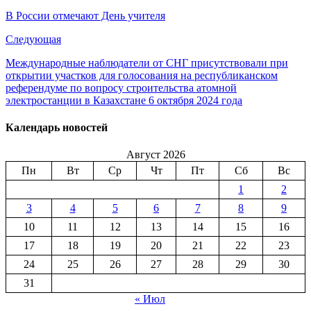
В России отмечают День учителя
Следующая
Международные наблюдатели от СНГ присутствовали при
открытии участков для голосования на республиканском
референдуме по вопросу строительства атомной
электростанции в Казахстане 6 октября 2024 года
Календарь новостей
Август 2026
Пн
Вт
Ср
Чт
Пт
Сб
Вс
1
2
3
4
5
6
7
8
9
10
11
12
13
14
15
16
17
18
19
20
21
22
23
24
25
26
27
28
29
30
31
« Июл