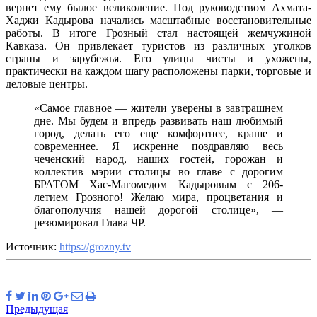
вернет ему былое великолепие. Под руководством Ахмата-
Хаджи Кадырова начались масштабные восстановительные
работы. В итоге Грозный стал настоящей жемчужиной
Кавказа. Он привлекает туристов из различных уголков
страны и зарубежья. Его улицы чисты и ухожены,
практически на каждом шагу расположены парки, торговые и
деловые центры.
«Самое главное — жители уверены в завтрашнем
дне. Мы будем и впредь развивать наш любимый
город, делать его еще комфортнее, краше и
современнее. Я искренне поздравляю весь
чеченский народ, наших гостей, горожан и
коллектив мэрии столицы во главе с дорогим
БРАТОМ Хас-Магомедом Кадыровым с 206-
летием Грозного! Желаю мира, процветания и
благополучия нашей дорогой столице», —
резюмировал Глава ЧР.
Источник:
https://grozny.tv
Предыдущая