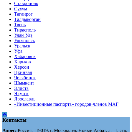
Ставрополь
Сухум
Таганрог
Tалдыкорган
Тверь
Тирасполь
Улан-Удэ
Ульяновск
Уральск
Уфа
Хабаровск
Харьков
Херсон
Цхинвал
Челябинск
Шымкент
Элиста
Якутск
Ярославль
«Инвестиционные паспорта» городов-членов МАГ
Контакты
Адрес:
Россия, 119019, г. Москва, ул. Новый Арбат, д. 11, стр.