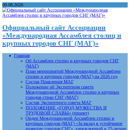
09.08.2026
Официальный сайт Ассоциации
«Международная Ассамблея столиц и
крупных городов СНГ (МАГ)»
Главная
Об Ассамблее столиц и крупных городов СНГ
(МАГ)
План мероприятий Международной Ассамблеи
столиц и крупных городов (МАГ) на 2026 год
Состав Правления МАГ
Положение об Экспертном совете
Международной Ассамблеи столиц и крупных
городов стран СНГ (МАГ)
Состав Экспертного совета МАГ
ПОЛОЖЕНИЕ «ГОРОД МУЖЕСТВА И
ТРУДОВОЙ СЛАВЫ» (проект)
Орден Международной Ассамблеи столиц и
крупных городов (МАГ) «За вклад в устойчивое
развитие городов СНГ», учрежденный к 25-летию