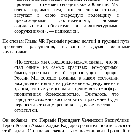
города
Грозный — отмечает сегодня своё 206-летие! Мы
Грозный
очень гордимся тем, что чеченская столица
вступает в свою очередную годовщину с
превосходными достижениями, новыми
социальными объектами и архитектурными
сооружениями», — написал он.
По словам Главы ЧР, Грозный прошел долгий и трудный путь,
преодолев разрушения, вызванные двумя военными
кампаниями.
«Но сегодня мы с гордостью можем сказать, что он
стал одним из самых красивых, комфортных,
благоустроенных и быстрорастущих городов
России Мы хорошо помним, в каком состоянии
находилась столица на рубеже веков: разрушенные
здания, пустые улицы, да и в целом вся атмосфера,
пропитанная безысходностью. Считалось, что
город невозможно восстановить и разумнее будет
перенести столицу региона в другое место», —
отметил он.
Он добавил, что Первый Президент Чеченской Республики,
Герой России Ахмат-Хаджи Кадыров решительно отказался от
этой идеи. Он твердо заявил, что восстановит Грозный и