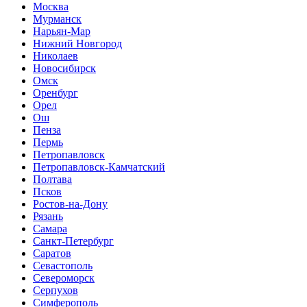
Москва
Мурманск
Нарьян-Мар
Нижний Новгород
Николаев
Новосибирск
Омск
Оренбург
Орел
Ош
Пенза
Пермь
Петропавловск
Петропавловск-Камчатский
Полтава
Псков
Ростов-на-Дону
Рязань
Самара
Санкт-Петербург
Саратов
Севастополь
Североморск
Серпухов
Симферополь