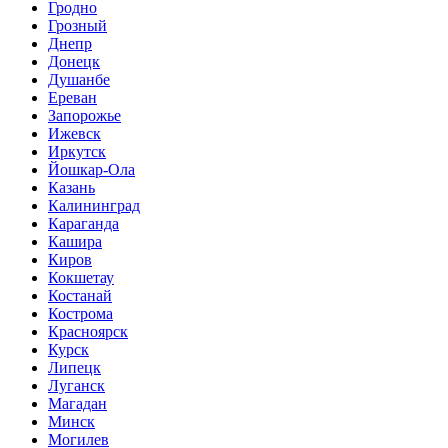
Гродно
Грозный
Днепр
Донецк
Душанбе
Ереван
Запорожье
Ижевск
Иркутск
Йошкар-Ола
Казань
Калининград
Караганда
Кашира
Киров
Кокшетау
Костанай
Кострома
Красноярск
Курск
Липецк
Луганск
Магадан
Минск
Могилев