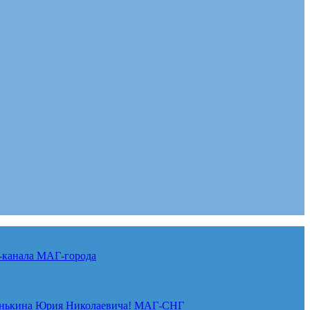
-канала
МАГ-города
нькина Юрия Николаевича!
МАГ-СНГ