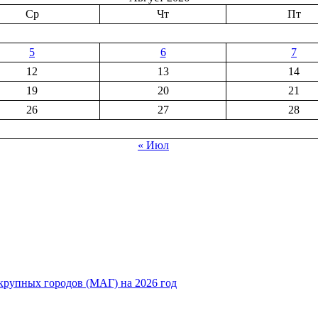
Ср
Чт
Пт
5
6
7
12
13
14
19
20
21
26
27
28
« Июл
рупных городов (МАГ) на 2026 год