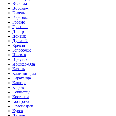
Вологда
Воронеж
Гомель
Горловка
Гродно
Грозный
Днепр
Донецк
Душанбе
Ереван
Запорожье
Ижевск
Иркутск
Йошкар-Ола
Казань
Калининград
Караганда
Кашира
Киров
Кокшетау
Костанай
Кострома
Красноярск
Курск
Липецк