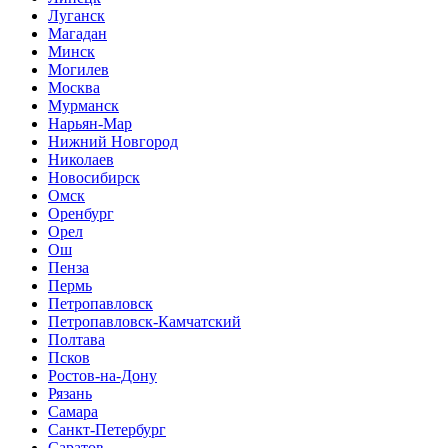
Луганск
Магадан
Минск
Могилев
Москва
Мурманск
Нарьян-Мар
Нижний Новгород
Николаев
Новосибирск
Омск
Оренбург
Орел
Ош
Пенза
Пермь
Петропавловск
Петропавловск-Камчатский
Полтава
Псков
Ростов-на-Дону
Рязань
Самара
Санкт-Петербург
Саратов