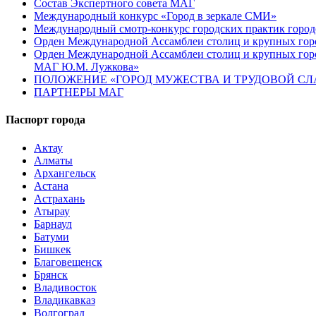
Состав Экспертного совета МАГ
Международный конкурс «Город в зеркале СМИ»
Международный смотр-конкурс городских практик город
Орден Международной Ассамблеи столиц и крупных город
Орден Международной Ассамблеи столиц и крупных город
МАГ Ю.М. Лужкова»
ПОЛОЖЕНИЕ «ГОРОД МУЖЕСТВА И ТРУДОВОЙ СЛАВ
ПАРТНЕРЫ МАГ
Паспорт города
Актау
Алматы
Архангельск
Астана
Астрахань
Атырау
Барнаул
Батуми
Бишкек
Благовещенск
Брянск
Владивосток
Владикавказ
Волгоград