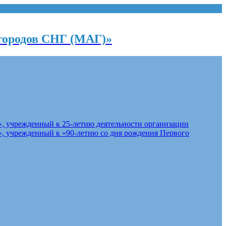
городов СНГ (МАГ)»
, учрежденный к 25-летию деятельности организации
, учрежденный к «90-летию со дня рождения Первого