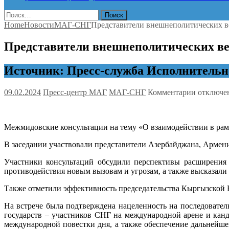
Найти:
Home
Новости
МАГ-СНГ
Представители внешнеполитических ве
Представители внешнеполитических вед
Источник: Пресс-служба Исполнительн
к
09.02.2024
Пресс-центр МАГ
МАГ-СНГ
Комментарии
отключе
записи
Представ
внешнеп
Межмидовские консультации на тему «О взаимодействии в рамк
ведомств
стран
В заседании участвовали представители Азербайджана, Армени
СНГ
согласов
Участники консультаций обсудили перспективы расширения в
план
противодействия новым вызовам и угрозам, а также высказали
работы
на
Также отметили эффективность председательства Кыргызской Р
2024
год
На встрече была подтверждена нацеленность на последовате
государств – участников СНГ на международной арене и кан
международной повестки дня, а также обеспечение дальнейше