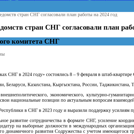
домств стран СНГ согласовали план работы на 2024 год
омств стран СНГ согласовали план рабо
ого комитета СНГ
ны
ители
олитических
ах СНГ в 2024 году» состоялись 8 – 9 февраля в штаб-квартире
и, Беларуси, Казахстана, Кыргызстана, России, Таджикистана, 
али
нешнеполитического, экономического, культурно-гуманитарно
 свои национальные позиции по актуальным вопросам взаимодей
еспублики в СНГ в 2023 году и выразили поддержку усилиям пр
льное развитие сотрудничества в формате СНГ, усиление коор
дидатур на выборные должности в международных организация
го динамичного развития Содружества с учетом имеющегося тр