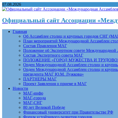
07.08.2026
Официальный сайт Ассоциации «Между
Главная
Об Ассамблее столиц и крупных городов СНГ (МА
План мероприятий Международной Ассамблеи столи
Состав Правления МАГ
Положение об Экспертном совете Международной 
Состав Экспертного совета МАГ
ПОЛОЖЕНИЕ «ГОРОД МУЖЕСТВА И ТРУДОВОЙ 
Орден Международной Ассамблеи столиц и крупных
Орден Международной Ассамблеи столиц и крупных
президента МАГ Ю.М. Лужкова»
ПАРТНЕРЫ МАГ
Проект Заявления о приеме в МАГ
Новости
МАГ-инфо
МАГ-города
МАГ-СНГ
80 лет Великой Победе
Финансовый университет при Правительстве РФ
Форум устойчивого развития городов