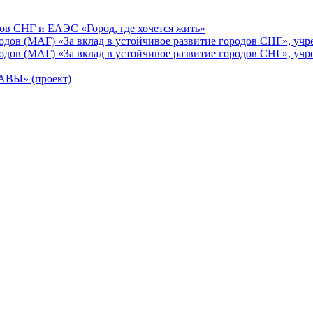
ов СНГ и ЕАЭС «Город, где хочется жить»
ов (МАГ) «За вклад в устойчивое развитие городов СНГ», учр
ов (МАГ) «За вклад в устойчивое развитие городов СНГ», учр
Ы» (проект)