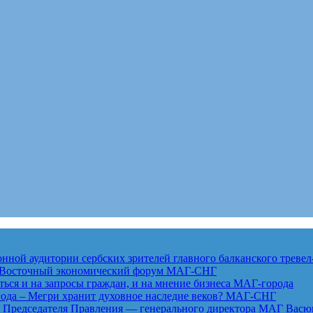
ной аудитории сербских зрителей главного балканского тревел
ет Восточный экономический форум
МАГ-СНГ
ься и на запросы граждан, и на мнение бизнеса
МАГ-города
года – Мегри хранит духовное наследие веков?
МАГ-СНГ
едседателя Правления — генерального директора МАГ Васю