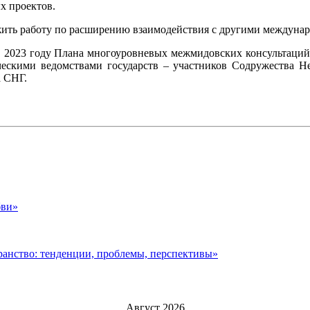
х проектов.
ить работу по расширению взаимодействия с другими междуна
 в 2023 году Плана многоуровневых межмидовских консультаци
ескими ведомствами государств – участников Содружества Не
а СНГ.
бви»
анство: тенденции, проблемы, перспективы»
Август 2026