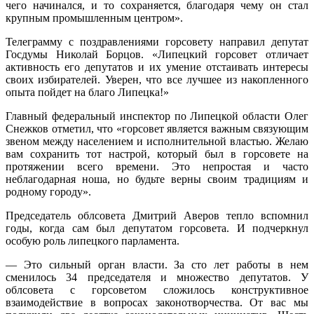
чего начинался, и то сохраняется, благодаря чему он стал
крупным промышленным центром».
Телеграмму с поздравлениями горсовету направил депутат
Госдумы Николай Борцов. «Липецкий горсовет отличает
активность его депутатов и их умение отстаивать интересы
своих избирателей. Уверен, что все лучшее из накопленного
опыта пойдет на благо Липецка!»
Главный федеральный инспектор по Липецкой области Олег
Снежков отметил, что «горсовет является важным связующим
звеном между населением и исполнительной властью. Желаю
вам сохранить тот настрой, который был в горсовете на
протяжении всего времени. Это непростая и часто
неблагодарная ноша, но будьте верны своим традициям и
родному городу».
Председатель облсовета Дмитрий Аверов тепло вспомнил
годы, когда сам был депутатом горсовета. И подчеркнул
особую роль липецкого парламента.
— Это сильный орган власти. За сто лет работы в нем
сменилось 34 председателя и множество депутатов. У
облсовета с горсоветом сложилось конструктивное
взаимодействие в вопросах законотворчества. От вас мы