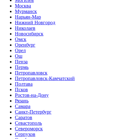
Могилев
Москва
Мурманск
Нарьян-Мар
Нижний Новгород
Николаев
Новосибирск
Омск
Оренбург
Орел
Ош
Пенза
Пермь
Петропавловск
Петропавловск-Камчатский
Полтава
Псков
Ростов-на-Дону
Рязань
Самара
Санкт-Петербург
Саратов
Севастополь
Североморск
Серпухов