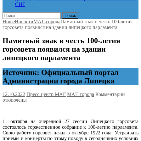
СНГ
Найти:
Home
Новости
МАГ-города
Памятный знак в честь 100-летия
горсовета появился на здании липецкого парламента
Памятный знак в честь 100-летия
горсовета появился на здании
липецкого парламента
Источник: Официальный портал
Администрации города Липецка
к
12.10.2022
Пресс-центр МАГ
МАГ-города
Комментарии
записи
отключены
Памят
знак
в
11 октября на очередной 27 сессии Липецкого горсовета
честь
состоялось торжественное собрание к 100-летию парламента.
100-
Свою работу горсовет начал в октябре 1922 года. Устраивать
летия
приемы и концерты по этому поводу в сегодняшних условиях
горсов