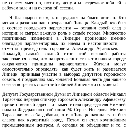
не совсем уместно, поэтому депутаты встречают юбилей в
появил
рабочем зале и на очередной сессии.
на
здании
— Я благодарен всем, кто трудился на благо липчан. Кто
липецк
менял и развивал наш прекрасный Липецк. Каждый, кто был
парлам
в составе городского парламента — оставил своей след в
истории и сыграл важную роль в судьбе города. Множество
позитивных изменений в Липецке произошло именно
благодаря парламентариям, их идеям и настойчивости, —
отметил председатель горсовета Александр Афанасьев. —
Пожалуй, самый важный итог этой вековой работы
заключается в том, что на протяжении ста лет в нашем городе
сохраняются принципы народовластия. Жители могут
самостоятельно определять, как будет жить и развиваться
Липецк, принимая участие в выборах депутатов городского
совета. Я поздравляю вас, коллеги! Большая честь для нашего
созыва встречать столетний юбилей Липецкого горсовета!
Депутат Государственной Думы от Липецкой области Михаил
Тарасенко передал спикеру горсовета Александру Афанасьеву
приветственный адрес от заместителя председателя Нижней
палаты Федерального собрания РФ Сергея Неверова. Михаил
Тарасенко от себя добавил, что «Липецк начинался и был
славен как курортный город. Потом он стал крупнейшим
промышленным центром. А сегодня он объединяет и то, с