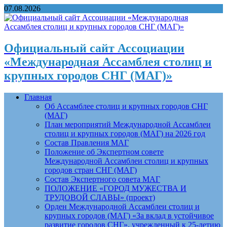
07.08.2026
Официальный сайт Ассоциации
«Международная Ассамблея столиц и
крупных городов СНГ (МАГ)»
Главная
Об Ассамблее столиц и крупных городов СНГ
(МАГ)
План мероприятий Международной Ассамблеи
столиц и крупных городов (МАГ) на 2026 год
Состав Правления МАГ
Положение об Экспертном совете
Международной Ассамблеи столиц и крупных
городов стран СНГ (МАГ)
Состав Экспертного совета МАГ
ПОЛОЖЕНИЕ «ГОРОД МУЖЕСТВА И
ТРУДОВОЙ СЛАВЫ» (проект)
Орден Международной Ассамблеи столиц и
крупных городов (МАГ) «За вклад в устойчивое
развитие городов СНГ», учрежденный к 25-летию