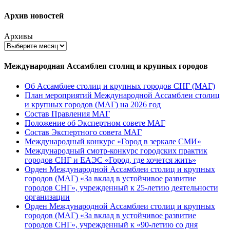
Архив новостей
Архивы
Международная Ассамблея столиц и крупных городов
Об Ассамблее столиц и крупных городов СНГ (МАГ)
План мероприятий Международной Ассамблеи столиц
и крупных городов (МАГ) на 2026 год
Состав Правления МАГ
Положение об Экспертном совете МАГ
Состав Экспертного совета МАГ
Международный конкурс «Город в зеркале СМИ»
Международный смотр-конкурс городских практик
городов СНГ и ЕАЭС «Город, где хочется жить»
Орден Международной Ассамблеи столиц и крупных
городов (МАГ) «За вклад в устойчивое развитие
городов СНГ», учрежденный к 25-летию деятельности
организации
Орден Международной Ассамблеи столиц и крупных
городов (МАГ) «За вклад в устойчивое развитие
городов СНГ», учрежденный к «90-летию со дня