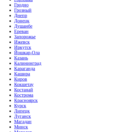
Гродно
Грозный
Днепр
Донецк
Душанбе
Ереван
Запорожье
Ижевск
Иркутск
Йошкар-Ола
Казань
Калининград
Караганда
Кашира
Киров
Кокшетау
Костанай
Кострома
Красноярск
Курск
Липецк
Луганск
Магадан
Минск