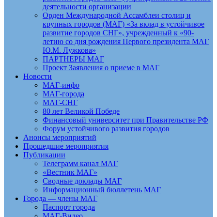
деятельности организации
Орден Международной Ассамблеи столиц и
крупных городов (МАГ) «За вклад в устойчивое
развитие городов СНГ», учрежденный к «90-
летию со дня рождения Первого президента МАГ
Ю.М. Лужкова»
ПАРТНЕРЫ МАГ
Проект Заявления о приеме в МАГ
Новости
МАГ-инфо
МАГ-города
МАГ-СНГ
80 лет Великой Победе
Финансовый университет при Правительстве РФ
Форум устойчивого развития городов
Анонсы мероприятий
Прошедшие мероприятия
Публикации
Телеграмм канал МАГ
«Вестник МАГ»
Сводные доклады МАГ
Информационный бюллетень МАГ
Города — члены МАГ
Паспорт города
МАГ-Видео