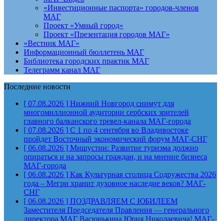
«Инвестиционные паспорта» городов-членов
МАГ
Проект «Умный город»
Проект «Презентация городов МАГ»
«Вестник МАГ»
Информационный бюллетень МАГ
Библиотека городских практик МАГ
Телеграмм канал МАГ
Последние новости
[ 07.08.2026 ]
Нижний Новгород снимут для
многомиллионной аудитории сербских зрителей
главного балканского тревел-канала
МАГ-города
[ 07.08.2026 ]
С 1 по 4 сентября во Владивостоке
пройдет Восточный экономический форум
МАГ-СНГ
[ 06.08.2026 ]
Мишустин: Развитие туризма должно
опираться и на запросы граждан, и на мнение бизнеса
МАГ-города
[ 06.08.2026 ]
Как Культурная столица Содружества 2026
года – Мегри хранит духовное наследие веков?
МАГ-
СНГ
[ 06.08.2026 ]
ПОЗДРАВЛЯЕМ С ЮБИЛЕЕМ
Заместителя Председателя Правления — генерального
директора МАГ Васюнькина Юрия Николаевича!
МАГ-