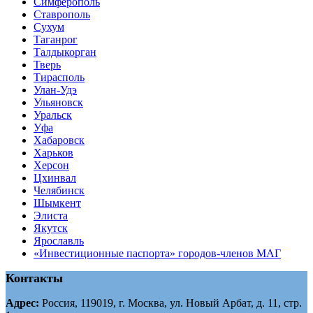
Симферополь
Ставрополь
Сухум
Таганрог
Tалдыкорган
Тверь
Тирасполь
Улан-Удэ
Ульяновск
Уральск
Уфа
Хабаровск
Харьков
Херсон
Цхинвал
Челябинск
Шымкент
Элиста
Якутск
Ярославль
«Инвестиционные паспорта» городов-членов МАГ
Контакты
Адрес:
Россия, 119019, г. Москва, ул. Новый Арбат, д. 11, стр.