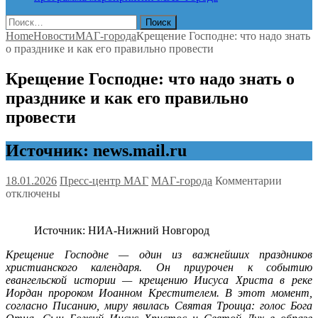
Найти:
Home
Новости
МАГ-города
Крещение Господне: что надо знать
о празднике и как его правильно провести
Крещение Господне: что надо знать о
празднике и как его правильно
провести
Источник: news.mail.ru
к
18.01.2026
Пресс-центр МАГ
МАГ-города
Комментарии
записи
отключены
Креще
Господ
Источник: НИА-Нижний Новгород
что
надо
Крещение Господне — один из важнейших праздников
знать
христианского календаря. Он приурочен к событию
о
евангельской истории — крещению Иисуса Христа в реке
праздн
Иордан пророком Иоанном Крестителем. В этот момент,
и
согласно Писанию, миру явилась Святая Троица: голос Бога
как