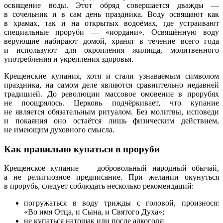
освящение воды. Этот обряд совершается дважды —
в сочельник и в сам день праздника. Воду освящают как
в храмах, так и на открытых водоёмах, где устраивают
специальные проруби — «иордани». Освящённую воду
верующие набирают домой, хранят в течение всего года
и используют для окропления жилища, молитвенного
употребления и укрепления здоровья.
Крещенские купания, хотя и стали узнаваемым символом
праздника, на самом деле являются сравнительно недавней
традицией. До революции массовое омовение в прорубях
не поощрялось. Церковь подчёркивает, что купание
не является обязательным ритуалом. Без молитвы, исповеди
и покаяния оно остаётся лишь физическим действием,
не имеющим духовного смысла.
Как правильно купаться в проруби
Крещенское купание — добровольный народный обычай,
а не религиозное предписание. При желании окунуться
в прорубь, следует соблюдать несколько рекомендаций:
погружаться в воду трижды с головой, произнося:
«Во имя Отца, и Сына, и Святого Духа»;
не купаться натощак или после алкоголя;