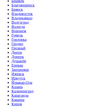
Бишкек
Благовещенск
Брянск
Владивосток
Владикавказ
Волгоград
Вологда
Воронеж
Гомель
Горловка
Гродно
Грозный
Днепр
Донецк
Душанбе
Ереван
Запорожье
Ижевск
Иркутск
Йошкар-Ола
Казань
Калининград
Караганда
Кашира
Киров