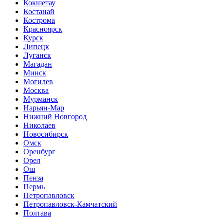
Кокшетау
Костанай
Кострома
Красноярск
Курск
Липецк
Луганск
Магадан
Минск
Могилев
Москва
Мурманск
Нарьян-Мар
Нижний Новгород
Николаев
Новосибирск
Омск
Оренбург
Орел
Ош
Пенза
Пермь
Петропавловск
Петропавловск-Камчатский
Полтава