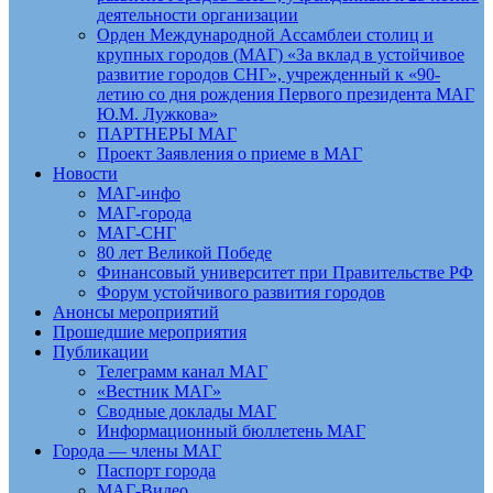
деятельности организации
Орден Международной Ассамблеи столиц и
крупных городов (МАГ) «За вклад в устойчивое
развитие городов СНГ», учрежденный к «90-
летию со дня рождения Первого президента МАГ
Ю.М. Лужкова»
ПАРТНЕРЫ МАГ
Проект Заявления о приеме в МАГ
Новости
МАГ-инфо
МАГ-города
МАГ-СНГ
80 лет Великой Победе
Финансовый университет при Правительстве РФ
Форум устойчивого развития городов
Анонсы мероприятий
Прошедшие мероприятия
Публикации
Телеграмм канал МАГ
«Вестник МАГ»
Сводные доклады МАГ
Информационный бюллетень МАГ
Города — члены МАГ
Паспорт города
МАГ-Видео