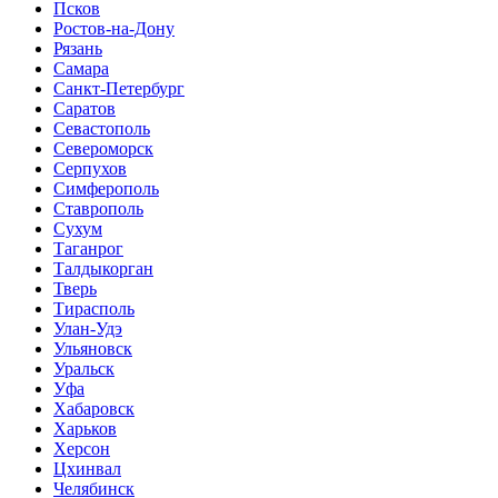
Псков
Ростов-на-Дону
Рязань
Самара
Санкт-Петербург
Саратов
Севастополь
Североморск
Серпухов
Симферополь
Ставрополь
Сухум
Таганрог
Tалдыкорган
Тверь
Тирасполь
Улан-Удэ
Ульяновск
Уральск
Уфа
Хабаровск
Харьков
Херсон
Цхинвал
Челябинск