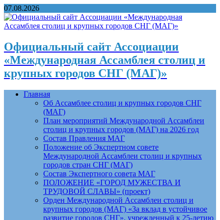
07.08.2026
Официальный сайт Ассоциации
«Международная Ассамблея столиц и
крупных городов СНГ (МАГ)»
Главная
Об Ассамблее столиц и крупных городов СНГ
(МАГ)
План мероприятий Международной Ассамблеи
столиц и крупных городов (МАГ) на 2026 год
Состав Правления МАГ
Положение об Экспертном совете
Международной Ассамблеи столиц и крупных
городов стран СНГ (МАГ)
Состав Экспертного совета МАГ
ПОЛОЖЕНИЕ «ГОРОД МУЖЕСТВА И
ТРУДОВОЙ СЛАВЫ» (проект)
Орден Международной Ассамблеи столиц и
крупных городов (МАГ) «За вклад в устойчивое
развитие городов СНГ», учрежденный к 25-летию