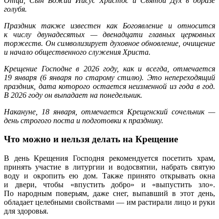
Отца, Сын Божий Иисус Христос и Святой Дух в образе
его
голубя.
правил
провес
Праздник также известен как Богоявление и относится
к числу двунадесятых — двенадцати главных церковных
торжеств. Он символизирует духовное обновление, очищение
и начало общественного служения Христа.
Крещение Господне в 2026 году, как и всегда, отмечается
19 января (6 января по старому стилю). Это непереходящий
праздник, дата которого остается неизменной из года в год.
В 2026 году он выпадает на понедельник.
Накануне, 18 января, отмечается Крещенский сочельник —
день строгого поста и подготовки к празднику.
Что можно и нельзя делать на Крещение
В день Крещения Господня рекомендуется посетить храм,
принять участие в литургии и водосвятии, набрать святую
воду и окропить ею дом. Также принято открывать окна
и двери, чтобы «впустить добро» и «выпустить зло».
По народным поверьям, даже снег, выпавший в этот день,
обладает целебными свойствами — им растирали лицо и руки
для здоровья.