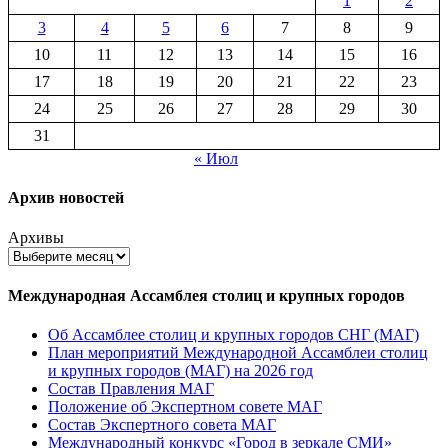
1
2
3
4
5
6
7
8
9
10
11
12
13
14
15
16
17
18
19
20
21
22
23
24
25
26
27
28
29
30
31
« Июл
Архив новостей
Архивы
Международная Ассамблея столиц и крупных городов
Об Ассамблее столиц и крупных городов СНГ (МАГ)
План мероприятий Международной Ассамблеи столиц
и крупных городов (МАГ) на 2026 год
Состав Правления МАГ
Положение об Экспертном совете МАГ
Состав Экспертного совета МАГ
Международный конкурс «Город в зеркале СМИ»