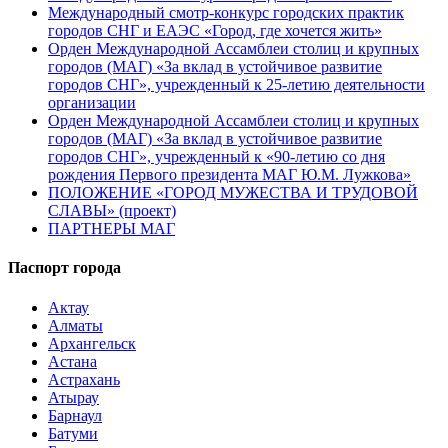
Международный смотр-конкурс городских практик
городов СНГ и ЕАЭС «Город, где хочется жить»
Орден Международной Ассамблеи столиц и крупных
городов (МАГ) «За вклад в устойчивое развитие
городов СНГ», учрежденный к 25-летию деятельности
организации
Орден Международной Ассамблеи столиц и крупных
городов (МАГ) «За вклад в устойчивое развитие
городов СНГ», учрежденный к «90-летию со дня
рождения Первого президента МАГ Ю.М. Лужкова»
ПОЛОЖЕНИЕ «ГОРОД МУЖЕСТВА И ТРУДОВОЙ
СЛАВЫ» (проект)
ПАРТНЕРЫ МАГ
Паспорт города
Актау
Алматы
Архангельск
Астана
Астрахань
Атырау
Барнаул
Батуми