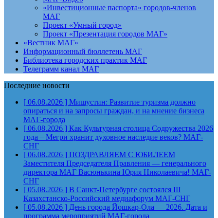
«Инвестиционные паспорта» городов-членов
МАГ
Проект «Умный город»
Проект «Презентация городов МАГ»
«Вестник МАГ»
Информационный бюллетень МАГ
Библиотека городских практик МАГ
Телеграмм канал МАГ
Последние новости
[ 06.08.2026 ]
Мишустин: Развитие туризма должно
опираться и на запросы граждан, и на мнение бизнеса
МАГ-города
[ 06.08.2026 ]
Как Культурная столица Содружества 2026
года – Мегри хранит духовное наследие веков?
МАГ-
СНГ
[ 06.08.2026 ]
ПОЗДРАВЛЯЕМ С ЮБИЛЕЕМ
Заместителя Председателя Правления — генерального
директора МАГ Васюнькина Юрия Николаевича!
МАГ-
СНГ
[ 05.08.2026 ]
В Санкт-Петербурге состоялся III
Казахстанско-Российский медиафорум
МАГ-СНГ
[ 05.08.2026 ]
День города Йошкар-Ола — 2026. Дата и
программа мероприятий
МАГ-города