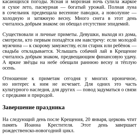
касающихся погоды. Ясная и морозная ночь сулила жаркое
и сухое лето, пасмурная — богатый урожай. Полная луна
в сочельник предвещала весенние паводки, а новолуние —
холодную и затяжную весну. Много снега в этот день
считалось добрым знаком: он обещал отсутствие эпидемий.
Существовали и личные приметы. Девушки, выходя из дома,
смотрели, кто первым попадётся им навстречу: если молодой
мужчина — к скорому замужеству, если старик или ребёнок —
свадьба откладывается. Услышать собачий лай в Крещение
считалось добрым знаком, предвещающим финансовую удачу.
А яркие звёзды на небе обещали раннюю весну и тёплую
осень.
Отношение к приметам сегодня у многих ироничное,
но интерес к ним не исчезает. Для одних это часть
культурного наследия, для других — повод задуматься о связи
с предками и природой.
Завершение праздника
На следующий день после Крещения, 20 января, церковь чтит
память Иоанна Крестителя. Этот день завершает
рождественско-новогодний цикл.