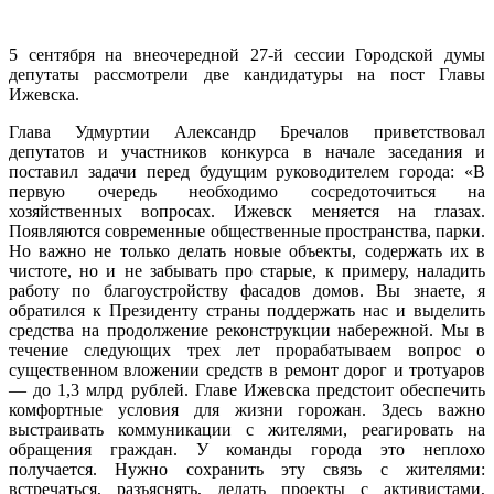
Ижевск
избран
5 сентября на внеочередной 27-й сессии Городской думы
Дмитр
депутаты рассмотрели две кандидатуры на пост Главы
Чистяк
Ижевска.
Глава Удмуртии Александр Бречалов приветствовал
депутатов и участников конкурса в начале заседания и
поставил задачи перед будущим руководителем города: «В
первую очередь необходимо сосредоточиться на
хозяйственных вопросах. Ижевск меняется на глазах.
Появляются современные общественные пространства, парки.
Но важно не только делать новые объекты, содержать их в
чистоте, но и не забывать про старые, к примеру, наладить
работу по благоустройству фасадов домов. Вы знаете, я
обратился к Президенту страны поддержать нас и выделить
средства на продолжение реконструкции набережной. Мы в
течение следующих трех лет прорабатываем вопрос о
существенном вложении средств в ремонт дорог и тротуаров
— до 1,3 млрд рублей. Главе Ижевска предстоит обеспечить
комфортные условия для жизни горожан. Здесь важно
выстраивать коммуникации с жителями, реагировать на
обращения граждан. У команды города это неплохо
получается. Нужно сохранить эту связь с жителями:
встречаться, разъяснять, делать проекты с активистами,