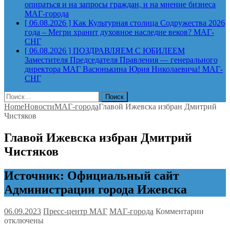
опираться и на запросы граждан, и на мнение бизнеса
МАГ-города
[ 06.08.2026 ]
Как Культурная столица Содружества 2026
года – Мегри хранит духовное наследие веков?
МАГ-
СНГ
[ 06.08.2026 ]
ПОЗДРАВЛЯЕМ С ЮБИЛЕЕМ
Заместителя Председателя Правления — генерального
директора МАГ Васюнькина Юрия Николаевича!
МАГ-
СНГ
Найти:
Home
Новости
МАГ-города
Главой Ижевска избран Дмитрий
Чистяков
Главой Ижевска избран Дмитрий
Чистяков
Источник: Официальный сайт
Администрации города Ижевска
к
06.09.2023
Пресс-центр МАГ
МАГ-города
Комментарии
записи
отключены
Главой