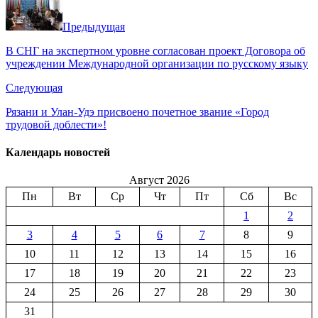
Предыдущая
В СНГ на экспертном уровне согласован проект Договора об
учреждении Международной организации по русскому языку
Следующая
Рязани и Улан-Удэ присвоено почетное звание «Город
трудовой доблести»!
Календарь новостей
Август 2026
Пн
Вт
Ср
Чт
Пт
Сб
Вс
1
2
3
4
5
6
7
8
9
10
11
12
13
14
15
16
17
18
19
20
21
22
23
24
25
26
27
28
29
30
31