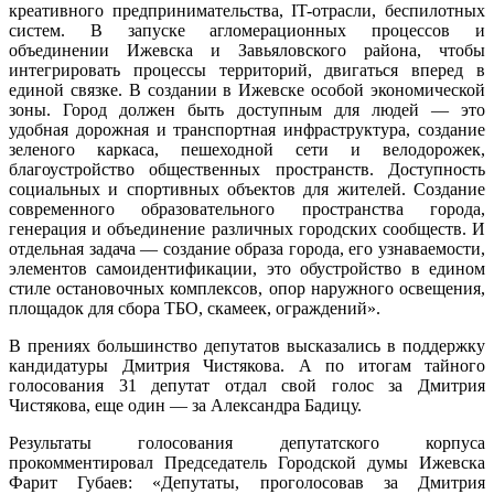
креативного предпринимательства, IT-отрасли, беспилотных
систем. В запуске агломерационных процессов и
объединении Ижевска и Завьяловского района, чтобы
интегрировать процессы территорий, двигаться вперед в
единой связке. В создании в Ижевске особой экономической
зоны. Город должен быть доступным для людей — это
удобная дорожная и транспортная инфраструктура, создание
зеленого каркаса, пешеходной сети и велодорожек,
благоустройство общественных пространств. Доступность
социальных и спортивных объектов для жителей. Создание
современного образовательного пространства города,
генерация и объединение различных городских сообществ. И
отдельная задача — создание образа города, его узнаваемости,
элементов самоидентификации, это обустройство в едином
стиле остановочных комплексов, опор наружного освещения,
площадок для сбора ТБО, скамеек, ограждений».
В прениях большинство депутатов высказались в поддержку
кандидатуры Дмитрия Чистякова. А по итогам тайного
голосования 31 депутат отдал свой голос за Дмитрия
Чистякова, еще один — за Александра Бадицу.
Результаты голосования депутатского корпуса
прокомментировал Председатель Городской думы Ижевска
Фарит Губаев: «Депутаты, проголосовав за Дмитрия