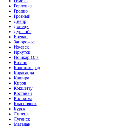
Гомель
Горловка
Гродно
Грозный
Днепр
Донецк
Душанбе
Ереван
Запорожье
Ижевск
Иркутск
Йошкар-Ола
Казань
Калининград
Караганда
Кашира
Киров
Кокшетау
Костанай
Кострома
Красноярск
Курск
Липецк
Луганск
Магадан