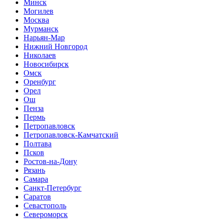
Минск
Могилев
Москва
Мурманск
Нарьян-Мар
Нижний Новгород
Николаев
Новосибирск
Омск
Оренбург
Орел
Ош
Пенза
Пермь
Петропавловск
Петропавловск-Камчатский
Полтава
Псков
Ростов-на-Дону
Рязань
Самара
Санкт-Петербург
Саратов
Севастополь
Североморск