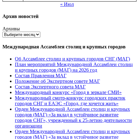
« Июл
Архив новостей
Архивы
Международная Ассамблея столиц и крупных городов
Об Ассамблее столиц и крупных городов СНГ (МАГ)
План мероприятий Международной Ассамблеи столиц
и крупных городов (МАГ) на 2026 год
Состав Правления МАГ
Положение об Экспертном совете МАГ
Состав Экспертного совета МАГ
Международный конкурс «Город в зеркале СМИ»
Международный смотр-конкурс городских практик
городов СНГ и ЕАЭС «Город, где хочется жить»
Орден Международной Ассамблеи столиц и крупных
городов (МАГ) «За вклад в устойчивое развитие
городов СНГ», учрежденный к 25-летию деятельности
организации
Орден Международной Ассамблеи столиц и крупных
городов (МАГ) «За вклад в устойчивое развитие