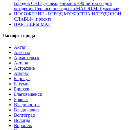
городов СНГ», учрежденный к «90-летию со дня
рождения Первого президента МАГ Ю.М. Лужкова»
ПОЛОЖЕНИЕ «ГОРОД МУЖЕСТВА И ТРУДОВОЙ
СЛАВЫ» (проект)
ПАРТНЕРЫ МАГ
Паспорт города
Актау
Алматы
Архангельск
Астана
Астрахань
Атырау
Барнаул
Батуми
Бишкек
Благовещенск
Брянск
Владивосток
Владикавказ
Волгоград
Вологда
Воронеж