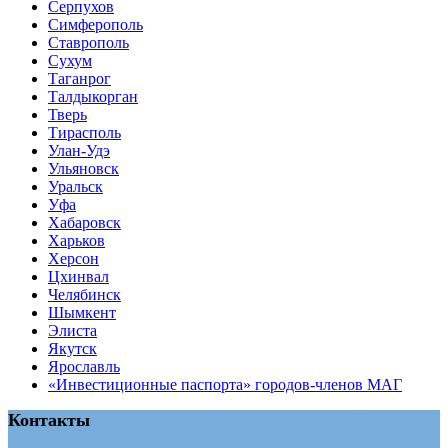
Серпухов
Симферополь
Ставрополь
Сухум
Таганрог
Tалдыкорган
Тверь
Тирасполь
Улан-Удэ
Ульяновск
Уральск
Уфа
Хабаровск
Харьков
Херсон
Цхинвал
Челябинск
Шымкент
Элиста
Якутск
Ярославль
«Инвестиционные паспорта» городов-членов МАГ
Контакты