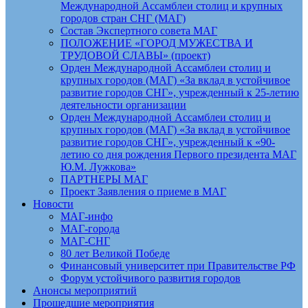
Международной Ассамблеи столиц и крупных
городов стран СНГ (МАГ)
Состав Экспертного совета МАГ
ПОЛОЖЕНИЕ «ГОРОД МУЖЕСТВА И
ТРУДОВОЙ СЛАВЫ» (проект)
Орден Международной Ассамблеи столиц и
крупных городов (МАГ) «За вклад в устойчивое
развитие городов СНГ», учрежденный к 25-летию
деятельности организации
Орден Международной Ассамблеи столиц и
крупных городов (МАГ) «За вклад в устойчивое
развитие городов СНГ», учрежденный к «90-
летию со дня рождения Первого президента МАГ
Ю.М. Лужкова»
ПАРТНЕРЫ МАГ
Проект Заявления о приеме в МАГ
Новости
МАГ-инфо
МАГ-города
МАГ-СНГ
80 лет Великой Победе
Финансовый университет при Правительстве РФ
Форум устойчивого развития городов
Анонсы мероприятий
Прошедшие мероприятия