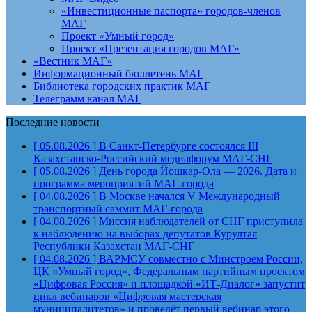
«Инвестиционные паспорта» городов-членов
МАГ
Проект «Умный город»
Проект «Презентация городов МАГ»
«Вестник МАГ»
Информационный бюллетень МАГ
Библиотека городских практик МАГ
Телеграмм канал МАГ
Последние новости
[ 05.08.2026 ]
В Санкт-Петербурге состоялся III
Казахстанско-Российский медиафорум
МАГ-СНГ
[ 05.08.2026 ]
День города Йошкар-Ола — 2026. Дата и
программа мероприятий
МАГ-города
[ 04.08.2026 ]
В Москве начался V Международный
транспортный саммит
МАГ-города
[ 04.08.2026 ]
Миссия наблюдателей от СНГ приступила
к наблюдению на выборах депутатов Курултая
Республики Казахстан
МАГ-СНГ
[ 04.08.2026 ]
ВАРМСУ совместно с Минстроем России,
ЦК «Умный город», Федеральным партийным проектом
«Цифровая Россия» и площадкой «ИТ-Диалог» запустит
цикл вебинаров «Цифровая мастерская
муниципалитетов» и проведёт первый вебинар этого