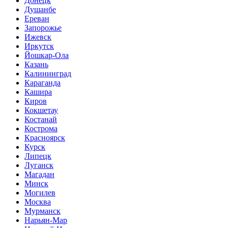
Донецк
Душанбе
Ереван
Запорожье
Ижевск
Иркутск
Йошкар-Ола
Казань
Калининград
Караганда
Кашира
Киров
Кокшетау
Костанай
Кострома
Красноярск
Курск
Липецк
Луганск
Магадан
Минск
Могилев
Москва
Мурманск
Нарьян-Мар