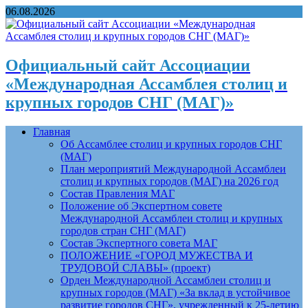
06.08.2026
Официальный сайт Ассоциации
«Международная Ассамблея столиц и
крупных городов СНГ (МАГ)»
Главная
Об Ассамблее столиц и крупных городов СНГ
(МАГ)
План мероприятий Международной Ассамблеи
столиц и крупных городов (МАГ) на 2026 год
Состав Правления МАГ
Положение об Экспертном совете
Международной Ассамблеи столиц и крупных
городов стран СНГ (МАГ)
Состав Экспертного совета МАГ
ПОЛОЖЕНИЕ «ГОРОД МУЖЕСТВА И
ТРУДОВОЙ СЛАВЫ» (проект)
Орден Международной Ассамблеи столиц и
крупных городов (МАГ) «За вклад в устойчивое
развитие городов СНГ», учрежденный к 25-летию