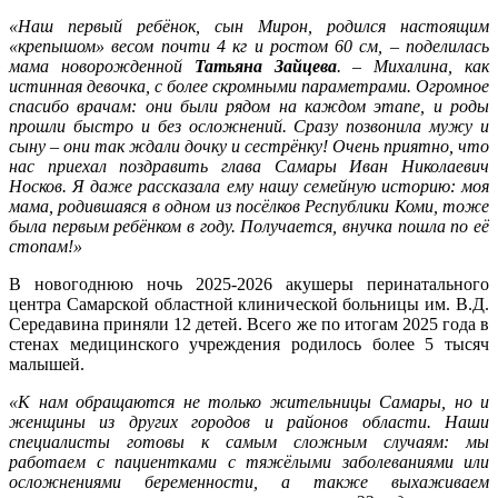
«Наш первый ребёнок, сын Мирон, родился настоящим
«крепышом» весом почти 4 кг и ростом 60 см, – поделилась
мама новорожденной
Татьяна Зайцева
. – Михалина, как
истинная девочка, с более скромными параметрами. Огромное
спасибо врачам: они были рядом на каждом этапе, и роды
прошли быстро и без осложнений. Сразу позвонила мужу и
сыну – они так ждали дочку и сестрёнку! Очень приятно, что
нас приехал поздравить глава Самары Иван Николаевич
Носков. Я даже рассказала ему нашу семейную историю: моя
мама, родившаяся в одном из посёлков Республики Коми, тоже
была первым ребёнком в году. Получается, внучка пошла по её
стопам!»
В новогоднюю ночь 2025-2026 акушеры перинатального
центра Самарской областной клинической больницы им. В.Д.
Середавина приняли 12 детей. Всего же по итогам 2025 года в
стенах медицинского учреждения родилось более 5 тысяч
малышей.
«К нам обращаются не только жительницы Самары, но и
женщины из других городов и районов области. Наши
специалисты готовы к самым сложным случаям: мы
работаем с пациентками с тяжёлыми заболеваниями или
осложнениями беременности, а также выхаживаем