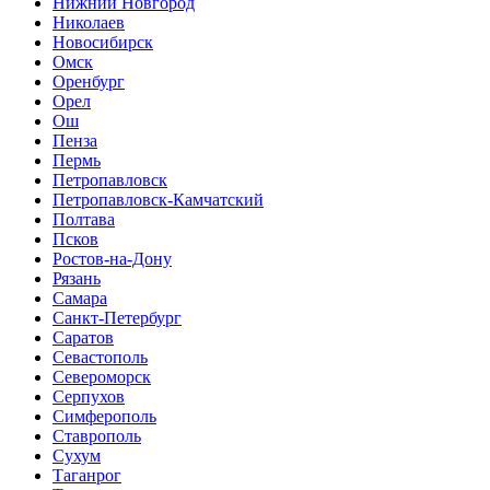
Нижний Новгород
Николаев
Новосибирск
Омск
Оренбург
Орел
Ош
Пенза
Пермь
Петропавловск
Петропавловск-Камчатский
Полтава
Псков
Ростов-на-Дону
Рязань
Самара
Санкт-Петербург
Саратов
Севастополь
Североморск
Серпухов
Симферополь
Ставрополь
Сухум
Таганрог