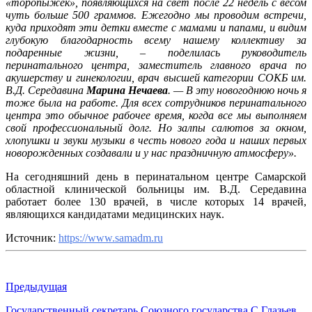
«торопыжек», появляющихся на свет после 22 недель с весом
чуть больше 500 граммов. Ежегодно мы проводим встречи,
куда приходят эти детки вместе с мамами и папами, и видим
глубокую благодарность всему нашему коллективу за
подаренные жизни, – поделилась руководитель
перинатального центра, заместитель главного врача по
акушерству и гинекологии, врач высшей категории СОКБ им.
В.Д. Середавина
Марина Нечаева
. — В эту новогоднюю ночь я
тоже была на работе. Для всех сотрудников перинатального
центра это обычное рабочее время, когда все мы выполняем
свой профессиональный долг. Но залпы салютов за окном,
хлопушки и звуки музыки в честь нового года и наших первых
новорожденных создавали и у нас праздничную атмосферу».
На сегодняшний день в перинатальном центре Самарской
областной клинической больницы им. В.Д. Середавина
работает более 130 врачей, в числе которых 14 врачей,
являющихся кандидатами медицинских наук.
Источник:
https://www.samadm.ru
Предыдущая
Государственный секретарь Союзного государства С.Глазьев