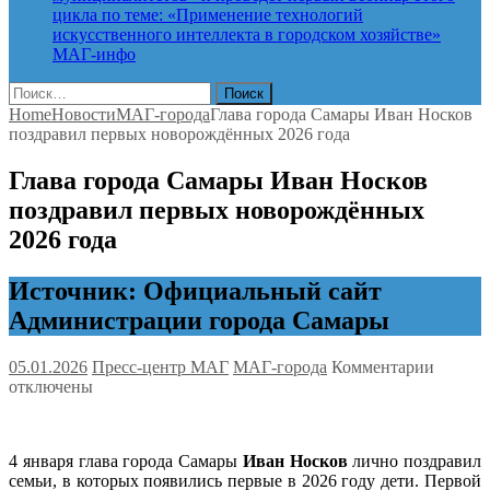
цикла по теме: «Применение технологий
искусственного интеллекта в городском хозяйстве»
МАГ-инфо
Найти:
Home
Новости
МАГ-города
Глава города Самары Иван Носков
поздравил первых новорождённых 2026 года
Глава города Самары Иван Носков
поздравил первых новорождённых
2026 года
Источник: Официальный сайт
Администрации города Самары
к
05.01.2026
Пресс-центр МАГ
МАГ-города
Комментарии
записи
отключены
Глава
города
Самар
4 января глава города Самары
Иван Носков
лично поздравил
Иван
семьи, в которых появились первые в 2026 году дети. Первой
Носков