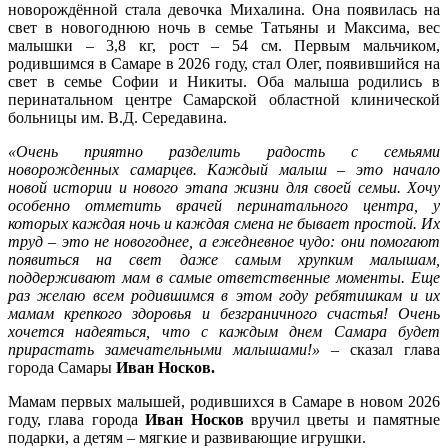
новорождённой стала девочка Михалина. Она появилась на
поздра
свет в новогоднюю ночь в семье Татьяны и Максима, вес
первых
малышки – 3,8 кг, рост – 54 см. Первым мальчиком,
новоро
родившимся в Самаре в 2026 году, стал Олег, появившийся на
2026
свет в семье Софии и Никиты. Оба малыша родились в
года
перинатальном центре Самарской областной клинической
больницы им. В.Д. Середавина.
«Очень приятно разделить радость с семьями
новорожденных самарцев. Каждый малыш – это начало
новой истории и нового этапа жизни для своей семьи. Хочу
особенно отметить врачей перинатального центра, у
которых каждая ночь и каждая смена не бывает простой. Их
труд – это не новогоднее, а ежедневное чудо: они помогают
появиться на свет даже самым хрупким малышам,
поддерживают мам в самые ответственные моменты. Еще
раз желаю всем родившимся в этом году ребятишкам и их
мамам крепкого здоровья и безграничного счастья! Очень
хочется надеяться, что с каждым днем Самара будет
прирастать замечательными малышами!»
– сказал глава
города Самары
Иван Носков.
Мамам первых малышей, родившихся в Самаре в новом 2026
году, глава города
Иван Носков
вручил цветы и памятные
подарки, а детям – мягкие и развивающие игрушки.