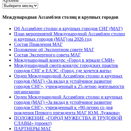
Архивы
Международная Ассамблея столиц и крупных городов
Об Ассамблее столиц и крупных городов СНГ (МАГ)
План мероприятий Международной Ассамблеи столиц
и крупных городов (МАГ) на 2026 год
Состав Правления МАГ
Положение об Экспертном совете МАГ
Состав Экспертного совета МАГ
Международный конкурс «Город в зеркале СМИ»
Международный смотр-конкурс городских практик
городов СНГ и ЕАЭС «Город, где хочется жить»
Орден Международной Ассамблеи столиц и крупных
городов (МАГ) «За вклад в устойчивое развитие
городов СНГ», учрежденный к 25-летию деятельности
организации
Орден Международной Ассамблеи столиц и крупных
городов (МАГ) «За вклад в устойчивое развитие
городов СНГ», учрежденный к «90-летию со дня
рождения Первого президента МАГ Ю.М. Лужкова»
ПОЛОЖЕНИЕ «ГОРОД МУЖЕСТВА И ТРУДОВОЙ
СЛАВЫ» (проект)
ПАРТНЕРЫ МАГ