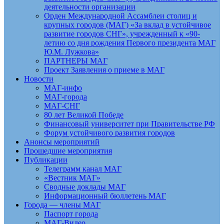
деятельности организации
Орден Международной Ассамблеи столиц и
крупных городов (МАГ) «За вклад в устойчивое
развитие городов СНГ», учрежденный к «90-
летию со дня рождения Первого президента МАГ
Ю.М. Лужкова»
ПАРТНЕРЫ МАГ
Проект Заявления о приеме в МАГ
Новости
МАГ-инфо
МАГ-города
МАГ-СНГ
80 лет Великой Победе
Финансовый университет при Правительстве РФ
Форум устойчивого развития городов
Анонсы мероприятий
Прошедшие мероприятия
Публикации
Телеграмм канал МАГ
«Вестник МАГ»
Сводные доклады МАГ
Информационный бюллетень МАГ
Города — члены МАГ
Паспорт города
МАГ-Видео