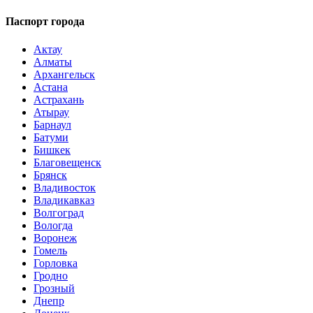
Паспорт города
Актау
Алматы
Архангельск
Астана
Астрахань
Атырау
Барнаул
Батуми
Бишкек
Благовещенск
Брянск
Владивосток
Владикавказ
Волгоград
Вологда
Воронеж
Гомель
Горловка
Гродно
Грозный
Днепр