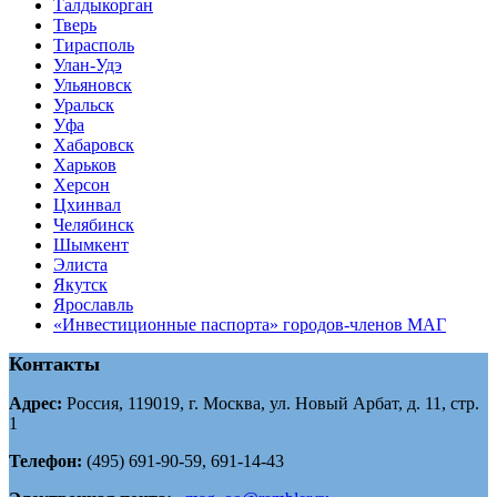
Tалдыкорган
Тверь
Тирасполь
Улан-Удэ
Ульяновск
Уральск
Уфа
Хабаровск
Харьков
Херсон
Цхинвал
Челябинск
Шымкент
Элиста
Якутск
Ярославль
«Инвестиционные паспорта» городов-членов МАГ
Контакты
Адрес:
Россия, 119019, г. Москва, ул. Новый Арбат, д. 11, стр.
1
Телефон:
(495) 691-90-59, 691-14-43