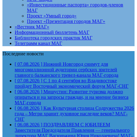
«Инвестиционные паспорта» городов-членов
МАГ
Проект «Умный город»
Проект «Презентация городов МАГ»
«Вестник МАГ»
Информационный бюллетень МАГ
Библиотека городских практик МАГ
Телеграмм канал МАГ
Последние новости
[ 07.08.2026 ]
Нижний Новгород снимут для
многомиллионной аудитории сербских зрителей
главного балканского тревел-канала
МАГ-города
[ 07.08.2026 ]
С 1 по 4 сентября во Владивостоке
пройдет Восточный экономический форум
МАГ-СНГ
[ 06.08.2026 ]
Мишустин: Развитие туризма должно
опираться и на запросы граждан, и на мнение бизнеса
МАГ-города
[ 06.08.2026 ]
Как Культурная столица Содружества 2026
года – Мегри хранит духовное наследие веков?
МАГ-
СНГ
[ 06.08.2026 ]
ПОЗДРАВЛЯЕМ С ЮБИЛЕЕМ
Заместителя Председателя Правления — генерального
директора МАГ Васюнькина Юрия Николаевича!
МАГ-