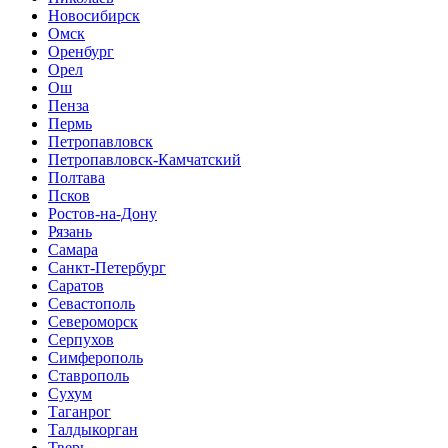
Новосибирск
Омск
Оренбург
Орел
Ош
Пенза
Пермь
Петропавловск
Петропавловск-Камчатский
Полтава
Псков
Ростов-на-Дону
Рязань
Самара
Санкт-Петербург
Саратов
Севастополь
Североморск
Серпухов
Симферополь
Ставрополь
Сухум
Таганрог
Tалдыкорган
Тверь