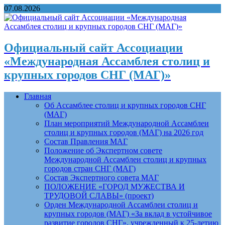
07.08.2026
Официальный сайт Ассоциации
«Международная Ассамблея столиц и
крупных городов СНГ (МАГ)»
Главная
Об Ассамблее столиц и крупных городов СНГ
(МАГ)
План мероприятий Международной Ассамблеи
столиц и крупных городов (МАГ) на 2026 год
Состав Правления МАГ
Положение об Экспертном совете
Международной Ассамблеи столиц и крупных
городов стран СНГ (МАГ)
Состав Экспертного совета МАГ
ПОЛОЖЕНИЕ «ГОРОД МУЖЕСТВА И
ТРУДОВОЙ СЛАВЫ» (проект)
Орден Международной Ассамблеи столиц и
крупных городов (МАГ) «За вклад в устойчивое
развитие городов СНГ», учрежденный к 25-летию