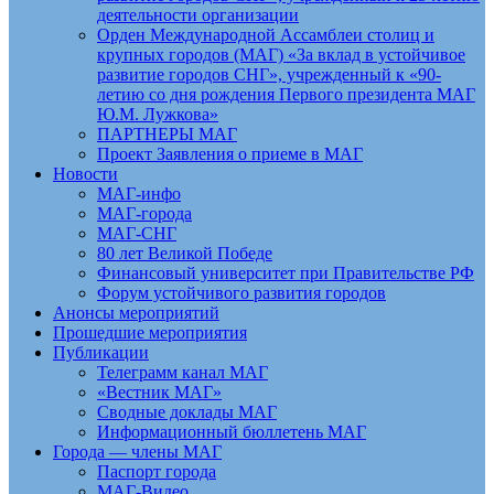
деятельности организации
Орден Международной Ассамблеи столиц и
крупных городов (МАГ) «За вклад в устойчивое
развитие городов СНГ», учрежденный к «90-
летию со дня рождения Первого президента МАГ
Ю.М. Лужкова»
ПАРТНЕРЫ МАГ
Проект Заявления о приеме в МАГ
Новости
МАГ-инфо
МАГ-города
МАГ-СНГ
80 лет Великой Победе
Финансовый университет при Правительстве РФ
Форум устойчивого развития городов
Анонсы мероприятий
Прошедшие мероприятия
Публикации
Телеграмм канал МАГ
«Вестник МАГ»
Сводные доклады МАГ
Информационный бюллетень МАГ
Города — члены МАГ
Паспорт города
МАГ-Видео