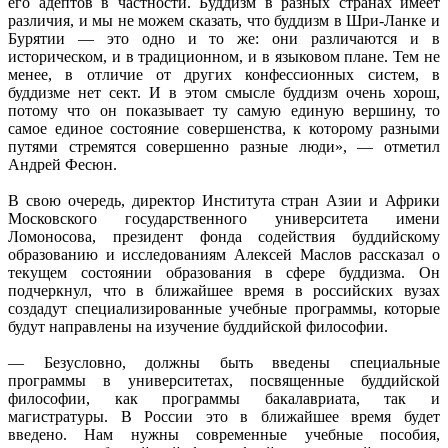
его адептов в частности. Буддизм в разных странах имеет
различия, и мы не можем сказать, что буддизм в Шри-Ланке и
Бурятии — это одно и то же: они различаются и в
историческом, и в традиционном, и в языковом плане. Тем не
менее, в отличие от других конфессионных систем, в
буддизме нет сект. И в этом смысле буддизм очень хорош,
потому что он показывает ту самую единую вершину, то
самое единое состояние совершенства, к которому разными
путями стремятся совершенно разные люди», — отметил
Андрей Фесюн.
В свою очередь, директор Института стран Азии и Африки
Московского государственного университета имени
Ломоносова, президент фонда содействия буддийскому
образованию и исследованиям Алексей Маслов рассказал о
текущем состоянии образования в сфере буддизма. Он
подчеркнул, что в ближайшее время в российских вузах
создадут специализированные учебные программы, которые
будут направлены на изучение буддийской философии.
— Безусловно, должны быть введены специальные
программы в университетах, посвященные буддийской
философии, как программы бакалавриата, так и
магистратуры. В России это в ближайшее время будет
введено. Нам нужны современные учебные пособия,