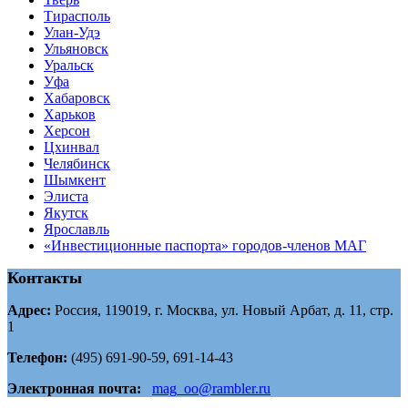
Тирасполь
Улан-Удэ
Ульяновск
Уральск
Уфа
Хабаровск
Харьков
Херсон
Цхинвал
Челябинск
Шымкент
Элиста
Якутск
Ярославль
«Инвестиционные паспорта» городов-членов МАГ
Контакты
Адрес:
Россия, 119019, г. Москва, ул. Новый Арбат, д. 11, стр.
1
Телефон:
(495) 691-90-59, 691-14-43
Электронная почта:
mag_oo@rambler.ru