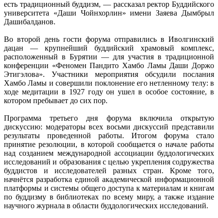
есть традиционный буддизм, — рассказал ректор Буддийского
университета «Даши Чойнхорлин» имени Заяева Дымбрыл
Дашибалданов.
Во второй день гости форума отправились в Иволгинский
дацан — крупнейший буддийский храмовый комплекс,
расположенный в Бурятии — для участия в традиционной
конференции «Феномен Пандито Хамбо Ламы Даши Доржо
Этигэлова». Участники мероприятия обсудили послания
Хамбо Ламы и совершили поклонение его нетленному телу: в
ходе медитации в 1927 году он ушел в особое состояние, в
котором пребывает до сих пор.
Программа третьего дня форума включила открытую
дискуссию: модераторы всех восьми дискуссий представили
результаты проведенной работы. Итогом форума стало
принятие резолюции, в которой сообщается о начале работы
над созданием международной ассоциации буддологических
исследований и образования с целью укрепления содружества
буддистов и исследователей разных стран. Кроме того,
начнётся разработка единой академической информационной
платформы и системы общего доступа к материалам и книгам
по буддизму в библиотеках по всему миру, а также издание
научного журнала в области буддологических исследований.