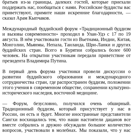
братьев из-за границы, далеких гостей, которые приехали
поддержать нас, пообщаться с нами. Российские буддисты вас
приветствуют, примите наши искренние благодарности, —
сказал Арам Кыпчаков.
Международный буддийский форум «Традиционный буддизм
и вызовы современности» проходил в Улан-Удэ с 17 по 19
августа. В нём участвовали гости из Вьетнама, Индии, Китая,
Монголии, Мьянмы, Непала, Таиланда, Шри-Ланки и других
буддийских стран. Всего в Бурятии собрались более 600
человек. На открытии участникам передали приветствие от
президента Владимира Путина.
В первый день форума участники провели дискуссии о
развитии буддийского образования и международного
сотрудничества стран, где распространен буддизм, положении
этого учения в современном обществе, сохранении культурно-
исторического наследия, восточной медицине.
— Форум, безусловно, получился очень обширный.
Традиционный буддизм, который присутствует у нас в
России, он есть и будет. Многие иностранные представители
Сангхи восхищались тем, что наши настоятели дацанов все
вместе собрались и дружно обсуждали большое количество
вопросов, участвовали в молебнах. Мы показали, что у нас