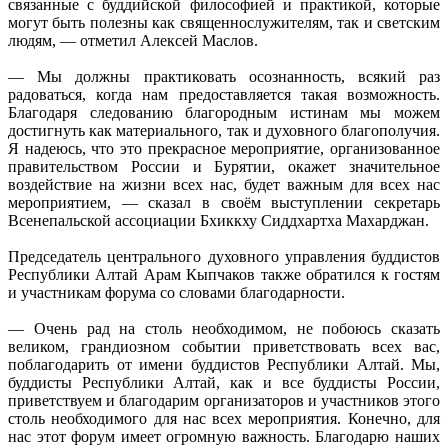
связанные с буддийской философией и практикой, которые
могут быть полезны как священнослужителям, так и светским
людям, — отметил Алексей Маслов.
— Мы должны практиковать осознанность, всякий раз
радоваться, когда нам предоставляется такая возможность.
Благодаря следованию благородным истинам мы можем
достигнуть как материального, так и духовного благополучия.
Я надеюсь, что это прекрасное мероприятие, организованное
правительством России и Бурятии, окажет значительное
воздействие на жизни всех нас, будет важным для всех нас
мероприятием, — сказал в своём выступлении секретарь
Всенепальской ассоциации Бхиккху Сиддхартха Махарджан.
Председатель центрального духовного управления буддистов
Республики Алтай Арам Кыпчаков также обратился к гостям
и участникам форума со словами благодарности.
— Очень рад на столь необходимом, не побоюсь сказать
великом, грандиозном событии приветствовать всех вас,
поблагодарить от имени буддистов Республики Алтай. Мы,
буддисты Республики Алтай, как и все буддисты России,
приветствуем и благодарим организаторов и участников этого
столь необходимого для нас всех мероприятия. Конечно, для
нас этот форум имеет огромную важность. Благодарю наших