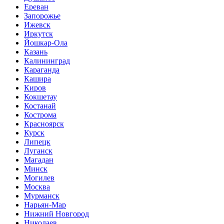
Ереван
Запорожье
Ижевск
Иркутск
Йошкар-Ола
Казань
Калининград
Караганда
Кашира
Киров
Кокшетау
Костанай
Кострома
Красноярск
Курск
Липецк
Луганск
Магадан
Минск
Могилев
Москва
Мурманск
Нарьян-Мар
Нижний Новгород
Николаев