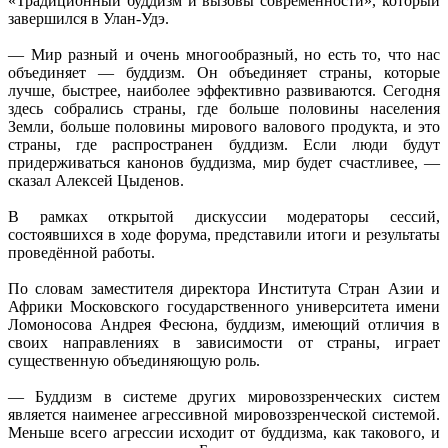
«Традиционный буддизм и вызовы современности», который
мир
завершился в Улан-Удэ.
будет
счастл
— Мир разный и очень многообразный, но есть то, что нас
объединяет — буддизм. Он объединяет страны, которые
лучше, быстрее, наиболее эффективно развиваются. Сегодня
здесь собрались страны, где больше половины населения
Земли, больше половины мирового валового продукта, и это
страны, где распространен буддизм. Если люди будут
придерживаться канонов буддизма, мир будет счастливее, —
сказал Алексей Цыденов.
В рамках открытой дискуссии модераторы сессий,
состоявшихся в ходе форума, представили итоги и результаты
проведённой работы.
По словам заместителя директора Института Стран Азии и
Африки Московского государственного университета имени
Ломоносова Андрея Фесюна, буддизм, имеющий отличия в
своих направлениях в зависимости от страны, играет
существенную объединяющую роль.
— Буддизм в системе других мировоззренческих систем
является наименее агрессивной мировоззренческой системой.
Меньше всего агрессии исходит от буддизма, как такового, и