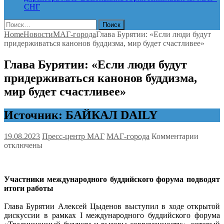
СНГ
Найти:
Home
Новости
МАГ-города
Глава Бурятии: «Если люди будут
придерживаться канонов буддизма, мир будет счастливее»
Глава Бурятии: «Если люди будут
придерживаться канонов буддизма,
мир будет счастливее»
Источник: БАЙКАЛ DAILY
к
19.08.2023
Пресс-центр МАГ
МАГ-города
Комментарии
записи
отключены
Глава
Буряти
«Если
Участники международного буддийского форума подводят
люди
итоги работы
будут
придер
Глава Бурятии Алексей Цыденов выступил в ходе открытой
каноно
дискуссии в рамках I международного буддийского форума
буддизм