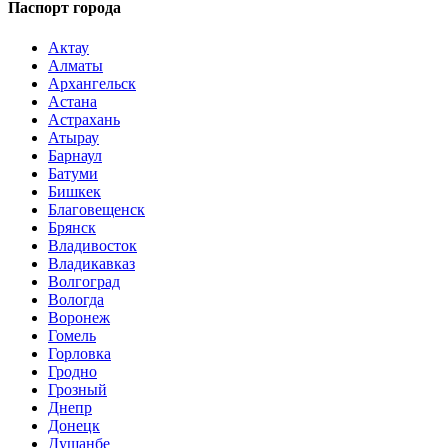
Паспорт города
Актау
Алматы
Архангельск
Астана
Астрахань
Атырау
Барнаул
Батуми
Бишкек
Благовещенск
Брянск
Владивосток
Владикавказ
Волгоград
Вологда
Воронеж
Гомель
Горловка
Гродно
Грозный
Днепр
Донецк
Душанбе