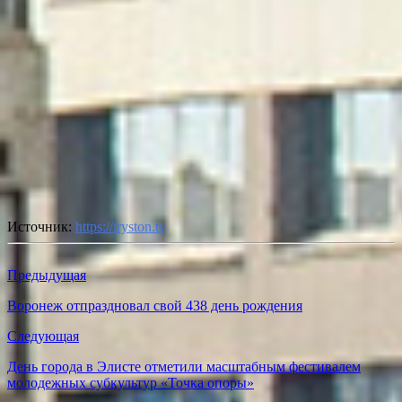
Источник:
https://iryston.tv
Предыдущая
Воронеж отпраздновал свой 438 день рождения
Следующая
День города в Элисте отметили масштабным фестивалем
молодежных субкультур «Точка опоры»