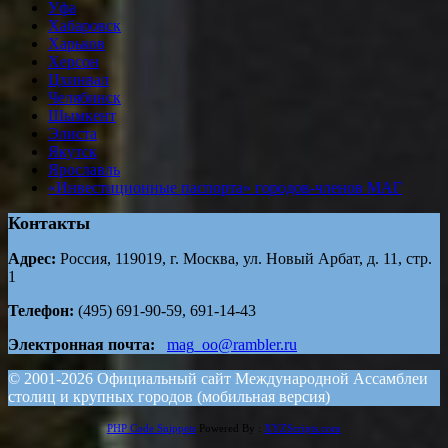
Уфа
Хабаровск
Харьков
Херсон
Цхинвал
Челябинск
Шымкент
Элиста
Якутск
Ярославль
«Инвестиционные паспорта» городов-членов МАГ
Контакты
Адрес:
Россия, 119019, г. Москва, ул. Новый Арбат, д. 11, стр.
1
Телефон:
(495) 691-90-59, 691-14-43
Электронная почта:
mag_oo@rambler.ru
© 2001-2026 Официальный сайт Международной Ассамблеи
столиц и крупных городов (мобильная версия)
PHP Code Snippets
Powered By :
XYZScripts.com