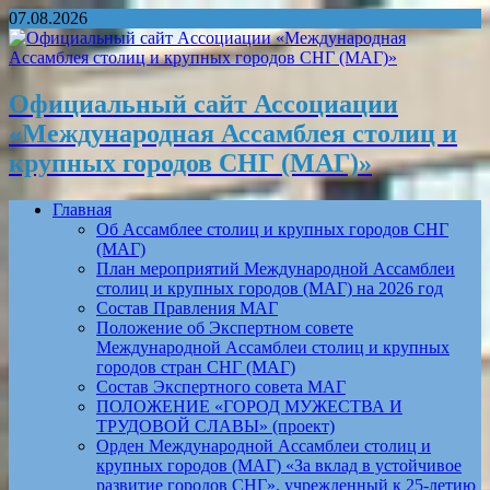
07.08.2026
Официальный сайт Ассоциации
«Международная Ассамблея столиц и
крупных городов СНГ (МАГ)»
Главная
Об Ассамблее столиц и крупных городов СНГ
(МАГ)
План мероприятий Международной Ассамблеи
столиц и крупных городов (МАГ) на 2026 год
Состав Правления МАГ
Положение об Экспертном совете
Международной Ассамблеи столиц и крупных
городов стран СНГ (МАГ)
Состав Экспертного совета МАГ
ПОЛОЖЕНИЕ «ГОРОД МУЖЕСТВА И
ТРУДОВОЙ СЛАВЫ» (проект)
Орден Международной Ассамблеи столиц и
крупных городов (МАГ) «За вклад в устойчивое
развитие городов СНГ», учрежденный к 25-летию