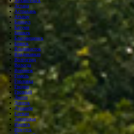
Архангельск
Астана
Астрахань
Атырау
Барнаул
Батуми
Бишкек
Благовещенск
Брянск
Владивосток
Владикавказ
Волгоград
Вологда
Воронеж
Гомель
Горловка
Гродно
Грозный
Днепр
Донецк
Душанбе
Ереван
Запорожье
Ижевск
Иркутск