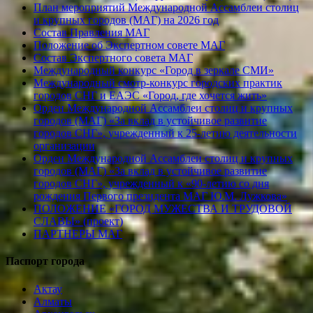
План мероприятий Международной Ассамблеи столиц
и крупных городов (МАГ) на 2026 год
Состав Правления МАГ
Положение об Экспертном совете МАГ
Состав Экспертного совета МАГ
Международный конкурс «Город в зеркале СМИ»
Международный смотр-конкурс городских практик
городов СНГ и ЕАЭС «Город, где хочется жить»
Орден Международной Ассамблеи столиц и крупных
городов (МАГ) «За вклад в устойчивое развитие
городов СНГ», учрежденный к 25-летию деятельности
организации
Орден Международной Ассамблеи столиц и крупных
городов (МАГ) «За вклад в устойчивое развитие
городов СНГ», учрежденный к «90-летию со дня
рождения Первого президента МАГ Ю.М. Лужкова»
ПОЛОЖЕНИЕ «ГОРОД МУЖЕСТВА И ТРУДОВОЙ
СЛАВЫ» (проект)
ПАРТНЕРЫ МАГ
Паспорт города
Актау
Алматы