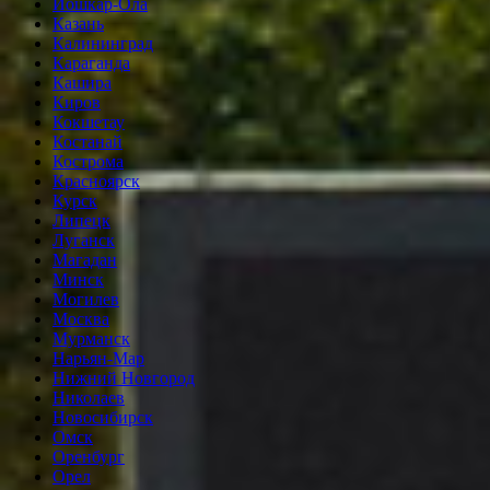
Йошкар-Ола
Казань
Калининград
Караганда
Кашира
Киров
Кокшетау
Костанай
Кострома
Красноярск
Курск
Липецк
Луганск
Магадан
Минск
Могилев
Москва
Мурманск
Нарьян-Мар
Нижний Новгород
Николаев
Новосибирск
Омск
Оренбург
Орел