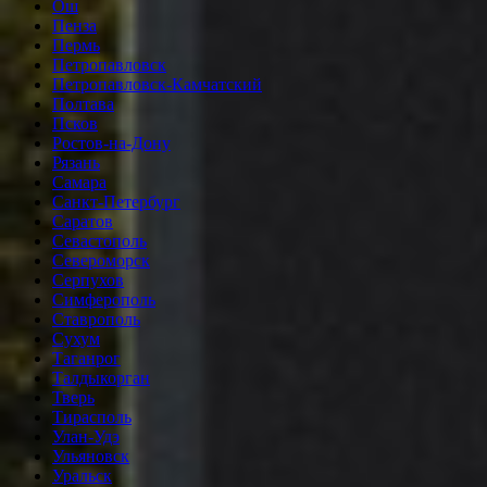
Ош
Пенза
Пермь
Петропавловск
Петропавловск-Камчатский
Полтава
Псков
Ростов-на-Дону
Рязань
Самара
Санкт-Петербург
Саратов
Севастополь
Североморск
Серпухов
Симферополь
Ставрополь
Сухум
Таганрог
Tалдыкорган
Тверь
Тирасполь
Улан-Удэ
Ульяновск
Уральск