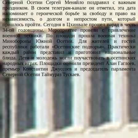
Северной Осетии Сергей Меняйло поздравил с важным
праздником. В своем телеграм-канале он отметил, эта дата
напоминает о героической борьбе за свободу и право на
независимость, о долгом и непростом пути, который
пришлось пройти. Сегодня в Цхинвале прошел парад в честь
34-ой годовщины. Мероприятие провели с привлечение
военной техники. По площади прошла военная техника
Минобороны Южной Осетии. Для жителей и гостей
республики работали «Осетинские подворья». Практически
каждый район представил и приготовил национальные
блюда. Дети и молодежь могли поучаствовать в осетинских
народных играх. Площадки оценили президент Алан Гаглоев,
премьер Константин Джуссоев и председатель парламента
Северной Осетии Таймураз Тускаев.