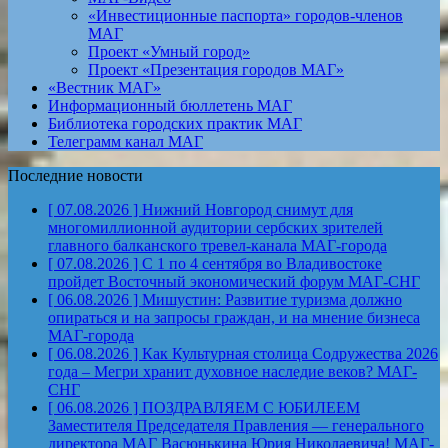
«Инвестиционные паспорта» городов-членов
МАГ
Проект «Умный город»
Проект «Презентация городов МАГ»
«Вестник МАГ»
Информационный бюллетень МАГ
Библиотека городских практик МАГ
Телеграмм канал МАГ
Последние новости
[ 07.08.2026 ]
Нижний Новгород снимут для
многомиллионной аудитории сербских зрителей
главного балканского тревел-канала
МАГ-города
[ 07.08.2026 ]
С 1 по 4 сентября во Владивостоке
пройдет Восточный экономический форум
МАГ-СНГ
[ 06.08.2026 ]
Мишустин: Развитие туризма должно
опираться и на запросы граждан, и на мнение бизнеса
МАГ-города
[ 06.08.2026 ]
Как Культурная столица Содружества 2026
года – Мегри хранит духовное наследие веков?
МАГ-
СНГ
[ 06.08.2026 ]
ПОЗДРАВЛЯЕМ С ЮБИЛЕЕМ
Заместителя Председателя Правления — генерального
директора МАГ Васюнькина Юрия Николаевича!
МАГ-