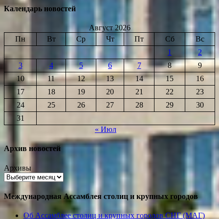
Календарь новостей
Август 2026
Пн
Вт
Ср
Чт
Пт
Сб
Вс
1
2
3
4
5
6
7
8
9
10
11
12
13
14
15
16
17
18
19
20
21
22
23
24
25
26
27
28
29
30
31
« Июл
Архив новостей
Архивы
Международная Ассамблея столиц и крупных городов
Об Ассамблее столиц и крупных городов СНГ (МАГ)