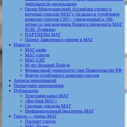
деятельности организации
Орден Международной Ассамблеи столиц и
крупных городов (МАГ) «За вклад в устойчивое
развитие городов СНГ», учрежденный к «90-
летию со дня рождения Первого президента МАГ
Ю.М. Лужкова»
ПАРТНЕРЫ МАГ
Проект Заявления о приеме в МАГ
Новости
МАГ-инфо
МАГ-города
МАГ-СНГ
80 лет Великой Победе
Финансовый университет при Правительстве РФ
Форум устойчивого развития городов
Анонсы мероприятий
Прошедшие мероприятия
Публикации
Телеграмм канал МАГ
«Вестник МАГ»
Сводные доклады МАГ
Информационный бюллетень МАГ
Города — члены МАГ
Паспорт города
МАГ-Видео