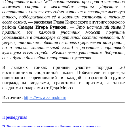
«
Спортивная школа №11 воспитывает призеров и чемпионов
лыжного спорта в масштабах страны. Дирекция и
воспитанники школы ежегодно готовят в лесопарке лыжную
трассу, поддерживают её в хорошем состоянии в течение
всего сезона
, — рассказал Глава Кировского внутригородского
района Самары
Игорь Рудаков
. —
Это настоящий зимний
праздник, где каждый участник может получить
удовольствие в атмосфере спортивной состязательности. Я
уверен, что такие события не только укрепляют наш район,
но и вносят значительный вклад в развитие спортивной
культуры всего города. Желаю всем участникам бодрости,
силы духа и дальнейших спортивных успехов».
В лыжных гонках приняли участие порядка 120
воспитанников спортивной школы. Победители и призеры
новогодних соревнований в каждой возрастной группе
награждены медалями, грамотами и призами, а также
сладкими подарками от Деда Мороза.
Источник:
https://www.samadm.ru
Предыдущая
В России запущена первая работающая на отходах