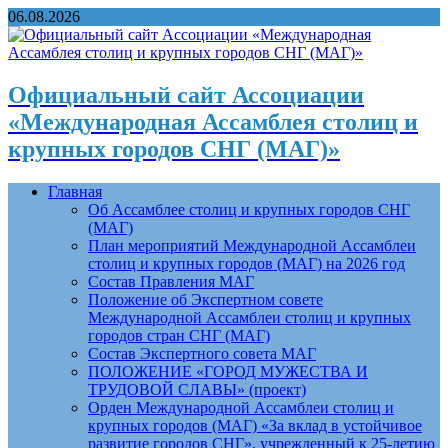
06.08.2026
Официальный сайт Ассоциации
«Международная Ассамблея столиц и
крупных городов СНГ (МАГ)»
Главная
Об Ассамблее столиц и крупных городов СНГ
(МАГ)
План мероприятий Международной Ассамблеи
столиц и крупных городов (МАГ) на 2026 год
Состав Правления МАГ
Положение об Экспертном совете
Международной Ассамблеи столиц и крупных
городов стран СНГ (МАГ)
Состав Экспертного совета МАГ
ПОЛОЖЕНИЕ «ГОРОД МУЖЕСТВА И
ТРУДОВОЙ СЛАВЫ» (проект)
Орден Международной Ассамблеи столиц и
крупных городов (МАГ) «За вклад в устойчивое
развитие городов СНГ», учрежденный к 25-летию