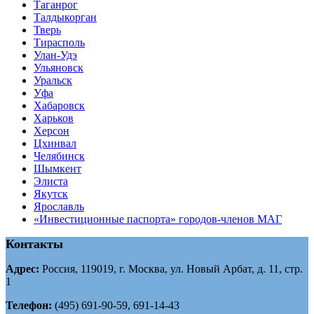
Таганрог
Tалдыкорган
Тверь
Тирасполь
Улан-Удэ
Ульяновск
Уральск
Уфа
Хабаровск
Харьков
Херсон
Цхинвал
Челябинск
Шымкент
Элиста
Якутск
Ярославль
«Инвестиционные паспорта» городов-членов МАГ
Контакты
Адрес:
Россия, 119019, г. Москва, ул. Новый Арбат, д. 11, стр.
1
Телефон:
(495) 691-90-59, 691-14-43