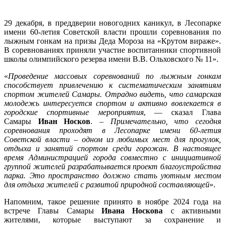
Самаре
в
29 декабря, в преддверии новогодних каникул, в Лесопарке
Лесопа
имени 60-летия Советской власти прошли соревнования по
имени
лыжным гонкам на призы Деда Мороза на «Крутом вираже».
60-
В соревнованиях приняли участие воспитанники спортивной
летия
школы олимпийского резерва имени В.В. Ольховского № 11».
Советс
власти
«
Проведение массовых соревнований по лыжным гонкам
прошл
способствует привлечению к систематическим занятиям
соревн
спортом жителей Самары. Отрадно видеть, что самарская
по
молодежь интересуется спортом и активно вовлекается в
лыжны
городские спортивные мероприятия
, — сказал Глава
гонкам
Самары
Иван Носков
. –
Примечательно, что сегодня
на
соревнования проходят в Лесопарке имени 60-летия
призы
Советской власти – одном из любимых мест для прогулок,
Деда
отдыха и занятий спортом среди горожан. В настоящее
Мороза
время Администрацией города совместно с инициативной
группой жителей разрабатывается проект благоустройства
парка. Это пространство должно стать уютным местом
для отдыха жителей с развитой природной составляющей
».
Напомним, такое решение принято в ноябре 2024 года на
встрече Главы Самары
Ивана Носкова
с активными
жителями, которые выступают за сохранение и