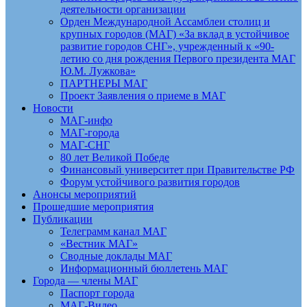
деятельности организации
Орден Международной Ассамблеи столиц и
крупных городов (МАГ) «За вклад в устойчивое
развитие городов СНГ», учрежденный к «90-
летию со дня рождения Первого президента МАГ
Ю.М. Лужкова»
ПАРТНЕРЫ МАГ
Проект Заявления о приеме в МАГ
Новости
МАГ-инфо
МАГ-города
МАГ-СНГ
80 лет Великой Победе
Финансовый университет при Правительстве РФ
Форум устойчивого развития городов
Анонсы мероприятий
Прошедшие мероприятия
Публикации
Телеграмм канал МАГ
«Вестник МАГ»
Сводные доклады МАГ
Информационный бюллетень МАГ
Города — члены МАГ
Паспорт города
МАГ-Видео