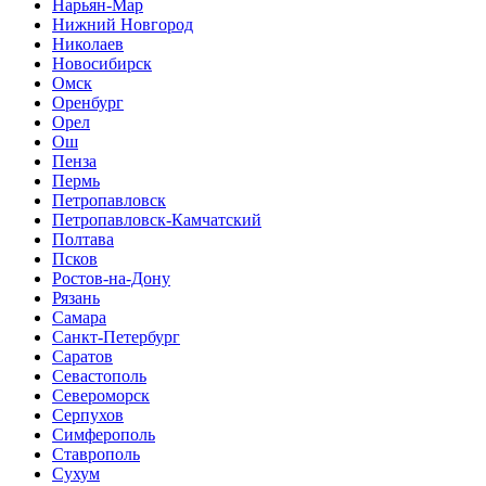
Нарьян-Мар
Нижний Новгород
Николаев
Новосибирск
Омск
Оренбург
Орел
Ош
Пенза
Пермь
Петропавловск
Петропавловск-Камчатский
Полтава
Псков
Ростов-на-Дону
Рязань
Самара
Санкт-Петербург
Саратов
Севастополь
Североморск
Серпухов
Симферополь
Ставрополь
Сухум