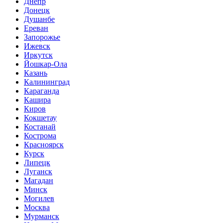
Днепр
Донецк
Душанбе
Ереван
Запорожье
Ижевск
Иркутск
Йошкар-Ола
Казань
Калининград
Караганда
Кашира
Киров
Кокшетау
Костанай
Кострома
Красноярск
Курск
Липецк
Луганск
Магадан
Минск
Могилев
Москва
Мурманск