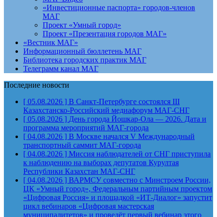
«Инвестиционные паспорта» городов-членов
МАГ
Проект «Умный город»
Проект «Презентация городов МАГ»
«Вестник МАГ»
Информационный бюллетень МАГ
Библиотека городских практик МАГ
Телеграмм канал МАГ
Последние новости
[ 05.08.2026 ]
В Санкт-Петербурге состоялся III
Казахстанско-Российский медиафорум
МАГ-СНГ
[ 05.08.2026 ]
День города Йошкар-Ола — 2026. Дата и
программа мероприятий
МАГ-города
[ 04.08.2026 ]
В Москве начался V Международный
транспортный саммит
МАГ-города
[ 04.08.2026 ]
Миссия наблюдателей от СНГ приступила
к наблюдению на выборах депутатов Курултая
Республики Казахстан
МАГ-СНГ
[ 04.08.2026 ]
ВАРМСУ совместно с Минстроем России,
ЦК «Умный город», Федеральным партийным проектом
«Цифровая Россия» и площадкой «ИТ-Диалог» запустит
цикл вебинаров «Цифровая мастерская
муниципалитетов» и проведёт первый вебинар этого