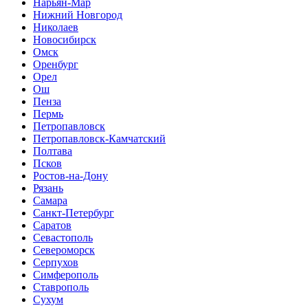
Нарьян-Мар
Нижний Новгород
Николаев
Новосибирск
Омск
Оренбург
Орел
Ош
Пенза
Пермь
Петропавловск
Петропавловск-Камчатский
Полтава
Псков
Ростов-на-Дону
Рязань
Самара
Санкт-Петербург
Саратов
Севастополь
Североморск
Серпухов
Симферополь
Ставрополь
Сухум