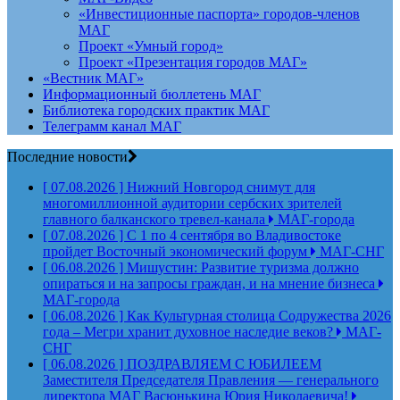
«Инвестиционные паспорта» городов-членов
МАГ
Проект «Умный город»
Проект «Презентация городов МАГ»
«Вестник МАГ»
Информационный бюллетень МАГ
Библиотека городских практик МАГ
Телеграмм канал МАГ
Последние новости
[ 07.08.2026 ]
Нижний Новгород снимут для
многомиллионной аудитории сербских зрителей
главного балканского тревел-канала
МАГ-города
[ 07.08.2026 ]
С 1 по 4 сентября во Владивостоке
пройдет Восточный экономический форум
МАГ-СНГ
[ 06.08.2026 ]
Мишустин: Развитие туризма должно
опираться и на запросы граждан, и на мнение бизнеса
МАГ-города
[ 06.08.2026 ]
Как Культурная столица Содружества 2026
года – Мегри хранит духовное наследие веков?
МАГ-
СНГ
[ 06.08.2026 ]
ПОЗДРАВЛЯЕМ С ЮБИЛЕЕМ
Заместителя Председателя Правления — генерального
директора МАГ Васюнькина Юрия Николаевича!