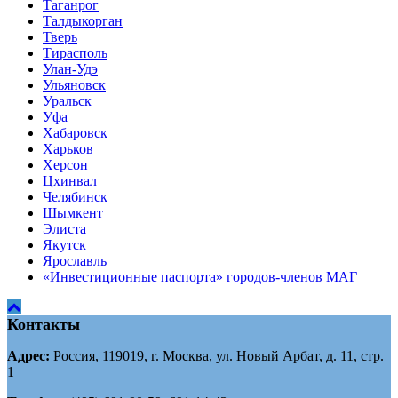
Таганрог
Tалдыкорган
Тверь
Тирасполь
Улан-Удэ
Ульяновск
Уральск
Уфа
Хабаровск
Харьков
Херсон
Цхинвал
Челябинск
Шымкент
Элиста
Якутск
Ярославль
«Инвестиционные паспорта» городов-членов МАГ
Контакты
Адрес:
Россия, 119019, г. Москва, ул. Новый Арбат, д. 11, стр.
1