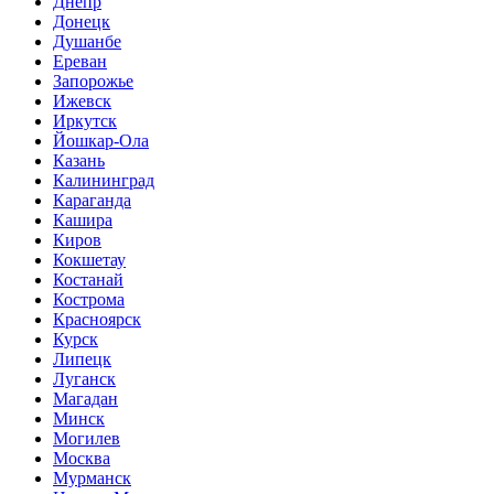
Днепр
Донецк
Душанбе
Ереван
Запорожье
Ижевск
Иркутск
Йошкар-Ола
Казань
Калининград
Караганда
Кашира
Киров
Кокшетау
Костанай
Кострома
Красноярск
Курск
Липецк
Луганск
Магадан
Минск
Могилев
Москва
Мурманск