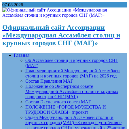
07.08.2026
Официальный сайт Ассоциации
«Международная Ассамблея столиц и
крупных городов СНГ (МАГ)»
Главная
Об Ассамблее столиц и крупных городов СНГ
(МАГ)
План мероприятий Международной Ассамблеи
столиц и крупных городов (МАГ) на 2026 год
Состав Правления МАГ
Положение об Экспертном совете
Международной Ассамблеи столиц и крупных
городов стран СНГ (МАГ)
Состав Экспертного совета МАГ
ПОЛОЖЕНИЕ «ГОРОД МУЖЕСТВА И
ТРУДОВОЙ СЛАВЫ» (проект)
Орден Международной Ассамблеи столиц и
крупных городов (МАГ) «За вклад в устойчивое
развитие городов СНГ», учрежденный к 25-летию