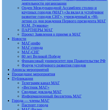
деятельности организации
Орден Международной Ассамблеи столиц и
крупных городов (МАГ) «За вклад в устойчивое
развитие городов СНГ», учрежденный к «90-
летию со дня рождения Первого президента МАГ
Ю.М. Лужкова»
ПАРТНЕРЫ МАГ
Проект Заявления о приеме в МАГ
Новости
МАГ-инфо
МАГ-города
МАГ-СНГ
80 лет Великой Победе
Финансовый университет при Правительстве РФ
Форум устойчивого развития городов
Анонсы мероприятий
Прошедшие мероприятия
Публикации
Телеграмм канал МАГ
«Вестник МАГ»
Сводные доклады МАГ
Информационный бюллетень МАГ
Города — члены МАГ
Паспорт города
МАГ-Видео