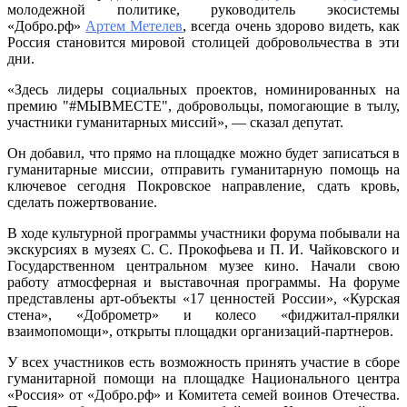
молодежной политике, руководитель экосистемы
«Добро.рф»
Артем Метелев
, всегда очень здорово видеть, как
Россия становится мировой столицей добровольчества в эти
дни.
«Здесь лидеры социальных проектов, номинированных на
премию "#МЫВМЕСТЕ", добровольцы, помогающие в тылу,
участники гуманитарных миссий», — сказал депутат.
Он добавил, что прямо на площадке можно будет записаться в
гуманитарные миссии, отправить гуманитарную помощь на
ключевое сегодня Покровское направление, сдать кровь,
сделать пожертвование.
В ходе культурной программы участники форума побывали на
экскурсиях в музеях С. С. Прокофьева и П. И. Чайковского и
Государственном центральном музее кино. Начали свою
работу атмосферная и выставочная программы. На форуме
представлены арт-объекты «17 ценностей России», «Курская
стена», «Доброметр» и колесо «фиджитал-прялки
взаимопомощи», открыты площадки организаций-партнеров.
У всех участников есть возможность принять участие в сборе
гуманитарной помощи на площадке Национального центра
«Россия» от «Добро.рф» и Комитета семей воинов Отечества.