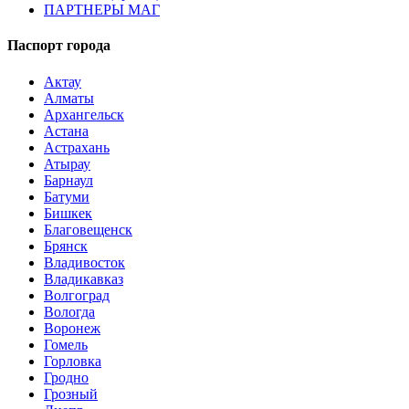
ПАРТНЕРЫ МАГ
Паспорт города
Актау
Алматы
Архангельск
Астана
Астрахань
Атырау
Барнаул
Батуми
Бишкек
Благовещенск
Брянск
Владивосток
Владикавказ
Волгоград
Вологда
Воронеж
Гомель
Горловка
Гродно
Грозный