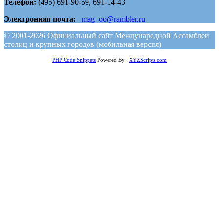
Телефон:
(495) 691-90-59, 691-14-43
Электронная почта:
mag_oo@rambler.ru
© 2001-2026 Официальный сайт Международной Ассамблеи
столиц и крупных городов (мобильная версия)
PHP Code Snippets
Powered By :
XYZScripts.com