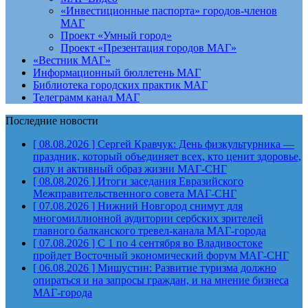
«Инвестиционные паспорта» городов-членов
МАГ
Проект «Умный город»
Проект «Презентация городов МАГ»
«Вестник МАГ»
Информационный бюллетень МАГ
Библиотека городских практик МАГ
Телеграмм канал МАГ
Последние новости
[ 08.08.2026 ]
Сергей Кравчук: День физкультурника —
праздник, который объединяет всех, кто ценит здоровье,
силу и активный образ жизни
МАГ-СНГ
[ 08.08.2026 ]
Итоги заседания Евразийского
Межправительственного совета
МАГ-СНГ
[ 07.08.2026 ]
Нижний Новгород снимут для
многомиллионной аудитории сербских зрителей
главного балканского тревел-канала
МАГ-города
[ 07.08.2026 ]
С 1 по 4 сентября во Владивостоке
пройдет Восточный экономический форум
МАГ-СНГ
[ 06.08.2026 ]
Мишустин: Развитие туризма должно
опираться и на запросы граждан, и на мнение бизнеса
МАГ-города