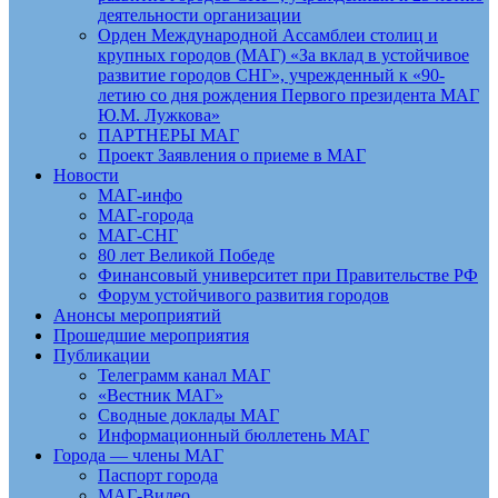
деятельности организации
Орден Международной Ассамблеи столиц и
крупных городов (МАГ) «За вклад в устойчивое
развитие городов СНГ», учрежденный к «90-
летию со дня рождения Первого президента МАГ
Ю.М. Лужкова»
ПАРТНЕРЫ МАГ
Проект Заявления о приеме в МАГ
Новости
МАГ-инфо
МАГ-города
МАГ-СНГ
80 лет Великой Победе
Финансовый университет при Правительстве РФ
Форум устойчивого развития городов
Анонсы мероприятий
Прошедшие мероприятия
Публикации
Телеграмм канал МАГ
«Вестник МАГ»
Сводные доклады МАГ
Информационный бюллетень МАГ
Города — члены МАГ
Паспорт города
МАГ-Видео