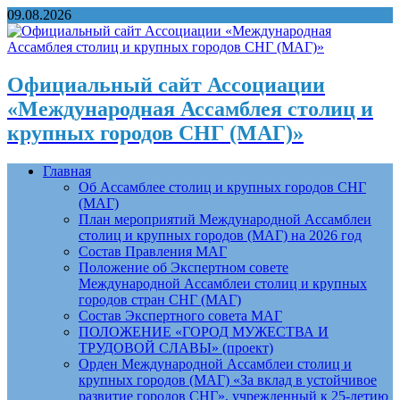
09.08.2026
Официальный сайт Ассоциации
«Международная Ассамблея столиц и
крупных городов СНГ (МАГ)»
Главная
Об Ассамблее столиц и крупных городов СНГ
(МАГ)
План мероприятий Международной Ассамблеи
столиц и крупных городов (МАГ) на 2026 год
Состав Правления МАГ
Положение об Экспертном совете
Международной Ассамблеи столиц и крупных
городов стран СНГ (МАГ)
Состав Экспертного совета МАГ
ПОЛОЖЕНИЕ «ГОРОД МУЖЕСТВА И
ТРУДОВОЙ СЛАВЫ» (проект)
Орден Международной Ассамблеи столиц и
крупных городов (МАГ) «За вклад в устойчивое
развитие городов СНГ», учрежденный к 25-летию