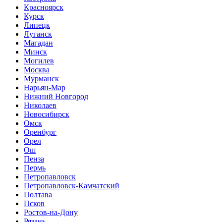
Красноярск
Курск
Липецк
Луганск
Магадан
Минск
Могилев
Москва
Мурманск
Нарьян-Мар
Нижний Новгород
Николаев
Новосибирск
Омск
Оренбург
Орел
Ош
Пенза
Пермь
Петропавловск
Петропавловск-Камчатский
Полтава
Псков
Ростов-на-Дону
Рязань