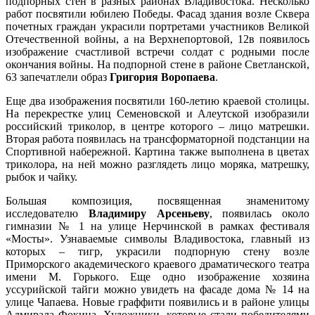
подпорных стен в разных районах Владивостока. Несколько
работ посвятили юбилею Победы. Фасад здания возле Сквера
почетных граждан украсили портретами участников Великой
Отечественной войны, а на Верхнепортовой, 12в появилось
изображение счастливой встречи солдат с родными после
окончания войны. На подпорной стене в районе Светланской,
63 запечатлели образ
Григория Воропаева
.
Еще два изображения посвятили 160-летию краевой столицы.
На перекрестке улиц Семеновской и Алеутской изобразили
российский триколор, в центре которого – лицо матрешки.
Вторая работа появилась на трансформаторной подстанции на
Спортивной набережной. Картина также выполнена в цветах
триколора, на ней можно разглядеть лицо моряка, матрешку,
рыбок и чайку.
Большая композиция, посвященная знаменитому
исследователю
Владимиру Арсеньеву
, появилась около
гимназии № 1 на улице Нерчинской в рамках фестиваля
«Мосты». Узнаваемые символы Владивостока, главный из
которых – тигр, украсили подпорную стену возле
Приморского академического краевого драматического театра
имени М. Горького. Еще одно изображение хозяина
уссурийской тайги можно увидеть на фасаде дома № 14 на
улице Чапаева. Новые граффити появились и в районе улицы
Адмирала Фокина. Художники, которые стали победителями