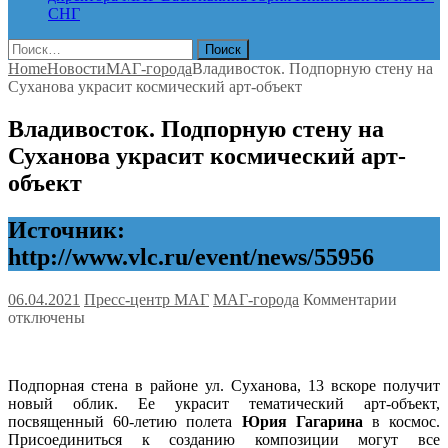
СНГ
Найти:
Home
Новости
МАГ-города
Владивосток. Подпорную стену на
Суханова украсит космический арт-объект
Владивосток. Подпорную стену на
Суханова украсит космический арт-
объект
Источник:
http://www.vlc.ru/event/news/55956
к
06.04.2021
Пресс-центр МАГ
МАГ-города
Комментарии
записи
отключены
Владив
Подпо
стену
Подпорная стена в районе ул. Суханова, 13 вскоре получит
на
новый облик. Ее украсит тематический арт-объект,
Сухано
посвященный 60-летию полета
Юрия Гагарина
в космос.
украси
Присоединиться к созданию композиции могут все
космич