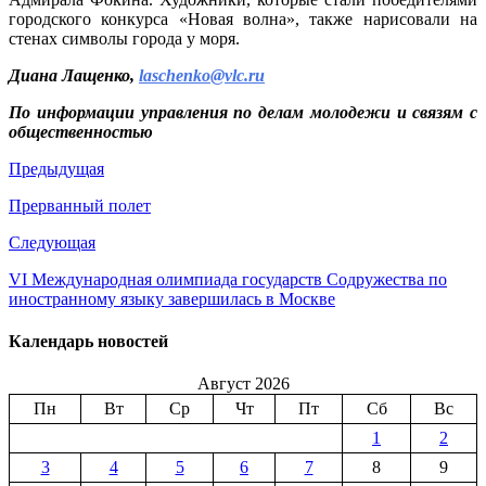
городского конкурса «Новая волна», также нарисовали на
стенах символы города у моря.
Диана Лащенко,
laschenko@vlc.ru
По информации управления по делам молодежи и связям с
общественностью
Предыдущая
Прерванный полет
Следующая
VI Международная олимпиада государств Содружества по
иностранному языку завершилась в Москве
Календарь новостей
Август 2026
Пн
Вт
Ср
Чт
Пт
Сб
Вс
1
2
3
4
5
6
7
8
9