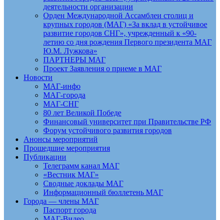
деятельности организации
Орден Международной Ассамблеи столиц и
крупных городов (МАГ) «За вклад в устойчивое
развитие городов СНГ», учрежденный к «90-
летию со дня рождения Первого президента МАГ
Ю.М. Лужкова»
ПАРТНЕРЫ МАГ
Проект Заявления о приеме в МАГ
Новости
МАГ-инфо
МАГ-города
МАГ-СНГ
80 лет Великой Победе
Финансовый университет при Правительстве РФ
Форум устойчивого развития городов
Анонсы мероприятий
Прошедшие мероприятия
Публикации
Телеграмм канал МАГ
«Вестник МАГ»
Сводные доклады МАГ
Информационный бюллетень МАГ
Города — члены МАГ
Паспорт города
МАГ-Видео