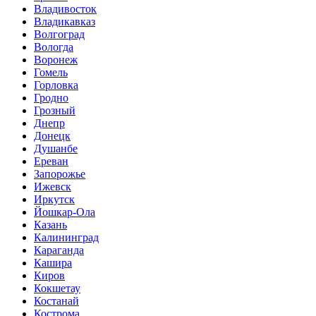
Владивосток
Владикавказ
Волгоград
Вологда
Воронеж
Гомель
Горловка
Гродно
Грозный
Днепр
Донецк
Душанбе
Ереван
Запорожье
Ижевск
Иркутск
Йошкар-Ола
Казань
Калининград
Караганда
Кашира
Киров
Кокшетау
Костанай
Кострома