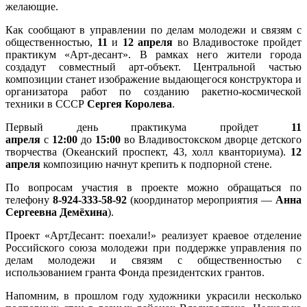
желающие.
арт-
объект
Как сообщают в управлении по делам молодежи и связям с
общественностью,
11
и
12 апреля
во Владивостоке пройдет
практикум «Арт-десант». В рамках него жители города
создадут совместный арт-объект. Центральной частью
композиции станет изображение выдающегося конструктора и
организатора работ по созданию ракетно-космической
техники в СССР
Сергея Королева
.
Первый день практикума пройдет
11
апреля
с
12:00
до
15:00
во Владивостокском дворце детского
творчества (Океанский проспект, 43, холл кванториума).
12
апреля
композицию начнут крепить к подпорной стене.
По вопросам участия в проекте можно обращаться по
телефону
8-924-333-58-92
(координатор мероприятия —
Анна
Сергеевна Демёхина
).
Проект «АртДесант: поехали!» реализует краевое отделение
Российского союза молодежи при поддержке управления по
делам молодежи и связям с общественностью с
использованием гранта Фонда президентских грантов.
Напомним, в прошлом году художники украсили несколько