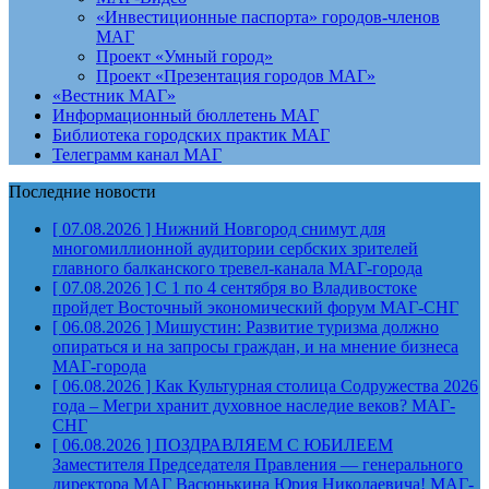
«Инвестиционные паспорта» городов-членов
МАГ
Проект «Умный город»
Проект «Презентация городов МАГ»
«Вестник МАГ»
Информационный бюллетень МАГ
Библиотека городских практик МАГ
Телеграмм канал МАГ
Последние новости
[ 07.08.2026 ]
Нижний Новгород снимут для
многомиллионной аудитории сербских зрителей
главного балканского тревел-канала
МАГ-города
[ 07.08.2026 ]
С 1 по 4 сентября во Владивостоке
пройдет Восточный экономический форум
МАГ-СНГ
[ 06.08.2026 ]
Мишустин: Развитие туризма должно
опираться и на запросы граждан, и на мнение бизнеса
МАГ-города
[ 06.08.2026 ]
Как Культурная столица Содружества 2026
года – Мегри хранит духовное наследие веков?
МАГ-
СНГ
[ 06.08.2026 ]
ПОЗДРАВЛЯЕМ С ЮБИЛЕЕМ
Заместителя Председателя Правления — генерального
директора МАГ Васюнькина Юрия Николаевича!
МАГ-