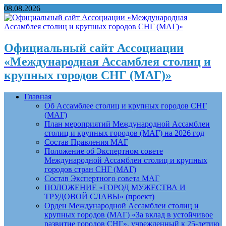
08.08.2026
Официальный сайт Ассоциации
«Международная Ассамблея столиц и
крупных городов СНГ (МАГ)»
Главная
Об Ассамблее столиц и крупных городов СНГ
(МАГ)
План мероприятий Международной Ассамблеи
столиц и крупных городов (МАГ) на 2026 год
Состав Правления МАГ
Положение об Экспертном совете
Международной Ассамблеи столиц и крупных
городов стран СНГ (МАГ)
Состав Экспертного совета МАГ
ПОЛОЖЕНИЕ «ГОРОД МУЖЕСТВА И
ТРУДОВОЙ СЛАВЫ» (проект)
Орден Международной Ассамблеи столиц и
крупных городов (МАГ) «За вклад в устойчивое
развитие городов СНГ», учрежденный к 25-летию