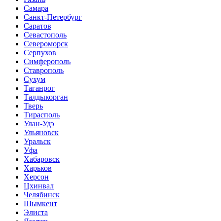
Самара
Санкт-Петербург
Саратов
Севастополь
Североморск
Серпухов
Симферополь
Ставрополь
Сухум
Таганрог
Tалдыкорган
Тверь
Тирасполь
Улан-Удэ
Ульяновск
Уральск
Уфа
Хабаровск
Харьков
Херсон
Цхинвал
Челябинск
Шымкент
Элиста