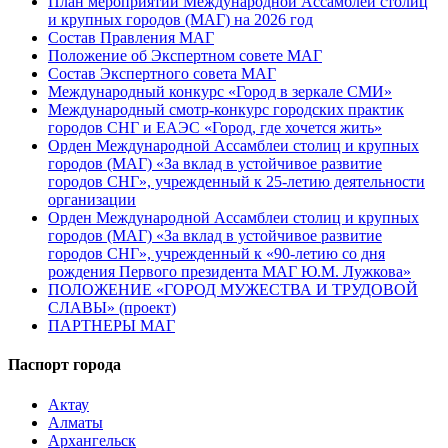
План мероприятий Международной Ассамблеи столиц
и крупных городов (МАГ) на 2026 год
Состав Правления МАГ
Положение об Экспертном совете МАГ
Состав Экспертного совета МАГ
Международный конкурс «Город в зеркале СМИ»
Международный смотр-конкурс городских практик
городов СНГ и ЕАЭС «Город, где хочется жить»
Орден Международной Ассамблеи столиц и крупных
городов (МАГ) «За вклад в устойчивое развитие
городов СНГ», учрежденный к 25-летию деятельности
организации
Орден Международной Ассамблеи столиц и крупных
городов (МАГ) «За вклад в устойчивое развитие
городов СНГ», учрежденный к «90-летию со дня
рождения Первого президента МАГ Ю.М. Лужкова»
ПОЛОЖЕНИЕ «ГОРОД МУЖЕСТВА И ТРУДОВОЙ
СЛАВЫ» (проект)
ПАРТНЕРЫ МАГ
Паспорт города
Актау
Алматы
Архангельск