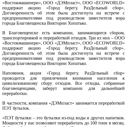
«Востокмашинери», ООО «ДЭМпласт», ООО «ЕCOWORLD»
«ГОРО
поддержат акцию «Город берегу. РазДельный сбор».
БЕРЕГУ
Договоренность об этом была достигнута на встрече с
РАЗД
предпринимателями под руководством заместителя мэра
СБОР»
города Благовещенска Виктории Хопатько.
В Благовещенске есть компании, занимающиеся сбором,
транспортировкой и переработкой отходов. Три из них – ООО
«Востокмашинери», ООО «ДЭМпласт», ООО «ЕCOWORLD»
поддержат акцию «Город берегу. РазДельный сбор».
Договоренность об этом была достигнута на встрече с
предпринимателями под руководством заместителя мэра
города Благовещенска Виктории Хопатько.
Напомним, акция «Город берегу. РазДельный сбор»
проводится для привлечения внимания населения к
цивилизованному сбору отходов. Все отходы, собранные
благовещенцами, заберут компании для дальнейшей
переработки.
В частности, компания «ДЭМпласт» занимается переработкой
ПЭТ бутылок.
«ПЭТ бутылки – это бутылки из-под воды и других напитков.
Мощности у нас позволяют переработать до 100 тонн в месяц.