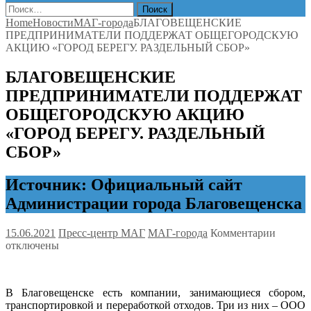
Найти:
Home
Новости
МАГ-города
БЛАГОВЕЩЕНСКИЕ
ПРЕДПРИНИМАТЕЛИ ПОДДЕРЖАТ ОБЩЕГОРОДСКУЮ
АКЦИЮ «ГОРОД БЕРЕГУ. РАЗДЕЛЬНЫЙ СБОР»
БЛАГОВЕЩЕНСКИЕ
ПРЕДПРИНИМАТЕЛИ ПОДДЕРЖАТ
ОБЩЕГОРОДСКУЮ АКЦИЮ
«ГОРОД БЕРЕГУ. РАЗДЕЛЬНЫЙ
СБОР»
Источник: Официальный сайт
Администрации города Благовещенска
к
15.06.2021
Пресс-центр МАГ
МАГ-города
Комментарии
записи
отключены
БЛАГ
ПРЕД
ПОДД
В Благовещенске есть компании, занимающиеся сбором,
ОБЩЕ
транспортировкой и переработкой отходов. Три из них – ООО
АКЦИ