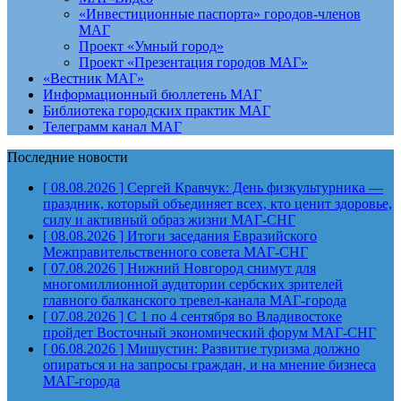
«Инвестиционные паспорта» городов-членов
МАГ
Проект «Умный город»
Проект «Презентация городов МАГ»
«Вестник МАГ»
Информационный бюллетень МАГ
Библиотека городских практик МАГ
Телеграмм канал МАГ
Последние новости
[ 08.08.2026 ]
Сергей Кравчук: День физкультурника —
праздник, который объединяет всех, кто ценит здоровье,
силу и активный образ жизни
МАГ-СНГ
[ 08.08.2026 ]
Итоги заседания Евразийского
Межправительственного совета
МАГ-СНГ
[ 07.08.2026 ]
Нижний Новгород снимут для
многомиллионной аудитории сербских зрителей
главного балканского тревел-канала
МАГ-города
[ 07.08.2026 ]
С 1 по 4 сентября во Владивостоке
пройдет Восточный экономический форум
МАГ-СНГ
[ 06.08.2026 ]
Мишустин: Развитие туризма должно
опираться и на запросы граждан, и на мнение бизнеса
МАГ-города