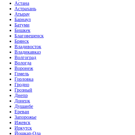
Астана
Астрахань
Атырау
Барнаул
Батуми
Бишкек
Благовещенск
Брянск
Владивосток
Владикавказ
Волгоград
Вологда
Воронеж
Гомель
Горловка
Гродно
Грозный
Днепр
Донецк
Душанбе
Ереван
Запорожье
Ижевск
Иркутск
Йошкар-Ола