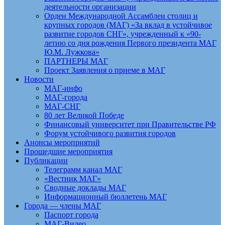
деятельности организации
Орден Международной Ассамблеи столиц и
крупных городов (МАГ) «За вклад в устойчивое
развитие городов СНГ», учрежденный к «90-
летию со дня рождения Первого президента МАГ
Ю.М. Лужкова»
ПАРТНЕРЫ МАГ
Проект Заявления о приеме в МАГ
Новости
МАГ-инфо
МАГ-города
МАГ-СНГ
80 лет Великой Победе
Финансовый университет при Правительстве РФ
Форум устойчивого развития городов
Анонсы мероприятий
Прошедшие мероприятия
Публикации
Телеграмм канал МАГ
«Вестник МАГ»
Сводные доклады МАГ
Информационный бюллетень МАГ
Города — члены МАГ
Паспорт города
МАГ-Видео