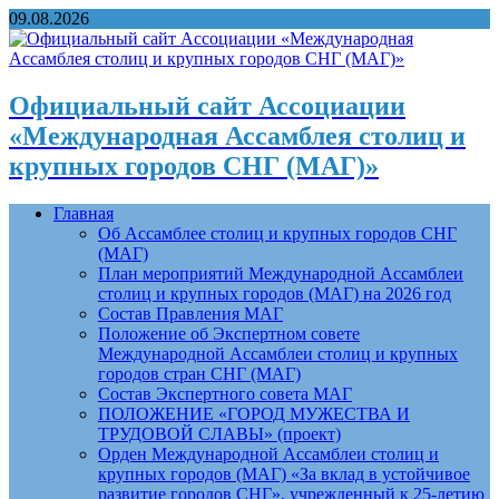
09.08.2026
Официальный сайт Ассоциации
«Международная Ассамблея столиц и
крупных городов СНГ (МАГ)»
Главная
Об Ассамблее столиц и крупных городов СНГ
(МАГ)
План мероприятий Международной Ассамблеи
столиц и крупных городов (МАГ) на 2026 год
Состав Правления МАГ
Положение об Экспертном совете
Международной Ассамблеи столиц и крупных
городов стран СНГ (МАГ)
Состав Экспертного совета МАГ
ПОЛОЖЕНИЕ «ГОРОД МУЖЕСТВА И
ТРУДОВОЙ СЛАВЫ» (проект)
Орден Международной Ассамблеи столиц и
крупных городов (МАГ) «За вклад в устойчивое
развитие городов СНГ», учрежденный к 25-летию