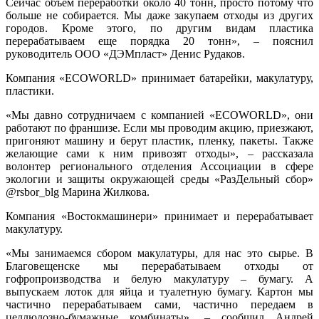
Сейчас объем переработки около 40 тонн, просто потому что
больше не собирается. Мы даже закупаем отходы из других
городов. Кроме этого, по другим видам пластика
перерабатываем еще порядка 20 тонн», – пояснил
руководитель ООО «ДЭМпласт» Денис Рудаков.
Компания «ЕCOWORLD» принимает батарейки, макулатуру,
пластики.
«Мы давно сотрудничаем с компанией «ЕCOWORLD», они
работают по франшизе. Если мы проводим акцию, приезжают,
пригоняют машину и берут пластик, пленку, пакеты. Также
желающие сами к ним привозят отходы», – рассказала
волонтер регионального отделения Ассоциации в сфере
экологии и защиты окружающей среды «РазДельный сбор»
@rsbor_blg Марина Жилкова.
Компания «Востокмашинери» принимает и перерабатывает
макулатуру.
«Мы занимаемся сбором макулатуры, для нас это сырье. В
Благовещенске мы перерабатываем отходы от
гофропроизводства и белую макулатуру – бумагу. А
выпускаем лоток для яйца и туалетную бумагу. Картон мы
частично перерабатываем сами, частично передаем в
целлюлозно-бумажные комбинаты», – сообщил Андрей