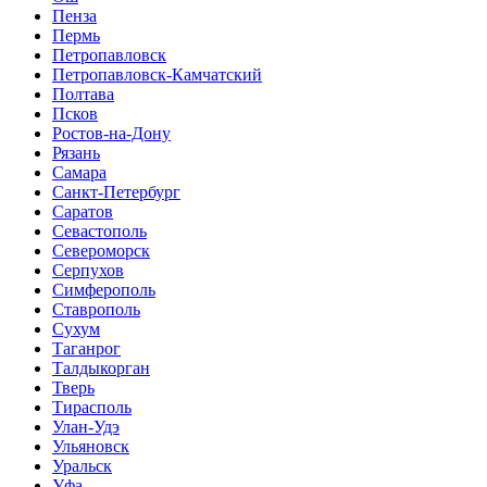
Пенза
Пермь
Петропавловск
Петропавловск-Камчатский
Полтава
Псков
Ростов-на-Дону
Рязань
Самара
Санкт-Петербург
Саратов
Севастополь
Североморск
Серпухов
Симферополь
Ставрополь
Сухум
Таганрог
Tалдыкорган
Тверь
Тирасполь
Улан-Удэ
Ульяновск
Уральск
Уфа