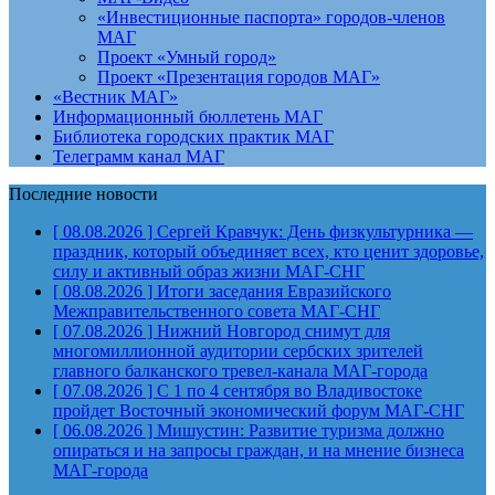
«Инвестиционные паспорта» городов-членов
МАГ
Проект «Умный город»
Проект «Презентация городов МАГ»
«Вестник МАГ»
Информационный бюллетень МАГ
Библиотека городских практик МАГ
Телеграмм канал МАГ
Последние новости
[ 08.08.2026 ]
Сергей Кравчук: День физкультурника —
праздник, который объединяет всех, кто ценит здоровье,
силу и активный образ жизни
МАГ-СНГ
[ 08.08.2026 ]
Итоги заседания Евразийского
Межправительственного совета
МАГ-СНГ
[ 07.08.2026 ]
Нижний Новгород снимут для
многомиллионной аудитории сербских зрителей
главного балканского тревел-канала
МАГ-города
[ 07.08.2026 ]
С 1 по 4 сентября во Владивостоке
пройдет Восточный экономический форум
МАГ-СНГ
[ 06.08.2026 ]
Мишустин: Развитие туризма должно
опираться и на запросы граждан, и на мнение бизнеса
МАГ-города