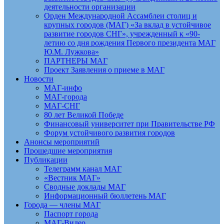
деятельности организации
Орден Международной Ассамблеи столиц и
крупных городов (МАГ) «За вклад в устойчивое
развитие городов СНГ», учрежденный к «90-
летию со дня рождения Первого президента МАГ
Ю.М. Лужкова»
ПАРТНЕРЫ МАГ
Проект Заявления о приеме в МАГ
Новости
МАГ-инфо
МАГ-города
МАГ-СНГ
80 лет Великой Победе
Финансовый университет при Правительстве РФ
Форум устойчивого развития городов
Анонсы мероприятий
Прошедшие мероприятия
Публикации
Телеграмм канал МАГ
«Вестник МАГ»
Сводные доклады МАГ
Информационный бюллетень МАГ
Города — члены МАГ
Паспорт города
МАГ-Видео