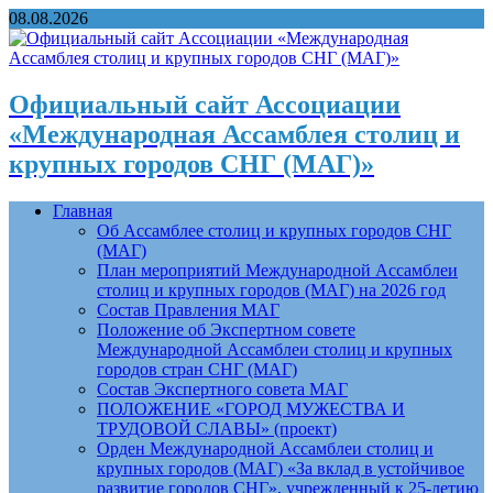
08.08.2026
Официальный сайт Ассоциации
«Международная Ассамблея столиц и
крупных городов СНГ (МАГ)»
Главная
Об Ассамблее столиц и крупных городов СНГ
(МАГ)
План мероприятий Международной Ассамблеи
столиц и крупных городов (МАГ) на 2026 год
Состав Правления МАГ
Положение об Экспертном совете
Международной Ассамблеи столиц и крупных
городов стран СНГ (МАГ)
Состав Экспертного совета МАГ
ПОЛОЖЕНИЕ «ГОРОД МУЖЕСТВА И
ТРУДОВОЙ СЛАВЫ» (проект)
Орден Международной Ассамблеи столиц и
крупных городов (МАГ) «За вклад в устойчивое
развитие городов СНГ», учрежденный к 25-летию