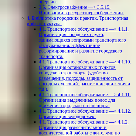
энергии.
3.5. Электроснабжение —> 3.5.15.
Инновации в ресурсоэнергосбережении.
4. Библиотека городских практик. Транспортная
инфраструктура.
4.1. Транспортное обслуживание —> 4.1.1.
Организация городских служб,
занимающихся вопросами транспортного
обслуживания. Эффективное
реформирование и развитие городского
транспорта.
4.1. Транспортное обслуживание —> 4.1.10.
Организация остановочных пунктов
городского транспорта (удобство
размещения, подходы, защищенность от
погодных условий, расписание движения и
т.д.).
4.1. Транспортное обслуживание —> 4.1.11.
Организация выделенных полос для
движения городского транспорта.
4.1. Транспортное обслуживание —> 4.1.12.
Организация велодорожек.
4.1. Транспортное обслуживание —> 4.1.2.
Организация разъяснительной и
воспитательной работы с жителями по