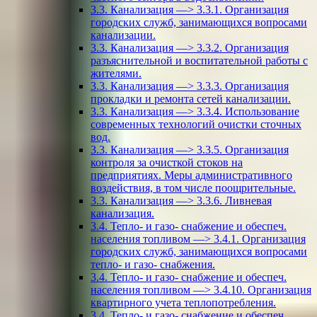
3.3. Канализация —> 3.3.1. Организация
городских служб, занимающихся вопросами
канализации.
3.3. Канализация —> 3.3.2. Организация
разъяснительной и воспитательной работы с
жителями.
3.3. Канализация —> 3.3.3. Организация
прокладки и ремонта сетей канализации.
3.3. Канализация —> 3.3.4. Использование
современных технологий очистки сточных
вод.
3.3. Канализация —> 3.3.5. Организация
контроля за очисткой стоков на
предприятиях. Меры административного
воздействия, в том числе поощрительные.
3.3. Канализация —> 3.3.6. Ливневая
канализация.
3.4. Тепло- и газо- снабжение и обеспеч.
населения топливом —> 3.4.1. Организация
городских служб, занимающихся вопросами
тепло- и газо- снабжения.
3.4. Тепло- и газо- снабжение и обеспеч.
населения топливом —> 3.4.10. Организация
квартирного учета теплопотребления.
3.4. Тепло- и газо- снабжение и обеспеч.