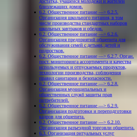
достатка, учащейся молодежи и жителей
близлежащих домов.
6.2. Общественное питание —> 6.2.5.
Организация школьного питания, в том
числе производства стандартных наборов
школьных завтраков и обедов.
6.2. Общественное питание —> 6.2.6.
Организация предприятий общепита для
обслуживания семей с детьми, детей и
подростков.
6.2. Общественное питание —> 6.2.7. Орган.
пост. мониторинга ассортимента и качества
используемых и отпускаемых продуктов,
технологии производства, соблюдения
правил санитарии и безопасности.
6.2. Общественное питание —> 6.2.8.
Организация муниципальных и
общественных служб зашиты прав
потребителей.
6.2. Общественное питание —> 6.2.9.
Организация подготовки и переподготовки
кадров для общепита.
6.2. Общественное питание —> 6.2.10.
Организация разъездной торговли общепита.
6.3. Организация ритуальных услуг