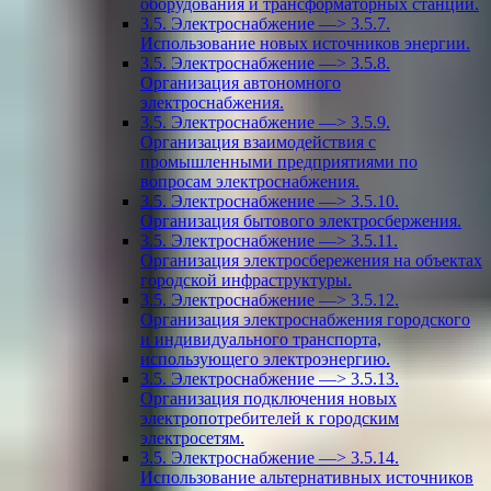
оборудования и трансформаторных станций.
3.5. Электроснабжение —> 3.5.7.
Использование новых источников энергии.
3.5. Электроснабжение —> 3.5.8.
Организация автономного
электроснабжения.
3.5. Электроснабжение —> 3.5.9.
Организация взаимодействия с
промышленными предприятиями по
вопросам электроснабжения.
3.5. Электроснабжение —> 3.5.10.
Организация бытового электросбержения.
3.5. Электроснабжение —> 3.5.11.
Организация электросбережения на объектах
городской инфраструктуры.
3.5. Электроснабжение —> 3.5.12.
Организация электроснабжения городского
и индивидуального транспорта,
использующего электроэнергию.
3.5. Электроснабжение —> 3.5.13.
Организация подключения новых
электропотребителей к городским
электросетям.
3.5. Электроснабжение —> 3.5.14.
Использование альтернативных источников