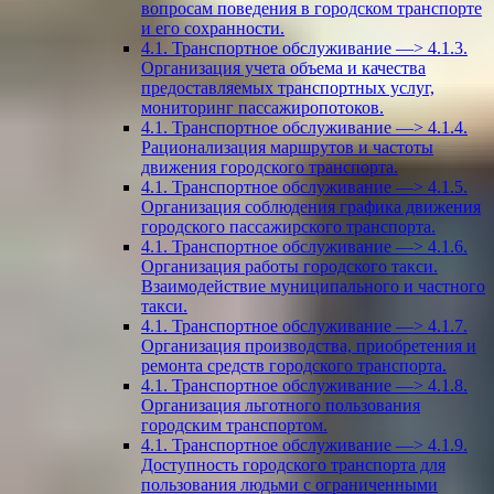
вопросам поведения в городском транспорте
и его сохранности.
4.1. Транспортное обслуживание —> 4.1.3.
Организация учета объема и качества
предоставляемых транспортных услуг,
мониторинг пассажиропотоков.
4.1. Транспортное обслуживание —> 4.1.4.
Рационализация маршрутов и частоты
движения городского транспорта.
4.1. Транспортное обслуживание —> 4.1.5.
Организация соблюдения графика движения
городского пассажирского транспорта.
4.1. Транспортное обслуживание —> 4.1.6.
Организация работы городского такси.
Взаимодействие муниципального и частного
такси.
4.1. Транспортное обслуживание —> 4.1.7.
Организация производства, приобретения и
ремонта средств городского транспорта.
4.1. Транспортное обслуживание —> 4.1.8.
Организация льготного пользования
городским транспортом.
4.1. Транспортное обслуживание —> 4.1.9.
Доступность городского транспорта для
пользования людьми с ограниченными