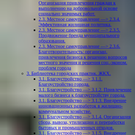
Организация привлечения граждан к
выполнению на добровольной основе
социально значимых работ.
2.3. Местное самоуправление —> 2.3.4.
Эффективная жилищная политика.
2.3. Местное самоуправление —> 2.3.5.
Продвижение бренда муниципального
образования.
2.3. Местное самоуправление —> 2.3.6.
Благотворительность: организац.
привлечения бизнеса к решению вопросов
местного значения и решения соц.-эконом.
проблем города
3. Библиотека городских практик. ЖКХ.
3.1. Благоустройство —> 3.1.1.
Благоустройство города.
3.1. Благоустройство —> 3.1.2. Привлечение
малого бизнеса к благоустройству города.
3.1. Благоустройство —> 3.1.3. Внедрение
инновационных разработок в жилищно-
коммунальном хозяйстве.
3.1. Благоустройство —> 3.1.4. Организация
сбора, вывоза, утилизации и переработки
бытовых и промышленных отходов.
3.1. Благоустройство —> 3.1.5. Внедрение