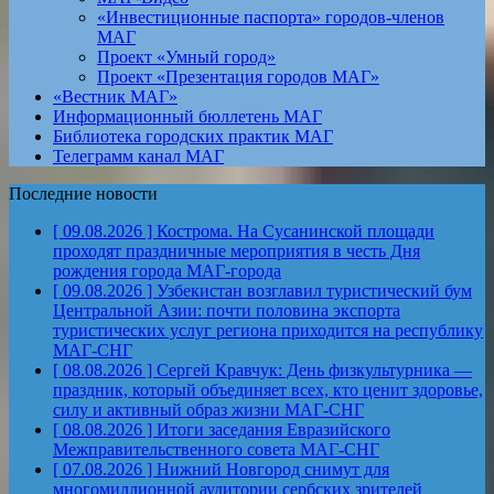
«Инвестиционные паспорта» городов-членов
МАГ
Проект «Умный город»
Проект «Презентация городов МАГ»
«Вестник МАГ»
Информационный бюллетень МАГ
Библиотека городских практик МАГ
Телеграмм канал МАГ
Последние новости
[ 09.08.2026 ]
Кострома. На Сусанинской площади
проходят праздничные мероприятия в честь Дня
рождения города
МАГ-города
[ 09.08.2026 ]
Узбекистан возглавил туристический бум
Центральной Азии: почти половина экспорта
туристических услуг региона приходится на республику
МАГ-СНГ
[ 08.08.2026 ]
Сергей Кравчук: День физкультурника —
праздник, который объединяет всех, кто ценит здоровье,
силу и активный образ жизни
МАГ-СНГ
[ 08.08.2026 ]
Итоги заседания Евразийского
Межправительственного совета
МАГ-СНГ
[ 07.08.2026 ]
Нижний Новгород снимут для
многомиллионной аудитории сербских зрителей