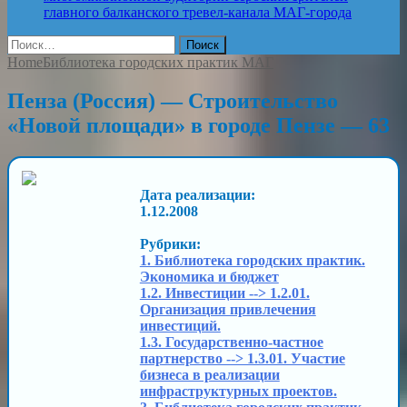
главного балканского тревел-канала
МАГ-города
Найти:
Home
Библиотека городских практик МАГ
Пенза (Россия) — Строительство
«Новой площади» в городе Пензе — 63
Дата реализации:
1.12.2008
Рубрики:
1. Библиотека городских практик.
Экономика и бюджет
1.2. Инвестиции --> 1.2.01.
Организация привлечения
инвестиций.
1.3. Государственно-частное
партнерство --> 1.3.01. Участие
бизнеса в реализации
инфраструктурных проектов.