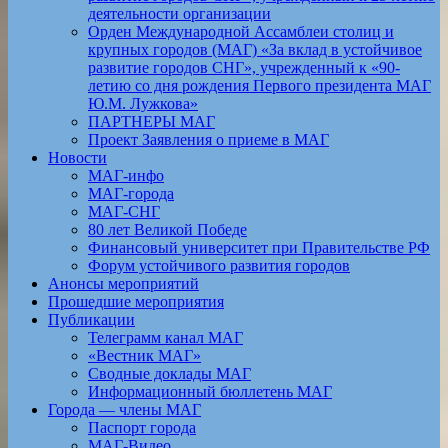
деятельности организации
Орден Международной Ассамблеи столиц и
крупных городов (МАГ) «За вклад в устойчивое
развитие городов СНГ», учрежденный к «90-
летию со дня рождения Первого президента МАГ
Ю.М. Лужкова»
ПАРТНЕРЫ МАГ
Проект Заявления о приеме в МАГ
Новости
МАГ-инфо
МАГ-города
МАГ-СНГ
80 лет Великой Победе
Финансовый университет при Правительстве РФ
Форум устойчивого развития городов
Анонсы мероприятий
Прошедшие мероприятия
Публикации
Телеграмм канал МАГ
«Вестник МАГ»
Сводные доклады МАГ
Информационный бюллетень МАГ
Города — члены МАГ
Паспорт города
МАГ-Видео