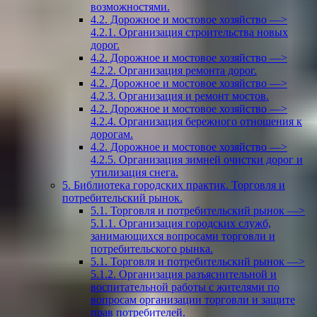
возможностями.
4.2. Дорожное и мостовое хозяйство —>
4.2.1. Организация строительства новых
дорог.
4.2. Дорожное и мостовое хозяйство —>
4.2.2. Организация ремонта дорог.
4.2. Дорожное и мостовое хозяйство —>
4.2.3. Организация и ремонт мостов.
4.2. Дорожное и мостовое хозяйство —>
4.2.4. Организация бережного отношения к
дорогам.
4.2. Дорожное и мостовое хозяйство —>
4.2.5. Организация зимней очистки дорог и
утилизация снега.
5. Библиотека городских практик. Торговля и
потребительский рынок.
5.1. Торговля и потребительский рынок —>
5.1.1. Организация городских служб,
занимающихся вопросами торговли и
потребительского рынка.
5.1. Торговля и потребительский рынок —>
5.1.2. Организация разъяснительной и
воспитательной работы с жителями по
вопросам организации торговли и защите
прав потребителей.