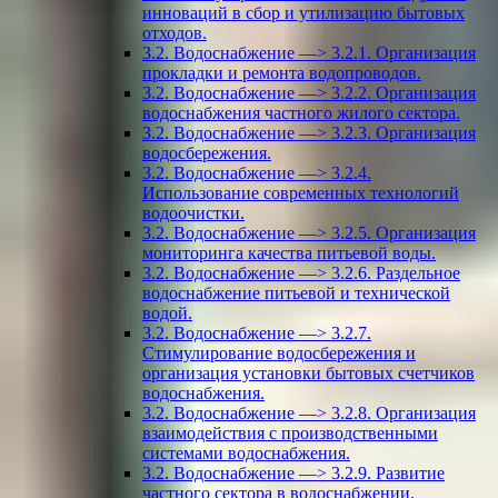
инноваций в сбор и утилизацию бытовых
отходов.
3.2. Водоснабжение —> 3.2.1. Организация
прокладки и ремонта водопроводов.
3.2. Водоснабжение —> 3.2.2. Организация
водоснабжения частного жилого сектора.
3.2. Водоснабжение —> 3.2.3. Организация
водосбережения.
3.2. Водоснабжение —> 3.2.4.
Использование современных технологий
водоочистки.
3.2. Водоснабжение —> 3.2.5. Организация
мониторинга качества питьевой воды.
3.2. Водоснабжение —> 3.2.6. Раздельное
водоснабжение питьевой и технической
водой.
3.2. Водоснабжение —> 3.2.7.
Стимулирование водосбережения и
организация установки бытовых счетчиков
водоснабжения.
3.2. Водоснабжение —> 3.2.8. Организация
взаимодействия с производственными
системами водоснабжения.
3.2. Водоснабжение —> 3.2.9. Развитие
частного сектора в водоснабжении.