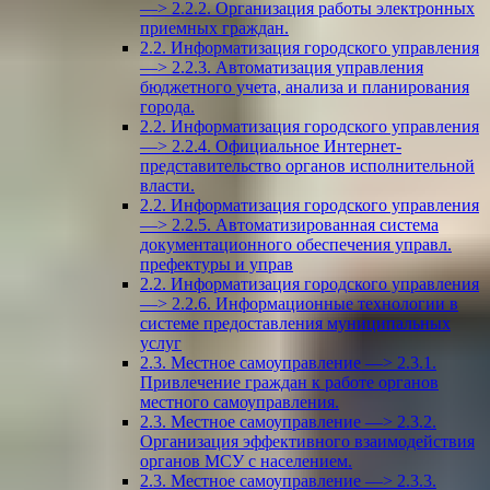
—> 2.2.2. Организация работы электронных
приемных граждан.
2.2. Информатизация городского управления
—> 2.2.3. Автоматизация управления
бюджетного учета, анализа и планирования
города.
2.2. Информатизация городского управления
—> 2.2.4. Официальное Интернет-
представительство органов исполнительной
власти.
2.2. Информатизация городского управления
—> 2.2.5. Автоматизированная система
документационного обеспечения управл.
префектуры и управ
2.2. Информатизация городского управления
—> 2.2.6. Информационные технологии в
системе предоставления муниципальных
услуг
2.3. Местное самоуправление —> 2.3.1.
Привлечение граждан к работе органов
местного самоуправления.
2.3. Местное самоуправление —> 2.3.2.
Организация эффективного взаимодействия
органов МСУ с населением.
2.3. Местное самоуправление —> 2.3.3.