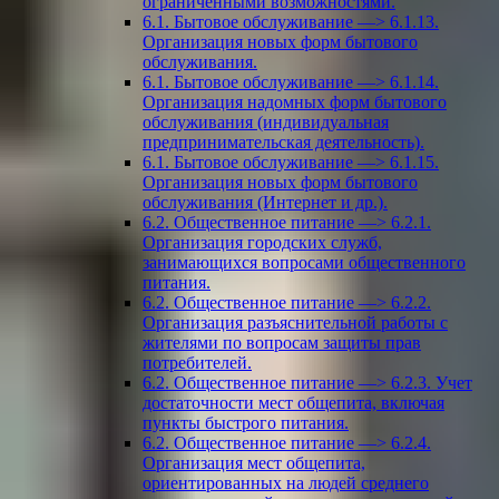
ограниченными возможностями.
6.1. Бытовое обслуживание —> 6.1.13.
Организация новых форм бытового
обслуживания.
6.1. Бытовое обслуживание —> 6.1.14.
Организация надомных форм бытового
обслуживания (индивидуальная
предпринимательская деятельность).
6.1. Бытовое обслуживание —> 6.1.15.
Организация новых форм бытового
обслуживания (Интернет и др.).
6.2. Общественное питание —> 6.2.1.
Организация городских служб,
занимающихся вопросами общественного
питания.
6.2. Общественное питание —> 6.2.2.
Организация разъяснительной работы с
жителями по вопросам защиты прав
потребителей.
6.2. Общественное питание —> 6.2.3. Учет
достаточности мест общепита, включая
пункты быстрого питания.
6.2. Общественное питание —> 6.2.4.
Организация мест общепита,
ориентированных на людей среднего