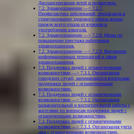
Диспансеризация детей и подростков.
7.2. Здравоохранение —> 7.2.7.
Профилактика заболеваний, пропаганда и
стимулирование здорового образа жизни,
прежде всего отказа от курения и
употребления алкоголя.
7.2. Здравоохранение —> 7.2.8. Меры по
повышению престижа работников
здравоохранения.
7.2. Здравоохранение —> 7.2.9. Внедрение
информационных технологий в сфере
здравоохранения.
7.3. Поддержка людей с ограниченными
возможностями —> 7.3.1. Организация
городских служб, занимающихся вопросами
поддержки людей с ограниченными
возможностями.
7.3. Поддержка людей с ограниченными
возможностями —> 7.3.2. Организация
разъяснительной и воспитательной работы с
жителями по вопросам поддержки людей с
ограниченными возможностями.
7.3. Поддержка людей с ограниченными
возможностями —> 7.3.3. Организация учета
лиц с ограниченными возможностями.