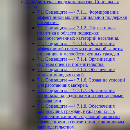
7. Библиотека городских практик. Социальная
сфера.
7.1. Соцзащита —> 7.1.1. Формирование
эффективной модели социальной поддержки
населения.
7.1. Соцзащита —> 7.1.2. Эффективная
политика в области поддержки
малообеспеченных категорий населения.
7.1. Соцзащита —> 7.1.3. Организация
эффективной системы социальной защиты
инвалидов и малообеспеченных граждан.
7.1. Соцзащита —> 7.1.4. Организация
системы опеки и попечительства.
7.1. Соцзащита —> 7.1.5. Обеспечение
жильем молодых семей.
7.1. Соцзащита —> 7.1.6. Создание условий
для работающих матерей.
7.1. Соцзащита —> 7.1.7. Организация
патронажа над одинокими и престарелыми
гражданами.
7.1. Соцзащита —> 7.1.8. Обеспечения
малоимущих граждан, нуждающихся в
улучшении жилищных условий, жилыми
помещениями в соответствии с жилищным
законодательством.