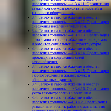
населения топливом —> 3.4.11. Организация
аварийной службы ремонта теплосетей и
теплового оборудования.
3.4. Тепло- и газо- снабжение и обеспеч.
населения топливом —> 3.4.12. Организация
снабжения населения топливом.
3.4. Тепло- и газо- снабжение и обеспеч.
населения топливом —> 3.4.13. Организация
автономного теплоснабжения жилых домов
и объектов социальной инфраструктуры.
3.4. Тепло- и газо- снабжение и обеспеч.
населения топливом —> 3.4.14. Организация
прокладки и содержания сетей
газоснабжения.
3.4. Тепло- и газо- снабжение и обеспеч.
населения топливом —> 3.4.15. Организация
газопотребления в жилых домах и
общественных зданиях.
3.4. Тепло- и газо- снабжение и обеспеч.
населения топливом —> 3.4.16. Организация
учета газопотребления населением.
3.4. Тепло- и газо- снабжение и обеспеч.
населения топливом —> 3.4.2. Организация
разъяснит. и воспит. работы с жителями по
вопросам тепло- и газо- снабжения и