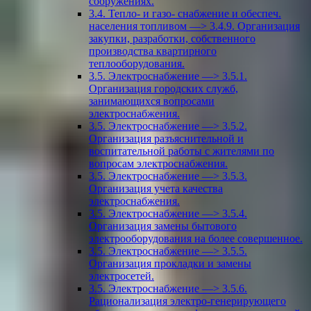
сооружениях.
3.4. Тепло- и газо- снабжение и обеспеч.
населения топливом —> 3.4.9. Организация
закупки, разработки, собственного
производства квартирного
теплооборудования.
3.5. Электроснабжение —> 3.5.1.
Организация городских служб,
занимающихся вопросами
электроснабжения.
3.5. Электроснабжение —> 3.5.2.
Организация разъяснительной и
воспитательной работы с жителями по
вопросам электроснабжения.
3.5. Электроснабжение —> 3.5.3.
Организация учета качества
электроснабжения.
3.5. Электроснабжение —> 3.5.4.
Организация замены бытового
электрооборудования на более совершенное.
3.5. Электроснабжение —> 3.5.5.
Организация прокладки и замены
электросетей.
3.5. Электроснабжение —> 3.5.6.
Рационализация электро-генерирующего