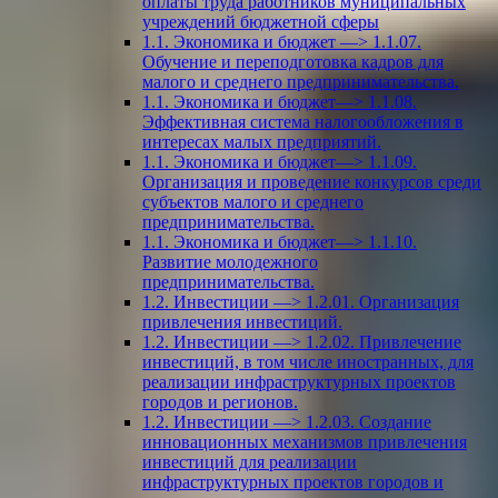
оплаты труда работников муниципальных
учреждений бюджетной сферы
1.1. Экономика и бюджет —> 1.1.07.
Обучение и переподготовка кадров для
малого и среднего предпринимательства.
1.1. Экономика и бюджет—> 1.1.08.
Эффективная система налогообложения в
интересах малых предприятий.
1.1. Экономика и бюджет—> 1.1.09.
Организация и проведение конкурсов среди
субъектов малого и среднего
предпринимательства.
1.1. Экономика и бюджет—> 1.1.10.
Развитие молодежного
предпринимательства.
1.2. Инвестиции —> 1.2.01. Организация
привлечения инвестиций.
1.2. Инвестиции —> 1.2.02. Привлечение
инвестиций, в том числе иностранных, для
реализации инфраструктурных проектов
городов и регионов.
1.2. Инвестиции —> 1.2.03. Создание
инновационных механизмов привлечения
инвестиций для реализации
инфраструктурных проектов городов и