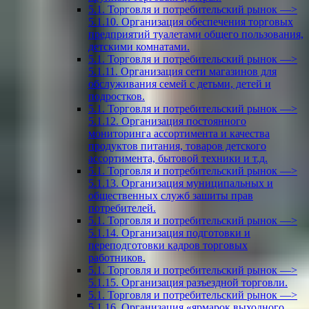
5.1. Торговля и потребительский рынок —>
5.1.10. Организация обеспечения торговых
предприятий туалетами общего пользования,
детскими комнатами.
5.1. Торговля и потребительский рынок —>
5.1.11. Организация сети магазинов для
обслуживания семей с детьми, детей и
подростков.
5.1. Торговля и потребительский рынок —>
5.1.12. Организация постоянного
мониторинга ассортимента и качества
продуктов питания, товаров детского
ассортимента, бытовой техники и т.д.
5.1. Торговля и потребительский рынок —>
5.1.13. Организация муниципальных и
общественных служб зашиты прав
потребителей.
5.1. Торговля и потребительский рынок —>
5.1.14. Организация подготовки и
переподготовки кадров торговых
работников.
5.1. Торговля и потребительский рынок —>
5.1.15. Организация разъездной торговли.
5.1. Торговля и потребительский рынок —>
5.1.16. Организация «ярмарок выходного