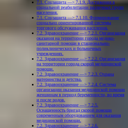
7.1. Соцзащита —> 7.1.9. Достижения в
социальной реабилитации различных групп
населения.
7.1. Соцзащита —> 7.1.10. Формирование
социально ориентированной системы
торгового обслуживания населения.
7.2. Здравоохранение —> 7.2.1. Организация
оказания на территории города медико-
санитарной помощи в стационально-
поликлинических и больничных
учреждениях.
7.2. Здравоохранение —> 7.2.2. Организация
на территории города скорой медицинской
помощи.
7.2. Здравоохранение —> 7.2.3. Охрана
материнства и детства.
7.2. Здравоохранение —> 7.2.4. Система
организации оказания медицинской помощи
женщинам в период беременности, во время
и после родов.
7.2. Здравоохранение —> 7.2.5.
Оснащенность бригад скорой помощи
современным оборудованием для оказания
медицинской помощи.
7.2. Здравоохранение —> 7.2.6.