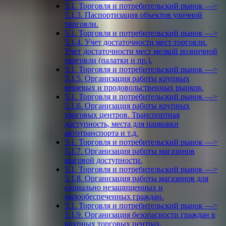
5.1. Торговля и потребительский рынок —>
5.1.3. Паспортизация объектов уличной
торговли.
5.1. Торговля и потребительский рынок —>
5.1.4. Учет достаточности мест торговли.
Учет достаточности мест мелкой розничной
торговли (палатки и пр.).
5.1. Торговля и потребительский рынок —>
5.1.5. Организация работы крупных
вещевых и продовольственных рынков.
5.1. Торговля и потребительский рынок —>
5.1.6. Организация работы крупных
торговых центров. Транспортная
доступность, места для парковки
автотранспорта и т.д.
5.1. Торговля и потребительский рынок —>
5.1.7. Организация работы магазинов
шаговой доступности.
5.1. Торговля и потребительский рынок —>
5.1.8. Организация работы магазинов для
социально незащищенных и
малообеспеченных граждан.
5.1. Торговля и потребительский рынок —>
5.1.9. Организация безопасности граждан в
крупных торговых центрах.