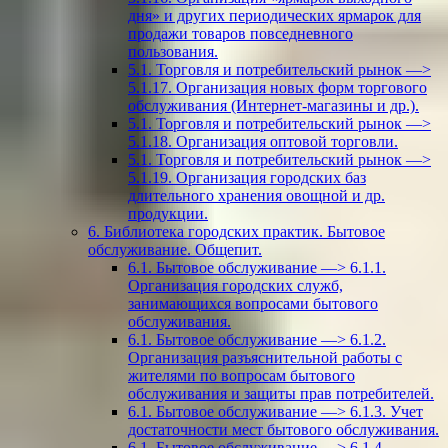
дня» и других периодических ярмарок для
продажи товаров повседневного
пользования.
5.1. Торговля и потребительский рынок —>
5.1.17. Организация новых форм торгового
обслуживания (Интернет-магазины и др.).
5.1. Торговля и потребительский рынок —>
5.1.18. Организация оптовой торговли.
5.1. Торговля и потребительский рынок —>
5.1.19. Организация городских баз
длительного хранения овощной и др.
продукции.
6. Библиотека городских практик. Бытовое
обслуживание. Общепит.
6.1. Бытовое обслуживание —> 6.1.1.
Организация городских служб,
занимающихся вопросами бытового
обслуживания.
6.1. Бытовое обслуживание —> 6.1.2.
Организация разъяснительной работы с
жителями по вопросам бытового
обслуживания и защиты прав потребителей.
6.1. Бытовое обслуживание —> 6.1.3. Учет
достаточности мест бытового обслуживания.
6.1. Бытовое обслуживание —> 6.1.4.