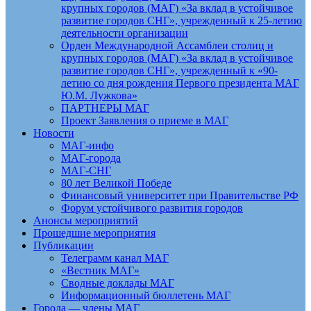
крупных городов (МАГ) «За вклад в устойчивое
развитие городов СНГ», учрежденный к 25-летию
деятельности организации
Орден Международной Ассамблеи столиц и
крупных городов (МАГ) «За вклад в устойчивое
развитие городов СНГ», учрежденный к «90-
летию со дня рождения Первого президента МАГ
Ю.М. Лужкова»
ПАРТНЕРЫ МАГ
Проект Заявления о приеме в МАГ
Новости
МАГ-инфо
МАГ-города
МАГ-СНГ
80 лет Великой Победе
Финансовый университет при Правительстве РФ
Форум устойчивого развития городов
Анонсы мероприятий
Прошедшие мероприятия
Публикации
Телеграмм канал МАГ
«Вестник МАГ»
Сводные доклады МАГ
Информационный бюллетень МАГ
Города — члены МАГ