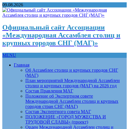
09.08.2026
Официальный сайт Ассоциации
«Международная Ассамблея столиц и
крупных городов СНГ (МАГ)»
MENU
Главная
Об Ассамблее столиц и крупных городов СНГ
(МАГ)
План мероприятий Международной Ассамблеи
столиц и крупных городов (МАГ) на 2026 год
Состав Правления МАГ
Положение об Экспертном совете
Международной Ассамблеи столиц и крупных
городов стран СНГ (МАГ)
Состав Экспертного совета МАГ
ПОЛОЖЕНИЕ «ГОРОД МУЖЕСТВА И
ТРУДОВОЙ СЛАВЫ» (проект)
Орден Международной Ассамблеи столиц и