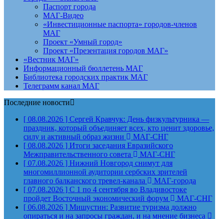
Паспорт города
МАГ-Видео
«Инвестиционные паспорта» городов-членов
МАГ
Проект «Умный город»
Проект «Презентация городов МАГ»
«Вестник МАГ»
Информационный бюллетень МАГ
Библиотека городских практик МАГ
Телеграмм канал МАГ
Последние новости
[ 08.08.2026 ]
Сергей Кравчук: День физкультурника —
праздник, который объединяет всех, кто ценит здоровье,
силу и активный образ жизни
МАГ-СНГ
[ 08.08.2026 ]
Итоги заседания Евразийского
Межправительственного совета
МАГ-СНГ
[ 07.08.2026 ]
Нижний Новгород снимут для
многомиллионной аудитории сербских зрителей
главного балканского тревел-канала
МАГ-города
[ 07.08.2026 ]
С 1 по 4 сентября во Владивостоке
пройдет Восточный экономический форум
МАГ-СНГ
[ 06.08.2026 ]
Мишустин: Развитие туризма должно
опираться и на запросы граждан, и на мнение бизнеса