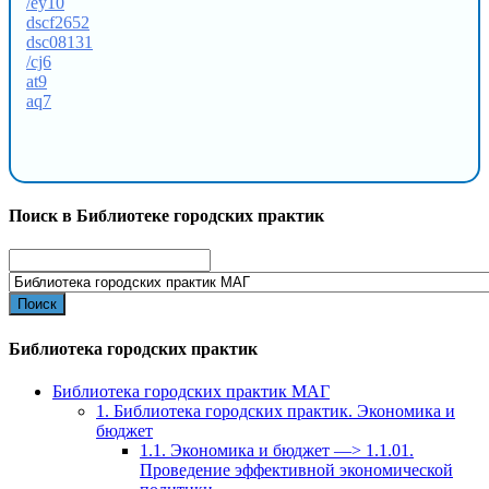
/ey10
dscf2652
dsc08131
/cj6
at9
aq7
Поиск в Библиотеке городских практик
Search
for:
Библиотека городских практик
Библиотека городских практик МАГ
1. Библиотека городских практик. Экономика и
бюджет
1.1. Экономика и бюджет —> 1.1.01.
Проведение эффективной экономической