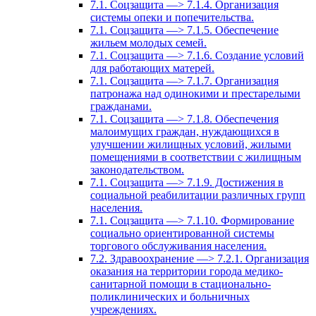
7.1. Соцзащита —> 7.1.4. Организация
системы опеки и попечительства.
7.1. Соцзащита —> 7.1.5. Обеспечение
жильем молодых семей.
7.1. Соцзащита —> 7.1.6. Создание условий
для работающих матерей.
7.1. Соцзащита —> 7.1.7. Организация
патронажа над одинокими и престарелыми
гражданами.
7.1. Соцзащита —> 7.1.8. Обеспечения
малоимущих граждан, нуждающихся в
улучшении жилищных условий, жилыми
помещениями в соответствии с жилищным
законодательством.
7.1. Соцзащита —> 7.1.9. Достижения в
социальной реабилитации различных групп
населения.
7.1. Соцзащита —> 7.1.10. Формирование
социально ориентированной системы
торгового обслуживания населения.
7.2. Здравоохранение —> 7.2.1. Организация
оказания на территории города медико-
санитарной помощи в стационально-
поликлинических и больничных
учреждениях.