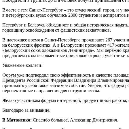
Победители в группах до ста человек получат приглашения от 
Вместе с тем Санкт-Петербург – это студенческий город, и у 
в петербургских вузах обучались 2300 студентов и аспирантов 
Петербург и Беларусь объединяет и общая историческая память
годовщину освобождения от фашистских захватчиков.
В настоящее время в Санкт-Петербурге проживают 267 участн
на белорусских фронтах. А в Белоруссии проживает 417 жите
«Белорусский союз блокадников Ленинграда». Мы бережно хр
предлагаем создать совместные поисковые отряды, участники к
Уважаемые коллеги!
Форум уже подтвердил свою эффективность в качестве площад
Президента Российской Федерации Владимира Владимировича 
принимать у себя такое значимое событие. Уверен, что форум
перспективные направления для сотрудничества.
Желаю участникам форума интересной, продуктивной работы, 
Благодарю за внимание.
В.Матвиенко:
Спасибо большое, Александр Дмитриевич.