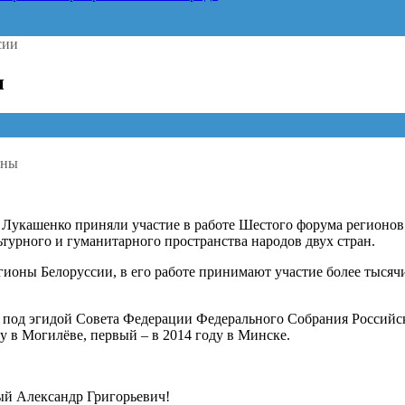
сии
и
ены
укашенко приняли участие в работе Шестого форума регионов Р
в
турного и гуманитарного пространства народов двух стран.
ионы Белоруссии, в его работе принимают участие более тысячи
сии
 под эгидой Совета Федерации Федерального Собрания Российс
у в Могилёве, первый – в 2014 году в Минске.
й Александр Григорьевич!