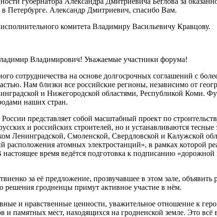
ности губернатора Александра Дмитриевича Беглова за оказанн
 в Петербурге. Александр Дмитриевич, спасибо Вам.
о исполнительного комитета Владимиру Васильевичу Кравцову.
ладимир Владимирович! Уважаемые участники форума!
ого сотрудничества на основе долгосрочных соглашений с боле
стью. Нам близки все российские регионы, независимо от геогр
енинградской и Нижегородской областями, Республикой Коми. 
родами наших стран.
 России представляет собой масштабный проект по строительст
лорусских и российских строителей, но и устанавливаются тесны
ом Ленинградской, Смоленской, Свердловской и Калужской обла
 расположения атомных электростанций», в рамках которой реа
 настоящее время ведётся подготовка к подписанию «дорожной 
иенко за её предложение, прозвучавшее в этом зале, объявить 
ого решения гродненцы примут активное участие в нём.
овные и нравственные ценности, уважительное отношение к гер
в и памятных мест, находящихся на гродненской земле. Это всё 