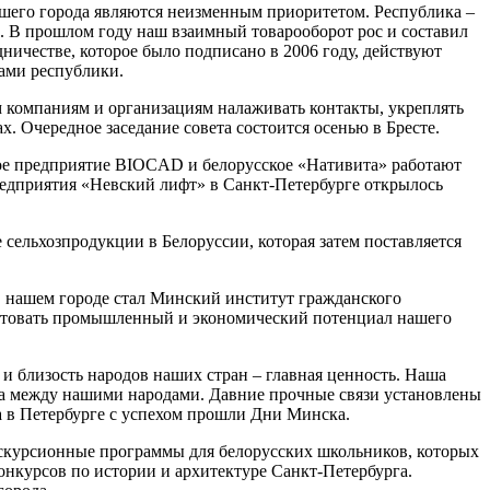
ашего города являются неизменным приоритетом. Республика –
. В прошлом году наш взаимный товарооборот рос и составил
дничестве, которое было подписано в 2006 году, действуют
нами республики.
им компаниям и организациям налаживать контакты, укреплять
х. Очередное заседание совета состоится осенью в Бресте.
ое предприятие BIOCAD и белорусское «Нативита» работают
предприятия «Невский лифт» в Санкт-Петербурге открылось
 сельхозпродукции в Белоруссии, которая затем поставляется
в нашем городе стал Минский институт гражданского
ентовать промышленный и экономический потенциал нашего
 и близость народов наших стран – главная ценность. Наша
ва между нашими народами. Давние прочные связи установлены
а в Петербурге с успехом прошли Дни Минска.
кскурсионные программы для белорусских школьников, которых
конкурсов по истории и архитектуре Санкт-Петербурга.