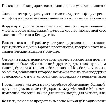
Позвольте поблагодарить вас за ваше личное участие в нашем 
Уже ставшее традицией участие глав государств в форуме рег
наш форум в ряд важнейших политических событий российско-
Форум проходит уже в шестой раз и с каждым годом становится
участие в заседаниях секций, деловых советов, экспертной 
заведении России и Белоруссии.
Важно, что в нашей работе участвуют представители интеллиг
культурного и гуманитарного пространства, которое играет ва
стратегическим вкладом в будущее.
Сегодня в межрегиональное сотрудничество включены почти вс
подписано более 60 соглашений, других документов, прошли м
кипела, бурлила активная работа и жизнь. Наработано много н
об одном, реализация которого возможна только при поддержк
транспортного пути, который был поддержан на недавнем засе
Проект имеет уже достаточно серьёзное обоснование, большо
время поездок по железной дороге между Москвой и Минском – 
измерение, это очень важно для наших людей, для бизнеса, для
Коллеги, позвольте предоставить слово Михаилу Владимирови