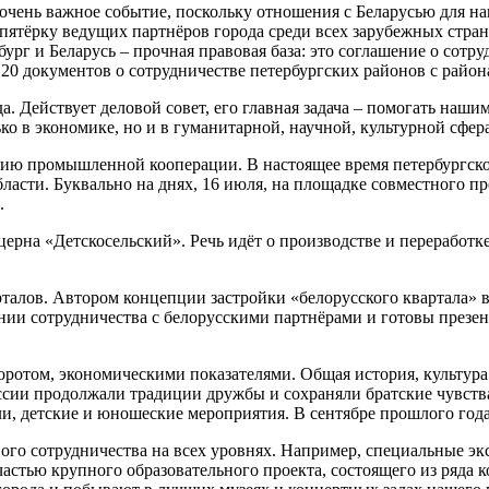
 очень важное событие, поскольку отношения с Беларусью для н
пятёрку ведущих партнёров города среди всех зарубежных стран
рг и Беларусь – прочная правовая база: это соглашение о сотру
 20 документов о сотрудничестве петербургских районов с райо
а. Действует деловой совет, его главная задача – помогать наш
ко в экономике, но и в гуманитарной, научной, культурной сфера
тию промышленной кооперации. В настоящее время петербургск
бласти. Буквально на днях, 16 июля, на площадке совместного 
.
рна «Детскосельский». Речь идёт о производстве и переработке
талов. Автором концепции застройки «белорусского квартала» 
нии сотрудничества с белорусскими партнёрами и готовы през
оротом, экономическими показателями. Общая история, культура
руссии продолжали традиции дружбы и сохраняли братские чувст
ли, детские и юношеские мероприятия. В сентябре прошлого год
го сотрудничества на всех уровнях. Например, специальные э
частью крупного образовательного проекта, состоящего из ряда 