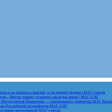
ься и на запросы граждан, и на мнение бизнеса
МАГ-города
года – Мегри хранит духовное наследие веков?
МАГ-СНГ
едседателя Правления — генерального директора МАГ Васю
анско-Российский медиафорум
МАГ-СНГ
рограмма мероприятий
МАГ-города