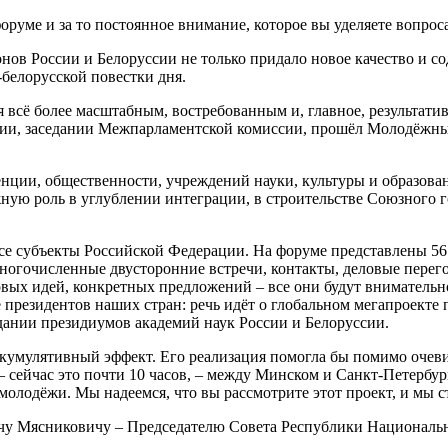
форуме и за то постоянное внимание, которое вы уделяете вопро
ионов России и Белоруссии не только придало новое качество и
белорусской повестки дня.
 всё более масштабным, востребованным и, главное, результати
сессии, заседании Межпарламентской комиссии, прошёл Молодёж
енции, общественности, учреждений науки, культуры и образов
жную роль в углублении интеграции, в строительстве Союзного 
е субъекты Российской Федерации. На форуме представлены 56 
ногочисленные двусторонние встречи, контакты, деловые перего
овых идей, конкретных предложений – все они будут внимательн
е президентов наших стран: речь идёт о глобальном мегапроект
дании президиумов академий наук России и Белоруссии.
й кумулятивный эффект. Его реализация помогла бы помимо оче
сейчас это почти 10 часов, – между Минском и Санкт-Петербург
 молодёжи. Мы надеемся, что вы рассмотрите этот проект, и мы 
чу Мясниковичу – Председателю Совета Республики Национальн