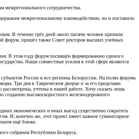
сам межрегионального сотрудничества.
 содержание межрегиональному взаимодействию, но и поставило
вным. В течение трёх дней около тысячи человек приняли
ный форум, прошёл также Совет ректоров высших учебных
ания. В этом году форум посвящён формированию единого
государства. Наши совместные усилия в этой сфере являются
субъектов России и все регионы Белоруссии. На полях форума
воры. Три дня в Таврическом дворце и за его пределами
о рассмотрены, учтены в нашей работе. Хочу сказать лишь
е по созданию высокоскоростного железнодорожного
видных экономических и иных выгод существенно сократить
ом. И, конечно же, этот проект имеет важное гуманитарное
станем ещё ближе.
ого собрания Республики Беларусь.