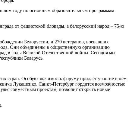
города.
 прошлом году по основным образовательным программам
нграда от фашистской блокады, а белорусский народ – 75-ю
обождении Белоруссии, и 270 ветеранов, воевавших
орода. Они объединены в общественную организацию
рад в годы Великой Отечественной войны. Сегодня мы
Республики Беларусь.
их стран. Особую значимость форуму придаёт участие в нём
евича Лукашенко. Санкт-Петербург гордится возможностью
пульс совместным проектам, позволит открыть новые
е.