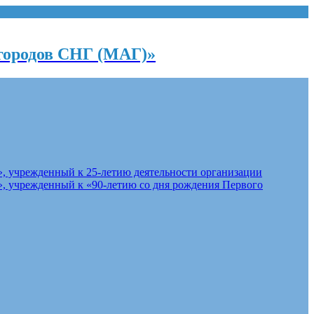
городов СНГ (МАГ)»
, учрежденный к 25-летию деятельности организации
, учрежденный к «90-летию со дня рождения Первого