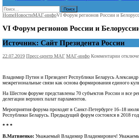
Найти:
Home
Новости
МАГ-инфо
VI Форум регионов России и Белорус
VI Форум регионов России и Белорусси
Источник: Сайт Президента России
к
22.07.2019
Пресс-центр МАГ
МАГ-инфо
Комментарии
отключ
записи
VI
Форум
Владимир Путин и Президент Республики Беларусь Александр Л
регионо
межрегиональные связи как основа формирования единого куль
России
и
На Шестом форуме представлены 70 субъектов России и все рег
Белорус
делегации верхних палат парламентов.
Мероприятия форума проходят в Санкт-Петербурге 16–18 июля
Республики Беларусь. Предыдущий форум состоялся в 2018 год
* * *
В.Матвиенко:
Уважаемый Владимир Владимирович! Уважаемы