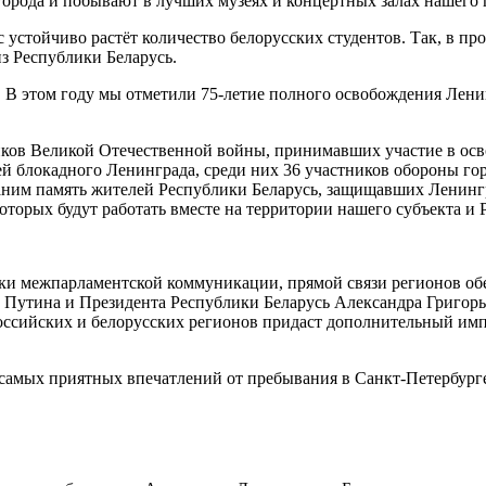
города и побывают в лучших музеях и концертных залах нашего 
нас устойчиво растёт количество белорусских студентов. Так, в
из Республики Беларусь.
. В этом году мы отметили 75-летие полного освобождения Лени
иков Великой Отечественной войны, принимавших участие в осв
лей блокадного Ленинграда, среди них 36 участников обороны г
аним память жителей Республики Беларусь, защищавших Ленинг
оторых будут работать вместе на территории нашего субъекта и 
ки межпарламентской коммуникации, прямой связи регионов обе
Путина и Президента Республики Беларусь Александра Григорь
 российских и белорусских регионов придаст дополнительный им
самых приятных впечатлений от пребывания в Санкт-Петербург