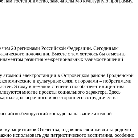
ое нам гостеприимство, замечательную культурную программу.
е чем 20 регионами Российской Федерации. Сегодня мы
афического положения. Вместе с тем хотелось бы отметить
Фундаментом развития межрегиональных взаимоотношений
ву атомной электростанции в Островецком районе Гродненской
е экономические и культурные связи с городами – побратимами
стей. Этому в немалой степени способствует инициатива
лизуются многие проекты социального характера. Здесь
карты» долгосрочного и всестороннего сотрудничества
российско-белорусский конкурс на название атомной
оизму защитников Отечества, отдавших свои жизни за родную
важно использовать для патриотического воспитания, особенно