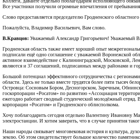
Коллеги, давайте отдельно поблагодарим исполняющего обязан
Все участники получили огромные впечатления от пребывания
Слово предоставляется председателю Гродненского областног
Пожалуйста, Владимир Васильевич, Вам слово.
В.Кравцов:
Уважаемый Александр Григорьевич! Уважаемый В
Гродненская область также имеет хороший опыт межрегиональн
подписали ещё одно соглашение с уважаемой Воронежской обла
активное взаимодействие с Калининградской, Московской, Л
являются и 37 соглашений, подписанных между районами и го
Большой потенциал эффективного сотрудничества с регионами
области. Здесь не только вместе трудятся более пяти тысяч бе
Островца: Сосновым Бором, Десногорском, Заречным, Обнинск
госкорпорации «Росатом» по развитию «Ассоциация территорий
ежегодно работает сводный студенческий молодёжный отряд. В
корпорации «Росатом» и Гродненского облисполкома.
Хочу поблагодарить сегодня отдельно Валентину Ивановну Матв
электростанции. И хотим заверить, что в случае принятия так
Наши народы связывает многовековая история и культура, дух
землю. Об этом свидетельствует большое количество памятнико