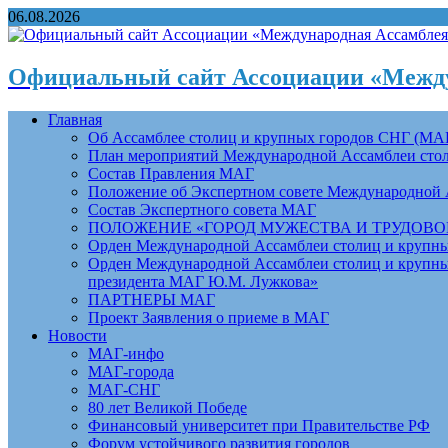
06.08.2026
Официальный сайт Ассоциации «Между
Главная
Об Ассамблее столиц и крупных городов СНГ (МА
План мероприятий Международной Ассамблеи столи
Состав Правления МАГ
Положение об Экспертном совете Международной 
Состав Экспертного совета МАГ
ПОЛОЖЕНИЕ «ГОРОД МУЖЕСТВА И ТРУДОВОЙ 
Орден Международной Ассамблеи столиц и крупных
Орден Международной Ассамблеи столиц и крупных
президента МАГ Ю.М. Лужкова»
ПАРТНЕРЫ МАГ
Проект Заявления о приеме в МАГ
Новости
МАГ-инфо
МАГ-города
МАГ-СНГ
80 лет Великой Победе
Финансовый университет при Правительстве РФ
Форум устойчивого развития городов