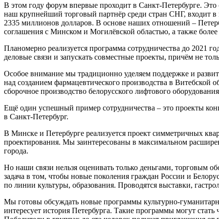
В этом году форум впервые проходит в Санкт-Петербурге. Это
наш крупнейший торговый партнёр среди стран СНГ, входит в 
2335 миллионов долларов. В основе наших отношений – Петербу
соглашения с Минском и Могилёвской областью, а также более
Планомерно реализуется программа сотрудничества до 2021 год
деловые связи и запускать совместные проекты, причём не толь
Особое внимание мы традиционно уделяем поддержке и разви
над созданием фармацевтического производства в Витебской о
сборочное производство белорусского лифтового оборудования
Ещё один успешный пример сотрудничества – это проекты конце
в Санкт-Петербург.
В Минске и Петербурге реализуется проект симметричных квар
проектирования. Мы заинтересованы в максимальном расшире
города.
Но наши связи нельзя оценивать только деньгами, торговым об
задача в том, чтобы новые поколения граждан России и Бело
по линии культуры, образования. Проводятся выставки, гастро
Мы готовы обсуждать новые программы культурно-гуманитарно
интересует история Петербурга. Такие программы могут стать 