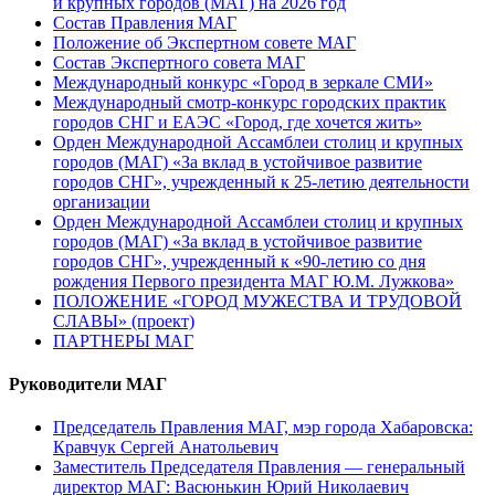
и крупных городов (МАГ) на 2026 год
Состав Правления МАГ
Положение об Экспертном совете МАГ
Состав Экспертного совета МАГ
Международный конкурс «Город в зеркале СМИ»
Международный смотр-конкурс городских практик
городов СНГ и ЕАЭС «Город, где хочется жить»
Орден Международной Ассамблеи столиц и крупных
городов (МАГ) «За вклад в устойчивое развитие
городов СНГ», учрежденный к 25-летию деятельности
организации
Орден Международной Ассамблеи столиц и крупных
городов (МАГ) «За вклад в устойчивое развитие
городов СНГ», учрежденный к «90-летию со дня
рождения Первого президента МАГ Ю.М. Лужкова»
ПОЛОЖЕНИЕ «ГОРОД МУЖЕСТВА И ТРУДОВОЙ
СЛАВЫ» (проект)
ПАРТНЕРЫ МАГ
Руководители МАГ
Председатель Правления МАГ, мэр города Хабаровска:
Кравчук Сергей Анатольевич
Заместитель Председателя Правления — генеральный
директор МАГ: Васюнькин Юрий Николаевич