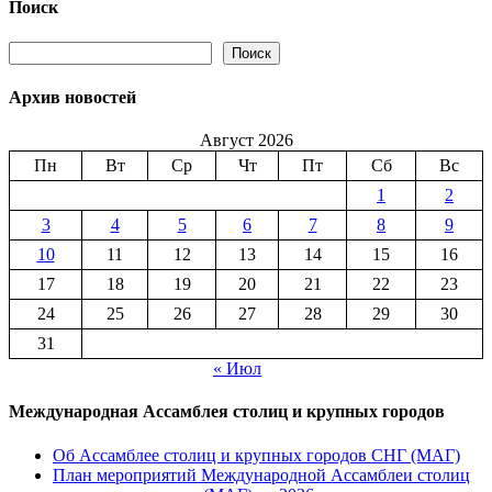
возможностями
Поиск
—
19
Поиск
Поиск
Архив новостей
Август 2026
Пн
Вт
Ср
Чт
Пт
Сб
Вс
1
2
3
4
5
6
7
8
9
10
11
12
13
14
15
16
17
18
19
20
21
22
23
24
25
26
27
28
29
30
31
« Июл
Международная Ассамблея столиц и крупных городов
Об Ассамблее столиц и крупных городов СНГ (МАГ)
План мероприятий Международной Ассамблеи столиц