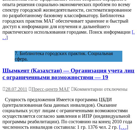
опыта решения социально-экономических проблем по всему
городских
спектру городской жизнедеятельности, систематизированное
практик
по разработанному базовому классификатору. Библиотека
МАГ
городских практик МАГ обеспечивает хранение и быстрый
доступ к информации для изучения и дальнейшего
практического использования городами. Поиск информации
[.
. .]
7. Библиотека городских практик. Социальная
сфера.
Шымкент (Казахстан) — Организация учета лиц
с ограниченными возможностями — 19
к
28.07.2011
Пресс-центр МАГ
Комментарии
отключены
записи
Сущность предложения Имеется программа ЦБДИ
Шымкент (Казах
(централизованная база данных инвалидов). Оказание
—
социальных услуг лицам с ограниченными возможностями
Организация
осуществляется согласно заявления и ИПР (индивидуальной
учета
программы реабилитации). По состоянию на конец 2010 года
лиц
численность инвалидов составила: 1 гр. 1376 чел. 2 гр.
[. . .]
с
ограниченными