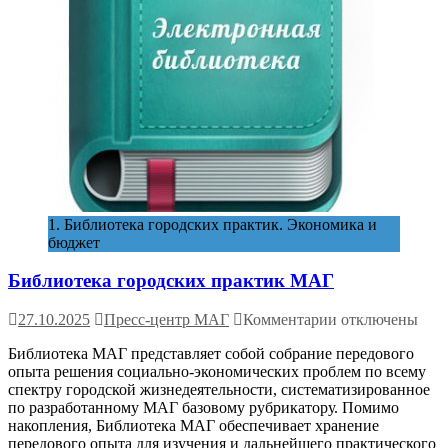
1. Библиотека городских практик. Экономика и
бюджет
Библиотека городских практик МАГ
к
27.10.2025
Пресс-центр МАГ
Комментарии
отключены
записи
Библиотека МАГ представляет собой собрание передового
Библиотека
опыта решения социально-экономических проблем по всему
городских
спектру городской жизнедеятельности, систематизированное
практик
по разработанному МАГ базовому рубрикатору. Помимо
МАГ
накопления, Библиотека МАГ обеспечивает хранение
передового опыта для изучения и дальнейшего практического