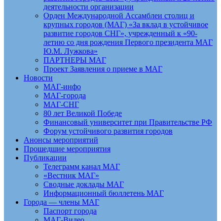
деятельности организации
Орден Международной Ассамблеи столиц и
крупных городов (МАГ) «За вклад в устойчивое
развитие городов СНГ», учрежденный к «90-
летию со дня рождения Первого президента МАГ
Ю.М. Лужкова»
ПАРТНЕРЫ МАГ
Проект Заявления о приеме в МАГ
Новости
МАГ-инфо
МАГ-города
МАГ-СНГ
80 лет Великой Победе
Финансовый университет при Правительстве РФ
Форум устойчивого развития городов
Анонсы мероприятий
Прошедшие мероприятия
Публикации
Телеграмм канал МАГ
«Вестник МАГ»
Сводные доклады МАГ
Информационный бюллетень МАГ
Города — члены МАГ
Паспорт города
МАГ-Видео