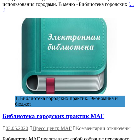
использования городами. В меню «Библиотека городских
[. .
.]
1. Библиотека городских практик. Экономика и
бюджет
Библиотека городских практик МАГ
к
03.05.2020
Пресс-центр МАГ
Комментарии
отключены
записи
Библиотека МАГ представляет собой собрание передового
Библиотека