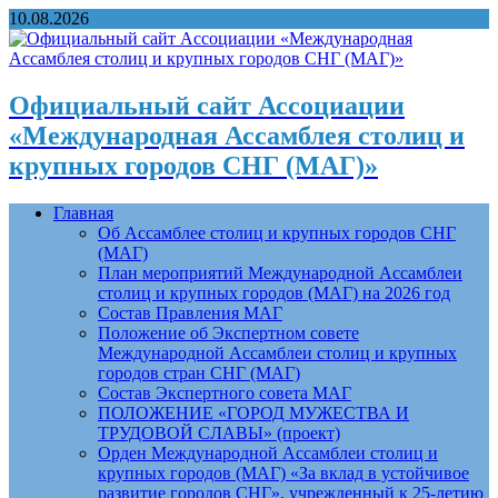
10.08.2026
Официальный сайт Ассоциации
«Международная Ассамблея столиц и
крупных городов СНГ (МАГ)»
Главная
Об Ассамблее столиц и крупных городов СНГ
(МАГ)
План мероприятий Международной Ассамблеи
столиц и крупных городов (МАГ) на 2026 год
Состав Правления МАГ
Положение об Экспертном совете
Международной Ассамблеи столиц и крупных
городов стран СНГ (МАГ)
Состав Экспертного совета МАГ
ПОЛОЖЕНИЕ «ГОРОД МУЖЕСТВА И
ТРУДОВОЙ СЛАВЫ» (проект)
Орден Международной Ассамблеи столиц и
крупных городов (МАГ) «За вклад в устойчивое
развитие городов СНГ», учрежденный к 25-летию