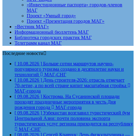
«Инвестиционные паспорта» городов-членов
МАГ
Проект «Умный город»
Проект «Презентация городов МАГ»
«Вестник МАГ»
Информационный бюллетень МАГ
Библиотека городских практик МАГ
Телеграмм канал МАГ
Последние новости
[ 10.08.2026 ]
Больше сотни маршрутов научно-
популярного туризма создано в десятилетие науки и
технологий
МАГ-СНГ
[ 10.08.2026 ]
День строителя‑2026: отрасль отмечает
70‑летие, а по всей стране кипит масштабная стройка
МАГ-города
[ 09.08.2026 ]
Кострома. На Сусанинской площади
проходят праздничные мероприятия в честь Дня
рождения города
МАГ-города
[ 09.08.2026 ]
Узбекистан возглавил туристический бум
Центральной Азии: почти половина экспорта
туристических услуг региона приходится на республику
МАГ-СНГ
[ 08.08.2026 ]
Сергей Кравчук: День физкультурника —