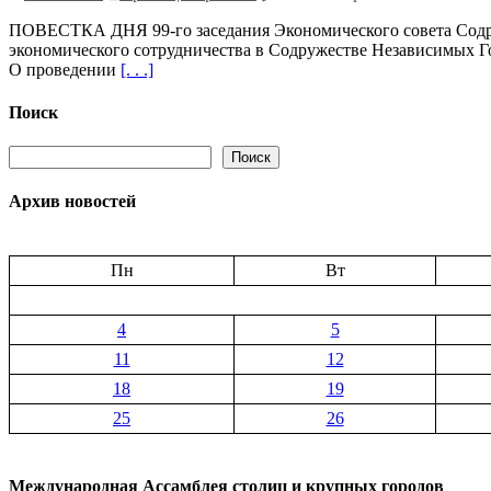
записи
ПОВЕСТКА ДНЯ 99-го заседания Экономического совета Содруж
22
экономического сотрудничества в Содружестве Независимых Гос
сентября
О проведении
[. . .]
состоится
заседание
Экономическо
Поиск
совета
Содружества
Поиск
Поиск
Независимых
Государств
Архив новостей
Пн
Вт
4
5
11
12
18
19
25
26
Международная Ассамблея столиц и крупных городов