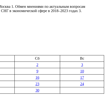
Москва 1. Обмен мнениями по актуальным вопросам
 СНГ в экономической сфере в 2018–2023 годах 3.
Сб
Вс
2
3
9
10
16
17
23
24
30