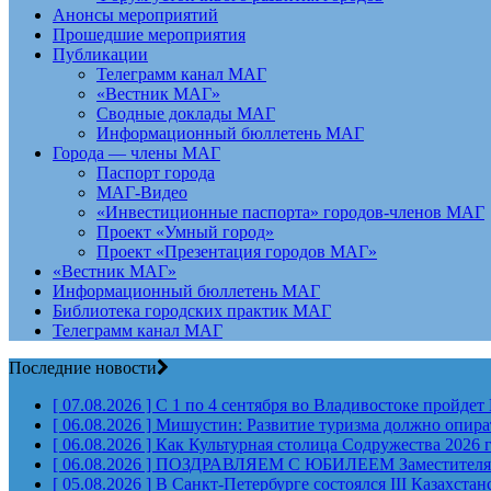
Анонсы мероприятий
Прошедшие мероприятия
Публикации
Телеграмм канал МАГ
«Вестник МАГ»
Сводные доклады МАГ
Информационный бюллетень МАГ
Города — члены МАГ
Паспорт города
МАГ-Видео
«Инвестиционные паспорта» городов-членов МАГ
Проект «Умный город»
Проект «Презентация городов МАГ»
«Вестник МАГ»
Информационный бюллетень МАГ
Библиотека городских практик МАГ
Телеграмм канал МАГ
Последние новости
[ 07.08.2026 ]
С 1 по 4 сентября во Владивостоке пройд
[ 06.08.2026 ]
Мишустин: Развитие туризма должно опират
[ 06.08.2026 ]
Как Культурная столица Содружества 2026 
[ 06.08.2026 ]
ПОЗДРАВЛЯЕМ С ЮБИЛЕЕМ Заместителя Пр
[ 05.08.2026 ]
В Санкт-Петербурге состоялся III Казахст