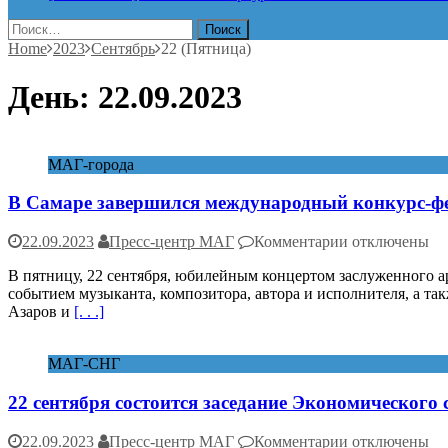
Найти:
Home
2023
Сентябрь
22 (Пятница)
День:
22.09.2023
МАГ-города
В Самаре завершился международный конкурс-фе
к
22.09.2023
Пресс-центр МАГ
Комментарии
отключены
записи
В пятницу, 22 сентября, юбилейным концертом заслуженного а
В
событием музыканта, композитора, автора и исполнителя, а та
Самаре
Азаров и
[. . .]
завершился
международн
конкурс-
МАГ-СНГ
фестиваль
«Виват,
22 сентября состоится заседание Экономического
баян!»
к
22.09.2023
Пресс-центр МАГ
Комментарии
отключены