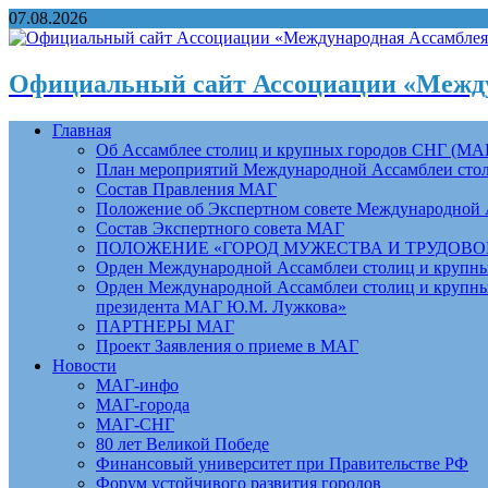
07.08.2026
Официальный сайт Ассоциации «Между
Главная
Об Ассамблее столиц и крупных городов СНГ (МА
План мероприятий Международной Ассамблеи столи
Состав Правления МАГ
Положение об Экспертном совете Международной 
Состав Экспертного совета МАГ
ПОЛОЖЕНИЕ «ГОРОД МУЖЕСТВА И ТРУДОВОЙ 
Орден Международной Ассамблеи столиц и крупных
Орден Международной Ассамблеи столиц и крупных
президента МАГ Ю.М. Лужкова»
ПАРТНЕРЫ МАГ
Проект Заявления о приеме в МАГ
Новости
МАГ-инфо
МАГ-города
МАГ-СНГ
80 лет Великой Победе
Финансовый университет при Правительстве РФ
Форум устойчивого развития городов