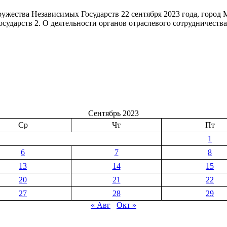
ества Независимых Государств 22 сентября 2023 года, город 
ударств 2. О деятельности органов отраслевого сотрудничества
го
Сентябрь 2023
Ср
Чт
Пт
1
6
7
8
13
14
15
20
21
22
27
28
29
« Авг
Окт »