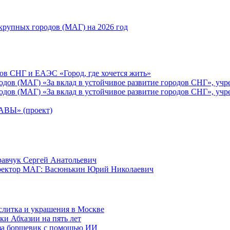
рупных городов (МАГ) на 2026 год
ов СНГ и ЕАЭС «Город, где хочется жить»
ов (МАГ) «За вклад в устойчивое развитие городов СНГ», учр
ов (МАГ) «За вклад в устойчивое развитие городов СНГ», учр
Ы» (проект)
равчук Сергей Анатольевич
иректор МАГ: Васюнькин Юрий Николаевич
слитка и украшения в Москве
ки Абхазии на пять лет
 за борщевик с помощью ИИ