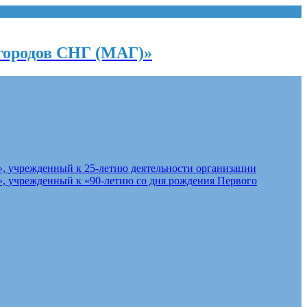
городов СНГ (МАГ)»
, учрежденный к 25-летию деятельности организации
, учрежденный к «90-летию со дня рождения Первого