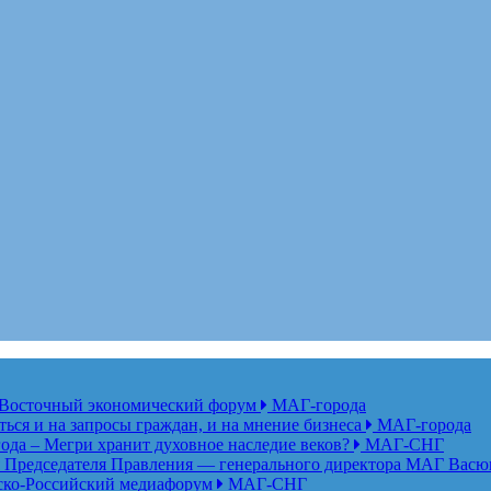
ет Восточный экономический форум
МАГ-города
ься и на запросы граждан, и на мнение бизнеса
МАГ-города
года – Мегри хранит духовное наследие веков?
МАГ-СНГ
едседателя Правления — генерального директора МАГ Васю
анско-Российский медиафорум
МАГ-СНГ