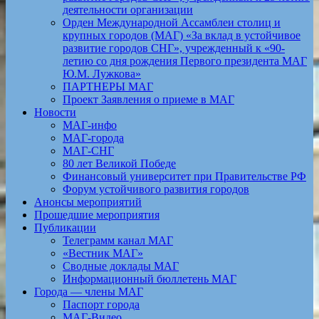
деятельности организации
Орден Международной Ассамблеи столиц и
крупных городов (МАГ) «За вклад в устойчивое
развитие городов СНГ», учрежденный к «90-
летию со дня рождения Первого президента МАГ
Ю.М. Лужкова»
ПАРТНЕРЫ МАГ
Проект Заявления о приеме в МАГ
Новости
МАГ-инфо
МАГ-города
МАГ-СНГ
80 лет Великой Победе
Финансовый университет при Правительстве РФ
Форум устойчивого развития городов
Анонсы мероприятий
Прошедшие мероприятия
Публикации
Телеграмм канал МАГ
«Вестник МАГ»
Сводные доклады МАГ
Информационный бюллетень МАГ
Города — члены МАГ
Паспорт города
МАГ-Видео