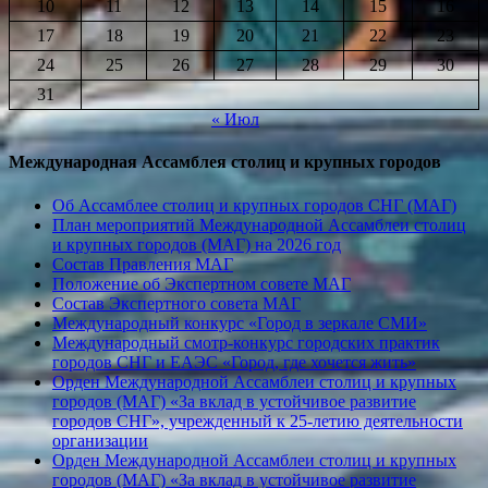
10
11
12
13
14
15
16
17
18
19
20
21
22
23
24
25
26
27
28
29
30
31
« Июл
Международная Ассамблея столиц и крупных городов
Об Ассамблее столиц и крупных городов СНГ (МАГ)
План мероприятий Международной Ассамблеи столиц
и крупных городов (МАГ) на 2026 год
Состав Правления МАГ
Положение об Экспертном совете МАГ
Состав Экспертного совета МАГ
Международный конкурс «Город в зеркале СМИ»
Международный смотр-конкурс городских практик
городов СНГ и ЕАЭС «Город, где хочется жить»
Орден Международной Ассамблеи столиц и крупных
городов (МАГ) «За вклад в устойчивое развитие
городов СНГ», учрежденный к 25-летию деятельности
организации
Орден Международной Ассамблеи столиц и крупных
городов (МАГ) «За вклад в устойчивое развитие