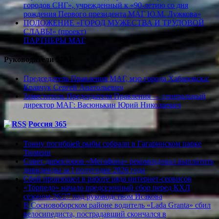
городов СНГ», учрежденный к «90-летию со дня
рождения Первого президента МАГ Ю.М. Лужкова»
ПОЛОЖЕНИЕ «ГОРОД МУЖЕСТВА И ТРУДОВОЙ
СЛАВЫ» (проект)
ПАРТНЕРЫ МАГ
Руководители МАГ
Председатель Правления МАГ, мэр города Хабаровска:
Кравчук Сергей Анатольевич
Заместитель Председателя Правления — генеральный
директор МАГ: Васюнькин Юрий Николаевич
Россия 365
Тонну погибшей рыбы собрали в Гагаринском парке
Тюмени
Совет директоров «Мегафона» рекомендовал выплатить
дивиденды за I полугодие 2026 года
Сбой произошел в работе ряда интернет-сервисов
«Торпедо» начало предсезонный сбор перед КХЛ
сезоном-26/27 под руководством Исакова
В Сосновоборском районе водитель «Lada Granta» сбил
велосипедиста, пострадавший скончался в