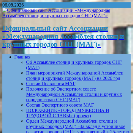
06.08.2026
Официальный сайт Ассоциации
«Международная Ассамблея столиц и
крупных городов СНГ (МАГ)»
Главная
Об Ассамблее столиц и крупных городов СНГ
(МАГ)
План мероприятий Международной Ассамблеи
столиц и крупных городов (МАГ) на 2026 год
Состав Правления МАГ
Положение об Экспертном совете
Международной Ассамблеи столиц и крупных
городов стран СНГ (МАГ)
Состав Экспертного совета МАГ
ПОЛОЖЕНИЕ «ГОРОД МУЖЕСТВА И
ТРУДОВОЙ СЛАВЫ» (проект)
Орден Международной Ассамблеи столиц и
крупных городов (МАГ) «За вклад в устойчивое
развитие городов СНГ», учрежденный к 25-летию