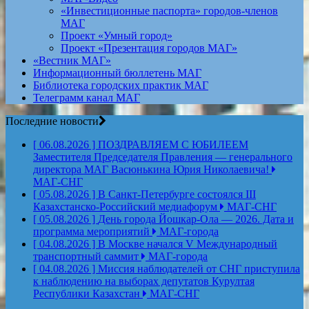
«Инвестиционные паспорта» городов-членов
МАГ
Проект «Умный город»
Проект «Презентация городов МАГ»
«Вестник МАГ»
Информационный бюллетень МАГ
Библиотека городских практик МАГ
Телеграмм канал МАГ
Последние новости
[ 06.08.2026 ]
ПОЗДРАВЛЯЕМ С ЮБИЛЕЕМ
Заместителя Председателя Правления — генерального
директора МАГ Васюнькина Юрия Николаевича!
МАГ-СНГ
[ 05.08.2026 ]
В Санкт-Петербурге состоялся III
Казахстанско-Российский медиафорум
МАГ-СНГ
[ 05.08.2026 ]
День города Йошкар-Ола — 2026. Дата и
программа мероприятий
МАГ-города
[ 04.08.2026 ]
В Москве начался V Международный
транспортный саммит
МАГ-города
[ 04.08.2026 ]
Миссия наблюдателей от СНГ приступила
к наблюдению на выборах депутатов Курултая
Республики Казахстан
МАГ-СНГ