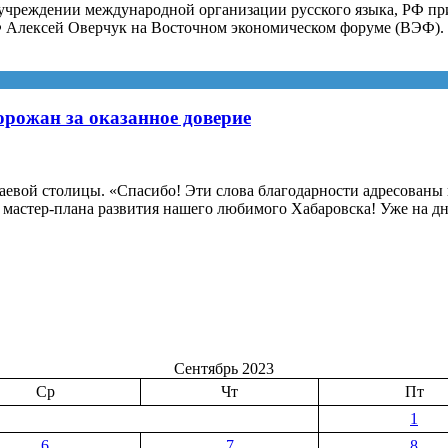
чреждении международной организации русского языка, РФ при
Ф Алексей Оверчук на Восточном экономическом форуме (ВЭФ).
рожан за оказанное доверие
аевой столицы. «Спасибо! Эти слова благодарности адресованы
и мастер-плана развития нашего любимого Хабаровска! Уже на д
Сентябрь 2023
Ср
Чт
Пт
1
6
7
8