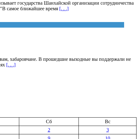
зывает государства Шанхайской организации сотрудничества
 "В самое ближайшее время
[. . .]
 вам, хабаровчане. В прошедшие выходные вы поддержали не
нях
[. . .]
Сб
Вс
2
3
9
10