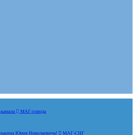
-канала
МАГ-города
нькина Юрия Николаевича!
МАГ-СНГ