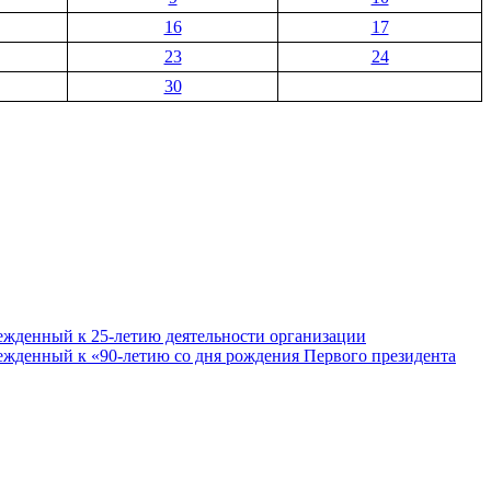
16
17
23
24
30
ежденный к 25-летию деятельности организации
ежденный к «90-летию со дня рождения Первого президента