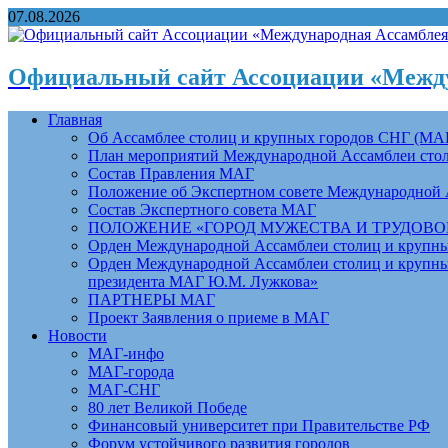
07.08.2026
Официальный сайт Ассоциации «Между
Главная
Об Ассамблее столиц и крупных городов СНГ (МА
План мероприятий Международной Ассамблеи столи
Состав Правления МАГ
Положение об Экспертном совете Международной 
Состав Экспертного совета МАГ
ПОЛОЖЕНИЕ «ГОРОД МУЖЕСТВА И ТРУДОВОЙ 
Орден Международной Ассамблеи столиц и крупных
Орден Международной Ассамблеи столиц и крупных
президента МАГ Ю.М. Лужкова»
ПАРТНЕРЫ МАГ
Проект Заявления о приеме в МАГ
Новости
МАГ-инфо
МАГ-города
МАГ-СНГ
80 лет Великой Победе
Финансовый университет при Правительстве РФ
Форум устойчивого развития городов