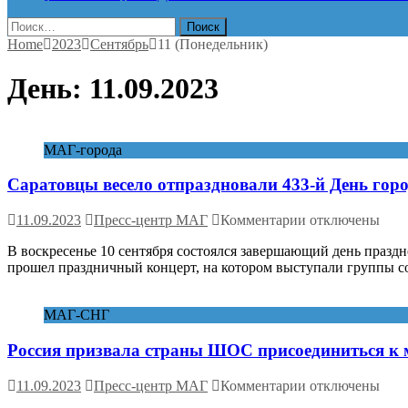
Найти:
Home
2023
Сентябрь
11 (Понедельник)
День:
11.09.2023
МАГ-города
Саратовцы весело отпраздновали 433-й День гор
к
11.09.2023
Пресс-центр МАГ
Комментарии
отключены
записи
В воскресенье 10 сентября состоялся завершающий день празд
Саратовцы
прошел праздничный концерт, на котором выступали группы 
весело
отпраздновали
433-
МАГ-СНГ
й
День
Россия призвала страны ШОС присоединиться к 
города
к
11.09.2023
Пресс-центр МАГ
Комментарии
отключены
записи