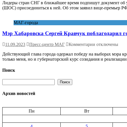
Лидеры стран СНГ в ближайшее время подпишут документ об у
Россия
(ШОС) присоединиться к ней. Об этом заявил вице-премьер Р
призвала
страны
ШОС
МАГ-города
присоединиться
к
Мэр Хабаровска Сергей Кравчук поблагодарил го
международной
организации
русского
к
11.09.2023
Пресс-центр МАГ
Комментарии
отключены
языка,
записи
создаваемой
Действующий глава города одержал победу на выборах мэра кр
Мэр
странами
только меня, но и губернаторский курс созидания и реализаци
Хабаровска
СНГ
Сергей
Кравчук
Поиск
поблагодарил
горожан
Поиск
Поиск
за
оказанное
Архив новостей
доверие
Пн
Вт
4
5