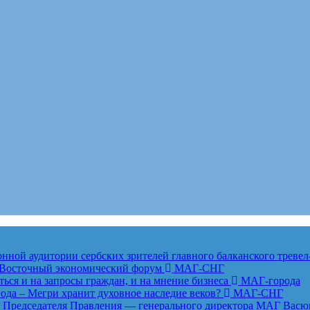
ной аудитории сербских зрителей главного балканского тревел
ет Восточный экономический форум
МАГ-СНГ
ься и на запросы граждан, и на мнение бизнеса
МАГ-города
года – Мегри хранит духовное наследие веков?
МАГ-СНГ
едседателя Правления — генерального директора МАГ Васю