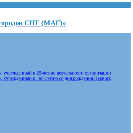
городов СНГ (МАГ)»
, учрежденный к 25-летию деятельности организации
, учрежденный к «90-летию со дня рождения Первого