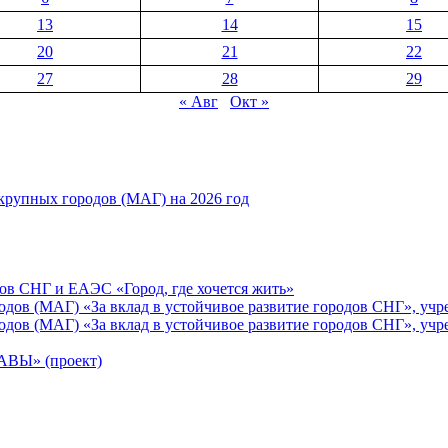
13
14
15
20
21
22
27
28
29
« Авг
Окт »
рупных городов (МАГ) на 2026 год
ов СНГ и ЕАЭС «Город, где хочется жить»
ов (МАГ) «За вклад в устойчивое развитие городов СНГ», учр
ов (МАГ) «За вклад в устойчивое развитие городов СНГ», учр
Ы» (проект)