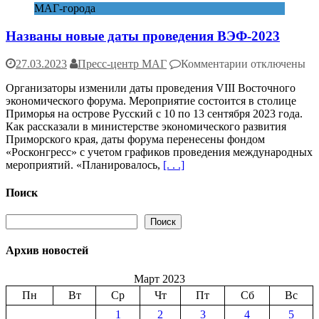
МАГ-города
2025
года
Названы новые даты проведения ВЭФ-2023
к
27.03.2023
Пресс-центр МАГ
Комментарии
отключены
записи
Организаторы изменили даты проведения VIII Восточного
Названы
экономического форума. Мероприятие состоится в столице
новые
Приморья на острове Русский с 10 по 13 сентября 2023 года.
даты
Как рассказали в министерстве экономического развития
проведения
Приморского края, даты форума перенесены фондом
ВЭФ-2023
«Росконгресс» с учетом графиков проведения международных
мероприятий. «Планировалось,
[. . .]
Поиск
Поиск
Поиск
Архив новостей
Март 2023
Пн
Вт
Ср
Чт
Пт
Сб
Вс
1
2
3
4
5