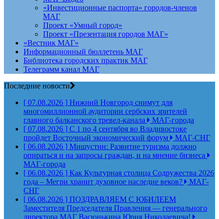
«Инвестиционные паспорта» городов-членов
МАГ
Проект «Умный город»
Проект «Презентация городов МАГ»
«Вестник МАГ»
Информационный бюллетень МАГ
Библиотека городских практик МАГ
Телеграмм канал МАГ
Последние новости
[ 07.08.2026 ]
Нижний Новгород снимут для
многомиллионной аудитории сербских зрителей
главного балканского тревел-канала
МАГ-города
[ 07.08.2026 ]
С 1 по 4 сентября во Владивостоке
пройдет Восточный экономический форум
МАГ-СНГ
[ 06.08.2026 ]
Мишустин: Развитие туризма должно
опираться и на запросы граждан, и на мнение бизнеса
МАГ-города
[ 06.08.2026 ]
Как Культурная столица Содружества 2026
года – Мегри хранит духовное наследие веков?
МАГ-
СНГ
[ 06.08.2026 ]
ПОЗДРАВЛЯЕМ С ЮБИЛЕЕМ
Заместителя Председателя Правления — генерального
директора МАГ Васюнькина Юрия Николаевича!