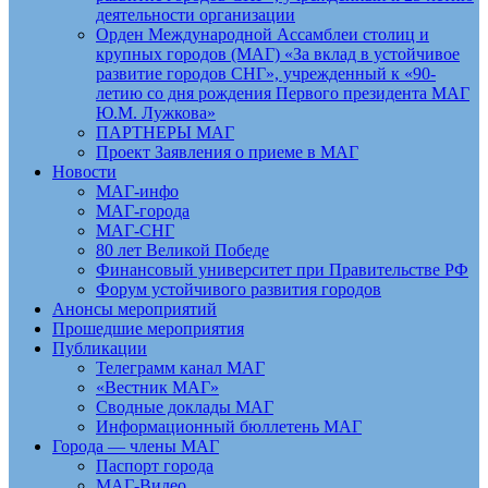
деятельности организации
Орден Международной Ассамблеи столиц и
крупных городов (МАГ) «За вклад в устойчивое
развитие городов СНГ», учрежденный к «90-
летию со дня рождения Первого президента МАГ
Ю.М. Лужкова»
ПАРТНЕРЫ МАГ
Проект Заявления о приеме в МАГ
Новости
МАГ-инфо
МАГ-города
МАГ-СНГ
80 лет Великой Победе
Финансовый университет при Правительстве РФ
Форум устойчивого развития городов
Анонсы мероприятий
Прошедшие мероприятия
Публикации
Телеграмм канал МАГ
«Вестник МАГ»
Сводные доклады МАГ
Информационный бюллетень МАГ
Города — члены МАГ
Паспорт города
МАГ-Видео