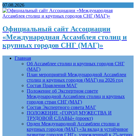
07.08.2026
Официальный сайт Ассоциации
«Международная Ассамблея столиц и
крупных городов СНГ (МАГ)»
Главная
Об Ассамблее столиц и крупных городов СНГ
(МАГ)
План мероприятий Международной Ассамблеи
столиц и крупных городов (МАГ) на 2026 год
Состав Правления МАГ
Положение об Экспертном совете
Международной Ассамблеи столиц и крупных
городов стран СНГ (МАГ)
Состав Экспертного совета МАГ
ПОЛОЖЕНИЕ «ГОРОД МУЖЕСТВА И
ТРУДОВОЙ СЛАВЫ» (проект)
Орден Международной Ассамблеи столиц и
крупных городов (МАГ) «За вклад в устойчивое
развитие городов СНГ», учрежденный к 25-летию