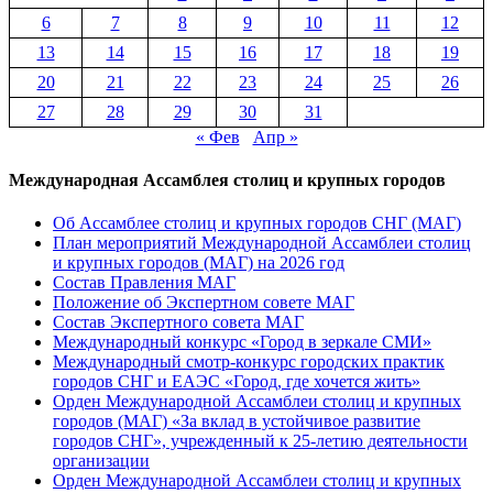
6
7
8
9
10
11
12
13
14
15
16
17
18
19
20
21
22
23
24
25
26
27
28
29
30
31
« Фев
Апр »
Международная Ассамблея столиц и крупных городов
Об Ассамблее столиц и крупных городов СНГ (МАГ)
План мероприятий Международной Ассамблеи столиц
и крупных городов (МАГ) на 2026 год
Состав Правления МАГ
Положение об Экспертном совете МАГ
Состав Экспертного совета МАГ
Международный конкурс «Город в зеркале СМИ»
Международный смотр-конкурс городских практик
городов СНГ и ЕАЭС «Город, где хочется жить»
Орден Международной Ассамблеи столиц и крупных
городов (МАГ) «За вклад в устойчивое развитие
городов СНГ», учрежденный к 25-летию деятельности
организации
Орден Международной Ассамблеи столиц и крупных