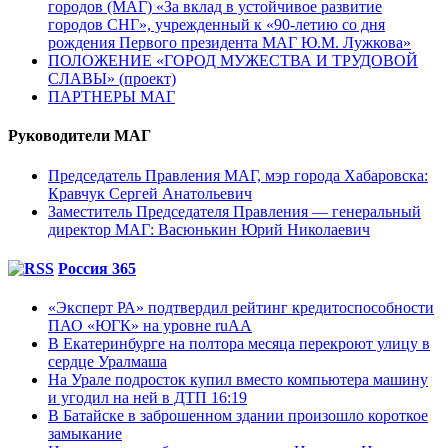
городов (МАГ) «За вклад в устойчивое развитие
городов СНГ», учрежденный к «90-летию со дня
рождения Первого президента МАГ Ю.М. Лужкова»
ПОЛОЖЕНИЕ «ГОРОД МУЖЕСТВА И ТРУДОВОЙ
СЛАВЫ» (проект)
ПАРТНЕРЫ МАГ
Руководители МАГ
Председатель Правления МАГ, мэр города Хабаровска:
Кравчук Сергей Анатольевич
Заместитель Председателя Правления — генеральный
директор МАГ: Васюнькин Юрий Николаевич
Россия 365
«Эксперт РА» подтвердил рейтинг кредитоспособности
ПАО «ЮГК» на уровне ruAА
В Екатеринбурге на полтора месяца перекроют улицу в
сердце Уралмаша
На Урале подросток купил вместо компьютера машину
и угодил на ней в ДТП 16:19
В Батайске в заброшенном здании произошло короткое
замыкание