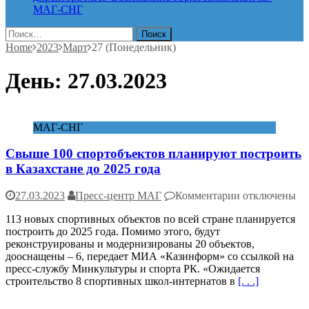
МАГ-СНГ
Найти:
Home
2023
Март
27 (Понедельник)
День:
27.03.2023
МАГ-СНГ
Свыше 100 спортобъектов планируют построить
в Казахстане до 2025 года
к
27.03.2023
Пресс-центр МАГ
Комментарии
отключены
записи
113 новых спортивных объектов по всей стране планируется
Свыше
построить до 2025 года. Помимо этого, будут
100
реконструированы и модернизированы 20 объектов,
спортобъектов
дооснащены – 6, передает МИА «Казинформ» со ссылкой на
планируют
пресс-службу Минкультуры и спорта РК. «Ожидается
построить
строительство 8 спортивных школ-интернатов в
[. . .]
в
Казахстане
до