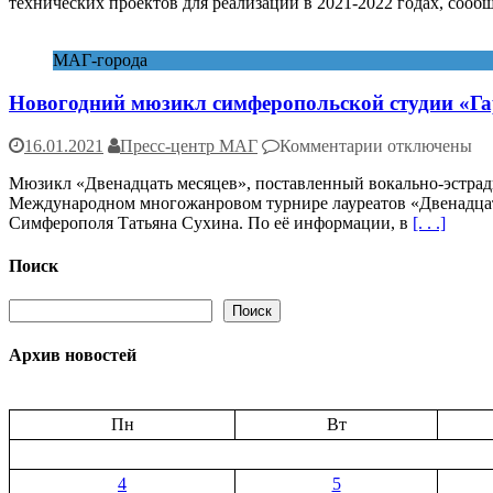
технических проектов для реализации в 2021-2022 годах, со
и
Армения
проведут
МАГ-города
конкурс
совместных
Новогодний мюзикл симферопольской студии «Га
научно-
технических
проектов
к
16.01.2021
Пресс-центр МАГ
Комментарии
отключены
записи
Мюзикл «Двенадцать месяцев», поставленный вокально-эстрадн
Новогодний
Международном многожанровом турнире лауреатов «Двенадцать
мюзикл
Симферополя Татьяна Сухина. По её информации, в
[. . .]
симферопольс
студии
«Гармония»
Поиск
победил
в
Поиск
Поиск
международн
турнире
Архив новостей
Пн
Вт
4
5