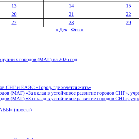
13
14
15
20
21
22
27
28
29
« Дек
Фев »
рупных городов (МАГ) на 2026 год
ов СНГ и ЕАЭС «Город, где хочется жить»
ов (МАГ) «За вклад в устойчивое развитие городов СНГ», учр
ов (МАГ) «За вклад в устойчивое развитие городов СНГ», учр
Ы» (проект)