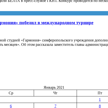
общили БЕЛТА в пресс-службе ГКНТ. Конкурс проводится по не
рмония» победил в международном турнире
ой студией «Гармония» симферопольского учреждения дополните
 месяцев». Об этом рассказала заместитель главы администрац
кой
ом
Январь 2021
Ср
Чт
Пт
1
6
7
8