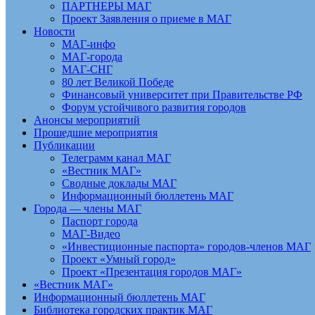
ПАРТНЕРЫ МАГ
Проект Заявления о приеме в МАГ
Новости
МАГ-инфо
МАГ-города
МАГ-СНГ
80 лет Великой Победе
Финансовый университет при Правительстве РФ
Форум устойчивого развития городов
Анонсы мероприятий
Прошедшие мероприятия
Публикации
Телеграмм канал МАГ
«Вестник МАГ»
Сводные доклады МАГ
Информационный бюллетень МАГ
Города — члены МАГ
Паспорт города
МАГ-Видео
«Инвестиционные паспорта» городов-членов МАГ
Проект «Умный город»
Проект «Презентация городов МАГ»
«Вестник МАГ»
Информационный бюллетень МАГ
Библиотека городских практик МАГ