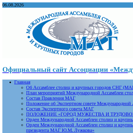
06.08.2026
Официальный сайт Ассоциации «Между
Главная
Об Ассамблее столиц и крупных городов СНГ (МА
План мероприятий Международной Ассамблеи столи
Состав Правления МАГ
Положение об Экспертном совете Международной 
Состав Экспертного совета МАГ
ПОЛОЖЕНИЕ «ГОРОД МУЖЕСТВА И ТРУДОВОЙ 
Орден Международной Ассамблеи столиц и крупных
Орден Международной Ассамблеи столиц и крупных
президента МАГ Ю.М. Лужкова»