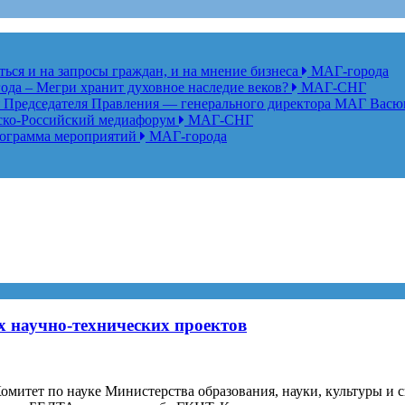
ься и на запросы граждан, и на мнение бизнеса
МАГ-города
года – Мегри хранит духовное наследие веков?
МАГ-СНГ
едседателя Правления — генерального директора МАГ Васю
анско-Российский медиафорум
МАГ-СНГ
рограмма мероприятий
МАГ-города
х научно-технических проектов
Комитет по науке Министерства образования, науки, культуры и