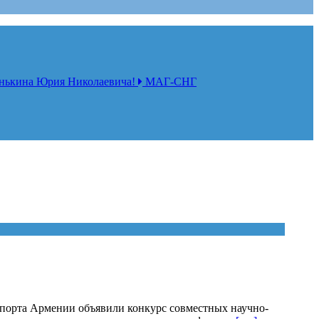
нькина Юрия Николаевича!
МАГ-СНГ
 спорта Армении объявили конкурс совместных научно-