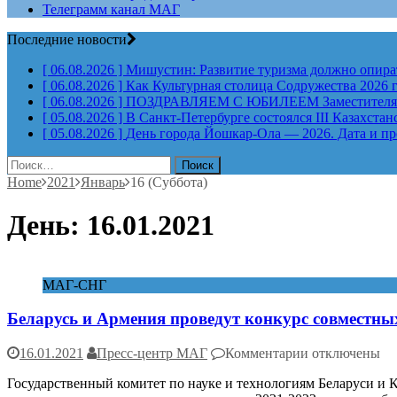
Телеграмм канал МАГ
Последние новости
[ 06.08.2026 ]
Мишустин: Развитие туризма должно опират
[ 06.08.2026 ]
Как Культурная столица Содружества 2026 
[ 06.08.2026 ]
ПОЗДРАВЛЯЕМ С ЮБИЛЕЕМ Заместителя Пр
[ 05.08.2026 ]
В Санкт-Петербурге состоялся III Казахст
[ 05.08.2026 ]
День города Йошкар-Ола — 2026. Дата и п
Найти:
Home
2021
Январь
16 (Суббота)
День:
16.01.2021
МАГ-СНГ
Беларусь и Армения проведут конкурс совместны
к
16.01.2021
Пресс-центр МАГ
Комментарии
отключены
записи
Государственный комитет по науке и технологиям Беларуси и 
Беларусь