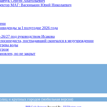
равчук Сергей Анатольевич
иректор МАГ: Васюнькин Юрий Николаевич
мени
ивиденды за I полугодие 2026 года
-26/27 под руководством Исакова
елосипедиста, пострадавший скончался в медучреждении
огрева воды
грозе
новлен, но не закрыт
лиц и крупных городов (мобильная версия)
PHP Code Snippets
Powered By :
XYZScripts.com