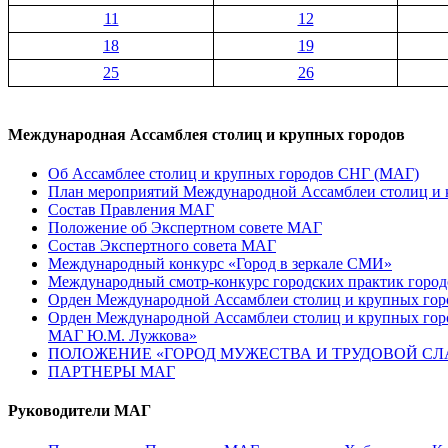
11
12
18
19
25
26
Международная Ассамблея столиц и крупных городов
Об Ассамблее столиц и крупных городов СНГ (МАГ)
План мероприятий Международной Ассамблеи столиц и к
Состав Правления МАГ
Положение об Экспертном совете МАГ
Состав Экспертного совета МАГ
Международный конкурс «Город в зеркале СМИ»
Международный смотр-конкурс городских практик город
Орден Международной Ассамблеи столиц и крупных город
Орден Международной Ассамблеи столиц и крупных город
МАГ Ю.М. Лужкова»
ПОЛОЖЕНИЕ «ГОРОД МУЖЕСТВА И ТРУДОВОЙ СЛАВ
ПАРТНЕРЫ МАГ
Руководители МАГ