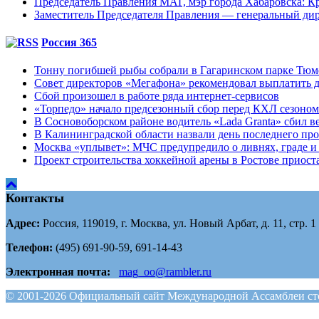
Председатель Правления МАГ, мэр города Хабаровска: К
Заместитель Председателя Правления — генеральный д
Россия 365
Тонну погибшей рыбы собрали в Гагаринском парке Тю
Совет директоров «Мегафона» рекомендовал выплатить д
Сбой произошел в работе ряда интернет-сервисов
«Торпедо» начало предсезонный сбор перед КХЛ сезоном
В Сосновоборском районе водитель «Lada Granta» сбил в
В Калининградской области назвали день последнего пр
Москва «уплывет»: МЧС предупредило о ливнях, граде и 
Проект строительства хоккейной арены в Ростове приоста
Контакты
Адрес:
Россия, 119019, г. Москва, ул. Новый Арбат, д. 11, стр. 1
Телефон:
(495) 691-90-59, 691-14-43
Электронная почта:
mag_oo@rambler.ru
© 2001-2026 Официальный сайт Международной Ассамблеи сто