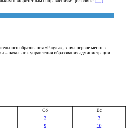
скольким приоритетным направлениям: цифровые
[. . .]
льного образования «Радуга», занял первое место в
ии – начальник управления образования администрации
Сб
Вс
2
3
9
10