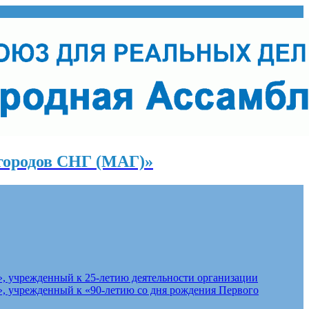
городов СНГ (МАГ)»
, учрежденный к 25-летию деятельности организации
, учрежденный к «90-летию со дня рождения Первого