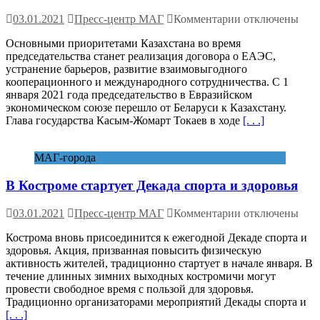
к
03.01.2021
Пресс-центр МАГ
Комментарии
отключены
записи
Основными приоритетами Казахстана во время
Казахстан
председательства станет реализация договора о ЕАЭС,
начал
устранение барьеров, развитие взаимовыгодного
председательств
кооперационного и международного сотрудничества. С 1
в
января 2021 года председательство в Евразийском
ЕАЭС
экономическом союзе перешло от Беларуси к Казахстану.
Глава государства Касым-Жомарт Токаев в ходе
[. . .]
МАГ-города
В Костроме стартует Декада спорта и здоровья
к
03.01.2021
Пресс-центр МАГ
Комментарии
отключены
записи
Кострома вновь присоединится к ежегодной Декаде спорта и
В
здоровья. Акция, призванная повысить физическую
Костроме
активность жителей, традиционно стартует в начале января. В
стартует
течение длинных зимних выходных костромичи могут
Декада
провести свободное время с пользой для здоровья.
спорта
Традиционно организаторами мероприятий Декады спорта и
и
[. . .]
здоровья