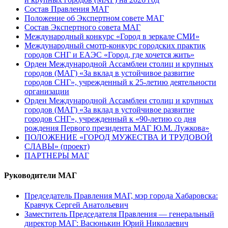
Состав Правления МАГ
Положение об Экспертном совете МАГ
Состав Экспертного совета МАГ
Международный конкурс «Город в зеркале СМИ»
Международный смотр-конкурс городских практик
городов СНГ и ЕАЭС «Город, где хочется жить»
Орден Международной Ассамблеи столиц и крупных
городов (МАГ) «За вклад в устойчивое развитие
городов СНГ», учрежденный к 25-летию деятельности
организации
Орден Международной Ассамблеи столиц и крупных
городов (МАГ) «За вклад в устойчивое развитие
городов СНГ», учрежденный к «90-летию со дня
рождения Первого президента МАГ Ю.М. Лужкова»
ПОЛОЖЕНИЕ «ГОРОД МУЖЕСТВА И ТРУДОВОЙ
СЛАВЫ» (проект)
ПАРТНЕРЫ МАГ
Руководители МАГ
Председатель Правления МАГ, мэр города Хабаровска:
Кравчук Сергей Анатольевич
Заместитель Председателя Правления — генеральный
директор МАГ: Васюнькин Юрий Николаевич