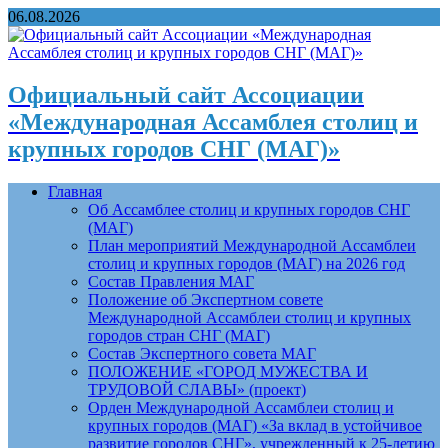
06.08.2026
Официальный сайт Ассоциации
«Международная Ассамблея столиц и
крупных городов СНГ (МАГ)»
Главная
Об Ассамблее столиц и крупных городов СНГ
(МАГ)
План мероприятий Международной Ассамблеи
столиц и крупных городов (МАГ) на 2026 год
Состав Правления МАГ
Положение об Экспертном совете
Международной Ассамблеи столиц и крупных
городов стран СНГ (МАГ)
Состав Экспертного совета МАГ
ПОЛОЖЕНИЕ «ГОРОД МУЖЕСТВА И
ТРУДОВОЙ СЛАВЫ» (проект)
Орден Международной Ассамблеи столиц и
крупных городов (МАГ) «За вклад в устойчивое
развитие городов СНГ», учрежденный к 25-летию