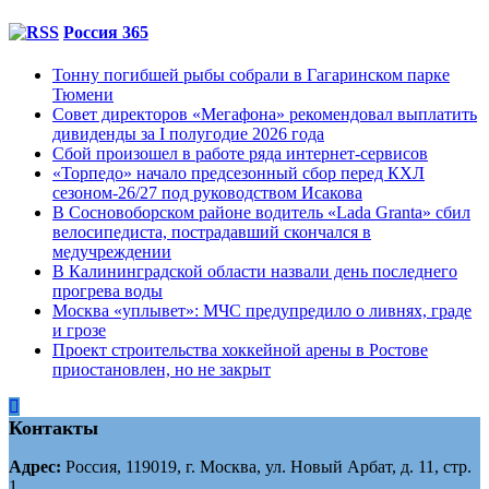
Россия 365
Тонну погибшей рыбы собрали в Гагаринском парке
Тюмени
Совет директоров «Мегафона» рекомендовал выплатить
дивиденды за I полугодие 2026 года
Сбой произошел в работе ряда интернет-сервисов
«Торпедо» начало предсезонный сбор перед КХЛ
сезоном-26/27 под руководством Исакова
В Сосновоборском районе водитель «Lada Granta» сбил
велосипедиста, пострадавший скончался в
медучреждении
В Калининградской области назвали день последнего
прогрева воды
Москва «уплывет»: МЧС предупредило о ливнях, граде
и грозе
Проект строительства хоккейной арены в Ростове
приостановлен, но не закрыт
Контакты
Адрес:
Россия, 119019, г. Москва, ул. Новый Арбат, д. 11, стр.
1