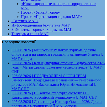
«Инвестиционные паспорта» городов-членов
МАГ
Проект «Умный город»
Проект «Презентация городов МАГ»
«Вестник МАГ»
Информационный бюллетень МАГ
Библиотека городских практик МАГ
Телеграмм канал МАГ
Последние новости
[ 06.08.2026 ]
Мишустин: Развитие туризма должно
опираться и на запросы граждан, и на мнение бизнеса
МАГ-города
[ 06.08.2026 ]
Как Культурная столица Содружества 2026
года – Мегри хранит духовное наследие веков?
МАГ-
СНГ
[ 06.08.2026 ]
ПОЗДРАВЛЯЕМ С ЮБИЛЕЕМ
Заместителя Председателя Правления — генерального
директора МАГ Васюнькина Юрия Николаевича!
МАГ-СНГ
[ 05.08.2026 ]
В Санкт-Петербурге состоялся III
Казахстанско-Российский медиафорум
МАГ-СНГ
[ 05.08.2026 ]
День города Йошкар-Ола — 2026. Дата и
программа мероприятий
МАГ-города