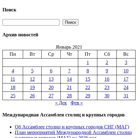
Поиск
Поиск
Поиск
Архив новостей
Январь 2021
Пн
Вт
Ср
Чт
Пт
Сб
Вс
1
2
3
4
5
6
7
8
9
10
11
12
13
14
15
16
17
18
19
20
21
22
23
24
25
26
27
28
29
30
31
« Дек
Фев »
Международная Ассамблея столиц и крупных городов
Об Ассамблее столиц и крупных городов СНГ (МАГ)
План мероприятий Международной Ассамблеи столиц
и крупных городов (МАГ) на 2026 год