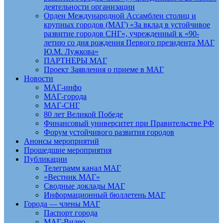
деятельности организации
Орден Международной Ассамблеи столиц и
крупных городов (МАГ) «За вклад в устойчивое
развитие городов СНГ», учрежденный к «90-
летию со дня рождения Первого президента МАГ
Ю.М. Лужкова»
ПАРТНЕРЫ МАГ
Проект Заявления о приеме в МАГ
Новости
МАГ-инфо
МАГ-города
МАГ-СНГ
80 лет Великой Победе
Финансовый университет при Правительстве РФ
Форум устойчивого развития городов
Анонсы мероприятий
Прошедшие мероприятия
Публикации
Телеграмм канал МАГ
«Вестник МАГ»
Сводные доклады МАГ
Информационный бюллетень МАГ
Города — члены МАГ
Паспорт города
МАГ-Видео