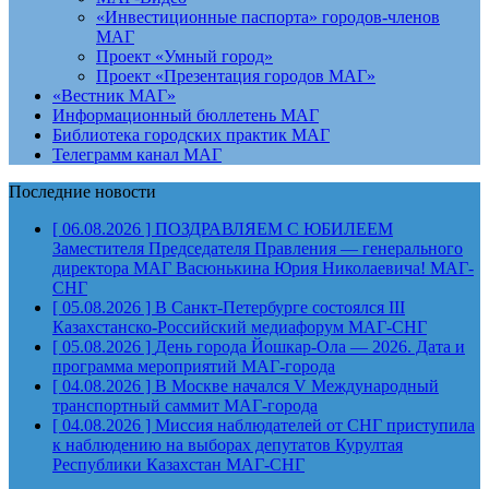
«Инвестиционные паспорта» городов-членов
МАГ
Проект «Умный город»
Проект «Презентация городов МАГ»
«Вестник МАГ»
Информационный бюллетень МАГ
Библиотека городских практик МАГ
Телеграмм канал МАГ
Последние новости
[ 06.08.2026 ]
ПОЗДРАВЛЯЕМ С ЮБИЛЕЕМ
Заместителя Председателя Правления — генерального
директора МАГ Васюнькина Юрия Николаевича!
МАГ-
СНГ
[ 05.08.2026 ]
В Санкт-Петербурге состоялся III
Казахстанско-Российский медиафорум
МАГ-СНГ
[ 05.08.2026 ]
День города Йошкар-Ола — 2026. Дата и
программа мероприятий
МАГ-города
[ 04.08.2026 ]
В Москве начался V Международный
транспортный саммит
МАГ-города
[ 04.08.2026 ]
Миссия наблюдателей от СНГ приступила
к наблюдению на выборах депутатов Курултая
Республики Казахстан
МАГ-СНГ