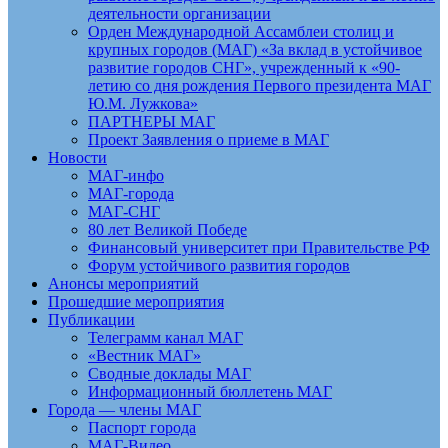
деятельности организации
Орден Международной Ассамблеи столиц и
крупных городов (МАГ) «За вклад в устойчивое
развитие городов СНГ», учрежденный к «90-
летию со дня рождения Первого президента МАГ
Ю.М. Лужкова»
ПАРТНЕРЫ МАГ
Проект Заявления о приеме в МАГ
Новости
МАГ-инфо
МАГ-города
МАГ-СНГ
80 лет Великой Победе
Финансовый университет при Правительстве РФ
Форум устойчивого развития городов
Анонсы мероприятий
Прошедшие мероприятия
Публикации
Телеграмм канал МАГ
«Вестник МАГ»
Сводные доклады МАГ
Информационный бюллетень МАГ
Города — члены МАГ
Паспорт города
МАГ-Видео