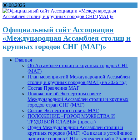
06.08.2026
Официальный сайт Ассоциации
«Международная Ассамблея столиц и
крупных городов СНГ (МАГ)»
Главная
Об Ассамблее столиц и крупных городов СНГ
(МАГ)
План мероприятий Международной Ассамблеи
столиц и крупных городов (МАГ) на 2026 год
Состав Правления МАГ
Положение об Экспертном совете
Международной Ассамблеи столиц и крупных
городов стран СНГ (МАГ)
Состав Экспертного совета МАГ
ПОЛОЖЕНИЕ «ГОРОД МУЖЕСТВА И
ТРУДОВОЙ СЛАВЫ» (проект)
Орден Международной Ассамблеи столиц и
крупных городов (МАГ) «За вклад в устойчивое
развитие городов СНГ», учрежденный к 25-летию