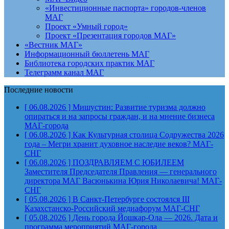
«Инвестиционные паспорта» городов-членов
МАГ
Проект «Умный город»
Проект «Презентация городов МАГ»
«Вестник МАГ»
Информационный бюллетень МАГ
Библиотека городских практик МАГ
Телеграмм канал МАГ
Последние новости
[ 06.08.2026 ]
Мишустин: Развитие туризма должно
опираться и на запросы граждан, и на мнение бизнеса
МАГ-города
[ 06.08.2026 ]
Как Культурная столица Содружества 2026
года – Мегри хранит духовное наследие веков?
МАГ-
СНГ
[ 06.08.2026 ]
ПОЗДРАВЛЯЕМ С ЮБИЛЕЕМ
Заместителя Председателя Правления — генерального
директора МАГ Васюнькина Юрия Николаевича!
МАГ-
СНГ
[ 05.08.2026 ]
В Санкт-Петербурге состоялся III
Казахстанско-Российский медиафорум
МАГ-СНГ
[ 05.08.2026 ]
День города Йошкар-Ола — 2026. Дата и
программа мероприятий
МАГ-города