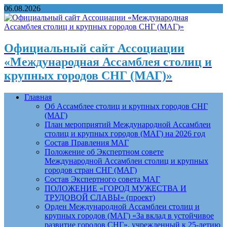
06.08.2026
Официальный сайт Ассоциации
«Международная Ассамблея столиц и
крупных городов СНГ (МАГ)»
Главная
Об Ассамблее столиц и крупных городов СНГ
(МАГ)
План мероприятий Международной Ассамблеи
столиц и крупных городов (МАГ) на 2026 год
Состав Правления МАГ
Положение об Экспертном совете
Международной Ассамблеи столиц и крупных
городов стран СНГ (МАГ)
Состав Экспертного совета МАГ
ПОЛОЖЕНИЕ «ГОРОД МУЖЕСТВА И
ТРУДОВОЙ СЛАВЫ» (проект)
Орден Международной Ассамблеи столиц и
крупных городов (МАГ) «За вклад в устойчивое
развитие городов СНГ», учрежденный к 25-летию