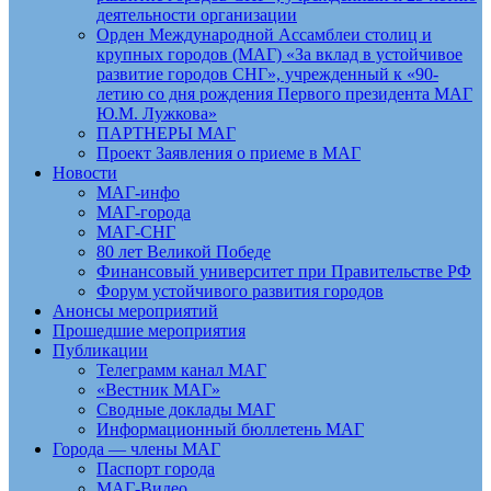
деятельности организации
Орден Международной Ассамблеи столиц и
крупных городов (МАГ) «За вклад в устойчивое
развитие городов СНГ», учрежденный к «90-
летию со дня рождения Первого президента МАГ
Ю.М. Лужкова»
ПАРТНЕРЫ МАГ
Проект Заявления о приеме в МАГ
Новости
МАГ-инфо
МАГ-города
МАГ-СНГ
80 лет Великой Победе
Финансовый университет при Правительстве РФ
Форум устойчивого развития городов
Анонсы мероприятий
Прошедшие мероприятия
Публикации
Телеграмм канал МАГ
«Вестник МАГ»
Сводные доклады МАГ
Информационный бюллетень МАГ
Города — члены МАГ
Паспорт города
МАГ-Видео