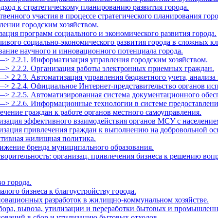
дход к стратегическому планированию развития города.
твенного участия в процессе стратегического планирования горо
влении городским хозяйством.
зация программ социального и экономического развития города.
йчивого социально-экономического развития города в сложных к
ование научного и инновационного потенциала города.
—> 2.2.1. Информатизация управления городским хозяйством.
—> 2.2.2. Организация работы электронных приемных граждан.
—> 2.2.3. Автоматизация управления бюджетного учета, анализа 
—> 2.2.4. Официальное Интернет-представительство органов ис
—> 2.2.5. Автоматизированная система документационного обес
 —> 2.2.6. Информационные технологии в системе предоставлен
ечение граждан к работе органов местного самоуправления.
низация эффективного взаимодействия органов МСУ с население
низация привлечения граждан к выполнению на добровольной ос
ктивная жилищная политика.
вижение бренда муниципального образования.
творительность: организац. привлечения бизнеса к решению воп
во города.
алого бизнеса к благоустройству города.
нновационных разработок в жилищно-коммунальном хозяйстве.
 сбора, вывоза, утилизации и переработки бытовых и промышленн
новаций в сбор и утилизацию бытовых отходов.