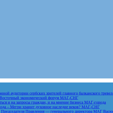
ной аудитории сербских зрителей главного балканского тревел
ет Восточный экономический форум
МАГ-СНГ
ься и на запросы граждан, и на мнение бизнеса
МАГ-города
года – Мегри хранит духовное наследие веков?
МАГ-СНГ
едседателя Правления — генерального директора МАГ Васю