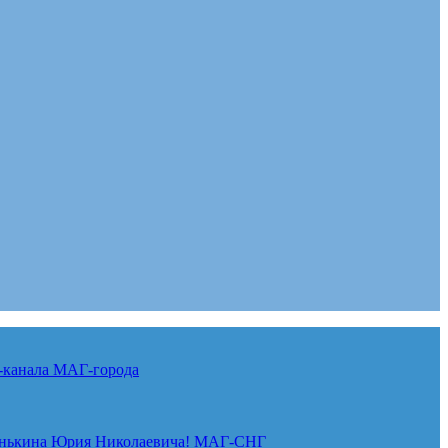
-канала
МАГ-города
нькина Юрия Николаевича!
МАГ-СНГ