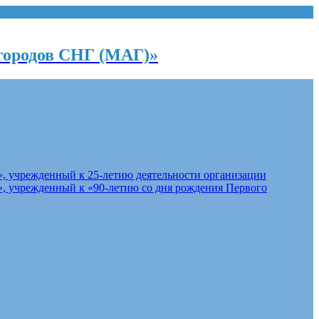
городов СНГ (МАГ)»
, учрежденный к 25-летию деятельности организации
, учрежденный к «90-летию со дня рождения Первого