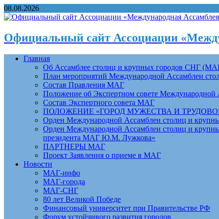
08.08.2026
Официальный сайт Ассоциации «Между
Главная
Об Ассамблее столиц и крупных городов СНГ (МА
План мероприятий Международной Ассамблеи столи
Состав Правления МАГ
Положение об Экспертном совете Международной 
Состав Экспертного совета МАГ
ПОЛОЖЕНИЕ «ГОРОД МУЖЕСТВА И ТРУДОВОЙ 
Орден Международной Ассамблеи столиц и крупных
Орден Международной Ассамблеи столиц и крупных
президента МАГ Ю.М. Лужкова»
ПАРТНЕРЫ МАГ
Проект Заявления о приеме в МАГ
Новости
МАГ-инфо
МАГ-города
МАГ-СНГ
80 лет Великой Победе
Финансовый университет при Правительстве РФ
Форум устойчивого развития городов