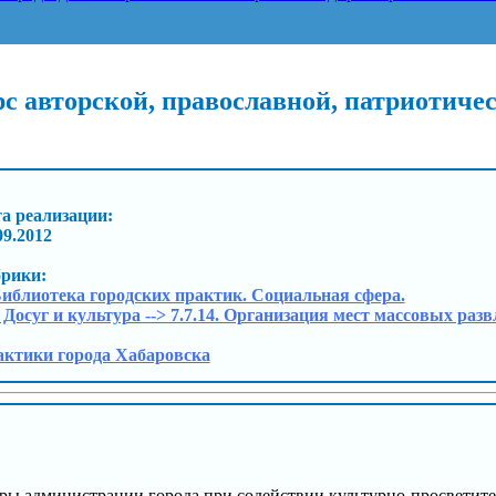
с авторской, православной, патриотичес
а реализации:
09.2012
брики:
Библиотека городских практик. Социальная сфера.
. Досуг и культура --> 7.7.14. Организация мест массовых раз
ктики города Хабаровска
уры администрации города при содействии культурно-просветит