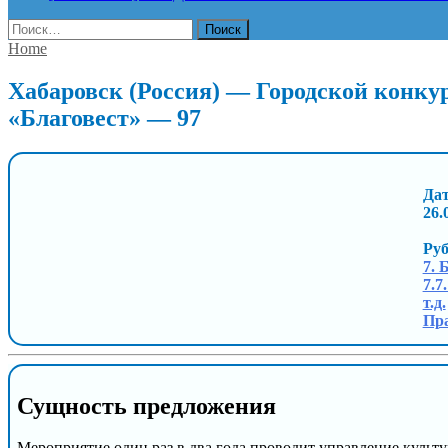
Найти:
Home
Хабаровск (Россия) — Городской конкур
«Благовест» — 97
Дат
26.
Ру
7. 
7.7
т.д.
Пра
Сущность предложения
Мероприятие один раз в два года проводит управление культ