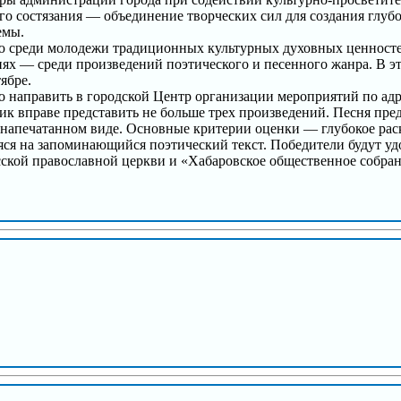
го состязания — объединение творческих сил для создания глу
емы.
ю среди молодежи традиционных культурных духовных ценносте
иях — среди произведений поэтического и песенного жанра. В эт
ябре.
о направить в городской Центр организации мероприятий по адрес
к вправе представить не больше трех произведений. Песня пред
в напечатанном виде. Основные критерии оценки — глубокое рас
яся на запоминающийся поэтический текст. Победители будут уд
ской православной церкви и «Хабаровское общественное собран