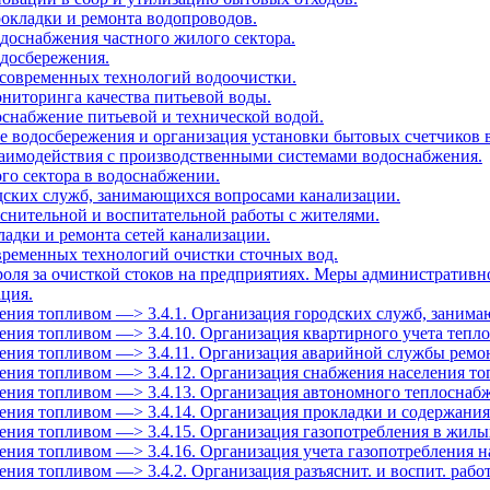
рокладки и ремонта водопроводов.
одоснабжения частного жилого сектора.
одосбережения.
 современных технологий водоочистки.
ониторинга качества питьевой воды.
оснабжение питьевой и технической водой.
е водосбережения и организация установки бытовых счетчиков 
заимодействия с производственными системами водоснабжения.
ого сектора в водоснабжении.
одских служб, занимающихся вопросами канализации.
яснительной и воспитательной работы с жителями.
ладки и ремонта сетей канализации.
овременных технологий очистки сточных вод.
роля за очисткой стоков на предприятиях. Меры административн
ация.
селения топливом —> 3.4.1. Организация городских служб, занима
селения топливом —> 3.4.10. Организация квартирного учета тепл
селения топливом —> 3.4.11. Организация аварийной службы ремо
селения топливом —> 3.4.12. Организация снабжения населения т
аселения топливом —> 3.4.13. Организация автономного теплосн
селения топливом —> 3.4.14. Организация прокладки и содержания
селения топливом —> 3.4.15. Организация газопотребления в жил
еления топливом —> 3.4.16. Организация учета газопотребления 
еления топливом —> 3.4.2. Организация разъяснит. и воспит. рабо