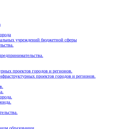
а
орода
ципальных учреждений бюджетной сферы
льства.
 предпринимательства.
урных проектов городов и регионов.
нфраструктурных проектов городов и регионов.
в.
а.
орода.
фонда.
тельства.
ьном образовании.