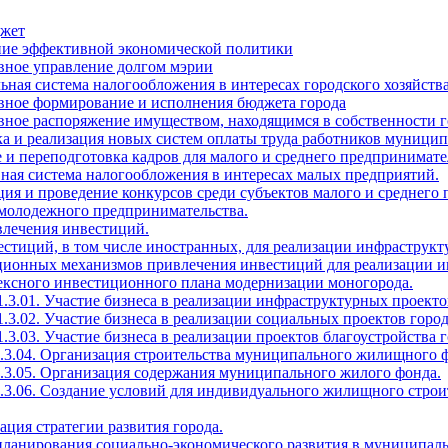
джет
ение эффективной экономической политики
вное управление долгом мэрии
ьная система налогообложения в интересах городского хозяйств
ивное формирование и исполнения бюджета города
вное распоряжение имуществом, находящимся в собственности г
тка и реализация новых систем оплаты труда работников муни
 и переподготовка кадров для малого и среднего предпринимате
ная система налогообложения в интересах малых предприятий.
ция и проведение конкурсов среди субъектов малого и среднего
 молодежного предпринимательства.
влечения инвестиций.
естиций, в том числе иностранных, для реализации инфраструкт
ационных механизмов привлечения инвестиций для реализации и
лексного инвестиционного плана модернизации моногорода.
1.3.01. Участие бизнеса в реализации инфраструктурных проекто
1.3.02. Участие бизнеса в реализации социальных проектов город
.3.03. Участие бизнеса в реализации проектов благоустройства г
1.3.04. Организация строительства муниципального жилищного 
1.3.05. Организация содержания муниципального жилого фонда.
1.3.06. Создание условий для индивидуального жилищного строи
зация стратегии развития города.
 планирования социально-экономического развития в муниципал