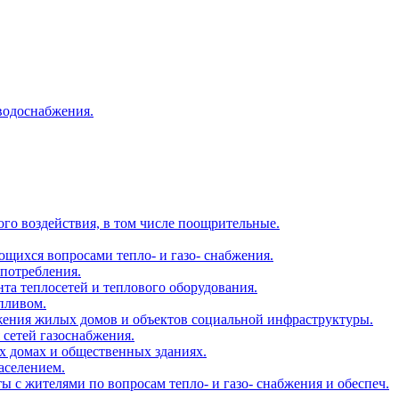
водоснабжения.
ого воздействия, в том числе поощрительные.
ющихся вопросами тепло- и газо- снабжения.
опотребления.
нта теплосетей и теплового оборудования.
опливом.
абжения жилых домов и объектов социальной инфраструктуры.
 сетей газоснабжения.
ых домах и общественных зданиях.
населением.
ты с жителями по вопросам тепло- и газо- снабжения и обеспеч.