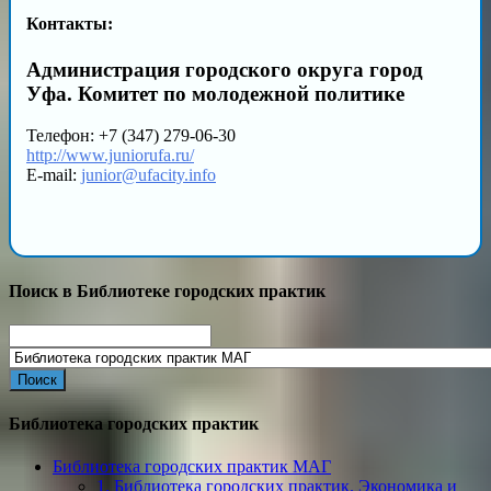
Контакты:
Администрация городского округа город
Уфа. Комитет по молодежной политике
Телефон: +7 (347) 279-06-30
http://www.juniorufa.ru/
E-mail:
junior@ufacity.info
Поиск в Библиотеке городских практик
Search
for:
Библиотека городских практик
Библиотека городских практик МАГ
1. Библиотека городских практик. Экономика и