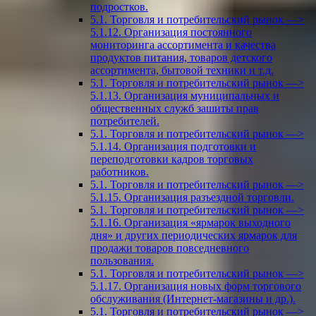
подростков.
5.1. Торговля и потребительский рынок —>
5.1.12. Организация постоянного
мониторинга ассортимента и качества
продуктов питания, товаров детского
ассортимента, бытовой техники и т.д.
5.1. Торговля и потребительский рынок —>
5.1.13. Организация муниципальных и
общественных служб зашиты прав
потребителей.
5.1. Торговля и потребительский рынок —>
5.1.14. Организация подготовки и
переподготовки кадров торговых
работников.
5.1. Торговля и потребительский рынок —>
5.1.15. Организация разъездной торговли.
5.1. Торговля и потребительский рынок —>
5.1.16. Организация «ярмарок выходного
дня» и других периодических ярмарок для
продажи товаров повседневного
пользования.
5.1. Торговля и потребительский рынок —>
5.1.17. Организация новых форм торгового
обслуживания (Интернет-магазины и др.).
5.1. Торговля и потребительский рынок —>