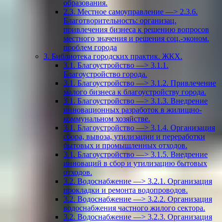
образования.
2.3. Местное самоуправление —> 2.3.6.
Благотворительность: организац.
привлечения бизнеса к решению вопросов
местного значения и решения соц.-эконом.
проблем города
3. Библиотека городских практик. ЖКХ.
3.1. Благоустройство —> 3.1.1.
Благоустройство города.
3.1. Благоустройство —> 3.1.2. Привлечение
малого бизнеса к благоустройству города.
3.1. Благоустройство —> 3.1.3. Внедрение
инновационных разработок в жилищно-
коммунальном хозяйстве.
3.1. Благоустройство —> 3.1.4. Организация
сбора, вывоза, утилизации и переработки
бытовых и промышленных отходов.
3.1. Благоустройство —> 3.1.5. Внедрение
инноваций в сбор и утилизацию бытовых
отходов.
3.2. Водоснабжение —> 3.2.1. Организация
прокладки и ремонта водопроводов.
3.2. Водоснабжение —> 3.2.2. Организация
водоснабжения частного жилого сектора.
3.2. Водоснабжение —> 3.2.3. Организация