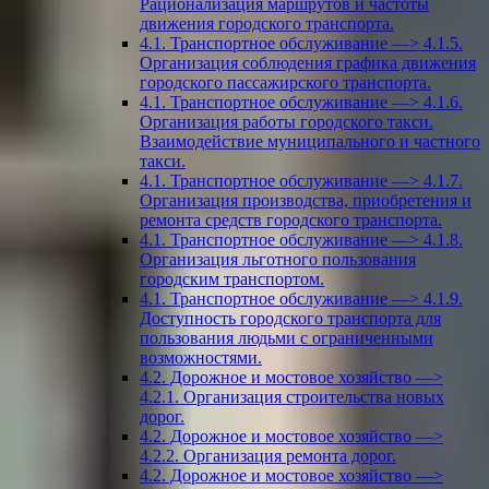
Рационализация маршрутов и частоты
движения городского транспорта.
4.1. Транспортное обслуживание —> 4.1.5.
Организация соблюдения графика движения
городского пассажирского транспорта.
4.1. Транспортное обслуживание —> 4.1.6.
Организация работы городского такси.
Взаимодействие муниципального и частного
такси.
4.1. Транспортное обслуживание —> 4.1.7.
Организация производства, приобретения и
ремонта средств городского транспорта.
4.1. Транспортное обслуживание —> 4.1.8.
Организация льготного пользования
городским транспортом.
4.1. Транспортное обслуживание —> 4.1.9.
Доступность городского транспорта для
пользования людьми с ограниченными
возможностями.
4.2. Дорожное и мостовое хозяйство —>
4.2.1. Организация строительства новых
дорог.
4.2. Дорожное и мостовое хозяйство —>
4.2.2. Организация ремонта дорог.
4.2. Дорожное и мостовое хозяйство —>