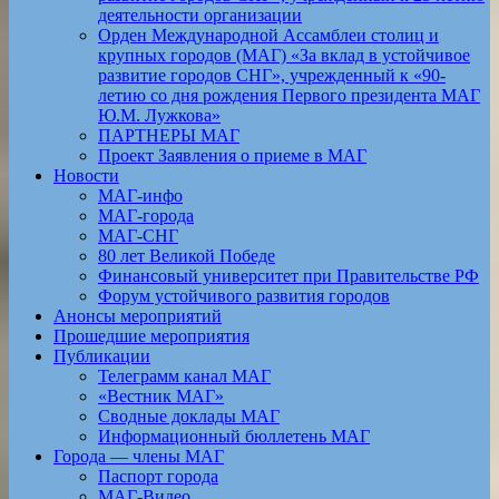
деятельности организации
Орден Международной Ассамблеи столиц и
крупных городов (МАГ) «За вклад в устойчивое
развитие городов СНГ», учрежденный к «90-
летию со дня рождения Первого президента МАГ
Ю.М. Лужкова»
ПАРТНЕРЫ МАГ
Проект Заявления о приеме в МАГ
Новости
МАГ-инфо
МАГ-города
МАГ-СНГ
80 лет Великой Победе
Финансовый университет при Правительстве РФ
Форум устойчивого развития городов
Анонсы мероприятий
Прошедшие мероприятия
Публикации
Телеграмм канал МАГ
«Вестник МАГ»
Сводные доклады МАГ
Информационный бюллетень МАГ
Города — члены МАГ
Паспорт города
МАГ-Видео