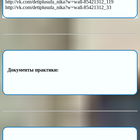
http://vk.com/detiplusufa_nika?w=wall-85421312_119
http://vk.com/detiplusufa_nika?w=wall-85421312_33
Документы практики: