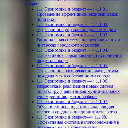
бюджет
1.1. Экономика и бюджет —> 1.1.01.
Проведение эффективной экономической
политики
1.1. Экономика и бюджет —> 1.1.02.
Эффективное управление долгом мэрии
1.1. Экономика и бюджет —> 1.1.03.
Рациональная система налогообложения в
интересах городского хозяйства
1.1. Экономика и бюджет —> 1.1.04.
Эффективное формирование и исполнения
бюджета города
1.1. Экономика и бюджет —> 1.1.05.
Эффективное распоряжение имуществом,
находящимся в собственности города
1.1. Экономика и бюджет —> 1.1.06.
Разработка и реализация новых систем
оплаты труда работников муниципальных
учреждений бюджетной сферы
1.1. Экономика и бюджет —> 1.1.07.
Обучение и переподготовка кадров для
малого и среднего предпринимательства.
1.1. Экономика и бюджет—> 1.1.08.
Эффективная система налогообложения в
интересах малых предприятий.