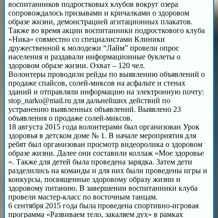
воспитанников подростковых клубов вокруг озера
сопровождалось призывами и кричалками о здоровом
образе жизни, демонстрацией агитационных плакатов.
Также во время акции воспитанники подросткового клуба
«Ника» совместно со специалистами Клиники
дружественной к молодежи “Лайм” провели опрос
населения и раздавали информационные буклеты о
здоровом образе жизни. Охват – 120 чел.
Волонтеры проводили рейды по выявлению объявлений о
продаже спайсов, солей-миксов на асфальте и стенах
зданий и отправляли информацию на электронную почту:
stop_narko@mail.ru для дальнейших действий по
устранению выявленных объявлений. Выявлено 23
объявления о продаже солей-миксов.
18 августа 2015 года волонтерами был организован Урок
здоровья в детском доме № 1. В начале мероприятия для
ребят был организован просмотр видеоролика о здоровом
образе жизни. Далее они составили коллаж «Мое здоровье
«. Также для детей была проведена зарядка. Затем дети
разделились на команды и для них были проведены игры и
конкурсы, посвященные здоровому образу жизни и
здоровому питанию. В завершении воспитанники клуба
провели мастер-класс по восточным танцам.
6 сентября 2015 года была проведена спортивно-игровая
программа «Развиваем тело, закаляем дух» в рамках