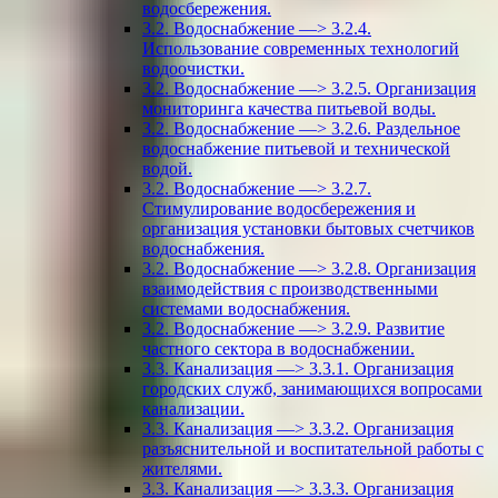
водосбережения.
3.2. Водоснабжение —> 3.2.4.
Использование современных технологий
водоочистки.
3.2. Водоснабжение —> 3.2.5. Организация
мониторинга качества питьевой воды.
3.2. Водоснабжение —> 3.2.6. Раздельное
водоснабжение питьевой и технической
водой.
3.2. Водоснабжение —> 3.2.7.
Стимулирование водосбережения и
организация установки бытовых счетчиков
водоснабжения.
3.2. Водоснабжение —> 3.2.8. Организация
взаимодействия с производственными
системами водоснабжения.
3.2. Водоснабжение —> 3.2.9. Развитие
частного сектора в водоснабжении.
3.3. Канализация —> 3.3.1. Организация
городских служб, занимающихся вопросами
канализации.
3.3. Канализация —> 3.3.2. Организация
разъяснительной и воспитательной работы с
жителями.
3.3. Канализация —> 3.3.3. Организация