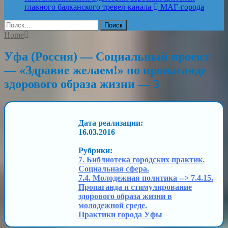
главного балканского тревел-канала
МАГ-города
Найти:
Home
Уфа (Россия) — Социальный проект
— «Здравие желаем!» по пропаганде
здорового образа жизни — 3
Дата реализации:
16.03.2016
Рубрики:
7. Библиотека городских практик.
Социальная сфера.
7.4. Молодежная политика --> 7.4.15.
Пропаганда и стимулирование
здорового образа жизни в
молодежной среде.
Практики города Уфы