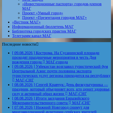
«Инвестиционные паспорта» городов-членов
МАГ
Проект «Умный город»
Проект «Презентация городов МАГ»
«Вестник МАГ»
Информационный бюллетень МАГ
Библиотека городских практик МАГ
Телеграмм канал МАГ
Последние новости
[ 09.08.2026 ]
Кострома. На Сусанинской площади
проходят праздничные мероприятия в честь Дня
рождения города
МАГ-города
[ 09.08.2026 ]
Узбекистан возглавил туристический бум
Центральной Азии: почти половина экспорта
туристических услуг региона приходится на республику
МАГ-СНГ
[ 08.08.2026 ]
Сергей Кравчук: День физкультурника —
праздник, который объединяет всех, кто ценит здоровье,
силу и активный образ жизни
МАГ-СНГ
[ 08.08.2026 ]
Итоги заседания Евразийского
Межправительственного совета
МАГ-СНГ
[ 07.08.2026 ]
Нижний Новгород снимут для
многомиллионной аудитории сербских зрителей