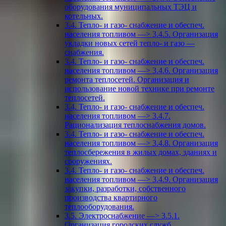
оборудования муниципальных ТЭЦ и
котельных.
3.4. Тепло- и газо- снабжение и обеспеч.
населения топливом —> 3.4.5. Организация
укладки новых сетей тепло- и газо —
снабжения.
3.4. Тепло- и газо- снабжение и обеспеч.
населения топливом —> 3.4.6. Организация
ремонта теплосетей. Организация и
использование новой технике при ремонте
теплосетей.
3.4. Тепло- и газо- снабжение и обеспеч.
населения топливом —> 3.4.7.
Рационализация теплоснабжения домов.
3.4. Тепло- и газо- снабжение и обеспеч.
населения топливом —> 3.4.8. Организация
теплосбережения в жилых домах, зданиях и
сооружениях.
3.4. Тепло- и газо- снабжение и обеспеч.
населения топливом —> 3.4.9. Организация
закупки, разработки, собственного
производства квартирного
теплооборудования.
3.5. Электроснабжение —> 3.5.1.
Организация городских служб,