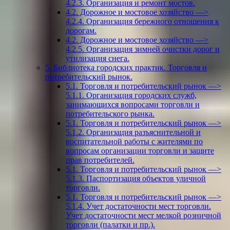
4.2.3. Организация и ремонт мостов.
4.2. Дорожное и мостовое хозяйство —>
4.2.4. Организация бережного отношения к
дорогам.
4.2. Дорожное и мостовое хозяйство —>
4.2.5. Организация зимней очистки дорог и
утилизация снега.
5. Библиотека городских практик. Торговля и
потребительский рынок.
5.1. Торговля и потребительский рынок —>
5.1.1. Организация городских служб,
занимающихся вопросами торговли и
потребительского рынка.
5.1. Торговля и потребительский рынок —>
5.1.2. Организация разъяснительной и
воспитательной работы с жителями по
вопросам организации торговли и защите
прав потребителей.
5.1. Торговля и потребительский рынок —>
5.1.3. Паспортизация объектов уличной
торговли.
5.1. Торговля и потребительский рынок —>
5.1.4. Учет достаточности мест торговли.
Учет достаточности мест мелкой розничной
торговли (палатки и пр.).