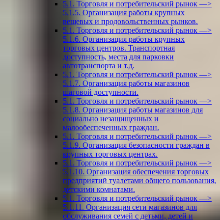
5.1. Торговля и потребительский рынок —>
5.1.5. Организация работы крупных
вещевых и продовольственных рынков.
5.1. Торговля и потребительский рынок —>
5.1.6. Организация работы крупных
торговых центров. Транспортная
доступность, места для парковки
автотранспорта и т.д.
5.1. Торговля и потребительский рынок —>
5.1.7. Организация работы магазинов
шаговой доступности.
5.1. Торговля и потребительский рынок —>
5.1.8. Организация работы магазинов для
социально незащищенных и
малообеспеченных граждан.
5.1. Торговля и потребительский рынок —>
5.1.9. Организация безопасности граждан в
крупных торговых центрах.
5.1. Торговля и потребительский рынок —>
5.1.10. Организация обеспечения торговых
предприятий туалетами общего пользования,
детскими комнатами.
5.1. Торговля и потребительский рынок —>
5.1.11. Организация сети магазинов для
обслуживания семей с детьми, детей и