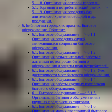
5.1.18. Организация оптовой торговли.
5.1. Торговля и потребительский рынок —>
5.1.19. Организация городских баз
длительного хранения овощной и др.
продукции.
6. Библиотека городских практик. Бытовое
обслуживание. Общепит.
6.1. Бытовое обслуживание —> 6.1.1.
Организация городских служб,
занимающихся вопросами бытового
обслуживания.
6.1. Бытовое обслуживание —> 6.1.2.
Организация разъяснительной работы с
жителями по вопросам бытового
обслуживания и защиты прав потребителей.
6.1. Бытовое обслуживание —> 6.1.3. Учет
достаточности мест бытового обслуживания.
6.1. Бытовое обслуживание —> 6.1.4.
Организация работы крупных комплексов
бытового обслуживания.
6.1. Бытовое обслуживание —> 6.1.5.
Организация бытового обслуживания в
крупных предприятиях торговли.
6.1. Бытовое обслуживание —> 6.1.6.
Организация малых предприятий бытового