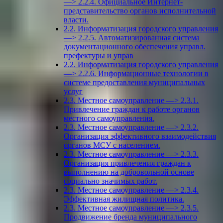
—> 2.2.4. Официальное Интернет-
представительство органов исполнительной
власти.
2.2. Информатизация городского управления
—> 2.2.5. Автоматизированная система
документационного обеспечения управл.
префектуры и управ
2.2. Информатизация городского управления
—> 2.2.6. Информационные технологии в
системе предоставления муниципальных
услуг
2.3. Местное самоуправление —> 2.3.1.
Привлечение граждан к работе органов
местного самоуправления.
2.3. Местное самоуправление —> 2.3.2.
Организация эффективного взаимодействия
органов МСУ с населением.
2.3. Местное самоуправление —> 2.3.3.
Организация привлечения граждан к
выполнению на добровольной основе
социально значимых работ.
2.3. Местное самоуправление —> 2.3.4.
Эффективная жилищная политика.
2.3. Местное самоуправление —> 2.3.5.
Продвижение бренда муниципального