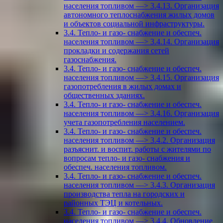
населения топливом —> 3.4.13. Организация
автономного теплоснабжения жилых домов
и объектов социальной инфраструктуры.
3.4. Тепло- и газо- снабжение и обеспеч.
населения топливом —> 3.4.14. Организация
прокладки и содержания сетей
газоснабжения.
3.4. Тепло- и газо- снабжение и обеспеч.
населения топливом —> 3.4.15. Организация
газопотребления в жилых домах и
общественных зданиях.
3.4. Тепло- и газо- снабжение и обеспеч.
населения топливом —> 3.4.16. Организация
учета газопотребления населением.
3.4. Тепло- и газо- снабжение и обеспеч.
населения топливом —> 3.4.2. Организация
разъяснит. и воспит. работы с жителями по
вопросам тепло- и газо- снабжения и
обеспеч. населения топливом.
3.4. Тепло- и газо- снабжение и обеспеч.
населения топливом —> 3.4.3. Организация
производства тепла на городских и
районных ТЭЦ и котельных.
3.4. Тепло- и газо- снабжение и обеспеч.
населения топливом —> 3.4.4. Обновление