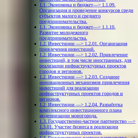
1.1. Экономика и бюджет—> 1.1.09.
Организация и проведение конкурсов среди
субъектов малого и среднего
предпринимательства.
1.1. Экономика и бюджет—> 1.1.10.
Развитие молодежного
предпринимательства.
1.2. Инвестиции —> 1.2.01. Организация
привлечения инвестиций.
1.2. Инвестиции —> 1.2.02. Привлечение
инвестиций, в том числе иностранных, для
реализации инфраструктурных проектов
городов и регионов.
1.2. Инвестиции —> 1.2.03. Создание
инновационных механизмов привлечения
инвестиций для реализации
инфраструктурных проектов городов и
регионов.
1.2. Инвестиции —> 1.2.04. Разработка
комплексного инвестиционного плана
модернизации моногорода.
1.3. Государственно-частное партнерство —>
1.3.01. Участие бизнеса в реализации
инфраструктурных проектов.
1.3. Государственно-частное партнерство —>