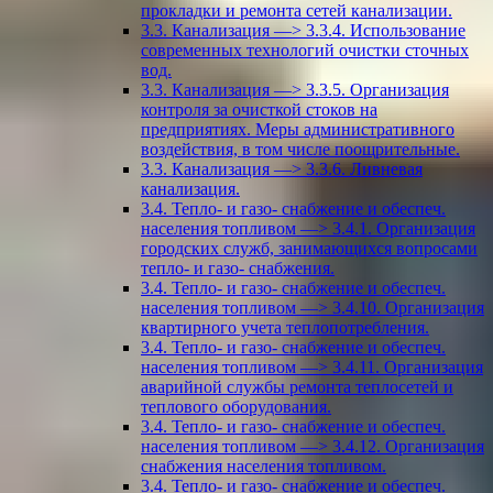
прокладки и ремонта сетей канализации.
3.3. Канализация —> 3.3.4. Использование
современных технологий очистки сточных
вод.
3.3. Канализация —> 3.3.5. Организация
контроля за очисткой стоков на
предприятиях. Меры административного
воздействия, в том числе поощрительные.
3.3. Канализация —> 3.3.6. Ливневая
канализация.
3.4. Тепло- и газо- снабжение и обеспеч.
населения топливом —> 3.4.1. Организация
городских служб, занимающихся вопросами
тепло- и газо- снабжения.
3.4. Тепло- и газо- снабжение и обеспеч.
населения топливом —> 3.4.10. Организация
квартирного учета теплопотребления.
3.4. Тепло- и газо- снабжение и обеспеч.
населения топливом —> 3.4.11. Организация
аварийной службы ремонта теплосетей и
теплового оборудования.
3.4. Тепло- и газо- снабжение и обеспеч.
населения топливом —> 3.4.12. Организация
снабжения населения топливом.
3.4. Тепло- и газо- снабжение и обеспеч.