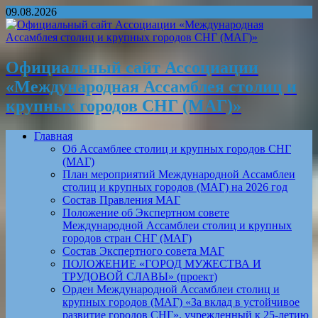
09.08.2026
Официальный сайт Ассоциации
«Международная Ассамблея столиц и
крупных городов СНГ (МАГ)»
Главная
Об Ассамблее столиц и крупных городов СНГ
(МАГ)
План мероприятий Международной Ассамблеи
столиц и крупных городов (МАГ) на 2026 год
Состав Правления МАГ
Положение об Экспертном совете
Международной Ассамблеи столиц и крупных
городов стран СНГ (МАГ)
Состав Экспертного совета МАГ
ПОЛОЖЕНИЕ «ГОРОД МУЖЕСТВА И
ТРУДОВОЙ СЛАВЫ» (проект)
Орден Международной Ассамблеи столиц и
крупных городов (МАГ) «За вклад в устойчивое
развитие городов СНГ», учрежденный к 25-летию