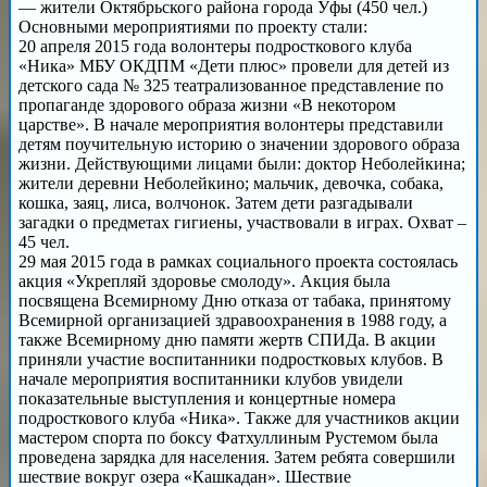
— жители Октябрьского района города Уфы (450 чел.)
Основными мероприятиями по проекту стали:
20 апреля 2015 года волонтеры подросткового клуба
«Ника» МБУ ОКДПМ «Дети плюс» провели для детей из
детского сада № 325 театрализованное представление по
пропаганде здорового образа жизни «В некотором
царстве». В начале мероприятия волонтеры представили
детям поучительную историю о значении здорового образа
жизни. Действующими лицами были: доктор Неболейкина;
жители деревни Неболейкино; мальчик, девочка, собака,
кошка, заяц, лиса, волчонок. Затем дети разгадывали
загадки о предметах гигиены, участвовали в играх. Охват –
45 чел.
29 мая 2015 года в рамках социального проекта состоялась
акция «Укрепляй здоровье смолоду». Акция была
посвящена Всемирному Дню отказа от табака, принятому
Всемирной организацией здравоохранения в 1988 году, а
также Всемирному дню памяти жертв СПИДа. В акции
приняли участие воспитанники подростковых клубов. В
начале мероприятия воспитанники клубов увидели
показательные выступления и концертные номера
подросткового клуба «Ника». Также для участников акции
мастером спорта по боксу Фатхуллиным Рустемом была
проведена зарядка для населения. Затем ребята совершили
шествие вокруг озера «Кашкадан». Шествие