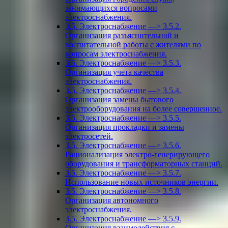
занимающихся вопросами
электроснабжения.
3.5. Электроснабжение —> 3.5.2.
Организация разъяснительной и
воспитательной работы с жителями по
вопросам электроснабжения.
3.5. Электроснабжение —> 3.5.3.
Организация учета качества
электроснабжения.
3.5. Электроснабжение —> 3.5.4.
Организация замены бытового
электрооборудования на более совершенное.
3.5. Электроснабжение —> 3.5.5.
Организация прокладки и замены
электросетей.
3.5. Электроснабжение —> 3.5.6.
Рационализация электро-генерирующего
оборудования и трансформаторных станций.
3.5. Электроснабжение —> 3.5.7.
Использование новых источников энергии.
3.5. Электроснабжение —> 3.5.8.
Организация автономного
электроснабжения.
3.5. Электроснабжение —> 3.5.9.
Организация взаимодействия с