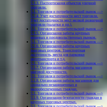
5.1.3. Паспортизация объектов уличной
торговли.
5.1. Торговля и потребительский рынок —>
5.1.4. Учет достаточности мест торговли.
Учет достаточности мест мелкой розничной
торговли (палатки и пр.).
5.1. Торговля и потребительский рынок —>
5.1.5. Организация работы крупных
вещевых и продовольственных рынков.
5.1. Торговля и потребительский рынок —>
5.1.6. Организация работы крупных
торговых центров. Транспортная
доступность, места для парковки
автотранспорта и т.д.
5.1. Торговля и потребительский рынок —>
5.1.7. Организация работы магазинов
шаговой доступности.
5.1. Торговля и потребительский рынок —>
5.1.8. Организация работы магазинов для
социально незащищенных и
малообеспеченных граждан.
5.1. Торговля и потребительский рынок —>
5.1.9. Организация безопасности граждан в
крупных торговых центрах.
5.1. Торговля и потребительский рынок —>