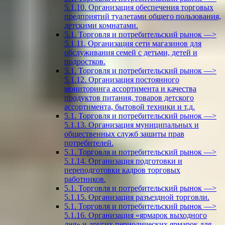
5.1.10. Организация обеспечения торговых
предприятий туалетами общего пользования,
детскими комнатами.
5.1. Торговля и потребительский рынок —>
5.1.11. Организация сети магазинов для
обслуживания семей с детьми, детей и
подростков.
5.1. Торговля и потребительский рынок —>
5.1.12. Организация постоянного
мониторинга ассортимента и качества
продуктов питания, товаров детского
ассортимента, бытовой техники и т.д.
5.1. Торговля и потребительский рынок —>
5.1.13. Организация муниципальных и
общественных служб зашиты прав
потребителей.
5.1. Торговля и потребительский рынок —>
5.1.14. Организация подготовки и
переподготовки кадров торговых
работников.
5.1. Торговля и потребительский рынок —>
5.1.15. Организация разъездной торговли.
5.1. Торговля и потребительский рынок —>
5.1.16. Организация «ярмарок выходного
дня» и других периодических ярмарок для