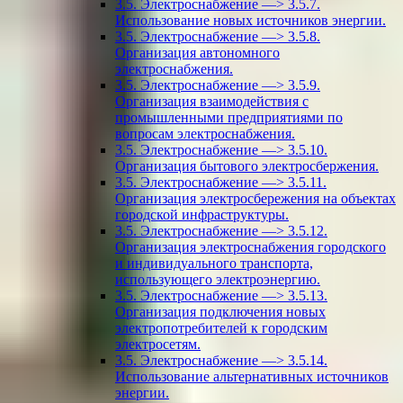
3.5. Электроснабжение —> 3.5.7.
Использование новых источников энергии.
3.5. Электроснабжение —> 3.5.8.
Организация автономного
электроснабжения.
3.5. Электроснабжение —> 3.5.9.
Организация взаимодействия с
промышленными предприятиями по
вопросам электроснабжения.
3.5. Электроснабжение —> 3.5.10.
Организация бытового электросбержения.
3.5. Электроснабжение —> 3.5.11.
Организация электросбережения на объектах
городской инфраструктуры.
3.5. Электроснабжение —> 3.5.12.
Организация электроснабжения городского
и индивидуального транспорта,
использующего электроэнергию.
3.5. Электроснабжение —> 3.5.13.
Организация подключения новых
электропотребителей к городским
электросетям.
3.5. Электроснабжение —> 3.5.14.
Использование альтернативных источников
энергии.