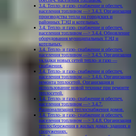
обеспеч. населения топливом.
3.4. Тепло- и газо- снабжение и обеспеч.
населения топливом —> 3.4.3. Организация
производства тепла на городских и
районных ТЭЦ и котельных.
3.4. Тепло- и газо- снабжение и обеспеч.
населения топливом —> 3.4.4. Обновление
оборудования муниципальных ТЭЦ и
котельных.
3.4. Тепло- и газо- снабжение и обеспеч.
населения топливом —> 3.4.5. Организация
укладки новых сетей тепло- и газо —
снабжения.
3.4. Тепло- и газо- снабжение и обеспеч.
населения топливом —> 3.4.6. Организация
ремонта теплосетей. Организация и
использование новой технике при ремонте
теплосетей.
3.4. Тепло- и газо- снабжение и обеспеч.
населения топливом —> 3.4.7.
Рационализация теплоснабжения домов.
3.4. Тепло- и газо- снабжение и обеспеч.
населения топливом —> 3.4.8. Организация
теплосбережения в жилых домах, зданиях и
сооружениях.