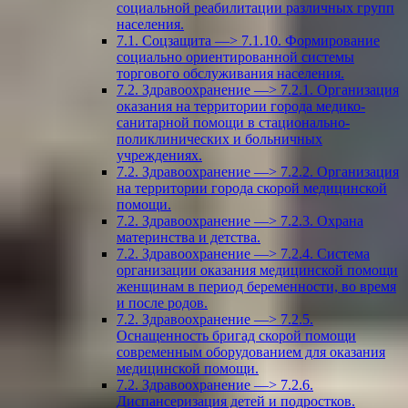
социальной реабилитации различных групп
населения.
7.1. Соцзащита —> 7.1.10. Формирование
социально ориентированной системы
торгового обслуживания населения.
7.2. Здравоохранение —> 7.2.1. Организация
оказания на территории города медико-
санитарной помощи в стационально-
поликлинических и больничных
учреждениях.
7.2. Здравоохранение —> 7.2.2. Организация
на территории города скорой медицинской
помощи.
7.2. Здравоохранение —> 7.2.3. Охрана
материнства и детства.
7.2. Здравоохранение —> 7.2.4. Система
организации оказания медицинской помощи
женщинам в период беременности, во время
и после родов.
7.2. Здравоохранение —> 7.2.5.
Оснащенность бригад скорой помощи
современным оборудованием для оказания
медицинской помощи.
7.2. Здравоохранение —> 7.2.6.
Диспансеризация детей и подростков.