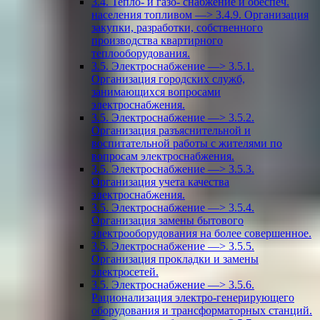
3.4. Тепло- и газо- снабжение и обеспеч.
населения топливом —> 3.4.9. Организация
закупки, разработки, собственного
производства квартирного
теплооборудования.
3.5. Электроснабжение —> 3.5.1.
Организация городских служб,
занимающихся вопросами
электроснабжения.
3.5. Электроснабжение —> 3.5.2.
Организация разъяснительной и
воспитательной работы с жителями по
вопросам электроснабжения.
3.5. Электроснабжение —> 3.5.3.
Организация учета качества
электроснабжения.
3.5. Электроснабжение —> 3.5.4.
Организация замены бытового
электрооборудования на более совершенное.
3.5. Электроснабжение —> 3.5.5.
Организация прокладки и замены
электросетей.
3.5. Электроснабжение —> 3.5.6.
Рационализация электро-генерирующего
оборудования и трансформаторных станций.