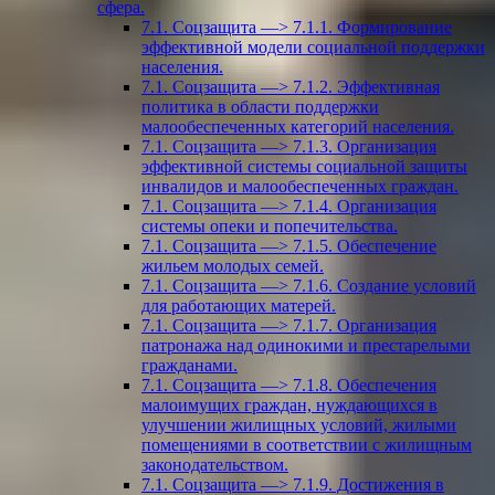
сфера.
7.1. Соцзащита —> 7.1.1. Формирование
эффективной модели социальной поддержки
населения.
7.1. Соцзащита —> 7.1.2. Эффективная
политика в области поддержки
малообеспеченных категорий населения.
7.1. Соцзащита —> 7.1.3. Организация
эффективной системы социальной защиты
инвалидов и малообеспеченных граждан.
7.1. Соцзащита —> 7.1.4. Организация
системы опеки и попечительства.
7.1. Соцзащита —> 7.1.5. Обеспечение
жильем молодых семей.
7.1. Соцзащита —> 7.1.6. Создание условий
для работающих матерей.
7.1. Соцзащита —> 7.1.7. Организация
патронажа над одинокими и престарелыми
гражданами.
7.1. Соцзащита —> 7.1.8. Обеспечения
малоимущих граждан, нуждающихся в
улучшении жилищных условий, жилыми
помещениями в соответствии с жилищным
законодательством.
7.1. Соцзащита —> 7.1.9. Достижения в