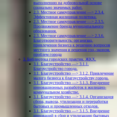
выполнению на добровольной основе
социально значимых работ.
2.3. Местное самоуправление —> 2.3.4.
Эффективная жилищная политика.
2.3. Местное самоуправление —> 2.3.5.
Продвижение бренда муниципального
образования.
2.3. Местное самоуправление —> 2.3.6.
Благотворительность: организац.
привлечения бизнеса к решению вопросов
местного значения и решения соц.-эконом.
проблем города
3. Библиотека городских практик. ЖКХ.
3.1. Благоустройство —> 3.1.1.
Благоустройство города.
3.1. Благоустройство —> 3.1.2. Привлечение
малого бизнеса к благоустройству города.
3.1. Благоустройство —> 3.1.3. Внедрение
инновационных разработок в жилищно-
коммунальном хозяйстве.
3.1. Благоустройство —> 3.1.4. Организация
сбора, вывоза, утилизации и переработки
бытовых и промышленных отходов.
3.1. Благоустройство —> 3.1.5. Внедрение
инноваций в сбор и утилизацию бытовых