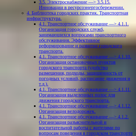
3.5. Электроснабжение —> 3.5.15.
Инновации в ресурсоэнергосбережении.
4. Библиотека городских практик. Транспортная
инфраструктура.
4.1. Транспортное обслуживание —> 4.1.1.
Организация городских служб,
занимающихся вопросами транспортного
обслуживания. Эффективное
реформирование и развитие городского
транспорта.
4.1. Транспортное обслуживание —> 4.1.10.
Организация остановочных пунктов
городского транспорта (удобство
размещения, подходы, защищенность от
погодных условий, расписание движения и
т.д.).
4.1. Транспортное обслуживание —> 4.1.11.
Организация выделенных полос для
движения городского транспорта.
4.1. Транспортное обслуживание —> 4.1.12.
Организация велодорожек.
4.1. Транспортное обслуживание —> 4.1.2.
Организация разъяснительной и
воспитательной работы с жителями по
вопросам поведения в городском транспорте