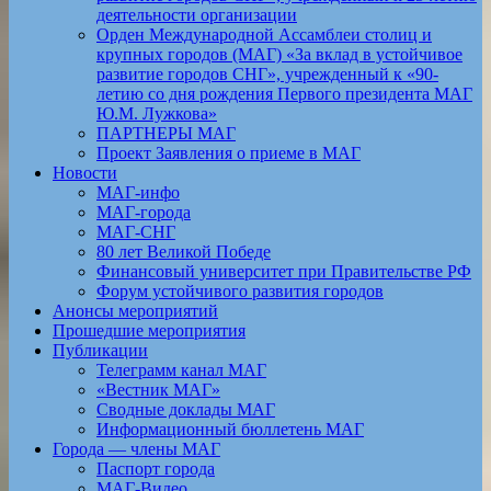
деятельности организации
Орден Международной Ассамблеи столиц и
крупных городов (МАГ) «За вклад в устойчивое
развитие городов СНГ», учрежденный к «90-
летию со дня рождения Первого президента МАГ
Ю.М. Лужкова»
ПАРТНЕРЫ МАГ
Проект Заявления о приеме в МАГ
Новости
МАГ-инфо
МАГ-города
МАГ-СНГ
80 лет Великой Победе
Финансовый университет при Правительстве РФ
Форум устойчивого развития городов
Анонсы мероприятий
Прошедшие мероприятия
Публикации
Телеграмм канал МАГ
«Вестник МАГ»
Сводные доклады МАГ
Информационный бюллетень МАГ
Города — члены МАГ
Паспорт города
МАГ-Видео