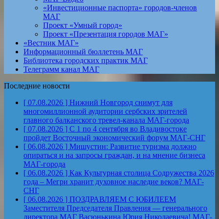
«Инвестиционные паспорта» городов-членов
МАГ
Проект «Умный город»
Проект «Презентация городов МАГ»
«Вестник МАГ»
Информационный бюллетень МАГ
Библиотека городских практик МАГ
Телеграмм канал МАГ
Последние новости
[ 07.08.2026 ]
Нижний Новгород снимут для
многомиллионной аудитории сербских зрителей
главного балканского тревел-канала
МАГ-города
[ 07.08.2026 ]
С 1 по 4 сентября во Владивостоке
пройдет Восточный экономический форум
МАГ-СНГ
[ 06.08.2026 ]
Мишустин: Развитие туризма должно
опираться и на запросы граждан, и на мнение бизнеса
МАГ-города
[ 06.08.2026 ]
Как Культурная столица Содружества 2026
года – Мегри хранит духовное наследие веков?
МАГ-
СНГ
[ 06.08.2026 ]
ПОЗДРАВЛЯЕМ С ЮБИЛЕЕМ
Заместителя Председателя Правления — генерального
директора МАГ Васюнькина Юрия Николаевича!
МАГ-