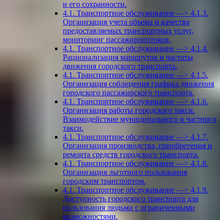
и его сохранности.
4.1. Транспортное обслуживание —> 4.1.3.
Организация учета объема и качества
предоставляемых транспортных услуг,
мониторинг пассажиропотоков.
4.1. Транспортное обслуживание —> 4.1.4.
Рационализация маршрутов и частоты
движения городского транспорта.
4.1. Транспортное обслуживание —> 4.1.5.
Организация соблюдения графика движения
городского пассажирского транспорта.
4.1. Транспортное обслуживание —> 4.1.6.
Организация работы городского такси.
Взаимодействие муниципального и частного
такси.
4.1. Транспортное обслуживание —> 4.1.7.
Организация производства, приобретения и
ремонта средств городского транспорта.
4.1. Транспортное обслуживание —> 4.1.8.
Организация льготного пользования
городским транспортом.
4.1. Транспортное обслуживание —> 4.1.9.
Доступность городского транспорта для
пользования людьми с ограниченными
возможностями.