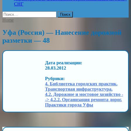
СНГ
Найти:
Home
Уфа (Россия) — Нанесение дорожной
разметки — 48
Дата реализации:
28.03.2012
Рубрики:
4. Библиотека городских практик.
Транспортная инфраструктура.
4.2. Дорожное и мостовое хозяйство -
-> 4.2.2. Организация ремонта дорог.
Практики города Уфы