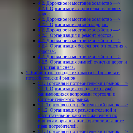
4.2. Дорожное и мостовое хозяйство —>
4.2.1. Организация строительства новых
дорог.
4.2. Дорожное и мостовое хозяйство —>
4.2.2. Организация ремонта дорог.
4.2. Дорожное и мостовое хозяйство —>
4.2.3. Организация и ремонт мостов.
4.2. Дорожное и мостовое хозяйство —>
4.2.4. Организация бережного отношения к
дорогам.
4.2. Дорожное и мостовое хозяйство —>
4.2.5. Организация зимней очистки дорог и
утилизация снега.
5. Библиотека городских практик. Торговля и
потребительский рынок.
5.1. Торговля и потребительский рынок —>
5.1.1. Организация городских служб,
занимающихся вопросами торговли и
потребительского рынка.
5.1. Торговля и потребительский рынок —>
5.1.2. Организация разъяснительной и
воспитательной работы с жителями по
вопросам организации торговли и защите
прав потребителей.
5.1. Торговля и потребительский рынок —>