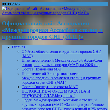
08.08.2026
Официальный сайт Ассоциации
«Международная Ассамблея столиц и
крупных городов СНГ (МАГ)»
Главная
Об Ассамблее столиц и крупных городов СНГ
(МАГ)
План мероприятий Международной Ассамблеи
столиц и крупных городов (МАГ) на 2026 год
Состав Правления МАГ
Положение об Экспертном совете
Международной Ассамблеи столиц и крупных
городов стран СНГ (МАГ)
Состав Экспертного совета МАГ
ПОЛОЖЕНИЕ «ГОРОД МУЖЕСТВА И
ТРУДОВОЙ СЛАВЫ» (проект)
Орден Международной Ассамблеи столиц и
крупных городов (МАГ) «За вклад в устойчивое
развитие городов СНГ», учрежденный к 25-летию