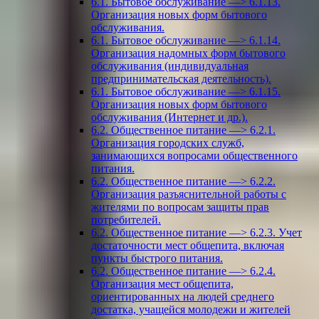
6.1. Бытовое обслуживание —> 6.1.13.
Организация новых форм бытового
обслуживания.
6.1. Бытовое обслуживание —> 6.1.14.
Организация надомных форм бытового
обслуживания (индивидуальная
предпринимательская деятельность).
6.1. Бытовое обслуживание —> 6.1.15.
Организация новых форм бытового
обслуживания (Интернет и др.).
6.2. Общественное питание —> 6.2.1.
Организация городских служб,
занимающихся вопросами общественного
питания.
6.2. Общественное питание —> 6.2.2.
Организация разъяснительной работы с
жителями по вопросам защиты прав
потребителей.
6.2. Общественное питание —> 6.2.3. Учет
достаточности мест общепита, включая
пункты быстрого питания.
6.2. Общественное питание —> 6.2.4.
Организация мест общепита,
ориентированных на людей среднего
достатка, учащейся молодежи и жителей