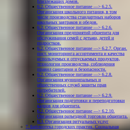
близлежащих домов.
6.2. Общественное питание —> 6.2.5.
Организация школьного питания, в том
числе производства стандартных наборов
школьных завтраков и обедов.
6.2. Общественное питание —> 6.2.6.
Организация предприятий общепита для
обслуживания семей с детьми, детей и
подростков.
6.2. Общественное питание —> 6.2.7. Орган.
пост. мониторинга ассортимента и качества
используемых и отпускаемых продуктов,
технологии производства, соблюдения
правил санитарии и безопасности.
6.2. Общественное питание —> 6.2.8.
Организация муниципальных и
общественных служб зашиты прав
потребителей.
6.2. Общественное питание —> 6.2.9.
Организация подготовки и переподготовки
кадров для общепита.
6.2. Общественное питание —> 6.2.10.
Организация разъездной торговли общепита.
6.3. Организация ритуальных услуг
7. Библиотека городских практик. Социальная