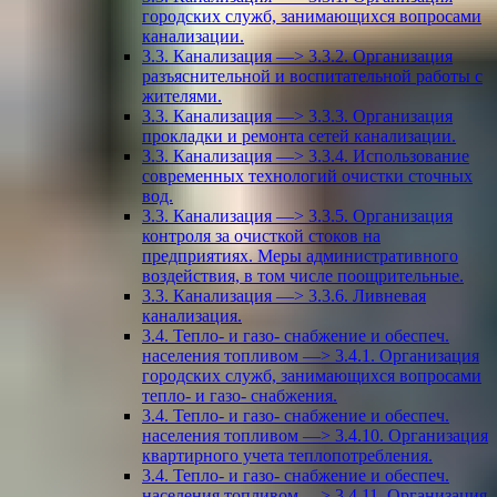
городских служб, занимающихся вопросами
канализации.
3.3. Канализация —> 3.3.2. Организация
разъяснительной и воспитательной работы с
жителями.
3.3. Канализация —> 3.3.3. Организация
прокладки и ремонта сетей канализации.
3.3. Канализация —> 3.3.4. Использование
современных технологий очистки сточных
вод.
3.3. Канализация —> 3.3.5. Организация
контроля за очисткой стоков на
предприятиях. Меры административного
воздействия, в том числе поощрительные.
3.3. Канализация —> 3.3.6. Ливневая
канализация.
3.4. Тепло- и газо- снабжение и обеспеч.
населения топливом —> 3.4.1. Организация
городских служб, занимающихся вопросами
тепло- и газо- снабжения.
3.4. Тепло- и газо- снабжение и обеспеч.
населения топливом —> 3.4.10. Организация
квартирного учета теплопотребления.
3.4. Тепло- и газо- снабжение и обеспеч.
населения топливом —> 3.4.11. Организация