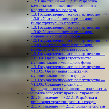
1.2. Инвестиции —> 1.2.04. Разработка
комплексного инвестиционного плана
модернизации моногорода.
1.3. Государственно-частное партнерство —>
1.3.01. Участие бизнеса в реализации
инфраструктурных проектов.
1.3. Государственно-частное партнерство —>
1.3.02. Участие бизнеса в реализации
социальных проектов города.
1.3. Государственно-частное партнерство —>
1.3.03. Участие бизнеса в реализации
проектов благоустройства города.
1.3. Государственно-частное партнерство —
>1.3.04. Организация строительства
муниципального жилищного фонда.
1.3. Государственно-частное партнерство —
>1.3.05. Организация содержания
муниципального жилого фонда.
1.3. Государственно-частное партнерство —
>1.3.06. Создание условий для
индивидуального жилищного строительства.
2. Библиотека городских практик. Управление
2.1. Управление —> 2.1.1. Разработка и
реализация стратегии развития города.
2.1. Управление —> 2.1.2. Создание системы