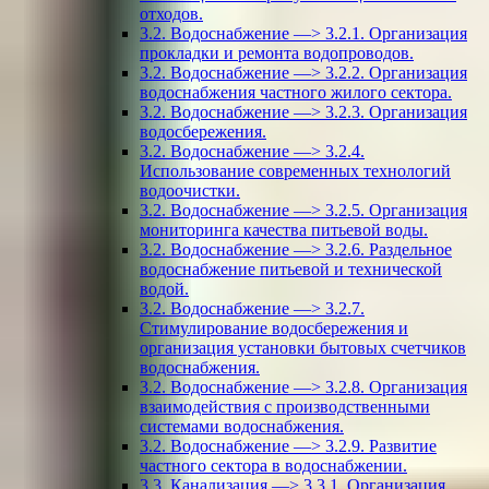
отходов.
3.2. Водоснабжение —> 3.2.1. Организация
прокладки и ремонта водопроводов.
3.2. Водоснабжение —> 3.2.2. Организация
водоснабжения частного жилого сектора.
3.2. Водоснабжение —> 3.2.3. Организация
водосбережения.
3.2. Водоснабжение —> 3.2.4.
Использование современных технологий
водоочистки.
3.2. Водоснабжение —> 3.2.5. Организация
мониторинга качества питьевой воды.
3.2. Водоснабжение —> 3.2.6. Раздельное
водоснабжение питьевой и технической
водой.
3.2. Водоснабжение —> 3.2.7.
Стимулирование водосбережения и
организация установки бытовых счетчиков
водоснабжения.
3.2. Водоснабжение —> 3.2.8. Организация
взаимодействия с производственными
системами водоснабжения.
3.2. Водоснабжение —> 3.2.9. Развитие
частного сектора в водоснабжении.
3.3. Канализация —> 3.3.1. Организация