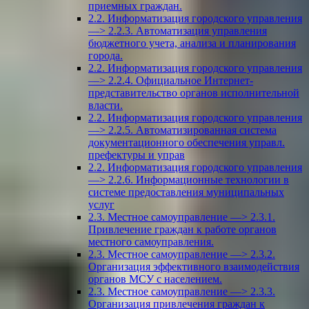
приемных граждан.
2.2. Информатизация городского управления
—> 2.2.3. Автоматизация управления
бюджетного учета, анализа и планирования
города.
2.2. Информатизация городского управления
—> 2.2.4. Официальное Интернет-
представительство органов исполнительной
власти.
2.2. Информатизация городского управления
—> 2.2.5. Автоматизированная система
документационного обеспечения управл.
префектуры и управ
2.2. Информатизация городского управления
—> 2.2.6. Информационные технологии в
системе предоставления муниципальных
услуг
2.3. Местное самоуправление —> 2.3.1.
Привлечение граждан к работе органов
местного самоуправления.
2.3. Местное самоуправление —> 2.3.2.
Организация эффективного взаимодействия
органов МСУ с населением.
2.3. Местное самоуправление —> 2.3.3.
Организация привлечения граждан к