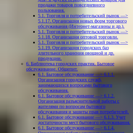
продажи товаров повседневного
пользования.
5.1. Торговля и потребительский рынок —>
5.1.17. Организация новых форм торгового
обслуживания (Интернет-магазины и др.).
5.1. Торговля и потребительский рынок —>
5.1.18. Организация оптовой торговли.
5.1. Торговля и потребительский рынок —>
5.1.19. Организация городских баз
длительного хранения овощной и др.
продукции.
6. Библиотека городских практик. Бытовое
обслуживание. Общепит.
6.1. Бытовое обслуживание —> 6.1.1.
Организация городских служб,
занимающихся вопросами бытового
обслуживания.
6.1. Бытовое обслуживание —> 6.1.2.
Организация разъяснительной работы с
жителями по вопросам бытового
обслуживания и защиты прав потребителей.
6.1. Бытовое обслуживание —> 6.1.3. Учет
достаточности мест бытового обслуживания.
6.1. Бытовое обслуживание —> 6.1.4.