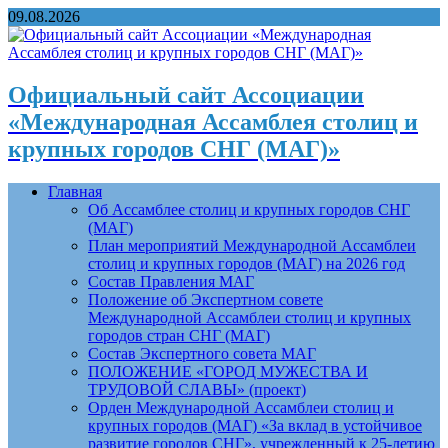
09.08.2026
Официальный сайт Ассоциации
«Международная Ассамблея столиц и
крупных городов СНГ (МАГ)»
Главная
Об Ассамблее столиц и крупных городов СНГ
(МАГ)
План мероприятий Международной Ассамблеи
столиц и крупных городов (МАГ) на 2026 год
Состав Правления МАГ
Положение об Экспертном совете
Международной Ассамблеи столиц и крупных
городов стран СНГ (МАГ)
Состав Экспертного совета МАГ
ПОЛОЖЕНИЕ «ГОРОД МУЖЕСТВА И
ТРУДОВОЙ СЛАВЫ» (проект)
Орден Международной Ассамблеи столиц и
крупных городов (МАГ) «За вклад в устойчивое
развитие городов СНГ», учрежденный к 25-летию