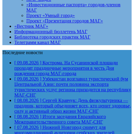
«Инвестиционные паспорта» городов-членов
МАГ
Проект «Умный город»
Проект «Презентация городов МАГ»
«Вестник МАГ»
Информационный бюллетень МАГ
Библиотека городских практик МАГ
Телеграмм канал МАГ
Последние новости
[ 09.08.2026 ]
Кострома. На Сусанинской площади
проходят праздничные мероприятия в честь Дня
рождения города
МАГ-города
[ 09.08.2026 ]
Узбекистан возглавил туристический бум
Центральной Азии: почти половина экспорта
туристических услуг региона приходится на республику
МАГ-СНГ
[ 08.08.2026 ]
Сергей Кравчук: День физкультурника —
праздник, который объединяет всех, кто ценит здоровье,
силу и активный образ жизни
МАГ-СНГ
[ 08.08.2026 ]
Итоги заседания Евразийского
Межправительственного совета
МАГ-СНГ
[ 07.08.2026 ]
Нижний Новгород снимут для
многомиллионной аудитории сербских зрителей