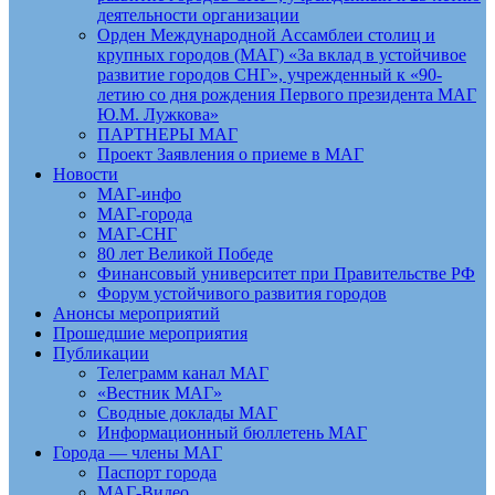
деятельности организации
Орден Международной Ассамблеи столиц и
крупных городов (МАГ) «За вклад в устойчивое
развитие городов СНГ», учрежденный к «90-
летию со дня рождения Первого президента МАГ
Ю.М. Лужкова»
ПАРТНЕРЫ МАГ
Проект Заявления о приеме в МАГ
Новости
МАГ-инфо
МАГ-города
МАГ-СНГ
80 лет Великой Победе
Финансовый университет при Правительстве РФ
Форум устойчивого развития городов
Анонсы мероприятий
Прошедшие мероприятия
Публикации
Телеграмм канал МАГ
«Вестник МАГ»
Сводные доклады МАГ
Информационный бюллетень МАГ
Города — члены МАГ
Паспорт города
МАГ-Видео