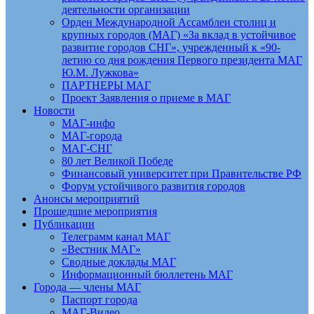
деятельности организации
Орден Международной Ассамблеи столиц и
крупных городов (МАГ) «За вклад в устойчивое
развитие городов СНГ», учрежденный к «90-
летию со дня рождения Первого президента МАГ
Ю.М. Лужкова»
ПАРТНЕРЫ МАГ
Проект Заявления о приеме в МАГ
Новости
МАГ-инфо
МАГ-города
МАГ-СНГ
80 лет Великой Победе
Финансовый университет при Правительстве РФ
Форум устойчивого развития городов
Анонсы мероприятий
Прошедшие мероприятия
Публикации
Телеграмм канал МАГ
«Вестник МАГ»
Сводные доклады МАГ
Информационный бюллетень МАГ
Города — члены МАГ
Паспорт города
МАГ-Видео