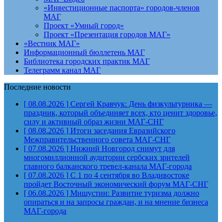
«Инвестиционные паспорта» городов-членов
МАГ
Проект «Умный город»
Проект «Презентация городов МАГ»
«Вестник МАГ»
Информационный бюллетень МАГ
Библиотека городских практик МАГ
Телеграмм канал МАГ
Последние новости
[ 08.08.2026 ]
Сергей Кравчук: День физкультурника —
праздник, который объединяет всех, кто ценит здоровье,
силу и активный образ жизни
МАГ-СНГ
[ 08.08.2026 ]
Итоги заседания Евразийского
Межправительственного совета
МАГ-СНГ
[ 07.08.2026 ]
Нижний Новгород снимут для
многомиллионной аудитории сербских зрителей
главного балканского тревел-канала
МАГ-города
[ 07.08.2026 ]
С 1 по 4 сентября во Владивостоке
пройдет Восточный экономический форум
МАГ-СНГ
[ 06.08.2026 ]
Мишустин: Развитие туризма должно
опираться и на запросы граждан, и на мнение бизнеса
МАГ-города