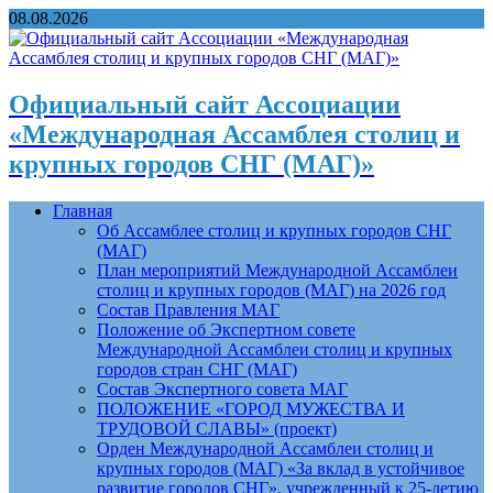
08.08.2026
Официальный сайт Ассоциации
«Международная Ассамблея столиц и
крупных городов СНГ (МАГ)»
Главная
Об Ассамблее столиц и крупных городов СНГ
(МАГ)
План мероприятий Международной Ассамблеи
столиц и крупных городов (МАГ) на 2026 год
Состав Правления МАГ
Положение об Экспертном совете
Международной Ассамблеи столиц и крупных
городов стран СНГ (МАГ)
Состав Экспертного совета МАГ
ПОЛОЖЕНИЕ «ГОРОД МУЖЕСТВА И
ТРУДОВОЙ СЛАВЫ» (проект)
Орден Международной Ассамблеи столиц и
крупных городов (МАГ) «За вклад в устойчивое
развитие городов СНГ», учрежденный к 25-летию