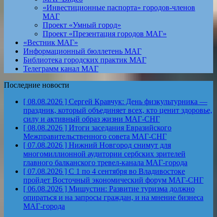
«Инвестиционные паспорта» городов-членов
МАГ
Проект «Умный город»
Проект «Презентация городов МАГ»
«Вестник МАГ»
Информационный бюллетень МАГ
Библиотека городских практик МАГ
Телеграмм канал МАГ
Последние новости
[ 08.08.2026 ]
Сергей Кравчук: День физкультурника —
праздник, который объединяет всех, кто ценит здоровье,
силу и активный образ жизни
МАГ-СНГ
[ 08.08.2026 ]
Итоги заседания Евразийского
Межправительственного совета
МАГ-СНГ
[ 07.08.2026 ]
Нижний Новгород снимут для
многомиллионной аудитории сербских зрителей
главного балканского тревел-канала
МАГ-города
[ 07.08.2026 ]
С 1 по 4 сентября во Владивостоке
пройдет Восточный экономический форум
МАГ-СНГ
[ 06.08.2026 ]
Мишустин: Развитие туризма должно
опираться и на запросы граждан, и на мнение бизнеса
МАГ-города