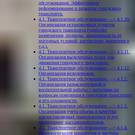
обслуживания. Эффективное
реформирование и развитие городского
транспорта.
4.1. Транспортное обслуживание —> 4.1.10.
Организация остановочных пунктов
городского транспорта (удобство
размещения, подходы, защищенность от
погодных условий, расписание движения и
т.д.).
4.1. Транспортное обслуживание —> 4.1.11.
Организация выделенных полос для
движения городского транспорта.
4.1. Транспортное обслуживание —> 4.1.12.
Организация велодорожек.
4.1. Транспортное обслуживание —> 4.1.2.
Организация разъяснительной и
воспитательной работы с жителями по
вопросам поведения в городском транспорте
и его сохранности.
4.1. Транспортное обслуживание —> 4.1.3.
Организация учета объема и качества
предоставляемых транспортных услуг,
мониторинг пассажиропотоков.
4.1. Транспортное обслуживание —> 4.1.4.
Рационализация маршрутов и частоты