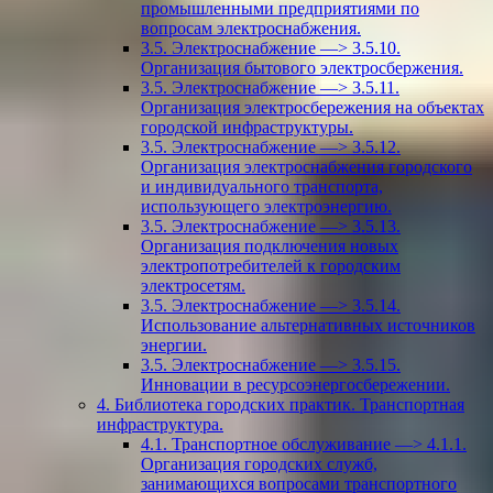
промышленными предприятиями по
вопросам электроснабжения.
3.5. Электроснабжение —> 3.5.10.
Организация бытового электросбержения.
3.5. Электроснабжение —> 3.5.11.
Организация электросбережения на объектах
городской инфраструктуры.
3.5. Электроснабжение —> 3.5.12.
Организация электроснабжения городского
и индивидуального транспорта,
использующего электроэнергию.
3.5. Электроснабжение —> 3.5.13.
Организация подключения новых
электропотребителей к городским
электросетям.
3.5. Электроснабжение —> 3.5.14.
Использование альтернативных источников
энергии.
3.5. Электроснабжение —> 3.5.15.
Инновации в ресурсоэнергосбережении.
4. Библиотека городских практик. Транспортная
инфраструктура.
4.1. Транспортное обслуживание —> 4.1.1.
Организация городских служб,
занимающихся вопросами транспортного