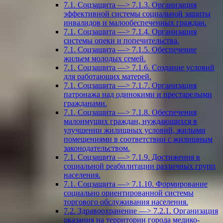
7.1. Соцзащита —> 7.1.3. Организация
эффективной системы социальной защиты
инвалидов и малообеспеченных граждан.
7.1. Соцзащита —> 7.1.4. Организация
системы опеки и попечительства.
7.1. Соцзащита —> 7.1.5. Обеспечение
жильем молодых семей.
7.1. Соцзащита —> 7.1.6. Создание условий
для работающих матерей.
7.1. Соцзащита —> 7.1.7. Организация
патронажа над одинокими и престарелыми
гражданами.
7.1. Соцзащита —> 7.1.8. Обеспечения
малоимущих граждан, нуждающихся в
улучшении жилищных условий, жилыми
помещениями в соответствии с жилищным
законодательством.
7.1. Соцзащита —> 7.1.9. Достижения в
социальной реабилитации различных групп
населения.
7.1. Соцзащита —> 7.1.10. Формирование
социально ориентированной системы
торгового обслуживания населения.
7.2. Здравоохранение —> 7.2.1. Организация
оказания на территории города медико-