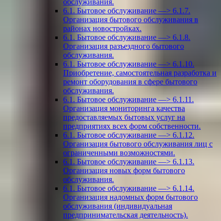
обслуживания.
6.1. Бытовое обслуживание —> 6.1.7.
Организация бытового обслуживания в
районах новостройках.
6.1. Бытовое обслуживание —> 6.1.8.
Организация разъездного бытового
обслуживания.
6.1. Бытовое обслуживание —> 6.1.10.
Приобретение, самостоятельная разработка и
ремонт оборудования в сфере бытового
обслуживания.
6.1. Бытовое обслуживание —> 6.1.11.
Организация мониторинга качества
предоставляемых бытовых услуг на
предприятиях всех форм собственности.
6.1. Бытовое обслуживание —> 6.1.12.
Организация бытового обслуживания лиц с
ограниченными возможностями.
6.1. Бытовое обслуживание —> 6.1.13.
Организация новых форм бытового
обслуживания.
6.1. Бытовое обслуживание —> 6.1.14.
Организация надомных форм бытового
обслуживания (индивидуальная
предпринимательская деятельность).