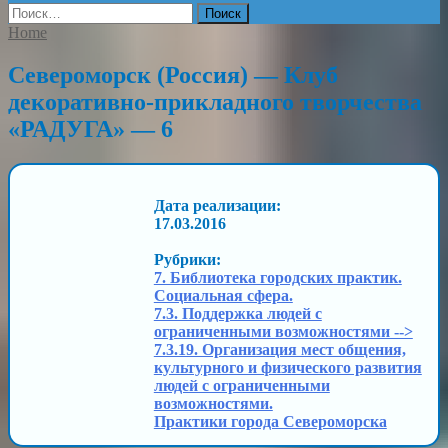
Найти:
Home
Североморск (Россия) — Клуб
декоративно-прикладного творчества
«РАДУГА» — 6
Дата реализации:
17.03.2016
Рубрики:
7. Библиотека городских практик.
Социальная сфера.
7.3. Поддержка людей с
ограниченными возможностями -->
7.3.19. Организация мест общения,
культурного и физического развития
людей с ограниченными
возможностями.
Практики города Североморска