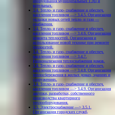
оборудования муниципальных ТЭЦ и
котельных.
3.4. Тепло- и газо- снабжение и обеспеч.
населения топливом —> 3.4.5. Организация
укладки новых сетей тепло- и газо —
снабжения.
3.4. Тепло- и газо- снабжение и обеспеч.
населения топливом —> 3.4.6. Организация
ремонта теплосетей. Организация и
использование новой технике при ремонте
теплосетей.
3.4. Тепло- и газо- снабжение и обеспеч.
населения топливом —> 3.4.7.
Рационализация теплоснабжения домов.
3.4. Тепло- и газо- снабжение и обеспеч.
населения топливом —> 3.4.8. Организация
теплосбережения в жилых домах, зданиях и
сооружениях.
3.4. Тепло- и газо- снабжение и обеспеч.
населения топливом —> 3.4.9. Организация
закупки, разработки, собственного
производства квартирного
теплооборудования.
3.5. Электроснабжение —> 3.5.1.
Организация городских служб,