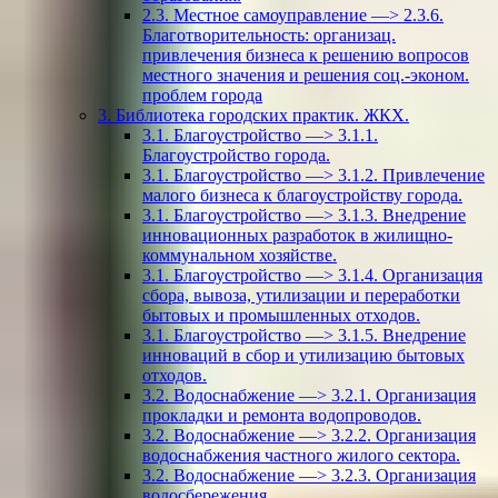
2.3. Местное самоуправление —> 2.3.6.
Благотворительность: организац.
привлечения бизнеса к решению вопросов
местного значения и решения соц.-эконом.
проблем города
3. Библиотека городских практик. ЖКХ.
3.1. Благоустройство —> 3.1.1.
Благоустройство города.
3.1. Благоустройство —> 3.1.2. Привлечение
малого бизнеса к благоустройству города.
3.1. Благоустройство —> 3.1.3. Внедрение
инновационных разработок в жилищно-
коммунальном хозяйстве.
3.1. Благоустройство —> 3.1.4. Организация
сбора, вывоза, утилизации и переработки
бытовых и промышленных отходов.
3.1. Благоустройство —> 3.1.5. Внедрение
инноваций в сбор и утилизацию бытовых
отходов.
3.2. Водоснабжение —> 3.2.1. Организация
прокладки и ремонта водопроводов.
3.2. Водоснабжение —> 3.2.2. Организация
водоснабжения частного жилого сектора.
3.2. Водоснабжение —> 3.2.3. Организация
водосбережения.