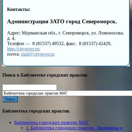
Контакты:
Администрация ЗАТО город Североморск.
Адрес: Мурманская обл., г. Североморск, ул. Ломоносова.
д. 4,
Телефон — 8 (81537) 49532, факс. 8 (81537) 42429,
http://citysever.ru/
почта:
mail@citysever.ru
Поиск в Библиотеке городских практик
Search
for:
Библиотека городских практик
Библиотека городских практик МАГ
1. Библиотека городских практик. Экономика и