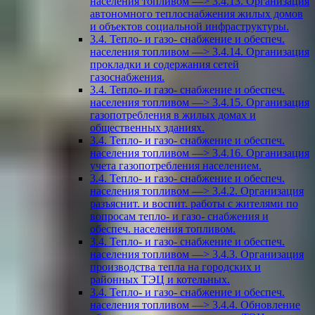
населения топливом —> 3.4.13. Организация
автономного теплоснабжения жилых домов
и объектов социальной инфраструктуры.
3.4. Тепло- и газо- снабжение и обеспеч.
населения топливом —> 3.4.14. Организация
прокладки и содержания сетей
газоснабжения.
3.4. Тепло- и газо- снабжение и обеспеч.
населения топливом —> 3.4.15. Организация
газопотребления в жилых домах и
общественных зданиях.
3.4. Тепло- и газо- снабжение и обеспеч.
населения топливом —> 3.4.16. Организация
учета газопотребления населением.
3.4. Тепло- и газо- снабжение и обеспеч.
населения топливом —> 3.4.2. Организация
разъяснит. и воспит. работы с жителями по
вопросам тепло- и газо- снабжения и
обеспеч. населения топливом.
3.4. Тепло- и газо- снабжение и обеспеч.
населения топливом —> 3.4.3. Организация
производства тепла на городских и
районных ТЭЦ и котельных.
3.4. Тепло- и газо- снабжение и обеспеч.
населения топливом —> 3.4.4. Обновление