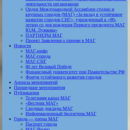
деятельности организации
Орден Международной Ассамблеи столиц и
крупных городов (МАГ) «За вклад в устойчивое
развитие городов СНГ», учрежденный к «90-
летию со дня рождения Первого президента МАГ
Ю.М. Лужкова»
ПАРТНЕРЫ МАГ
Проект Заявления о приеме в МАГ
Новости
МАГ-инфо
МАГ-города
МАГ-СНГ
80 лет Великой Победе
Финансовый университет при Правительстве РФ
Форум устойчивого развития городов
Анонсы мероприятий
Прошедшие мероприятия
Публикации
Телеграмм канал МАГ
«Вестник МАГ»
Сводные доклады МАГ
Информационный бюллетень МАГ
Города — члены МАГ
Паспорт города
МАГ-Видео