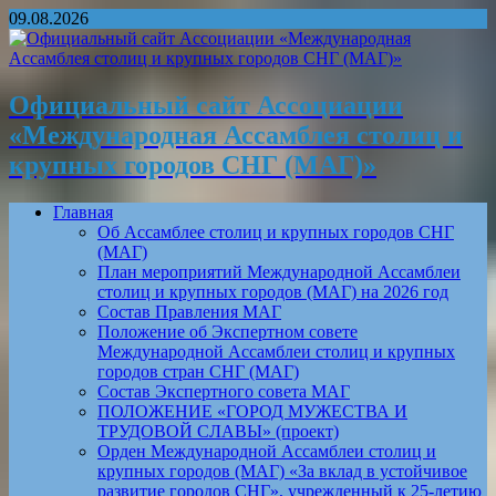
09.08.2026
Официальный сайт Ассоциации
«Международная Ассамблея столиц и
крупных городов СНГ (МАГ)»
Главная
Об Ассамблее столиц и крупных городов СНГ
(МАГ)
План мероприятий Международной Ассамблеи
столиц и крупных городов (МАГ) на 2026 год
Состав Правления МАГ
Положение об Экспертном совете
Международной Ассамблеи столиц и крупных
городов стран СНГ (МАГ)
Состав Экспертного совета МАГ
ПОЛОЖЕНИЕ «ГОРОД МУЖЕСТВА И
ТРУДОВОЙ СЛАВЫ» (проект)
Орден Международной Ассамблеи столиц и
крупных городов (МАГ) «За вклад в устойчивое
развитие городов СНГ», учрежденный к 25-летию