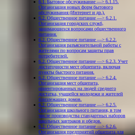
6.1. Бытовое обслуживание —> 6.1.15.
Организация новых форм бытового
обслуживания (Интернет и др.).
6.2. Общественное питание —> 6.2.1.
Организация городских служб,
занимающихся вопросами общественного
питания.
6.2. Общественное питание —> 6.2.2.
Организация разъяснительной работы с
жителями по вопросам защиты прав
потребителей.
6.2. Общественное питание —> 6.2.3. Учет
достаточности мест общепита, включая
пункты быстрого питания.
6.2. Общественное питание —> 6.2.4.
Организация мест общепита,
ориентированных на людей среднего
достатка, учащейся молодежи и жителей
близлежащих домов.
6.2. Общественное питание —> 6.2.5.
Организация школьного питания, в том
числе производства стандартных наборов
школьных завтраков и обедов.
6.2. Общественное питание —> 6.2.6.
Организация предприятий общепита для