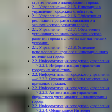
стратегического планирования города.
2.1. Управление —> 2.1.5. Инновации в
управлении городским хозяйством.
2.1. Управление —> 2.1.6. Эффективная
реализация программ социального и
экономического развития города.
2.1. Управление —> 2.1.7. Обеспечение
устойчивого социально-экономического
развития города в сложных климатических
условиях.
2.1. Управление —> 2.1.8. Успешное
использование научного и инновационного
потенциала города.
2.2. Информатизация городского управления
—> 2.2.1. Информатизация управления
городским хозяйством.
2.2. Информатизация городского управления
—> 2.2.2. Организация работы электронных
приемных граждан.
2.2. Информатизация городского управления
—> 2.2.3. Автоматизация управления
бюджетного учета, анализа и планирования
города.
2.2. Информатизация городского управления
—> 2.2.4. Официальное Интернет-