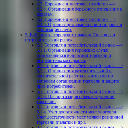
4.2. Дорожное и мостовое хозяйство —>
4.2.4. Организация бережного отношения к
дорогам.
4.2. Дорожное и мостовое хозяйство —>
4.2.5. Организация зимней очистки дорог и
утилизация снега.
5. Библиотека городских практик. Торговля и
потребительский рынок.
5.1. Торговля и потребительский рынок —>
5.1.1. Организация городских служб,
занимающихся вопросами торговли и
потребительского рынка.
5.1. Торговля и потребительский рынок —>
5.1.2. Организация разъяснительной и
воспитательной работы с жителями по
вопросам организации торговли и защите
прав потребителей.
5.1. Торговля и потребительский рынок —>
5.1.3. Паспортизация объектов уличной
торговли.
5.1. Торговля и потребительский рынок —>
5.1.4. Учет достаточности мест торговли.
Учет достаточности мест мелкой розничной
торговли (палатки и пр.).
5.1. Торговля и потребительский рынок —>