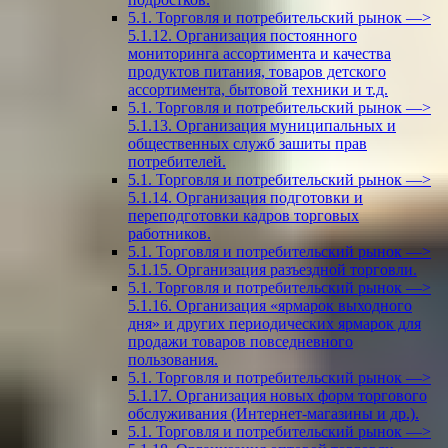
5.1. Торговля и потребительский рынок —>
5.1.12. Организация постоянного
мониторинга ассортимента и качества
продуктов питания, товаров детского
ассортимента, бытовой техники и т.д.
5.1. Торговля и потребительский рынок —>
5.1.13. Организация муниципальных и
общественных служб зашиты прав
потребителей.
5.1. Торговля и потребительский рынок —>
5.1.14. Организация подготовки и
переподготовки кадров торговых
работников.
5.1. Торговля и потребительский рынок —>
5.1.15. Организация разъездной торговли.
5.1. Торговля и потребительский рынок —>
5.1.16. Организация «ярмарок выходного
дня» и других периодических ярмарок для
продажи товаров повседневного
пользования.
5.1. Торговля и потребительский рынок —>
5.1.17. Организация новых форм торгового
обслуживания (Интернет-магазины и др.).
5.1. Торговля и потребительский рынок —>