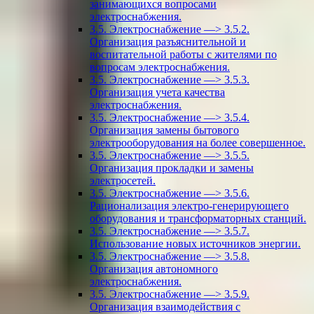
занимающихся вопросами
электроснабжения.
3.5. Электроснабжение —> 3.5.2.
Организация разъяснительной и
воспитательной работы с жителями по
вопросам электроснабжения.
3.5. Электроснабжение —> 3.5.3.
Организация учета качества
электроснабжения.
3.5. Электроснабжение —> 3.5.4.
Организация замены бытового
электрооборудования на более совершенное.
3.5. Электроснабжение —> 3.5.5.
Организация прокладки и замены
электросетей.
3.5. Электроснабжение —> 3.5.6.
Рационализация электро-генерирующего
оборудования и трансформаторных станций.
3.5. Электроснабжение —> 3.5.7.
Использование новых источников энергии.
3.5. Электроснабжение —> 3.5.8.
Организация автономного
электроснабжения.
3.5. Электроснабжение —> 3.5.9.
Организация взаимодействия с