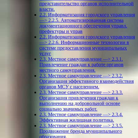
представительство органов исполнительной
власти.
2.2. Информатизация городского управления
—> 2.2.5. Автоматизированная система
документационного обеспечения управл.
префектуры и управ
2.2. Информатизация городского управления
—> 2.2.6. Информационные технологии в
системе предоставления муниципальных
услуг
2.3. Местное самоуправление —> 2.3.1.
Привлечение граждан к работе органов
местного самоуправления.
2.3. Местное самоуправление —> 2.3.2.
Организация эффективного взаимодействия
органов МСУ с населением.
2.3. Местное самоуправление —> 2.3.3.
Организация привлечения граждан к
выполнению на добровольной основе
социально значимых работ.
2.3. Местное самоуправление —> 2.3.4.
Эффективная жилищная политика.
2.3. Местное самоуправление —> 2.3.5.
Продвижение бренда муниципального
образования.