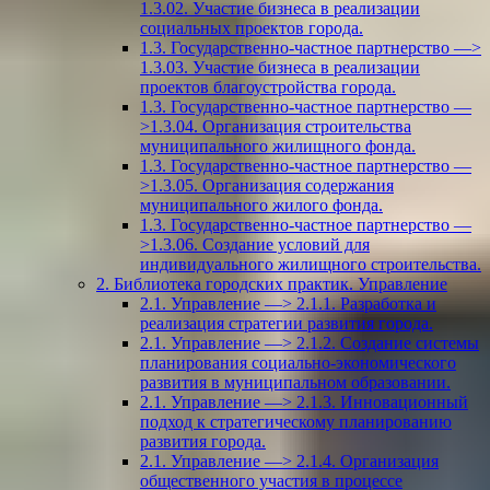
1.3.02. Участие бизнеса в реализации
социальных проектов города.
1.3. Государственно-частное партнерство —>
1.3.03. Участие бизнеса в реализации
проектов благоустройства города.
1.3. Государственно-частное партнерство —
>1.3.04. Организация строительства
муниципального жилищного фонда.
1.3. Государственно-частное партнерство —
>1.3.05. Организация содержания
муниципального жилого фонда.
1.3. Государственно-частное партнерство —
>1.3.06. Создание условий для
индивидуального жилищного строительства.
2. Библиотека городских практик. Управление
2.1. Управление —> 2.1.1. Разработка и
реализация стратегии развития города.
2.1. Управление —> 2.1.2. Создание системы
планирования социально-экономического
развития в муниципальном образовании.
2.1. Управление —> 2.1.3. Инновационный
подход к стратегическому планированию
развития города.
2.1. Управление —> 2.1.4. Организация
общественного участия в процессе