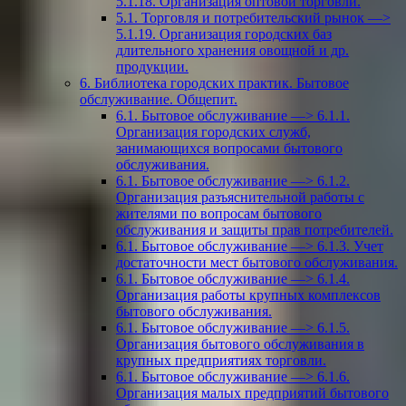
5.1.18. Организация оптовой торговли.
5.1. Торговля и потребительский рынок —>
5.1.19. Организация городских баз
длительного хранения овощной и др.
продукции.
6. Библиотека городских практик. Бытовое
обслуживание. Общепит.
6.1. Бытовое обслуживание —> 6.1.1.
Организация городских служб,
занимающихся вопросами бытового
обслуживания.
6.1. Бытовое обслуживание —> 6.1.2.
Организация разъяснительной работы с
жителями по вопросам бытового
обслуживания и защиты прав потребителей.
6.1. Бытовое обслуживание —> 6.1.3. Учет
достаточности мест бытового обслуживания.
6.1. Бытовое обслуживание —> 6.1.4.
Организация работы крупных комплексов
бытового обслуживания.
6.1. Бытовое обслуживание —> 6.1.5.
Организация бытового обслуживания в
крупных предприятиях торговли.
6.1. Бытовое обслуживание —> 6.1.6.
Организация малых предприятий бытового