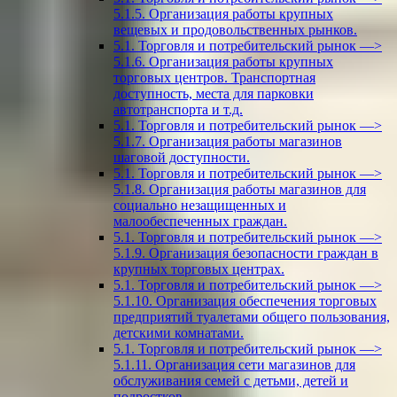
5.1.5. Организация работы крупных
вещевых и продовольственных рынков.
5.1. Торговля и потребительский рынок —>
5.1.6. Организация работы крупных
торговых центров. Транспортная
доступность, места для парковки
автотранспорта и т.д.
5.1. Торговля и потребительский рынок —>
5.1.7. Организация работы магазинов
шаговой доступности.
5.1. Торговля и потребительский рынок —>
5.1.8. Организация работы магазинов для
социально незащищенных и
малообеспеченных граждан.
5.1. Торговля и потребительский рынок —>
5.1.9. Организация безопасности граждан в
крупных торговых центрах.
5.1. Торговля и потребительский рынок —>
5.1.10. Организация обеспечения торговых
предприятий туалетами общего пользования,
детскими комнатами.
5.1. Торговля и потребительский рынок —>
5.1.11. Организация сети магазинов для
обслуживания семей с детьми, детей и
подростков.