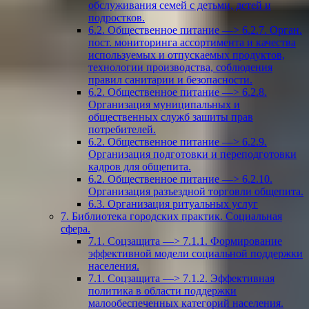
обслуживания семей с детьми, детей и
подростков.
6.2. Общественное питание —> 6.2.7. Орган.
пост. мониторинга ассортимента и качества
используемых и отпускаемых продуктов,
технологии производства, соблюдения
правил санитарии и безопасности.
6.2. Общественное питание —> 6.2.8.
Организация муниципальных и
общественных служб зашиты прав
потребителей.
6.2. Общественное питание —> 6.2.9.
Организация подготовки и переподготовки
кадров для общепита.
6.2. Общественное питание —> 6.2.10.
Организация разъездной торговли общепита.
6.3. Организация ритуальных услуг
7. Библиотека городских практик. Социальная
сфера.
7.1. Соцзащита —> 7.1.1. Формирование
эффективной модели социальной поддержки
населения.
7.1. Соцзащита —> 7.1.2. Эффективная
политика в области поддержки
малообеспеченных категорий населения.