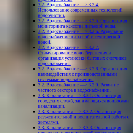
3.2. Водоснабжение —> 3.2.4.
Использование современных технологий
водоочистки.
3.2. Водоснабжение —> 3.2.5. Организация
мониторинга качества питьевой воды.
3.2. Водоснабжение —> 3.2.6. Раздельное
водоснабжение питьевой и технической
водой.
3.2. Водоснабжение —> 3.2.7.
Стимулирование водосбережения и
организация установки бытовых счетчиков
водоснабжения.
3.2. Водоснабжение —> 3.2.8. Организация
взаимодействия с производственными
системами водоснабжения.
3.2. Водоснабжение —> 3.2.9. Развитие
частного сектора в водоснабжении.
3.3. Канализация —> 3.3.1. Организация
городских служб, занимающихся вопросами
канализации.
3.3. Канализация —> 3.3.2. Организация
разъяснительной и воспитательной работы с
жителями.
3.3. Канализация —> 3.3.3. Организация
прокладки и ремонта сетей канализации.