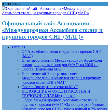
07.08.2026
Официальный сайт Ассоциации
«Международная Ассамблея столиц и
крупных городов СНГ (МАГ)»
Главная
Об Ассамблее столиц и крупных городов СНГ
(МАГ)
План мероприятий Международной Ассамблеи
столиц и крупных городов (МАГ) на 2026 год
Состав Правления МАГ
Положение об Экспертном совете
Международной Ассамблеи столиц и крупных
городов стран СНГ (МАГ)
Состав Экспертного совета МАГ
ПОЛОЖЕНИЕ «ГОРОД МУЖЕСТВА И
ТРУДОВОЙ СЛАВЫ» (проект)
Орден Международной Ассамблеи столиц и
крупных городов (МАГ) «За вклад в устойчивое
развитие городов СНГ», учрежденный к 25-летию