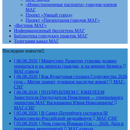
«Инвестиционные паспорта» городов-членов
МАГ
Проект «Умный город»
Проект «Презентация городов МАГ»
«Вестник МАГ»
Информационный бюллетень МАГ
Библиотека городских практик МАГ
Телеграмм канал МАГ
Последние новости
[ 06.08.2026 ]
Мишустин: Развитие туризма должно
опираться и на запросы граждан, и на мнение бизнеса
МАГ-города
[ 06.08.2026 ]
Как Культурная столица Содружества 2026
года – Мегри хранит духовное наследие веков?
МАГ-
СНГ
[ 06.08.2026 ]
ПОЗДРАВЛЯЕМ С ЮБИЛЕЕМ
Заместителя Председателя Правления — генерального
директора МАГ Васюнькина Юрия Николаевича!
МАГ-СНГ
[ 05.08.2026 ]
В Санкт-Петербурге состоялся III
Казахстанско-Российский медиафорум
МАГ-СНГ
[ 05.08.2026 ]
День города Йошкар-Ола — 2026. Дата и
программа мероприятий
МАГ-города