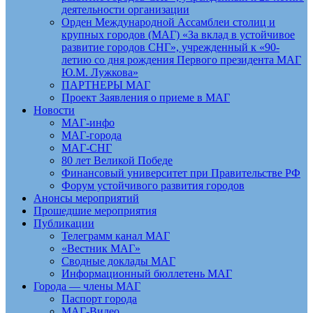
деятельности организации
Орден Международной Ассамблеи столиц и
крупных городов (МАГ) «За вклад в устойчивое
развитие городов СНГ», учрежденный к «90-
летию со дня рождения Первого президента МАГ
Ю.М. Лужкова»
ПАРТНЕРЫ МАГ
Проект Заявления о приеме в МАГ
Новости
МАГ-инфо
МАГ-города
МАГ-СНГ
80 лет Великой Победе
Финансовый университет при Правительстве РФ
Форум устойчивого развития городов
Анонсы мероприятий
Прошедшие мероприятия
Публикации
Телеграмм канал МАГ
«Вестник МАГ»
Сводные доклады МАГ
Информационный бюллетень МАГ
Города — члены МАГ
Паспорт города
МАГ-Видео